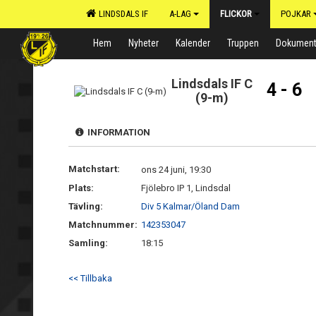
LINDSDALS IF
A-LAG
FLICKOR
POJKAR
Hem
Nyheter
Kalender
Truppen
Dokumen
Lindsdals IF C
4 - 6
(9-m)
INFORMATION
Matchstart:
ons 24 juni, 19:30
Plats:
Fjölebro IP 1, Lindsdal
Tävling:
Div 5 Kalmar/Öland Dam
Matchnummer:
142353047
Samling:
18:15
<< Tillbaka