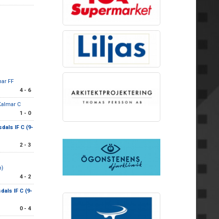
ar FF
4 - 6
Kalmar C
1 - 0
dals IF C (9-
2 - 3
m)
4 - 2
dals IF C (9-
0 - 4