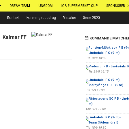
DREAM TEAM
UNGDOM
ICA SUPERMARKET CUP
SPONSORER
t
Kontakt
Föreningsuppdrag
Matcher
Serie 2023
Kalmar FF
KOMMANDE MATCHE
Runsten-Möckleby IF B (9-
Lindsdals IF C (9-m)
Tis 18/8 18:30
Madesjö IF B -
Lindsdals I
Tis 25/8 18:15
Lindsdals IF C (9-m)
-
Mörbylånga GOIF (9-m)
Tis 1/9 19:30
Färjestadens GOIF B -
Linds
m)
Ons 9/9 19:00
Lindsdals IF C (9-m)
-
Team Södermöre B
Tis 15/9 19:30