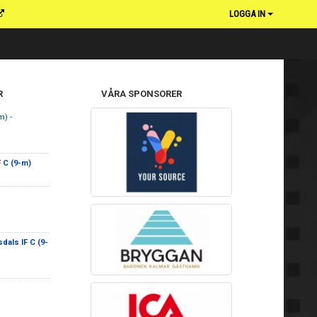
LOGGA IN
R
VÅRA SPONSORER
m) -
F C (9-m)
dals IF C (9-