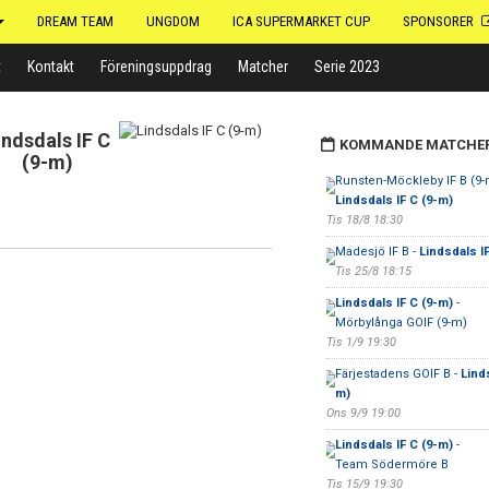
DREAM TEAM
UNGDOM
ICA SUPERMARKET CUP
SPONSORER
t
Kontakt
Föreningsuppdrag
Matcher
Serie 2023
indsdals IF C
KOMMANDE MATCHE
(9-m)
Runsten-Möckleby IF B (9-
Lindsdals IF C (9-m)
Tis 18/8 18:30
Madesjö IF B -
Lindsdals I
Tis 25/8 18:15
Lindsdals IF C (9-m)
-
Mörbylånga GOIF (9-m)
Tis 1/9 19:30
Färjestadens GOIF B -
Linds
m)
Ons 9/9 19:00
Lindsdals IF C (9-m)
-
Team Södermöre B
Tis 15/9 19:30