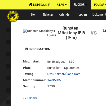
LINDSDALS IF
A-LAG
FLICKOR
POJKAR
Hem
Nyheter
Kalender
Truppen
Dokumen
Runsten-
L
vs
Möckleby IF B
(9-m)
INFORMATION
Matchstart:
tis 18 augusti, 18:30
Plats:
Runvallen 1, Spjutterum
Tävling:
Div 5 Kalmar/Öland Dam
Matchnummer:
142353055
Samling:
17:30
<< Tillbaka