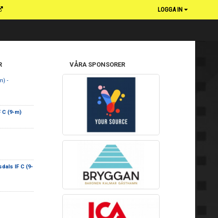
LOGGA IN
R
VÅRA SPONSORER
m) -
F C (9-m)
dals IF C (9-