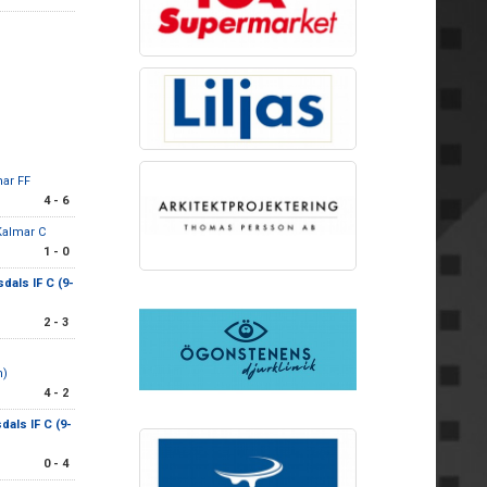
ar FF
4 - 6
Kalmar C
1 - 0
dals IF C (9-
2 - 3
m)
4 - 2
dals IF C (9-
0 - 4