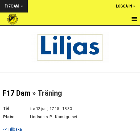
F17 DAM
LOGGA IN
HEM
NYHETER
KALENDER
TRUPPEN
DOKUMENT
F17 Dam
» Träning
KONTAKT
Tid:
fre 12 juni, 17:15 - 18:30
FÖRENINGSUPPDRAG
Plats:
Lindsdals IP - Konstgräset
MATCHER
<< Tillbaka
SERIE 2023