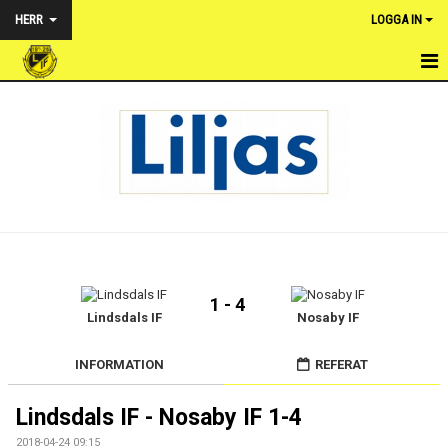
HERR
LOGGA IN
HEM
NYHETER
TRUPPEN
KALENDER
MATCHER
1 - 4
BILDGALLERI
Lindsdals IF
Nosaby IF
DOKUMENT
INFORMATION
REFERAT
KONTAKT
Lindsdals IF - Nosaby IF 1-4
2018-04-24 09:15