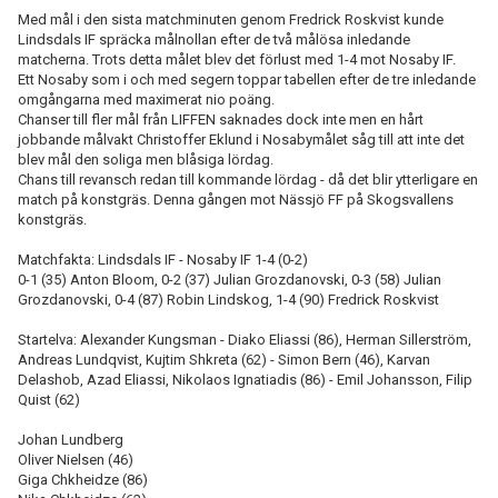
Med mål i den sista matchminuten genom Fredrick Roskvist kunde
Lindsdals IF spräcka målnollan efter de två målösa inledande
matcherna. Trots detta målet blev det förlust med 1-4 mot Nosaby IF.
Ett Nosaby som i och med segern toppar tabellen efter de tre inledande
omgångarna med maximerat nio poäng.
Chanser till fler mål från LIFFEN saknades dock inte men en hårt
jobbande målvakt Christoffer Eklund i Nosabymålet såg till att inte det
blev mål den soliga men blåsiga lördag.
Chans till revansch redan till kommande lördag - då det blir ytterligare en
match på konstgräs. Denna gången mot Nässjö FF på Skogsvallens
konstgräs.
Matchfakta: Lindsdals IF - Nosaby IF 1-4 (0-2)
0-1 (35) Anton Bloom, 0-2 (37) Julian Grozdanovski, 0-3 (58) Julian
Grozdanovski, 0-4 (87) Robin Lindskog, 1-4 (90) Fredrick Roskvist
Startelva: Alexander Kungsman - Diako Eliassi (86), Herman Sillerström,
Andreas Lundqvist, Kujtim Shkreta (62) - Simon Bern (46), Karvan
Delashob, Azad Eliassi, Nikolaos Ignatiadis (86) - Emil Johansson, Filip
Quist (62)
Johan Lundberg
Oliver Nielsen (46)
Giga Chkheidze (86)