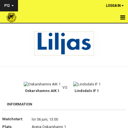
P12
LOGGA IN
HEM
NYHETER
KALENDER
MATCHER
TRUPPEN
vs
BILDGALLERI
Oskarshamns AIK 1
Lindsdals IF 1
KONTAKT
INFORMATION
Matchstart:
lör 06 juni, 13:00
Plats:
Arena Oskarshamn 1