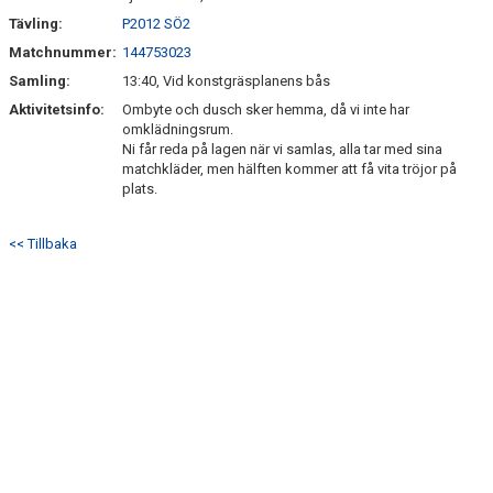
Tävling:
P2012 SÖ2
Matchnummer:
144753023
Samling:
13:40, Vid konstgräsplanens bås
Aktivitetsinfo:
Ombyte och dusch sker hemma, då vi inte har
omklädningsrum.
Ni får reda på lagen när vi samlas, alla tar med sina
matchkläder, men hälften kommer att få vita tröjor på
plats.
<< Tillbaka