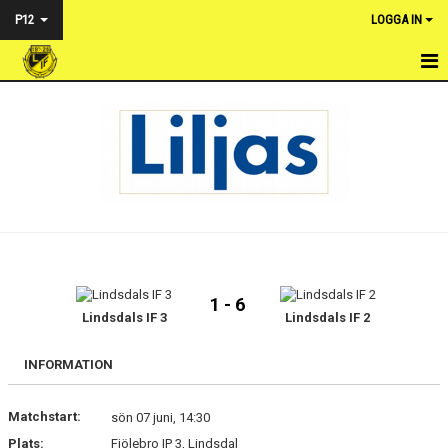
P12
LOGGA IN
HEM
NYHETER
KALENDER
MATCHER
TRUPPEN
1 - 6
BILDGALLERI
Lindsdals IF 3
Lindsdals IF 2
KONTAKT
INFORMATION
Matchstart:
sön 07 juni, 14:30
Plats:
Fjölebro IP 3, Lindsdal