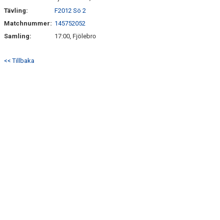
Tävling:
F2012 Sö 2
Matchnummer:
145752052
Samling:
17:00, Fjölebro
<< Tillbaka