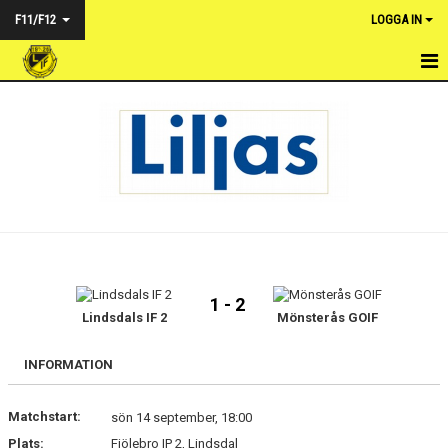
F11/F12
LOGGA IN
HEM
NYHETER
KALENDER
MATCHER
TRUPPEN
1 - 2
BILDGALLERI
Lindsdals IF 2
Mönsterås GOIF
DOKUMENT
INFORMATION
KONTAKT
Matchstart:
sön 14 september, 18:00
Plats:
Fjölebro IP 2, Lindsdal