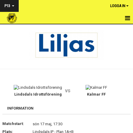
P13
LOGGA IN
HEM
NYHETER
KALENDER
MATCHER
TRUPPEN
vs
BILDGALLERI
Lindsdals Idrottsförening
Kalmar FF
DOKUMENT
INFORMATION
KONTAKT
Matchstart:
sön 17 maj, 17:30
Plats:
Lindsdals IP - Plan 1A+B