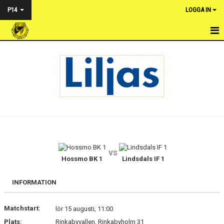
P14
LOGGA IN
HEM
NYHETER
KALENDER
TRUPPEN
BILDGALLERI
vs
DOKUMENT
Hossmo BK 1
Lindsdals IF 1
KONTAKT
INFORMATION
Matchstart:
lör 15 augusti, 11:00
Plats:
Rinkabyvallen, Rinkabyholm 31