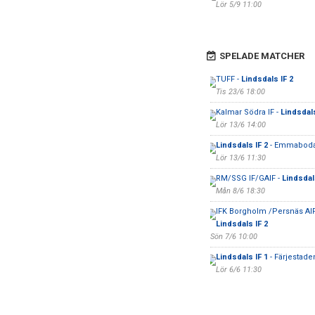
Lör 5/9 11:00
SPELADE MATCHER
TUFF -
Lindsdals IF 2
Tis 23/6 18:00
Kalmar Södra IF -
Lindsdals
Lör 13/6 14:00
Lindsdals IF 2
- Emmaboda
Lör 13/6 11:30
RM/SSG IF/GAIF -
Lindsdal
Mån 8/6 18:30
IFK Borgholm /Persnäs AIF
Lindsdals IF 2
Sön 7/6 10:00
Lindsdals IF 1
- Färjestade
Lör 6/6 11:30