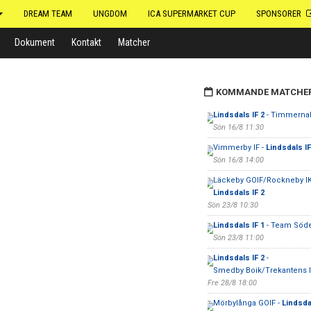
DREAM TEAM
UNGDOM
ICA SUPERMARKET CUP
SPONSORER
Dokument
Kontakt
Matcher
KOMMANDE MATCHE
Lindsdals IF 2
- Timmerna
Sön 16/8 11:30
Vimmerby IF -
Lindsdals IF
Sön 16/8 14:00
Läckeby GOIF/Rockneby IK
Lindsdals IF 2
Sön 23/8 10:30
Lindsdals IF 1
- Team Söd
Sön 23/8 11:00
Lindsdals IF 2
-
Smedby Boik/Trekantens I
Fre 28/8 18:00
Mörbylånga GOIF -
Lindsdal