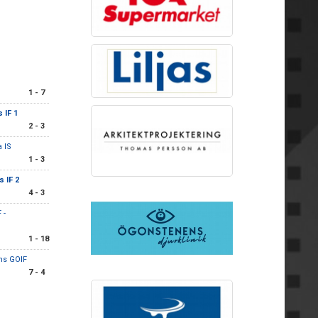
1 - 7
 IF 1
2 - 3
 IS
1 - 3
s IF 2
4 - 3
 -
1 - 18
ns GOIF
7 - 4