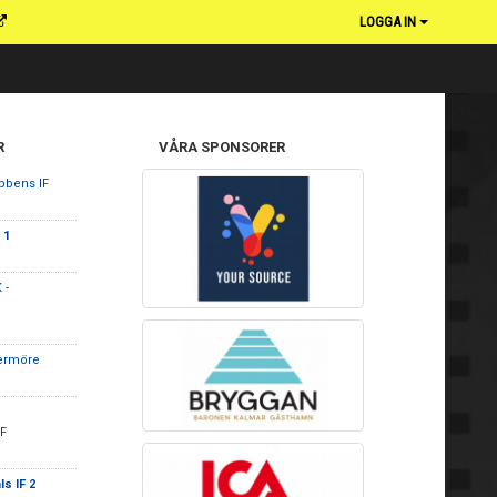
LOGGA IN
R
VÅRA SPONSORER
bbens IF
 1
 -
ermöre
F
s IF 2