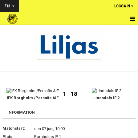
F13
LOGGA IN
HEM
NYHETER
KALENDER
TRUPPEN
BILDGALLERI
1 - 18
DOKUMENT
IFK Borgholm /Persnäs AIF
Lindsdals IF 2
KONTAKT
INFORMATION
MATCHER
Matchstart:
sön 07 juni, 10:00
Plats:
Borgholms IP 1