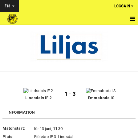
F13
LOGGA IN
HEM
NYHETER
KALENDER
TRUPPEN
BILDGALLERI
1 - 3
DOKUMENT
Lindsdals IF 2
Emmaboda IS
KONTAKT
INFORMATION
MATCHER
Matchstart:
lör 13 juni, 11:30
Plats:
Fjölebro IP 3, Lindsdal