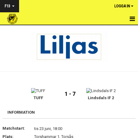
F13
LOGGA IN
HEM
NYHETER
KALENDER
TRUPPEN
BILDGALLERI
1 - 7
DOKUMENT
TUFF
Lindsdals IF 2
KONTAKT
INFORMATION
MATCHER
Matchstart:
tis 23 juni, 18:00
Plats:
Torshammar 1, Torsås