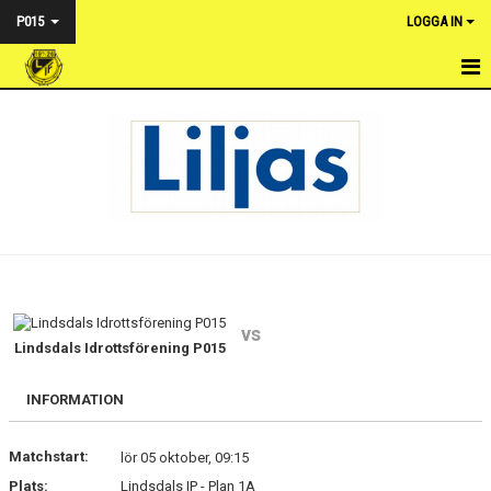
P015
LOGGA IN
HEM
NYHETER
KALENDER
MATCHER
TRUPPEN
vs
BILDGALLERI
Lindsdals Idrottsförening P015
DOKUMENT
INFORMATION
KONTAKT
Matchstart:
lör 05 oktober, 09:15
Plats:
Lindsdals IP - Plan 1A