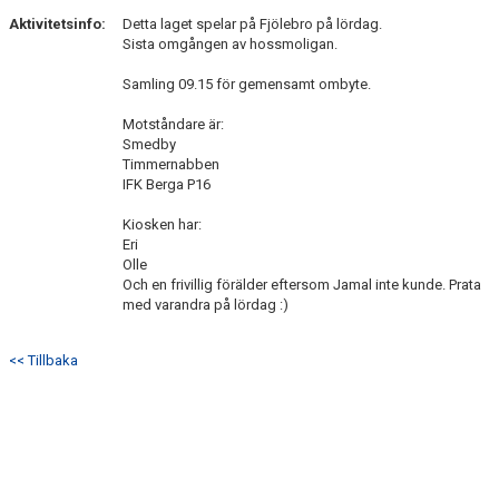
Aktivitetsinfo:
Detta laget spelar på Fjölebro på lördag.
Sista omgången av hossmoligan.
Samling 09.15 för gemensamt ombyte.
Motståndare är:
Smedby
Timmernabben
IFK Berga P16
Kiosken har:
Eri
Olle
Och en frivillig förälder eftersom Jamal inte kunde. Prata
med varandra på lördag :)
<< Tillbaka