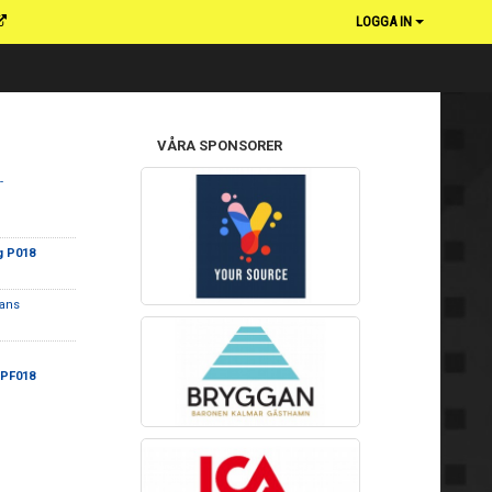
LOGGA IN
VÅRA SPONSORER
-
g P018
ans
 PF018