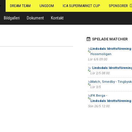
DREAM TEAM
UNGDOM
ICA SUPERMARKET CUP
SPONSORER
Bildgalleri
Dokument
Kontakt
SPELADE MATCHER
Lindsdals Idrottsförening
Hossmoligan
Lör 6/6 09:00
-
Lindsdals Idrottsförenin
Lör 2/5 08:00
Match, Smedby - Tingbysk
Lör 3/5
IFK Berga -
Lindsdals Idrottsförening
Sön 26/5 12:00