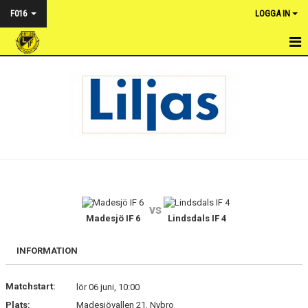
F016
LOGGA IN
HEM
NYHETER
KALENDER
MATCHER
TRUPPEN
vs
BILDGALLERI
Madesjö IF 6
Lindsdals IF 4
DOKUMENT
INFORMATION
KONTAKT
Matchstart:
lör 06 juni, 10:00
Plats:
Madesjövallen 21, Nybro