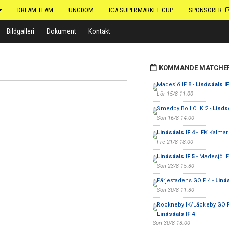
DREAM TEAM
UNGDOM
ICA SUPERMARKET CUP
SPONSORER
Bildgalleri
Dokument
Kontakt
KOMMANDE MATCHE
Madesjö IF 8 -
Lindsdals IF
Lör 15/8 11:00
Smedby Boll O IK 2 -
Lindsd
Sön 16/8 14:00
Lindsdals IF 4
- IFK Kalmar
Fre 21/8 18:00
Lindsdals IF 5
- Madesjö IF
Sön 23/8 15:30
Färjestadens GOIF 4 -
Linds
Sön 30/8 11:30
Rockneby IK/Läckeby GOIF
Lindsdals IF 4
Sön 30/8 13:00