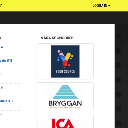
LOGGA IN
R
VÅRA SPONSORER
 4
als IF 5
 5
 6
dals IF 5
 -