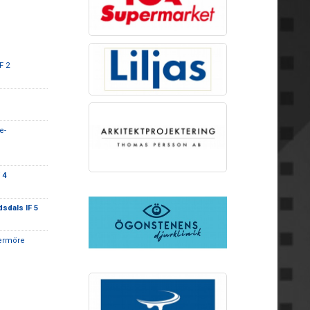
F 2
e-
 4
dsdals IF 5
ermöre