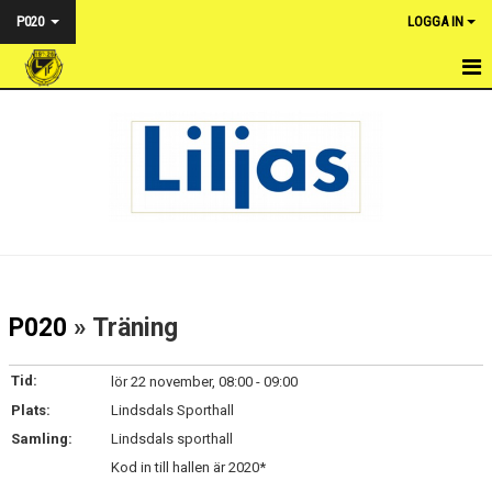
P020
LOGGA IN
HEM
NYHETER
KALENDER
MATCHER
TRUPPEN
P020
» Träning
BILDGALLERI
Tid:
lör 22 november, 08:00 - 09:00
DOKUMENT
Plats:
Lindsdals Sporthall
Samling:
Lindsdals sporthall
KONTAKT
Kod in till hallen är 2020*