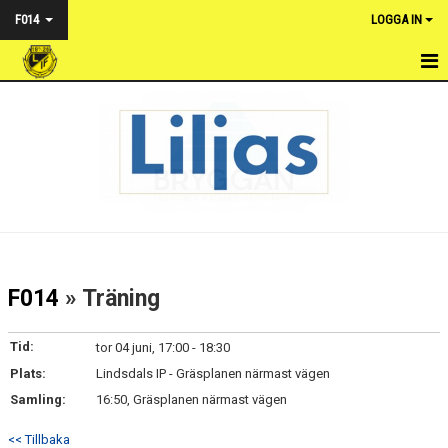
F014
LOGGA IN
HEM
NYHETER
TRUPPEN
KALENDER
DOKUMENT
F014
» Träning
BILDGALLERI
Tid:
tor 04 juni, 17:00 - 18:30
KONTAKT
Plats:
Lindsdals IP - Gräsplanen närmast vägen
Samling:
16:50, Gräsplanen närmast vägen
<< Tillbaka