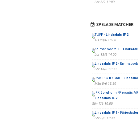
Lör 5/9 11:00
SPELADE MATCHER
TUFF -
Lindsdals IF 2
Tis 23/6 18:00
Kalmar Södra IF -
Lindsdals
Lör 13/6 14:00
Lindsdals IF 2
- Emmaboda
Lör 13/6 11:30
RM/SSG IF/GAIF -
Lindsdal
Mån 8/6 18:30
IFK Borgholm /Persnäs AIF
Lindsdals IF 2
Sön 7/6 10:00
Lindsdals IF 1
- Färjestade
Lör 6/6 11:30