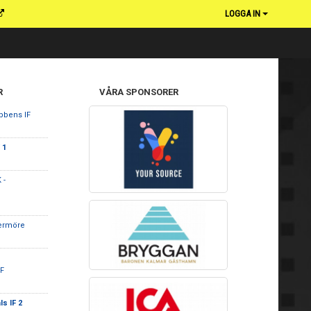
LOGGA IN
R
VÅRA SPONSORER
bbens IF
 1
 -
ermöre
F
s IF 2