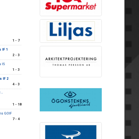
1 - 7
 IF 1
2 - 3
 IS
1 - 3
s IF 2
4 - 3
 -
1 - 18
ns GOIF
7 - 4