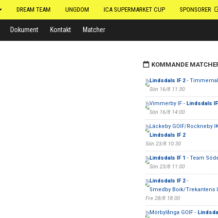
DREAM TEAM
UNGDOM
ICA SUPERMARKET CUP
SPONSORER
Dokument
Kontakt
Matcher
KOMMANDE MATCHE
Lindsdals IF 2
- Timmerna
Sön 16/8 11:30
Vimmerby IF -
Lindsdals IF
Sön 16/8 14:00
Läckeby GOIF/Rockneby IK
Lindsdals IF 2
Sön 23/8 10:30
Lindsdals IF 1
- Team Söd
Sön 23/8 11:00
Lindsdals IF 2
-
Smedby Boik/Trekantens I
Fre 28/8 18:00
Mörbylånga GOIF -
Lindsdal