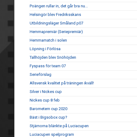
Poängen rullar in, det går bra nu...
Helsingör blev Fredriksskans
Utbildningsläger Småland p07
Hemmapremiär (Seriepremiär)
Hemmamatch i solen
Löpning i Förlösa
Tallhöjden blev Snöhöjden
Fyspass för team 07
Serieförslag
Allsvensk kvalitet på träningen ikväll!
Silver i Nickes cup
Nickes cup 8 feb
Barometern cup 2020
Bäst i Bigsobox cup?
Stjärnorna blänkte på Luciacupen
Luciacupen spelprogram