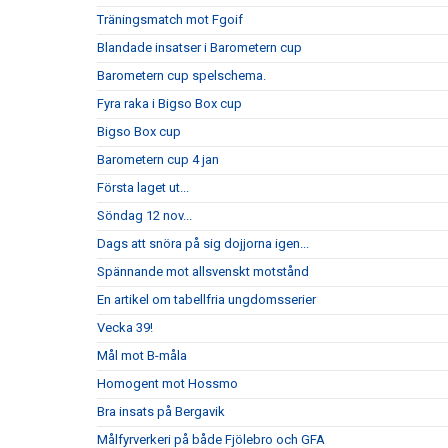
Träningsmatch mot Fgoif
Blandade insatser i Barometern cup
Barometern cup spelschema.
Fyra raka i Bigso Box cup
Bigso Box cup
Barometern cup 4 jan
Första laget ut...
Söndag 12 nov...
Dags att snöra på sig dojjorna igen...
Spännande mot allsvenskt motstånd
En artikel om tabellfria ungdomsserier
Vecka 39!
Mål mot B-måla
Homogent mot Hossmo
Bra insats på Bergavik
Målfyrverkeri på både Fjölebro och GFA