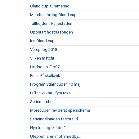
Öland cup summering
Matcher lördag Öland cup
Tallhöjden i Färjestaden
Uppstart höstsäsongen
Ica Öland cup
Vårepilog 2018
Vilken match!
Lindsdals IF p07
Puls i Påskallavik
Program Stjärncupen 10 maj
Liffen vakna - fyra raka!
Seriematcher
Mörecupen reviderat spelschema
Serieindelningen fastställd
Nya träningskläder?
Utepremiären mot Smedby...