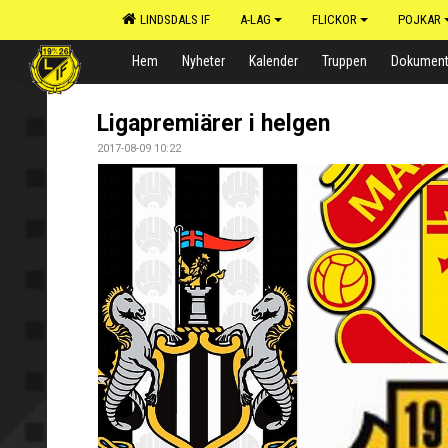
LINDSDALS IF
A-LAG
FLICKOR
POJKAR
Hem
Nyheter
Kalender
Truppen
Dokumen
Ligapremiärer i helgen
2017-08-09 10:22