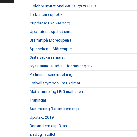
Fjölebro Invitational &#9917;&#65039;
Trekanten cup p07
Cupdagar i Sölvesborg
Uppdaterat spelschema
Bra fart på Mörecupen !
Spelschema Mörecupen
Sista veckan i mars!
Nya träningskläder inför säsongen?
Preliminär serieindelning
Fotbollssymposium i Kalmar
Matchturnering i Brännarhallen!
Träningar
Summering Barometern cup
Upptakt 2019
Barometern cup 3 jan
En dag i stallet