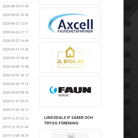
2020-08-29 07:54
2020-08-02 20:30
2020-06-25 12:01
2020-04-24 21:17
2020-03-22 14:44
2020-03-14 13:26
2020-03-13 18:40
2020-03-08 14:48
2020-03-05 18:19
2020-02-26 19:13
2020-02-09 08:34
2020-01-31 09:07
2020-01-04 18:12
LINDSDALS IF SÄKER OCH
2019-12-29 22:12
TRYGG FÖRENING
2019-12-15 21:40
2019-12-08 18:39