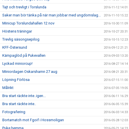
Tajt och trevligt i Torslunda
2016-11-12 14:01
Saker man bör tänka på när man jobbar med ungdomslag...
2016-11-10 15:22
Minicup Torslundahallen 12 nov
2016-10-30 11:09
Höstens träningar
2016-10-27 20:31
Trevlig säsongsepilog
2016-10-15 12:23
KFF-Östersund
2016-09-12 21:21
Kämpaglöd på Pukevallen
2016-09-03 13:20
Lyckad miniorcup!
2016-08-27 14:14
Miniordagen Oskarshamn 27 aug
2016-08-21 20:31
Löpning Förlösa
2016-07-15 11:00
Målrikt
2016-07-05 19:05
Bra start räckte inte..igen...
2016-06-11 16:29
Bra start räckte inte..
2016-06-05 15:39
Fotografering
2016-06-03 14:33
Bortamatch mot Fgoif i Hossmoligan
2016-05-28 12:03
Puke hemma
2016-05-21 14:23