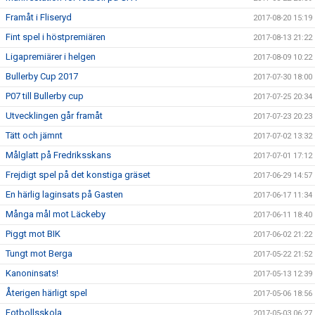
Framåt i Fliseryd
2017-08-20 15:19
Fint spel i höstpremiären
2017-08-13 21:22
Ligapremiärer i helgen
2017-08-09 10:22
Bullerby Cup 2017
2017-07-30 18:00
P07 till Bullerby cup
2017-07-25 20:34
Utvecklingen går framåt
2017-07-23 20:23
Tätt och jämnt
2017-07-02 13:32
Målglatt på Fredriksskans
2017-07-01 17:12
Frejdigt spel på det konstiga gräset
2017-06-29 14:57
En härlig laginsats på Gasten
2017-06-17 11:34
Många mål mot Läckeby
2017-06-11 18:40
Piggt mot BIK
2017-06-02 21:22
Tungt mot Berga
2017-05-22 21:52
Kanoninsats!
2017-05-13 12:39
Återigen härligt spel
2017-05-06 18:56
Fotbollsskola
2017-05-03 06:27