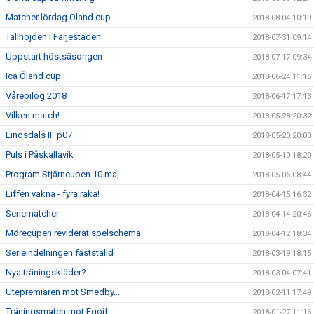
Matcher lördag Öland cup
2018-08-04 10:19
Tallhöjden i Färjestaden
2018-07-31 09:14
Uppstart höstsäsongen
2018-07-17 09:34
Ica Öland cup
2018-06-24 11:15
Vårepilog 2018
2018-06-17 17:13
Vilken match!
2018-05-28 20:32
Lindsdals IF p07
2018-05-20 20:00
Puls i Påskallavik
2018-05-10 18:20
Program Stjärncupen 10 maj
2018-05-06 08:44
Liffen vakna - fyra raka!
2018-04-15 16:32
Seriematcher
2018-04-14 20:46
Mörecupen reviderat spelschema
2018-04-12 18:34
Serieindelningen fastställd
2018-03-19 18:15
Nya träningskläder?
2018-03-04 07:41
Utepremiären mot Smedby...
2018-02-11 17:49
Träningsmatch mot Fgoif
2018-01-27 11:16