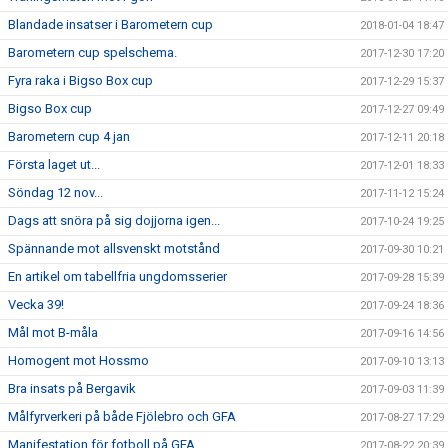
Blandade insatser i Barometern cup
2018-01-04 18:47
Barometern cup spelschema.
2017-12-30 17:20
Fyra raka i Bigso Box cup
2017-12-29 15:37
Bigso Box cup
2017-12-27 09:49
Barometern cup 4 jan
2017-12-11 20:18
Första laget ut...
2017-12-01 18:33
Söndag 12 nov...
2017-11-12 15:24
Dags att snöra på sig dojjorna igen...
2017-10-24 19:25
Spännande mot allsvenskt motstånd
2017-09-30 10:21
En artikel om tabellfria ungdomsserier
2017-09-28 15:39
Vecka 39!
2017-09-24 18:36
Mål mot B-måla
2017-09-16 14:56
Homogent mot Hossmo
2017-09-10 13:13
Bra insats på Bergavik
2017-09-03 11:39
Målfyrverkeri på både Fjölebro och GFA
2017-08-27 17:29
Manifestation för fotboll på GFA
2017-08-22 20:39