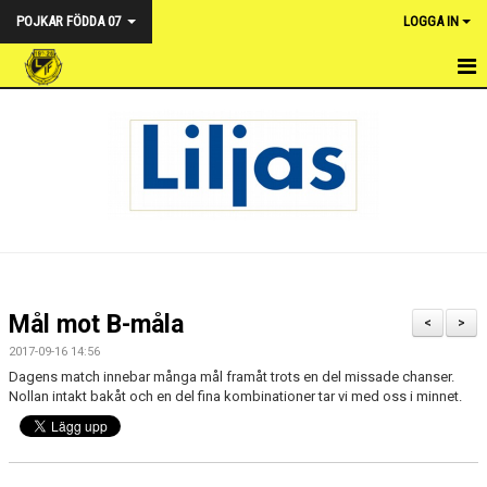
POJKAR FÖDDA 07
LOGGA IN
HEM
NYHETER
KALENDER
TRUPPEN
DOKUMENT
Mål mot B-måla
<
>
BILDGALLERI
2017-09-16 14:56
Dagens match innebar många mål framåt trots en del missade chanser.
KONTAKT
Nollan intakt bakåt och en del fina kombinationer tar vi med oss i minnet.
MATCHER