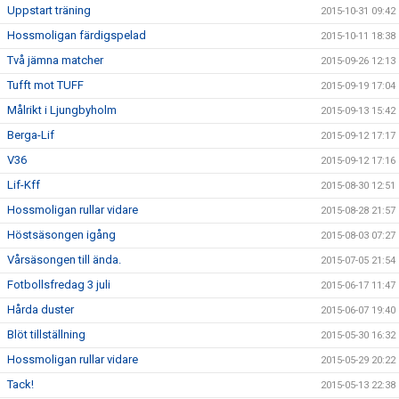
Uppstart träning
2015-10-31 09:42
Hossmoligan färdigspelad
2015-10-11 18:38
Två jämna matcher
2015-09-26 12:13
Tufft mot TUFF
2015-09-19 17:04
Målrikt i Ljungbyholm
2015-09-13 15:42
Berga-Lif
2015-09-12 17:17
V36
2015-09-12 17:16
Lif-Kff
2015-08-30 12:51
Hossmoligan rullar vidare
2015-08-28 21:57
Höstsäsongen igång
2015-08-03 07:27
Vårsäsongen till ända.
2015-07-05 21:54
Fotbollsfredag 3 juli
2015-06-17 11:47
Hårda duster
2015-06-07 19:40
Blöt tillställning
2015-05-30 16:32
Hossmoligan rullar vidare
2015-05-29 20:22
Tack!
2015-05-13 22:38