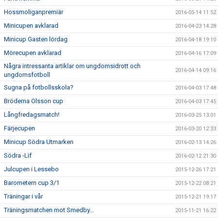
Hossmoliganpremiär
2016-05-14 11:52
Minicupen avklarad
2016-04-23 14:28
Minicup Gasten lördag
2016-04-18 19:10
Mörecupen avklarad
2016-04-16 17:09
Några intressanta artiklar om ungdomsidrott och
2016-04-14 09:16
ungdomsfotboll
Sugna på fotbollsskola?
2016-04-03 17:48
Bröderna Olsson cup
2016-04-03 17:45
Långfredagsmatch!
2016-03-25 13:01
Färjecupen
2016-03-20 12:33
Minicup Södra Utmarken
2016-02-13 14:26
Södra -Lif
2016-02-12 21:30
Julcupen i Lessebo
2015-12-26 17:21
Barometern cup 3/1
2015-12-22 08:21
Träningar i vår
2015-12-21 19:17
Träningsmatchen mot Smedby...
2015-11-21 16:22