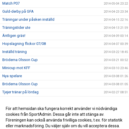
Match P07
2014-05-04 23:22
Guld-derby på GFA
2014-04-23 23:34
Träningar under påsken inställd
2014-04-15 22:16
Träningstider ute
2014-04-13 21:59
Äntligen gräs!
2014-04-09 00:14
Hopslagning flickor 07/08
2014-04-07 00:39
Inställd träning
2014-03-22 18:45
Bröderna Olsson Cup
2014-03-21 00:52
Minicup mot KFF
2014-03-10 23:46
Nya spelare
2014-03-08 01:26
Bröderna Olsson Cup
2014-03-08 01:05
Tjejer tränar på lördag
2014-02-27 08:51
Träningscup för killarna
2014-02-23 17:21
Träningsmatcher
För att hemsidan ska fungera korrekt använder vi nödvändiga
2014-02-05 21:01
cookies från SportAdmin. Dessa går inte att stänga av.
Pengar till lagkassan!
2013-12-05 21:17
Föreningen kan också använda frivilliga cookies, t.ex. för statistik
eller marknadsföring. Du väljer själv om du vill acceptera dessa.