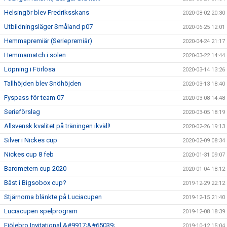
Helsingör blev Fredriksskans
2020-08-02 20:30
Utbildningsläger Småland p07
2020-06-25 12:01
Hemmapremiär (Seriepremiär)
2020-04-24 21:17
Hemmamatch i solen
2020-03-22 14:44
Löpning i Förlösa
2020-03-14 13:26
Tallhöjden blev Snöhöjden
2020-03-13 18:40
Fyspass för team 07
2020-03-08 14:48
Serieförslag
2020-03-05 18:19
Allsvensk kvalitet på träningen ikväll!
2020-02-26 19:13
Silver i Nickes cup
2020-02-09 08:34
Nickes cup 8 feb
2020-01-31 09:07
Barometern cup 2020
2020-01-04 18:12
Bäst i Bigsobox cup?
2019-12-29 22:12
Stjärnorna blänkte på Luciacupen
2019-12-15 21:40
Luciacupen spelprogram
2019-12-08 18:39
Fjölebro Invitational &#9917;&#65039;
2019-10-12 15:04