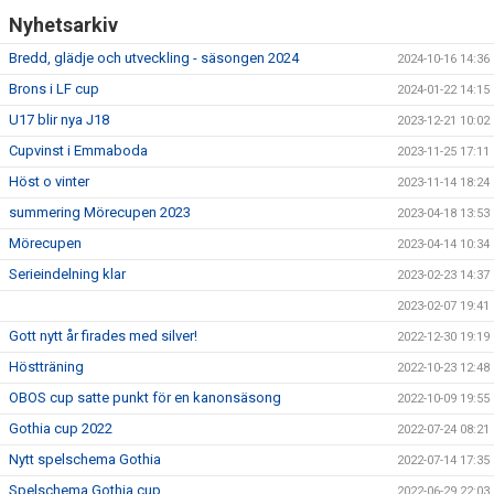
Nyhetsarkiv
Bredd, glädje och utveckling - säsongen 2024
2024-10-16 14:36
Brons i LF cup
2024-01-22 14:15
U17 blir nya J18
2023-12-21 10:02
Cupvinst i Emmaboda
2023-11-25 17:11
Höst o vinter
2023-11-14 18:24
summering Mörecupen 2023
2023-04-18 13:53
Mörecupen
2023-04-14 10:34
Serieindelning klar
2023-02-23 14:37
2023-02-07 19:41
Gott nytt år firades med silver!
2022-12-30 19:19
Höstträning
2022-10-23 12:48
OBOS cup satte punkt för en kanonsäsong
2022-10-09 19:55
Gothia cup 2022
2022-07-24 08:21
Nytt spelschema Gothia
2022-07-14 17:35
Spelschema Gothia cup
2022-06-29 22:03