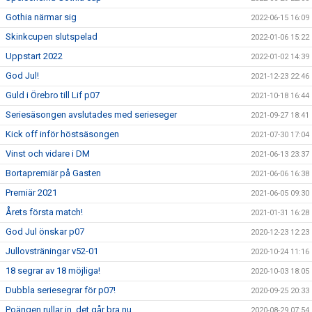
Gothia närmar sig
2022-06-15 16:09
Skinkcupen slutspelad
2022-01-06 15:22
Uppstart 2022
2022-01-02 14:39
God Jul!
2021-12-23 22:46
Guld i Örebro till Lif p07
2021-10-18 16:44
Seriesäsongen avslutades med serieseger
2021-09-27 18:41
Kick off inför höstsäsongen
2021-07-30 17:04
Vinst och vidare i DM
2021-06-13 23:37
Bortapremiär på Gasten
2021-06-06 16:38
Premiär 2021
2021-06-05 09:30
Årets första match!
2021-01-31 16:28
God Jul önskar p07
2020-12-23 12:23
Jullovsträningar v52-01
2020-10-24 11:16
18 segrar av 18 möjliga!
2020-10-03 18:05
Dubbla seriesegrar för p07!
2020-09-25 20:33
Poängen rullar in, det går bra nu...
2020-08-29 07:54