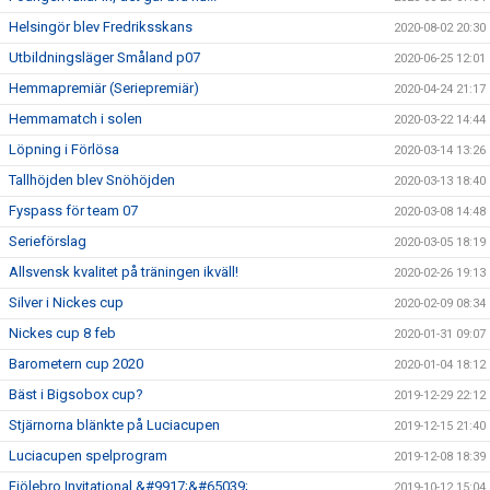
Helsingör blev Fredriksskans
2020-08-02 20:30
Utbildningsläger Småland p07
2020-06-25 12:01
Hemmapremiär (Seriepremiär)
2020-04-24 21:17
Hemmamatch i solen
2020-03-22 14:44
Löpning i Förlösa
2020-03-14 13:26
Tallhöjden blev Snöhöjden
2020-03-13 18:40
Fyspass för team 07
2020-03-08 14:48
Serieförslag
2020-03-05 18:19
Allsvensk kvalitet på träningen ikväll!
2020-02-26 19:13
Silver i Nickes cup
2020-02-09 08:34
Nickes cup 8 feb
2020-01-31 09:07
Barometern cup 2020
2020-01-04 18:12
Bäst i Bigsobox cup?
2019-12-29 22:12
Stjärnorna blänkte på Luciacupen
2019-12-15 21:40
Luciacupen spelprogram
2019-12-08 18:39
Fjölebro Invitational &#9917;&#65039;
2019-10-12 15:04