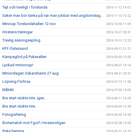
Tajt och trevligt i Torslunda
2016-11-12 14:01
Saker man bör tänka på när man jobbar med ungdomslag...
2016-11-10 15:22
Minicup Torslundahallen 12 nov
2016-10-30 11:09
Höstens träningar
2016-10-27 20:31
Trevlig säsongsepilog
2016-10-15 12:23
KFF-Östersund
2016-09-12 21:21
Kämpaglöd på Pukevallen
2016-09-03 13:20
Lyckad miniorcup!
2016-08-27 14:14
Miniordagen Oskarshamn 27 aug
2016-08-21 20:31
Löpning Förlösa
2016-07-15 11:00
Målrikt
2016-07-05 19:05
Bra start räckte inte..igen...
2016-06-11 16:29
Bra start räckte inte..
2016-06-05 15:39
Fotografering
2016-06-03 14:33
Bortamatch mot Fgoif i Hossmoligan
2016-05-28 12:03
Puke hemma
2016-05-21 14:23