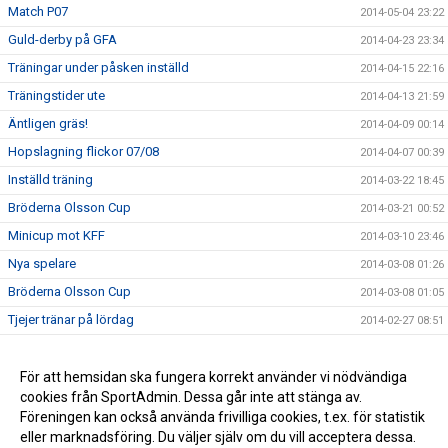
Match P07
2014-05-04 23:22
Guld-derby på GFA
2014-04-23 23:34
Träningar under påsken inställd
2014-04-15 22:16
Träningstider ute
2014-04-13 21:59
Äntligen gräs!
2014-04-09 00:14
Hopslagning flickor 07/08
2014-04-07 00:39
Inställd träning
2014-03-22 18:45
Bröderna Olsson Cup
2014-03-21 00:52
Minicup mot KFF
2014-03-10 23:46
Nya spelare
2014-03-08 01:26
Bröderna Olsson Cup
2014-03-08 01:05
Tjejer tränar på lördag
2014-02-27 08:51
Träningscup för killarna
2014-02-23 17:21
Träningsmatcher
För att hemsidan ska fungera korrekt använder vi nödvändiga
2014-02-05 21:01
cookies från SportAdmin. Dessa går inte att stänga av.
Pengar till lagkassan!
2013-12-05 21:17
Föreningen kan också använda frivilliga cookies, t.ex. för statistik
eller marknadsföring. Du väljer själv om du vill acceptera dessa.