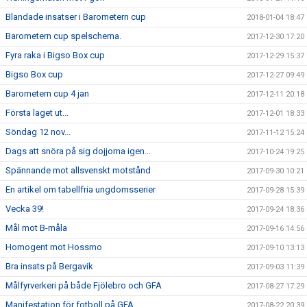
Blandade insatser i Barometern cup
2018-01-04 18:47
Barometern cup spelschema.
2017-12-30 17:20
Fyra raka i Bigso Box cup
2017-12-29 15:37
Bigso Box cup
2017-12-27 09:49
Barometern cup 4 jan
2017-12-11 20:18
Första laget ut...
2017-12-01 18:33
Söndag 12 nov...
2017-11-12 15:24
Dags att snöra på sig dojjorna igen...
2017-10-24 19:25
Spännande mot allsvenskt motstånd
2017-09-30 10:21
En artikel om tabellfria ungdomsserier
2017-09-28 15:39
Vecka 39!
2017-09-24 18:36
Mål mot B-måla
2017-09-16 14:56
Homogent mot Hossmo
2017-09-10 13:13
Bra insats på Bergavik
2017-09-03 11:39
Målfyrverkeri på både Fjölebro och GFA
2017-08-27 17:29
Manifestation för fotboll på GFA
2017-08-22 20:39