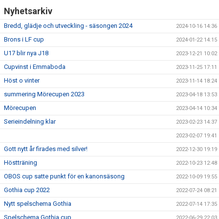
Nyhetsarkiv
Bredd, glädje och utveckling - säsongen 2024
2024-10-16 14:36
Brons i LF cup
2024-01-22 14:15
U17 blir nya J18
2023-12-21 10:02
Cupvinst i Emmaboda
2023-11-25 17:11
Höst o vinter
2023-11-14 18:24
summering Mörecupen 2023
2023-04-18 13:53
Mörecupen
2023-04-14 10:34
Serieindelning klar
2023-02-23 14:37
2023-02-07 19:41
Gott nytt år firades med silver!
2022-12-30 19:19
Höstträning
2022-10-23 12:48
OBOS cup satte punkt för en kanonsäsong
2022-10-09 19:55
Gothia cup 2022
2022-07-24 08:21
Nytt spelschema Gothia
2022-07-14 17:35
Spelschema Gothia cup
2022-06-29 22:03