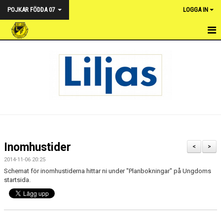
POJKAR FÖDDA 07
LOGGA IN
HEM
NYHETER
KALENDER
TRUPPEN
DOKUMENT
Inomhustider
<
>
BILDGALLERI
2014-11-06 20:25
Schemat för inomhustiderna hittar ni under "Planbokningar" på Ungdoms
KONTAKT
startsida.
MATCHER