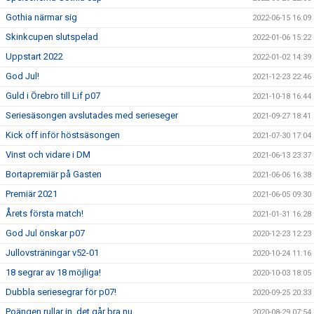
Gothia närmar sig
2022-06-15 16:09
Skinkcupen slutspelad
2022-01-06 15:22
Uppstart 2022
2022-01-02 14:39
God Jul!
2021-12-23 22:46
Guld i Örebro till Lif p07
2021-10-18 16:44
Seriesäsongen avslutades med serieseger
2021-09-27 18:41
Kick off inför höstsäsongen
2021-07-30 17:04
Vinst och vidare i DM
2021-06-13 23:37
Bortapremiär på Gasten
2021-06-06 16:38
Premiär 2021
2021-06-05 09:30
Årets första match!
2021-01-31 16:28
God Jul önskar p07
2020-12-23 12:23
Jullovsträningar v52-01
2020-10-24 11:16
18 segrar av 18 möjliga!
2020-10-03 18:05
Dubbla seriesegrar för p07!
2020-09-25 20:33
Poängen rullar in, det går bra nu...
2020-08-29 07:54