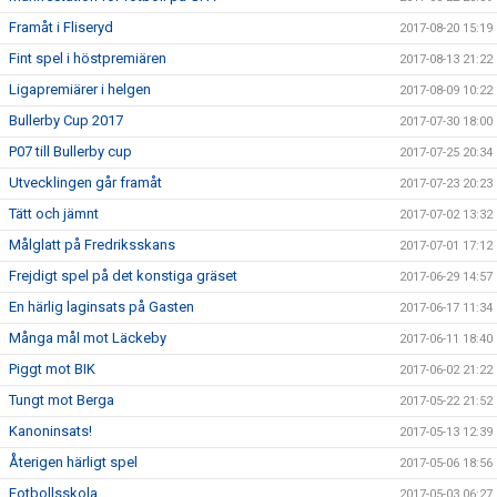
Framåt i Fliseryd
2017-08-20 15:19
Fint spel i höstpremiären
2017-08-13 21:22
Ligapremiärer i helgen
2017-08-09 10:22
Bullerby Cup 2017
2017-07-30 18:00
P07 till Bullerby cup
2017-07-25 20:34
Utvecklingen går framåt
2017-07-23 20:23
Tätt och jämnt
2017-07-02 13:32
Målglatt på Fredriksskans
2017-07-01 17:12
Frejdigt spel på det konstiga gräset
2017-06-29 14:57
En härlig laginsats på Gasten
2017-06-17 11:34
Många mål mot Läckeby
2017-06-11 18:40
Piggt mot BIK
2017-06-02 21:22
Tungt mot Berga
2017-05-22 21:52
Kanoninsats!
2017-05-13 12:39
Återigen härligt spel
2017-05-06 18:56
Fotbollsskola
2017-05-03 06:27