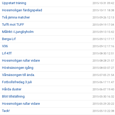
Uppstart träning
2015-10-31 09:42
Hossmoligan färdigspelad
2015-10-11 18:38
Två jämna matcher
2015-09-26 12:13
Tufft mot TUFF
2015-09-19 17:04
Målrikt i Ljungbyholm
2015-09-13 15:42
Berga-Lif
2015-09-12 17:17
V36
2015-09-12 17:16
Lif-Kff
2015-08-30 12:51
Hossmoligan rullar vidare
2015-08-28 21:57
Höstsäsongen igång
2015-08-03 07:27
Vårsäsongen till ända.
2015-07-05 21:54
Fotbollsfredag 3 juli
2015-06-17 11:47
Hårda duster
2015-06-07 19:40
Blöt tillställning
2015-05-30 16:32
Hossmoligan rullar vidare
2015-05-29 20:22
Tack!
2015-05-13 22:38