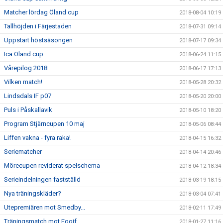
Matcher lördag Öland cup
2018-08-04 10:19
Tallhöjden i Färjestaden
2018-07-31 09:14
Uppstart höstsäsongen
2018-07-17 09:34
Ica Öland cup
2018-06-24 11:15
Vårepilog 2018
2018-06-17 17:13
Vilken match!
2018-05-28 20:32
Lindsdals IF p07
2018-05-20 20:00
Puls i Påskallavik
2018-05-10 18:20
Program Stjärncupen 10 maj
2018-05-06 08:44
Liffen vakna - fyra raka!
2018-04-15 16:32
Seriematcher
2018-04-14 20:46
Mörecupen reviderat spelschema
2018-04-12 18:34
Serieindelningen fastställd
2018-03-19 18:15
Nya träningskläder?
2018-03-04 07:41
Utepremiären mot Smedby...
2018-02-11 17:49
Träningsmatch mot Fgoif
2018-01-27 11:16