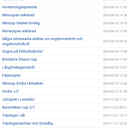
Hossmoliganpremiär
2016-05-14 11:52
Minicupen avklarad
2016-04-23 14:28
Minicup Gasten lördag
2016-04-18 19:10
Mörecupen avklarad
2016-04-16 17:09
Några intressanta artiklar om ungdomsidrott och
2016-04-14 09:16
ungdomsfotboll
Sugna på fotbollsskola?
2016-04-03 17:48
Bröderna Olsson cup
2016-04-03 17:45
Långfredagsmatch!
2016-03-25 13:01
Färjecupen
2016-03-20 12:33
Minicup Södra Utmarken
2016-02-13 14:26
Södra -Lif
2016-02-12 21:30
Julcupen i Lessebo
2015-12-26 17:21
Barometern cup 3/1
2015-12-22 08:21
Träningar i vår
2015-12-21 19:17
Träningsmatchen mot Smedby...
2015-11-21 16:22