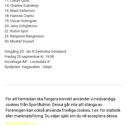
11, Lukas Quist
14. Charles Svärdmyr
16. Maid Seferovic
18. Hannes Crantz
19. Oscar Holmgren
20. Jerry Schylström
22. Robin Sjöö
23. Benjamin Bengtsson
30. Mustaf Yuusuf
Omgång 20 - div III Sydöstra Götaland
Fredag 20 september kl. 19.00
Hovshaga AIF - Lindsdals IF
Spelplats: Hagavallen - Växjö
<< Tillbaka
För att hemsidan ska fungera korrekt använder vi nödvändiga
cookies från SportAdmin. Dessa går inte att stänga av.
Föreningen kan också använda frivilliga cookies, t.ex. för statistik
eller marknadsföring. Du väljer själv om du vill acceptera dessa.
Anpassa dina val