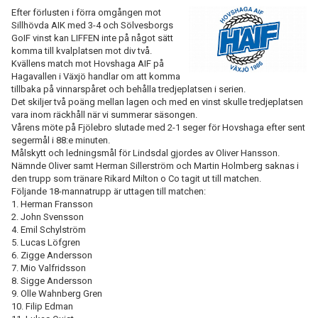
Efter förlusten i förra omgången mot
Sillhövda AIK med 3-4 och Sölvesborgs
GoIF vinst kan LIFFEN inte på något sätt
komma till kvalplatsen mot div två.
Kvällens match mot Hovshaga AIF på
Hagavallen i Växjö handlar om att komma
tillbaka på vinnarspåret och behålla tredjeplatsen i serien.
Det skiljer två poäng mellan lagen och med en vinst skulle tredjeplatsen
vara inom räckhåll när vi summerar säsongen.
Vårens möte på Fjölebro slutade med 2-1 seger för Hovshaga efter sent
segermål i 88:e minuten.
Målskytt och ledningsmål för Lindsdal gjordes av Oliver Hansson.
Nämnde Oliver samt Herman Sillerström och Martin Holmberg saknas i
den trupp som tränare Rikard Milton o Co tagit ut till matchen.
Följande 18-mannatrupp är uttagen till matchen:
1. Herman Fransson
2. John Svensson
4. Emil Schylström
5. Lucas Löfgren
6. Zigge Andersson
7. Mio Valfridsson
8. Sigge Andersson
9. Olle Wahnberg Gren
10. Filip Edman