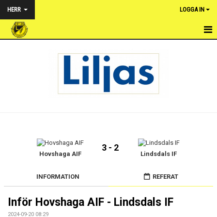
HERR
LOGGA IN
HEM
NYHETER
TRUPPEN
KALENDER
MATCHER
3 - 2
BILDGALLERI
Hovshaga AIF
Lindsdals IF
DOKUMENT
INFORMATION
REFERAT
KONTAKT
Inför Hovshaga AIF - Lindsdals IF
2024-09-20 08:29