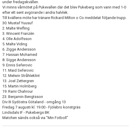
under fredagskvällen.
Vi minns vårmötet på Pukevallen där det blev Pukeberg som vann med 1-0
efter ett sent avgörande i andra halvlek.
Till kvällens möte har tränare Rickard Milton o Co meddelat följande trupp.
30. Mustaf Yuusuf
2. Malte Wefling
3. Wincent Franzèn
4. Olle Adolfsson
5. Malte Viding
6. Zigge Andersson
7. Hassan Mohamed
8. Sigge Andersson
9. Ennis Seferovic
11. Maid Seferovic
12. Melwin Stråhleklint
13. Joel Zettergren
15. Martin Holmberg
19. Rami Chahrour
23. Benjamin Bengtsson
Div III Sydöstra Götaland - omgång 13
Fredag 7 augusti kl. 19.00 - Fjölebro konstgräs
Lindsdals IF - Pukebergs BK
Matchen sänds också via "Min Fotboll"