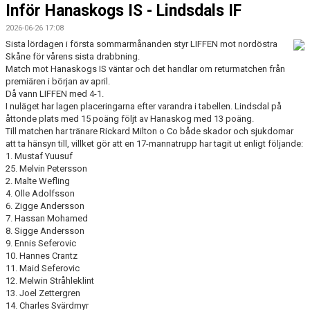
Inför Hanaskogs IS - Lindsdals IF
2026-06-26 17:08
Sista lördagen i första sommarmånanden styr LIFFEN mot nordöstra
Skåne för vårens sista drabbning.
Match mot Hanaskogs IS väntar och det handlar om returmatchen från
premiären i början av april.
Då vann LIFFEN med 4-1.
I nuläget har lagen placeringarna efter varandra i tabellen. Lindsdal på
åttonde plats med 15 poäng följt av Hanaskog med 13 poäng.
Till matchen har tränare Rickard Milton o Co både skador och sjukdomar
att ta hänsyn till, villket gör att en 17-mannatrupp har tagit ut enligt följande:
1. Mustaf Yuusuf
25. Melvin Petersson
2. Malte Wefling
4. Olle Adolfsson
6. Zigge Andersson
7. Hassan Mohamed
8. Sigge Andersson
9. Ennis Seferovic
10. Hannes Crantz
11. Maid Seferovic
12. Melwin Stråhleklint
13. Joel Zettergren
14. Charles Svärdmyr