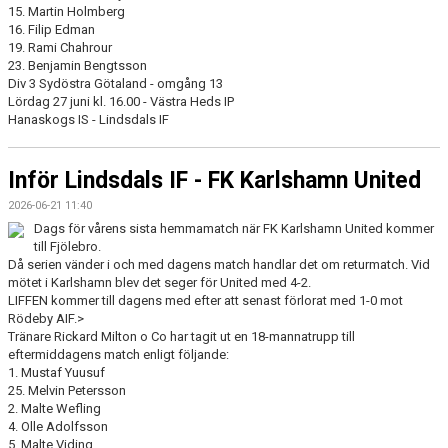
15. Martin Holmberg
16. Filip Edman
19. Rami Chahrour
23. Benjamin Bengtsson
Div 3 Sydöstra Götaland - omgång 13
Lördag 27 juni kl. 16.00 - Västra Heds IP
Hanaskogs IS - Lindsdals IF
Inför Lindsdals IF - FK Karlshamn United
2026-06-21 11:40
Dags för vårens sista hemmamatch när FK Karlshamn United kommer
till Fjölebro.
Då serien vänder i och med dagens match handlar det om returmatch. Vid
mötet i Karlshamn blev det seger för United med 4-2.
LIFFEN kommer till dagens med efter att senast förlorat med 1-0 mot
Rödeby AIF.>
Tränare Rickard Milton o Co har tagit ut en 18-mannatrupp till
eftermiddagens match enligt följande:
1. Mustaf Yuusuf
25. Melvin Petersson
2. Malte Wefling
4. Olle Adolfsson
5. Malte Viding