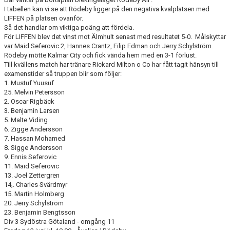
I tabellen kan vi se att Rödeby ligger på den negativa kvalplatsen med
LIFFEN på platsen ovanför.
Så det handlar om viktiga poäng att fördela.
För LIFFEN blev det vinst mot Älmhult senast med resultatet 5-0. Målskyttar
var Maid Seferovic 2, Hannes Crantz, Filip Edman och Jerry Schylström.
Rödeby mötte Kalmar City och fick vända hem med en 3-1 förlust.
Till kvällens match har tränare Rickard Milton o Co har fått tagit hänsyn till
examenstider så truppen blir som följer:
1. Mustuf Yuusuf
25. Melvin Petersson
2. Oscar Rigbäck
3. Benjamin Larsen
5. Malte Viding
6. Zigge Andersson
7. Hassan Mohamed
8. Sigge Andersson
9. Ennis Seferovic
11. Maid Seferovic
13. Joel Zettergren
14,. Charles Svärdmyr
15. Martin Holmberg
20. Jerry Schylström
23. Benjamin Bengtsson
Div 3 Sydöstra Götaland - omgång 11