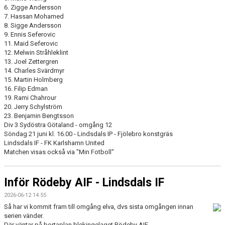
6. Zigge Andersson
7. Hassan Mohamed
8. Sigge Andersson
9. Ennis Seferovic
11. Maid Seferovic
12. Melwin Stråhleklint
13. Joel Zettergren
14. Charles Svärdmyr
15. Martin Holmberg
16. Filip Edman
19. Rami Chahrour
20. Jerry Schylström
23. Benjamin Bengtsson
Div 3 Sydöstra Götaland - omgång 12
Söndag 21 juni kl. 16.00 - Lindsdals IP - Fjölebro konstgräs
Lindsdals IF - FK Karlshamn United
Matchen visas också via "Min Fotboll"
Inför Rödeby AIF - Lindsdals IF
2026-06-12 14:55
Så har vi kommit fram till omgång elva, dvs sista omgången innan
serien vänder.
Där väntar på bortaplan blekingelaget Rödeby AIF.