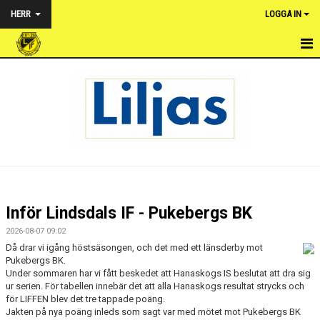
HERR
LOGGA IN
HEM
NYHETER
TRUPPEN
KALENDER
MATCHER
Inför Lindsdals IF - Pukebergs BK
BILDGALLERI
2026-08-07 09:02
Då drar vi igång höstsäsongen, och det med ett länsderby mot
DOKUMENT
Pukebergs BK.
Under sommaren har vi fått beskedet att Hanaskogs IS beslutat att dra sig
ur serien. För tabellen innebär det att alla Hanaskogs resultat strycks och
KONTAKT
för LIFFEN blev det tre tappade poäng.
Jakten på nya poäng inleds som sagt var med mötet mot Pukebergs BK