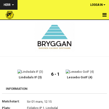
HERR
LOGGA IN
HEM
NYHETER
TRUPPEN
KALENDER
MATCHER
6 - 1
BILDGALLERI
Lindsdals IF (3)
Lessebo GoIF (4)
DOKUMENT
INFORMATION
KONTAKT
Matchstart:
lör 01 mars, 12:15
Plats:
Fjölebro IP 1, Lindsdal