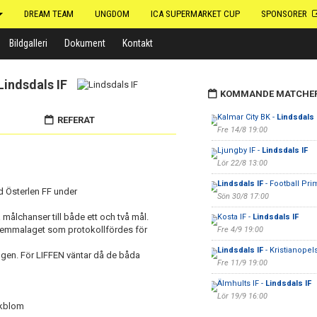
DREAM TEAM
UNGDOM
ICA SUPERMARKET CUP
SPONSORER
Bildgalleri
Dokument
Kontakt
Lindsdals IF
KOMMANDE MATCHE
Kalmar City BK -
Lindsdals 
REFERAT
Fre 14/8 19:00
Ljungby IF -
Lindsdals IF
Lör 22/8 13:00
Lindsdals IF
- Football Pr
d Österlen FF under
Sön 30/8 17:00
ålchanser till både ett och två mål.
Kosta IF -
Lindsdals IF
hemmalaget som protokollfördes för
Fre 4/9 19:00
Lindsdals IF
- Kristianopel
gen. För LIFFEN väntar då de båda
Fre 11/9 19:00
Älmhults IF -
Lindsdals IF
Lör 19/9 16:00
 Ekblom