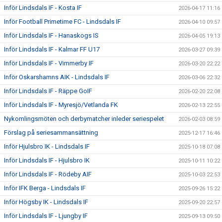
Inför Lindsdals IF - Kosta IF
2026-04-17 11:16
Inför Football Primetime FC - Lindsdals IF
2026-04-10 09:57
Inför Lindsdals IF - Hanaskogs IS
2026-04-05 19:13
Inför Lindsdals IF - Kalmar FF U17
2026-03-27 09:39
Inför Lindsdals IF - Vimmerby IF
2026-03-20 22:22
Inför Oskarshamns AIK - Lindsdals IF
2026-03-06 22:32
Inför Lindsdals IF - Räppe GoIF
2026-02-20 22:08
Inför Lindsdals IF - Myresjö/Vetlanda FK
2026-02-13 22:55
Nykomlingsmöten och derbymatcher inleder seriespelet
2026-02-03 08:59
Förslag på seriesammansättning
2025-12-17 16:46
Inför Hjulsbro IK - Lindsdals IF
2025-10-18 07:08
Inför Lindsdals IF - Hjulsbro IK
2025-10-11 10:22
Inför Lindsdals IF - Rödeby AIF
2025-10-03 22:53
Inför IFK Berga - Lindsdals IF
2025-09-26 15:22
Inför Högsby IK - Lindsdals IF
2025-09-20 22:57
Inför Lindsdals IF - Ljungby IF
2025-09-13 09:50