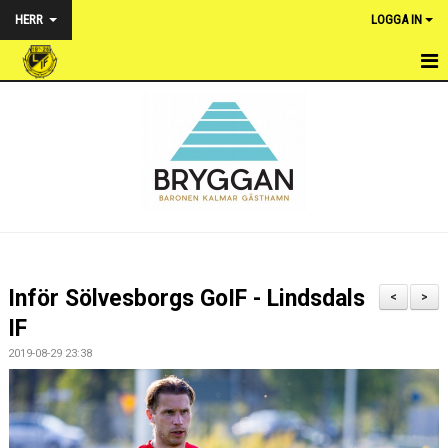
HERR
LOGGA IN
HEM
NYHETER
TRUPPEN
KALENDER
MATCHER
Inför Sölvesborgs GoIF - Lindsdals
<
>
BILDGALLERI
IF
2019-08-29 23:38
DOKUMENT
KONTAKT