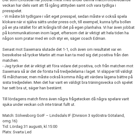
veckan har dels varit att få igång attityden samt och vara tydliga i
presspelet.
- Vi måste bli tydligare i vårt eget presspel, sedan måste vi också spela
klokare när vi själva sätts under press och, till exempel, kunna lyfta bollen
på en yta istället för att krångla till det på egen planhalva. Vi har även jobbat
på kommunikationen inom laget, eftersom det är viktigt att hela tiden ha
någon som pratar med en och styr en, säger coach Edman.
Senast mot Saxemara slutade det 1-1, och även om resultatet var en
besvikelse så tycker Martin att man kan ta med sig det positiva från den
matchen.
- Jag tycker det är viktigt att föra vidare det positiva, och från matchen mot
Saxemara så är det de första två tredjedelarna i laget. Vi släpper till väldigt
få målchanser, men måste också komma ihåg att värdera lägena bättre på
sista tredjedelen. Men det har varit en väldigt bra träningsvecka och spelet
har sett bra ut, säger han bestämt.
Till lördagens match finns även några frågetecken då några spelare varit
sjuka under veckan och inte tränat fullt ut.
Match: Sölvesborg GoIF – Lindsdals IF (Division 3 sydöstra Götaland,
omg.16)
Tid: Lördag 31 augusti, kl.15:00
Plats: Svarta Led