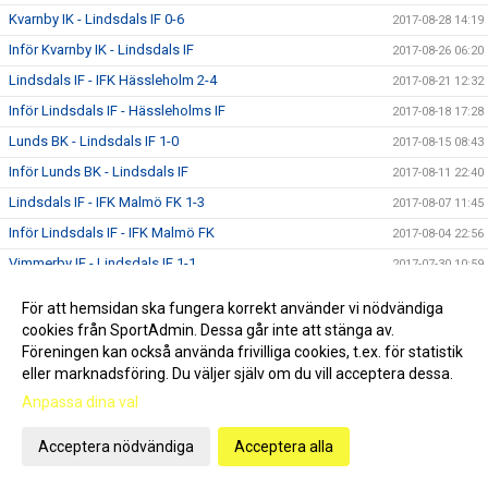
Kvarnby IK - Lindsdals IF 0-6
2017-08-28 14:19
Inför Kvarnby IK - Lindsdals IF
2017-08-26 06:20
Lindsdals IF - IFK Hässleholm 2-4
2017-08-21 12:32
Inför Lindsdals IF - Hässleholms IF
2017-08-18 17:28
Lunds BK - Lindsdals IF 1-0
2017-08-15 08:43
Inför Lunds BK - Lindsdals IF
2017-08-11 22:40
Lindsdals IF - IFK Malmö FK 1-3
2017-08-07 11:45
Inför Lindsdals IF - IFK Malmö FK
2017-08-04 22:56
Vimmerby IF - Lindsdals IF 1-1
2017-07-30 10:59
Inför Vimmerby IF - Lindsdals IF
2017-07-29 08:31
För att hemsidan ska fungera korrekt använder vi nödvändiga
Hyundai Cup - Lindsdals IF - Östers IF U-21 1-2
2017-07-27 09:56
cookies från SportAdmin. Dessa går inte att stänga av.
Föreningen kan också använda frivilliga cookies, t.ex. för statistik
Inför Hyundai Cup - Lindsdals IF - Östers IF U-21
2017-07-25 11:52
eller marknadsföring. Du väljer själv om du vill acceptera dessa.
Nybro IF - Lindsdals IF 2-1
2017-07-01 13:33
Anpassa dina val
Inför Nybro IF - Lindsdals IF
2017-06-30 12:04
Lindsdals IF - Österlen FF 3-1
Acceptera nödvändiga
Acceptera alla
2017-06-23 15:19
Inför Lindsdals IF - Österlen FF
2017-06-22 15:43