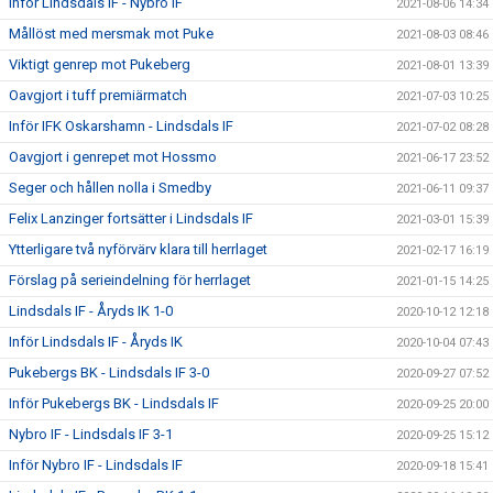
Inför Lindsdals IF - Nybro IF
2021-08-06 14:34
Mållöst med mersmak mot Puke
2021-08-03 08:46
Viktigt genrep mot Pukeberg
2021-08-01 13:39
Oavgjort i tuff premiärmatch
2021-07-03 10:25
Inför IFK Oskarshamn - Lindsdals IF
2021-07-02 08:28
Oavgjort i genrepet mot Hossmo
2021-06-17 23:52
Seger och hållen nolla i Smedby
2021-06-11 09:37
Felix Lanzinger fortsätter i Lindsdals IF
2021-03-01 15:39
Ytterligare två nyförvärv klara till herrlaget
2021-02-17 16:19
Förslag på serieindelning för herrlaget
2021-01-15 14:25
Lindsdals IF - Åryds IK 1-0
2020-10-12 12:18
Inför Lindsdals IF - Åryds IK
2020-10-04 07:43
Pukebergs BK - Lindsdals IF 3-0
2020-09-27 07:52
Inför Pukebergs BK - Lindsdals IF
2020-09-25 20:00
Nybro IF - Lindsdals IF 3-1
2020-09-25 15:12
Inför Nybro IF - Lindsdals IF
2020-09-18 15:41