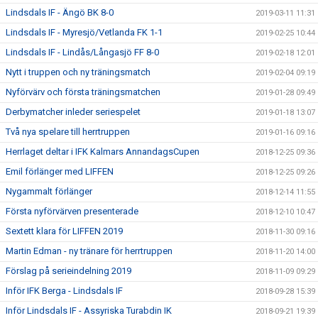
Lindsdals IF - Ängö BK 8-0
2019-03-11 11:31
Lindsdals IF - Myresjö/Vetlanda FK 1-1
2019-02-25 10:44
Lindsdals IF - Lindås/Långasjö FF 8-0
2019-02-18 12:01
Nytt i truppen och ny träningsmatch
2019-02-04 09:19
Nyförvärv och första träningsmatchen
2019-01-28 09:49
Derbymatcher inleder seriespelet
2019-01-18 13:07
Två nya spelare till herrtruppen
2019-01-16 09:16
Herrlaget deltar i IFK Kalmars AnnandagsCupen
2018-12-25 09:36
Emil förlänger med LIFFEN
2018-12-25 09:26
Nygammalt förlänger
2018-12-14 11:55
Första nyförvärven presenterade
2018-12-10 10:47
Sextett klara för LIFFEN 2019
2018-11-30 09:16
Martin Edman - ny tränare för herrtruppen
2018-11-20 14:00
Förslag på serieindelning 2019
2018-11-09 09:29
Inför IFK Berga - Lindsdals IF
2018-09-28 15:39
Inför Lindsdals IF - Assyriska Turabdin IK
2018-09-21 19:39