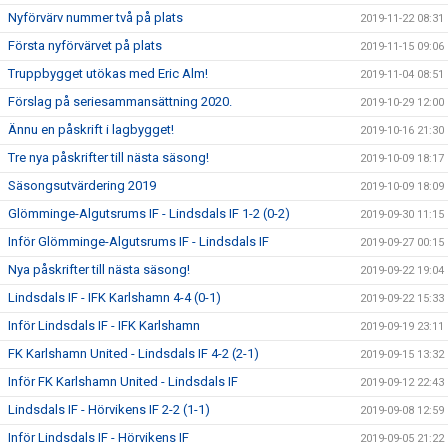
Nyförvärv nummer två på plats
2019-11-22 08:31
Första nyförvärvet på plats
2019-11-15 09:06
Truppbygget utökas med Eric Alm!
2019-11-04 08:51
Förslag på seriesammansättning 2020.
2019-10-29 12:00
Ännu en påskrift i lagbygget!
2019-10-16 21:30
Tre nya påskrifter till nästa säsong!
2019-10-09 18:17
Säsongsutvärdering 2019
2019-10-09 18:09
Glömminge-Algutsrums IF - Lindsdals IF 1-2 (0-2)
2019-09-30 11:15
Inför Glömminge-Algutsrums IF - Lindsdals IF
2019-09-27 00:15
Nya påskrifter till nästa säsong!
2019-09-22 19:04
Lindsdals IF - IFK Karlshamn 4-4 (0-1)
2019-09-22 15:33
Inför Lindsdals IF - IFK Karlshamn
2019-09-19 23:11
FK Karlshamn United - Lindsdals IF 4-2 (2-1)
2019-09-15 13:32
Inför FK Karlshamn United - Lindsdals IF
2019-09-12 22:43
Lindsdals IF - Hörvikens IF 2-2 (1-1)
2019-09-08 12:59
Inför Lindsdals IF - Hörvikens IF
2019-09-05 21:22