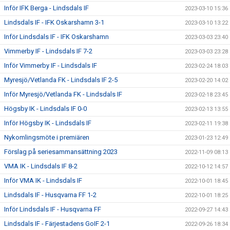
Inför IFK Berga - Lindsdals IF
2023-03-10 15:36
Lindsdals IF - IFK Oskarshamn 3-1
2023-03-10 13:22
Inför Lindsdals IF - IFK Oskarshamn
2023-03-03 23:40
Vimmerby IF - Lindsdals IF 7-2
2023-03-03 23:28
Inför Vimmerby IF - Lindsdals IF
2023-02-24 18:03
Myresjö/Vetlanda FK - Lindsdals IF 2-5
2023-02-20 14:02
Inför Myresjö/Vetlanda FK - Lindsdals IF
2023-02-18 23:45
Högsby IK - Lindsdals IF 0-0
2023-02-13 13:55
Inför Högsby IK - Lindsdals IF
2023-02-11 19:38
Nykomlingsmöte i premiären
2023-01-23 12:49
Förslag på seriesammansättning 2023
2022-11-09 08:13
VMA IK - Lindsdals IF 8-2
2022-10-12 14:57
Inför VMA IK - Lindsdals IF
2022-10-01 18:45
Lindsdals IF - Husqvarna FF 1-2
2022-10-01 18:25
Inför Lindsdals IF - Husqvarna FF
2022-09-27 14:43
Lindsdals IF - Färjestadens GoIF 2-1
2022-09-26 18:34