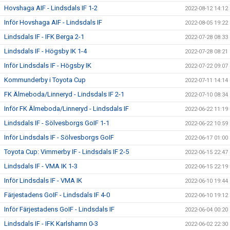
Hovshaga AIF - Lindsdals IF 1-2
2022-08-12 14:12
Inför Hovshaga AIF - Lindsdals IF
2022-08-05 19:22
Lindsdals IF - IFK Berga 2-1
2022-07-28 08:33
Lindsdals IF - Högsby IK 1-4
2022-07-28 08:21
Inför Lindsdals IF - Högsby IK
2022-07-22 09:07
Kommunderby i Toyota Cup
2022-07-11 14:14
FK Älmeboda/Linneryd - Lindsdals IF 2-1
2022-07-10 08:34
Inför FK Älmeboda/Linneryd - Lindsdals IF
2022-06-22 11:19
Lindsdals IF - Sölvesborgs GoIF 1-1
2022-06-22 10:59
Inför Lindsdals IF - Sölvesborgs GoIF
2022-06-17 01:00
Toyota Cup: Vimmerby IF - Lindsdals IF 2-5
2022-06-15 22:47
Lindsdals IF - VMA IK 1-3
2022-06-15 22:19
Inför Lindsdals IF - VMA IK
2022-06-10 19:44
Färjestadens GoIF - Lindsdals IF 4-0
2022-06-10 19:12
Inför Färjestadens GoIF - Lindsdals IF
2022-06-04 00:20
Lindsdals IF - IFK Karlshamn 0-3
2022-06-02 22:30