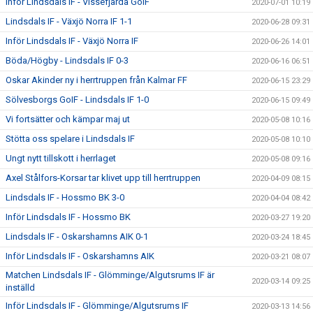
Inför Lindsdals IF - Vissefjärda GoIF
2020-07-01 10:19
Lindsdals IF - Växjö Norra IF 1-1
2020-06-28 09:31
Inför Lindsdals IF - Växjö Norra IF
2020-06-26 14:01
Böda/Högby - Lindsdals IF 0-3
2020-06-16 06:51
Oskar Akinder ny i herrtruppen från Kalmar FF
2020-06-15 23:29
Sölvesborgs GoIF - Lindsdals IF 1-0
2020-06-15 09:49
Vi fortsätter och kämpar maj ut
2020-05-08 10:16
Stötta oss spelare i Lindsdals IF
2020-05-08 10:10
Ungt nytt tillskott i herrlaget
2020-05-08 09:16
Axel Stålfors-Korsar tar klivet upp till herrtruppen
2020-04-09 08:15
Lindsdals IF - Hossmo BK 3-0
2020-04-04 08:42
Inför Lindsdals IF - Hossmo BK
2020-03-27 19:20
Lindsdals IF - Oskarshamns AIK 0-1
2020-03-24 18:45
Inför Lindsdals IF - Oskarshamns AIK
2020-03-21 08:07
Matchen Lindsdals IF - Glömminge/Algutsrums IF är
2020-03-14 09:25
inställd
Inför Lindsdals IF - Glömminge/Algutsrums IF
2020-03-13 14:56