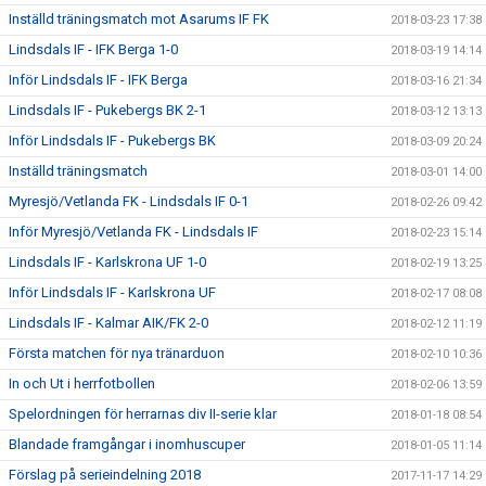
Inställd träningsmatch mot Asarums IF FK
2018-03-23 17:38
Lindsdals IF - IFK Berga 1-0
2018-03-19 14:14
Inför Lindsdals IF - IFK Berga
2018-03-16 21:34
Lindsdals IF - Pukebergs BK 2-1
2018-03-12 13:13
Inför Lindsdals IF - Pukebergs BK
2018-03-09 20:24
Inställd träningsmatch
2018-03-01 14:00
Myresjö/Vetlanda FK - Lindsdals IF 0-1
2018-02-26 09:42
Inför Myresjö/Vetlanda FK - Lindsdals IF
2018-02-23 15:14
Lindsdals IF - Karlskrona UF 1-0
2018-02-19 13:25
Inför Lindsdals IF - Karlskrona UF
2018-02-17 08:08
Lindsdals IF - Kalmar AIK/FK 2-0
2018-02-12 11:19
Första matchen för nya tränarduon
2018-02-10 10:36
In och Ut i herrfotbollen
2018-02-06 13:59
Spelordningen för herrarnas div II-serie klar
2018-01-18 08:54
Blandade framgångar i inomhuscuper
2018-01-05 11:14
Förslag på serieindelning 2018
2017-11-17 14:29