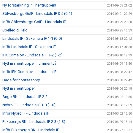
Ny förstärkning in i herrtruppen!
2019-09-05 21:02
Sölvesborgs GoIF - Lindsdals IF 0-5 (0-1)
2019-09-01 20:29
Inför Sölvesborgs GoIF - Lindsdals IF
2019-08-29 23:38
Spelledig Helg
2019-08-25 16:39
Lindsdals IF - Saxemara IF 1-1 (0-0)
2019-08-18 22:12
Inför Lindsdals IF - Saxemara IF
2019-08-17 01:38
IFK Grimslöv - Lindsdals IF 1-2 (1-2)
2019-08-10 19:19
Nytt in i herrtruppen nummer två
2019-08-09 13:50
Inför IFK Grimslöv - Lindsdals IF
2019-08-08 22:47
Dags för höstsäsong!
2019-08-08 22:42
Nytt in i herrtruppen
2019-08-06 20:18
Ängö BK - Lindsdals IF 2-2
2019-08-02 10:56
Nybro IF - Lindsdals IF 1-0 (1-0)
2019-07-06 17:39
Inför Nybro IF - Lindsdals IF
2019-07-02 12:50
Pukebergs BK - Lindsdals IF 2-3 (1-3)
2019-06-29 13:14
Inför Pukebergs BK - Lindsdals IF
2019-06-27 13:17