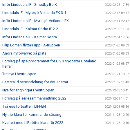
Inför Lindsdals IF - Smedby BoIK
2022-02-25 17:39
Lindsdals IF - Myresjö-Vetlanda FK 3-1
2022-02-18 09:47
Inför Lindsdals IF - Myresjö-Vetlanda FK
2022-02-11 22:47
Lindsdals IF - Kalmar Södra IF 2-2
2022-02-09 11:03
Inför Lindsdals IF - Kalmar Södra IF
2022-02-04 17:36
Filip Edman flyttas upp i A-truppen
2022-01-26 09:03
Andra nyförvärvet på plats
2022-01-26 08:53
Förslag på spelprogrammet för Div 3 Sydöstra Götaland
2022-01-26 08:27
herrar
Tre nya i herrtruppen
2022-01-21 10:57
Fastställd serieindelning för div 3 herrar
2022-01-02 11:43
Nya förlängningar i herrtruppen
2021-12-08 10:41
Förslag på seriesammansättning 2022
2021-12-02 14:01
Två ess fortsätter i LIFFEN
2021-12-01 08:36
Ny trio klara för kommande säsong
2021-11-23 10:20
Kvartett med LIF-rötter klara för 2022.
2021-11-23 10:10