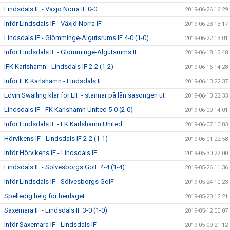
Lindsdals IF - Växjö Norra IF 0-0
2019-06-26 16:29
Inför Lindsdals IF - Växjö Norra IF
2019-06-23 13:17
Lindsdals IF - Glömminge-Algutsrums IF 4-0 (1-0)
2019-06-22 13:01
Inför Lindsdals IF - Glömminge-Algutsrums IF
2019-06-18 13:48
IFK Karlshamn - Lindsdals IF 2-2 (1-2)
2019-06-16 14:28
Inför IFK Karlshamn - Lindsdals IF
2019-06-13 22:37
Edvin Swalling klar för LIF - stannar på lån säsongen ut
2019-06-13 22:33
Lindsdals IF - FK Karlshamn United 5-0 (2-0)
2019-06-09 14:01
Inför Lindsdals IF - FK Karlshamn United
2019-06-07 10:03
Hörvikens IF - Lindsdals IF 2-2 (1-1)
2019-06-01 22:58
Inför Hörvikens IF - Lindsdals IF
2019-05-30 22:00
Lindsdals IF - Sölvesborgs GoIF 4-4 (1-4)
2019-05-26 11:36
Inför Lindsdals IF - Sölvesborgs GoIF
2019-05-24 10:23
Spelledig helg för herrlaget
2019-05-20 12:21
Saxemara IF - Lindsdals IF 3-0 (1-0)
2019-05-12 00:07
Inför Saxemara IF - Lindsdals IF
2019-05-09 21:12