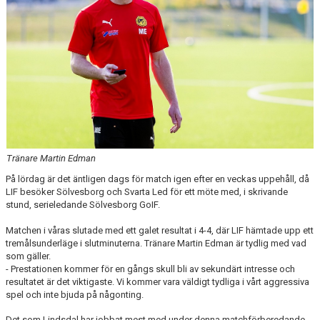
Tränare Martin Edman
På lördag är det äntligen dags för match igen efter en veckas uppehåll, då
LIF besöker Sölvesborg och Svarta Led för ett möte med, i skrivande
stund, serieledande Sölvesborg GoIF.
Matchen i våras slutade med ett galet resultat i 4-4, där LIF hämtade upp ett
tremålsunderläge i slutminuterna. Tränare Martin Edman är tydlig med vad
som gäller.
- Prestationen kommer för en gångs skull bli av sekundärt intresse och
resultatet är det viktigaste. Vi kommer vara väldigt tydliga i vårt aggressiva
spel och inte bjuda på någonting.
Det som Lindsdal har jobbat mest med under denna matchförberedande