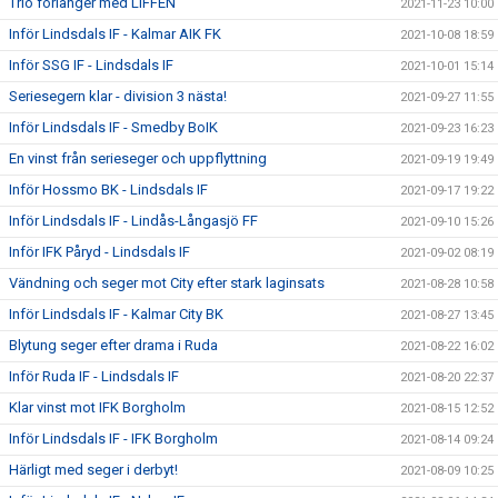
Trio förlänger med LIFFEN
2021-11-23 10:00
Inför Lindsdals IF - Kalmar AIK FK
2021-10-08 18:59
Inför SSG IF - Lindsdals IF
2021-10-01 15:14
Seriesegern klar - division 3 nästa!
2021-09-27 11:55
Inför Lindsdals IF - Smedby BoIK
2021-09-23 16:23
En vinst från serieseger och uppflyttning
2021-09-19 19:49
Inför Hossmo BK - Lindsdals IF
2021-09-17 19:22
Inför Lindsdals IF - Lindås-Långasjö FF
2021-09-10 15:26
Inför IFK Påryd - Lindsdals IF
2021-09-02 08:19
Vändning och seger mot City efter stark laginsats
2021-08-28 10:58
Inför Lindsdals IF - Kalmar City BK
2021-08-27 13:45
Blytung seger efter drama i Ruda
2021-08-22 16:02
Inför Ruda IF - Lindsdals IF
2021-08-20 22:37
Klar vinst mot IFK Borgholm
2021-08-15 12:52
Inför Lindsdals IF - IFK Borgholm
2021-08-14 09:24
Härligt med seger i derbyt!
2021-08-09 10:25