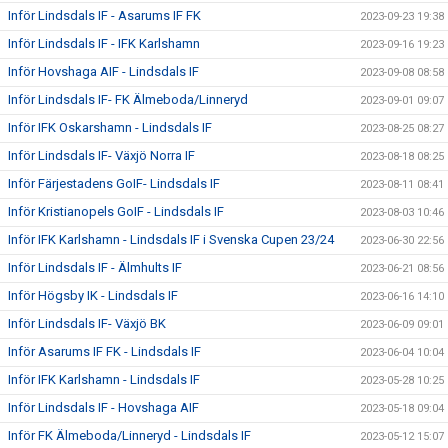
Inför Lindsdals IF - Asarums IF FK
2023-09-23 19:38
Inför Lindsdals IF - IFK Karlshamn
2023-09-16 19:23
Inför Hovshaga AIF - Lindsdals IF
2023-09-08 08:58
Inför Lindsdals IF- FK Älmeboda/Linneryd
2023-09-01 09:07
Inför IFK Oskarshamn - Lindsdals IF
2023-08-25 08:27
Inför Lindsdals IF- Växjö Norra IF
2023-08-18 08:25
Inför Färjestadens GoIF- Lindsdals IF
2023-08-11 08:41
Inför Kristianopels GoIF - Lindsdals IF
2023-08-03 10:46
Inför IFK Karlshamn - Lindsdals IF i Svenska Cupen 23/24
2023-06-30 22:56
Inför Lindsdals IF - Älmhults IF
2023-06-21 08:56
Inför Högsby IK - Lindsdals IF
2023-06-16 14:10
Inför Lindsdals IF- Växjö BK
2023-06-09 09:01
Inför Asarums IF FK - Lindsdals IF
2023-06-04 10:04
Inför IFK Karlshamn - Lindsdals IF
2023-05-28 10:25
Inför Lindsdals IF - Hovshaga AIF
2023-05-18 09:04
Inför FK Älmeboda/Linneryd - Lindsdals IF
2023-05-12 15:07