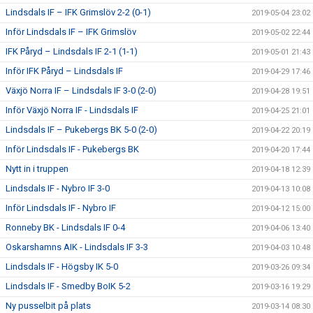
Lindsdals IF – IFK Grimslöv 2-2 (0-1)
2019-05-04 23:02
Inför Lindsdals IF – IFK Grimslöv
2019-05-02 22:44
IFK Påryd – Lindsdals IF 2-1 (1-1)
2019-05-01 21:43
Inför IFK Påryd – Lindsdals IF
2019-04-29 17:46
Växjö Norra IF – Lindsdals IF 3-0 (2-0)
2019-04-28 19:51
Inför Växjö Norra IF - Lindsdals IF
2019-04-25 21:01
Lindsdals IF – Pukebergs BK 5-0 (2-0)
2019-04-22 20:19
Inför Lindsdals IF - Pukebergs BK
2019-04-20 17:44
Nytt in i truppen
2019-04-18 12:39
Lindsdals IF - Nybro IF 3-0
2019-04-13 10:08
Inför Lindsdals IF - Nybro IF
2019-04-12 15:00
Ronneby BK - Lindsdals IF 0-4
2019-04-06 13:40
Oskarshamns AIK - Lindsdals IF 3-3
2019-04-03 10:48
Lindsdals IF - Högsby IK 5-0
2019-03-26 09:34
Lindsdals IF - Smedby BoIK 5-2
2019-03-16 19:29
Ny pusselbit på plats
2019-03-14 08:30