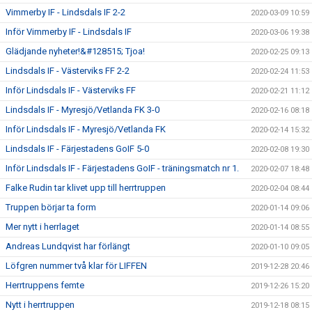
Vimmerby IF - Lindsdals IF 2-2
2020-03-09 10:59
Inför Vimmerby IF - Lindsdals IF
2020-03-06 19:38
Glädjande nyheter!&#128515; Tjoa!
2020-02-25 09:13
Lindsdals IF - Västerviks FF 2-2
2020-02-24 11:53
Inför Lindsdals IF - Västerviks FF
2020-02-21 11:12
Lindsdals IF - Myresjö/Vetlanda FK 3-0
2020-02-16 08:18
Inför Lindsdals IF - Myresjö/Vetlanda FK
2020-02-14 15:32
Lindsdals IF - Färjestadens GoIF 5-0
2020-02-08 19:30
Inför Lindsdals IF - Färjestadens GoIF - träningsmatch nr 1.
2020-02-07 18:48
Falke Rudin tar klivet upp till herrtruppen
2020-02-04 08:44
Truppen börjar ta form
2020-01-14 09:06
Mer nytt i herrlaget
2020-01-14 08:55
Andreas Lundqvist har förlängt
2020-01-10 09:05
Löfgren nummer två klar för LIFFEN
2019-12-28 20:46
Herrtruppens femte
2019-12-26 15:20
Nytt i herrtruppen
2019-12-18 08:15