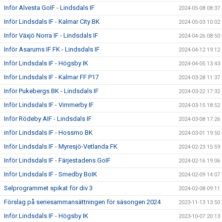
Inför Alvesta GoIF - Lindsdals IF
2024-05-08 08:37
Inför Lindsdals IF - Kalmar City BK
2024-05-03 10:02
Inför Växjö Norra IF - Lindsdals IF
2024-04-26 08:50
Inför Asarums IF FK - Lindsdals IF
2024-04-12 19:12
Inför Lindsdals IF - Högsby IK
2024-04-05 13:43
Inför Lindsdals IF - Kalmar FF P17
2024-03-28 11:37
Inför Pukebergs BK - Lindsdals IF
2024-03-22 17:32
Inför Lindsdals IF - Vimmerby IF
2024-03-15 18:52
Inför Rödeby AIF - Lindsdals IF
2024-03-08 17:26
inför Lindsdals IF - Hossmo BK
2024-03-01 19:50
Inför Lindsdals IF - Myresjö-Vetlanda FK
2024-02-23 15:59
Inför Lindsdals IF - Färjestadens GoIF
2024-02-16 19:06
Inför Lindsdals IF - Smedby BoIK
2024-02-09 14:07
Selprogrammet spikat för div 3
2024-02-08 09:11
Förslag på seriesammansättningen för säsongen 2024
2023-11-13 13:50
Inför Lindsdals IF - Högsby IK
2023-10-07 20:13