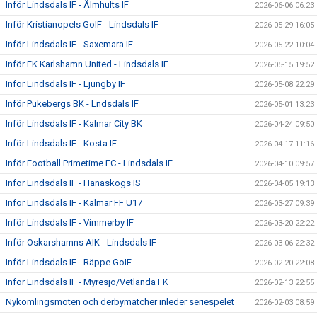
Inför Lindsdals IF - Älmhults IF
2026-06-06 06:23
Inför Kristianopels GoIF - Lindsdals IF
2026-05-29 16:05
Inför Lindsdals IF - Saxemara IF
2026-05-22 10:04
Inför FK Karlshamn United - Lindsdals IF
2026-05-15 19:52
Inför Lindsdals IF - Ljungby IF
2026-05-08 22:29
Inför Pukebergs BK - Lndsdals IF
2026-05-01 13:23
Inför Lindsdals IF - Kalmar City BK
2026-04-24 09:50
Inför Lindsdals IF - Kosta IF
2026-04-17 11:16
Inför Football Primetime FC - Lindsdals IF
2026-04-10 09:57
Inför Lindsdals IF - Hanaskogs IS
2026-04-05 19:13
Inför Lindsdals IF - Kalmar FF U17
2026-03-27 09:39
Inför Lindsdals IF - Vimmerby IF
2026-03-20 22:22
Inför Oskarshamns AIK - Lindsdals IF
2026-03-06 22:32
Inför Lindsdals IF - Räppe GoIF
2026-02-20 22:08
Inför Lindsdals IF - Myresjö/Vetlanda FK
2026-02-13 22:55
Nykomlingsmöten och derbymatcher inleder seriespelet
2026-02-03 08:59