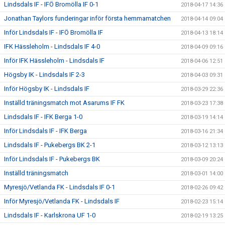
Lindsdals IF - IFÖ Bromölla IF 0-1
2018-04-17 14:36
Jonathan Taylors funderingar inför första hemmamatchen
2018-04-14 09:04
Inför Lindsdals IF - IFÖ Bromölla IF
2018-04-13 18:14
IFK Hässleholm - Lindsdals IF 4-0
2018-04-09 09:16
Inför IFK Hässleholm - Lindsdals IF
2018-04-06 12:51
Högsby IK - Lindsdals IF 2-3
2018-04-03 09:31
Inför Högsby IK - Lindsdals IF
2018-03-29 22:36
Inställd träningsmatch mot Asarums IF FK
2018-03-23 17:38
Lindsdals IF - IFK Berga 1-0
2018-03-19 14:14
Inför Lindsdals IF - IFK Berga
2018-03-16 21:34
Lindsdals IF - Pukebergs BK 2-1
2018-03-12 13:13
Inför Lindsdals IF - Pukebergs BK
2018-03-09 20:24
Inställd träningsmatch
2018-03-01 14:00
Myresjö/Vetlanda FK - Lindsdals IF 0-1
2018-02-26 09:42
Inför Myresjö/Vetlanda FK - Lindsdals IF
2018-02-23 15:14
Lindsdals IF - Karlskrona UF 1-0
2018-02-19 13:25