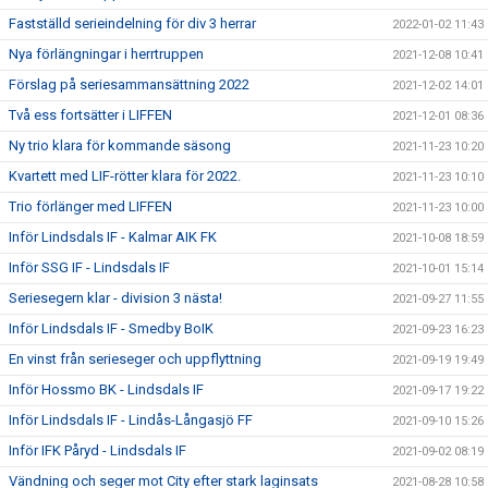
Fastställd serieindelning för div 3 herrar
2022-01-02 11:43
Nya förlängningar i herrtruppen
2021-12-08 10:41
Förslag på seriesammansättning 2022
2021-12-02 14:01
Två ess fortsätter i LIFFEN
2021-12-01 08:36
Ny trio klara för kommande säsong
2021-11-23 10:20
Kvartett med LIF-rötter klara för 2022.
2021-11-23 10:10
Trio förlänger med LIFFEN
2021-11-23 10:00
Inför Lindsdals IF - Kalmar AIK FK
2021-10-08 18:59
Inför SSG IF - Lindsdals IF
2021-10-01 15:14
Seriesegern klar - division 3 nästa!
2021-09-27 11:55
Inför Lindsdals IF - Smedby BoIK
2021-09-23 16:23
En vinst från serieseger och uppflyttning
2021-09-19 19:49
Inför Hossmo BK - Lindsdals IF
2021-09-17 19:22
Inför Lindsdals IF - Lindås-Långasjö FF
2021-09-10 15:26
Inför IFK Påryd - Lindsdals IF
2021-09-02 08:19
Vändning och seger mot City efter stark laginsats
2021-08-28 10:58