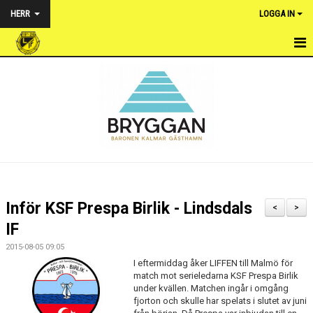
HERR
LOGGA IN
HEM
NYHETER
TRUPPEN
KALENDER
MATCHER
Inför KSF Prespa Birlik - Lindsdals
<
>
BILDGALLERI
IF
2015-08-05 09:05
DOKUMENT
I eftermiddag åker LIFFEN till Malmö för
match mot serieledarna KSF Prespa Birlik
KONTAKT
under kvällen. Matchen ingår i omgång
fjorton och skulle har spelats i slutet av juni