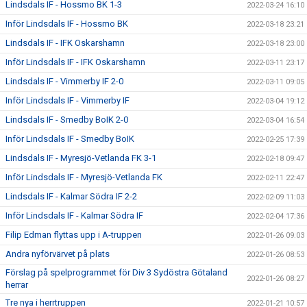
Lindsdals IF - Hossmo BK 1-3
2022-03-24 16:10
Inför Lindsdals IF - Hossmo BK
2022-03-18 23:21
Lindsdals IF - IFK Oskarshamn
2022-03-18 23:00
Inför Lindsdals IF - IFK Oskarshamn
2022-03-11 23:17
Lindsdals IF - Vimmerby IF 2-0
2022-03-11 09:05
Inför Lindsdals IF - Vimmerby IF
2022-03-04 19:12
Lindsdals IF - Smedby BoIK 2-0
2022-03-04 16:54
Inför Lindsdals IF - Smedby BoIK
2022-02-25 17:39
Lindsdals IF - Myresjö-Vetlanda FK 3-1
2022-02-18 09:47
Inför Lindsdals IF - Myresjö-Vetlanda FK
2022-02-11 22:47
Lindsdals IF - Kalmar Södra IF 2-2
2022-02-09 11:03
Inför Lindsdals IF - Kalmar Södra IF
2022-02-04 17:36
Filip Edman flyttas upp i A-truppen
2022-01-26 09:03
Andra nyförvärvet på plats
2022-01-26 08:53
Förslag på spelprogrammet för Div 3 Sydöstra Götaland
2022-01-26 08:27
herrar
Tre nya i herrtruppen
2022-01-21 10:57