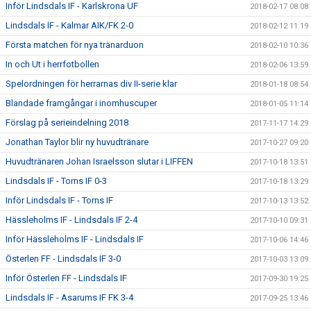
Inför Lindsdals IF - Karlskrona UF
2018-02-17 08:08
Lindsdals IF - Kalmar AIK/FK 2-0
2018-02-12 11:19
Första matchen för nya tränarduon
2018-02-10 10:36
In och Ut i herrfotbollen
2018-02-06 13:59
Spelordningen för herrarnas div II-serie klar
2018-01-18 08:54
Blandade framgångar i inomhuscuper
2018-01-05 11:14
Förslag på serieindelning 2018
2017-11-17 14:29
Jonathan Taylor blir ny huvudtränare
2017-10-27 09:20
Huvudtränaren Johan Israelsson slutar i LIFFEN
2017-10-18 13:51
Lindsdals IF - Torns IF 0-3
2017-10-18 13:29
Inför Lindsdals IF - Torns IF
2017-10-13 13:52
Hässleholms IF - Lindsdals IF 2-4
2017-10-10 09:31
Inför Hässleholms IF - Lindsdals IF
2017-10-06 14:46
Österlen FF - Lindsdals IF 3-0
2017-10-03 13:09
Inför Österlen FF - Lindsdals IF
2017-09-30 19:25
Lindsdals IF - Asarums IF FK 3-4
2017-09-25 13:46