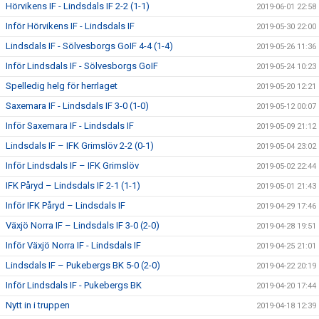
Hörvikens IF - Lindsdals IF 2-2 (1-1)
2019-06-01 22:58
Inför Hörvikens IF - Lindsdals IF
2019-05-30 22:00
Lindsdals IF - Sölvesborgs GoIF 4-4 (1-4)
2019-05-26 11:36
Inför Lindsdals IF - Sölvesborgs GoIF
2019-05-24 10:23
Spelledig helg för herrlaget
2019-05-20 12:21
Saxemara IF - Lindsdals IF 3-0 (1-0)
2019-05-12 00:07
Inför Saxemara IF - Lindsdals IF
2019-05-09 21:12
Lindsdals IF – IFK Grimslöv 2-2 (0-1)
2019-05-04 23:02
Inför Lindsdals IF – IFK Grimslöv
2019-05-02 22:44
IFK Påryd – Lindsdals IF 2-1 (1-1)
2019-05-01 21:43
Inför IFK Påryd – Lindsdals IF
2019-04-29 17:46
Växjö Norra IF – Lindsdals IF 3-0 (2-0)
2019-04-28 19:51
Inför Växjö Norra IF - Lindsdals IF
2019-04-25 21:01
Lindsdals IF – Pukebergs BK 5-0 (2-0)
2019-04-22 20:19
Inför Lindsdals IF - Pukebergs BK
2019-04-20 17:44
Nytt in i truppen
2019-04-18 12:39