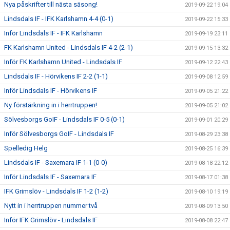
Nya påskrifter till nästa säsong!
2019-09-22 19:04
Lindsdals IF - IFK Karlshamn 4-4 (0-1)
2019-09-22 15:33
Inför Lindsdals IF - IFK Karlshamn
2019-09-19 23:11
FK Karlshamn United - Lindsdals IF 4-2 (2-1)
2019-09-15 13:32
Inför FK Karlshamn United - Lindsdals IF
2019-09-12 22:43
Lindsdals IF - Hörvikens IF 2-2 (1-1)
2019-09-08 12:59
Inför Lindsdals IF - Hörvikens IF
2019-09-05 21:22
Ny förstärkning in i herrtruppen!
2019-09-05 21:02
Sölvesborgs GoIF - Lindsdals IF 0-5 (0-1)
2019-09-01 20:29
Inför Sölvesborgs GoIF - Lindsdals IF
2019-08-29 23:38
Spelledig Helg
2019-08-25 16:39
Lindsdals IF - Saxemara IF 1-1 (0-0)
2019-08-18 22:12
Inför Lindsdals IF - Saxemara IF
2019-08-17 01:38
IFK Grimslöv - Lindsdals IF 1-2 (1-2)
2019-08-10 19:19
Nytt in i herrtruppen nummer två
2019-08-09 13:50
Inför IFK Grimslöv - Lindsdals IF
2019-08-08 22:47