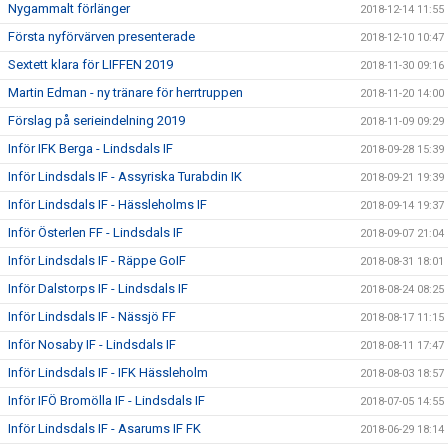
Nygammalt förlänger
2018-12-14 11:55
Första nyförvärven presenterade
2018-12-10 10:47
Sextett klara för LIFFEN 2019
2018-11-30 09:16
Martin Edman - ny tränare för herrtruppen
2018-11-20 14:00
Förslag på serieindelning 2019
2018-11-09 09:29
Inför IFK Berga - Lindsdals IF
2018-09-28 15:39
Inför Lindsdals IF - Assyriska Turabdin IK
2018-09-21 19:39
Inför Lindsdals IF - Hässleholms IF
2018-09-14 19:37
Inför Österlen FF - Lindsdals IF
2018-09-07 21:04
Inför Lindsdals IF - Räppe GoIF
2018-08-31 18:01
Inför Dalstorps IF - Lindsdals IF
2018-08-24 08:25
Inför Lindsdals IF - Nässjö FF
2018-08-17 11:15
Inför Nosaby IF - Lindsdals IF
2018-08-11 17:47
Inför Lindsdals IF - IFK Hässleholm
2018-08-03 18:57
Inför IFÖ Bromölla IF - Lindsdals IF
2018-07-05 14:55
Inför Lindsdals IF - Asarums IF FK
2018-06-29 18:14