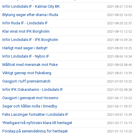
Inför Lindsdals IF - Kalmar City BK
2021-08-27 13:45
Blytung seger efter drama i Ruda
2021-08-22 16:02
Inför Ruda IF - Lindsdals IF
2021-08-20 22:37
Klar vinst mot IFK Borgholm
2021-08-15 12:52
Inför Lindsdals IF - IFK Borgholm
2021-08-14 09:24
Härligt med seger i derbyt!
2021-08-09 10:25
Inför Lindsdals IF - Nybro IF
2021-08-06 14:34
Mållöst med mersmak mot Puke
2021-08-03 08:46
Viktigt genrep mot Pukeberg
2021-08-01 13:39
Oavgjort i tuff premiärmatch
2021-07-03 10:25
Inför IFK Oskarshamn - Lindsdals IF
2021-07-02 08:28
Oavgjort i genrepet mot Hossmo
2021-06-17 23:52
Seger och hållen nolla i Smedby
2021-06-11 09:37
Felix Lanzinger fortsätter i Lindsdals IF
2021-03-01 15:39
Ytterligare två nyförvärv klara till herrlaget
2021-02-17 16:19
Förslag på serieindelning för herrlaget
2021-01-15 14:25