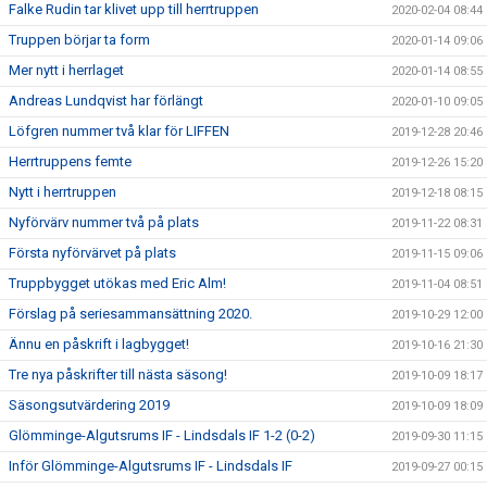
Falke Rudin tar klivet upp till herrtruppen
2020-02-04 08:44
Truppen börjar ta form
2020-01-14 09:06
Mer nytt i herrlaget
2020-01-14 08:55
Andreas Lundqvist har förlängt
2020-01-10 09:05
Löfgren nummer två klar för LIFFEN
2019-12-28 20:46
Herrtruppens femte
2019-12-26 15:20
Nytt i herrtruppen
2019-12-18 08:15
Nyförvärv nummer två på plats
2019-11-22 08:31
Första nyförvärvet på plats
2019-11-15 09:06
Truppbygget utökas med Eric Alm!
2019-11-04 08:51
Förslag på seriesammansättning 2020.
2019-10-29 12:00
Ännu en påskrift i lagbygget!
2019-10-16 21:30
Tre nya påskrifter till nästa säsong!
2019-10-09 18:17
Säsongsutvärdering 2019
2019-10-09 18:09
Glömminge-Algutsrums IF - Lindsdals IF 1-2 (0-2)
2019-09-30 11:15
Inför Glömminge-Algutsrums IF - Lindsdals IF
2019-09-27 00:15