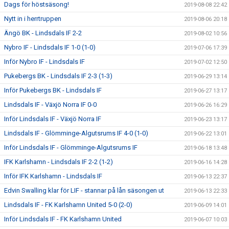
Dags för höstsäsong!
2019-08-08 22:42
Nytt in i herrtruppen
2019-08-06 20:18
Ängö BK - Lindsdals IF 2-2
2019-08-02 10:56
Nybro IF - Lindsdals IF 1-0 (1-0)
2019-07-06 17:39
Inför Nybro IF - Lindsdals IF
2019-07-02 12:50
Pukebergs BK - Lindsdals IF 2-3 (1-3)
2019-06-29 13:14
Inför Pukebergs BK - Lindsdals IF
2019-06-27 13:17
Lindsdals IF - Växjö Norra IF 0-0
2019-06-26 16:29
Inför Lindsdals IF - Växjö Norra IF
2019-06-23 13:17
Lindsdals IF - Glömminge-Algutsrums IF 4-0 (1-0)
2019-06-22 13:01
Inför Lindsdals IF - Glömminge-Algutsrums IF
2019-06-18 13:48
IFK Karlshamn - Lindsdals IF 2-2 (1-2)
2019-06-16 14:28
Inför IFK Karlshamn - Lindsdals IF
2019-06-13 22:37
Edvin Swalling klar för LIF - stannar på lån säsongen ut
2019-06-13 22:33
Lindsdals IF - FK Karlshamn United 5-0 (2-0)
2019-06-09 14:01
Inför Lindsdals IF - FK Karlshamn United
2019-06-07 10:03