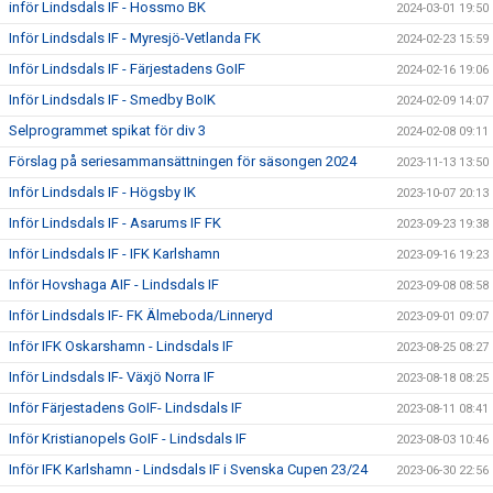
inför Lindsdals IF - Hossmo BK
2024-03-01 19:50
Inför Lindsdals IF - Myresjö-Vetlanda FK
2024-02-23 15:59
Inför Lindsdals IF - Färjestadens GoIF
2024-02-16 19:06
Inför Lindsdals IF - Smedby BoIK
2024-02-09 14:07
Selprogrammet spikat för div 3
2024-02-08 09:11
Förslag på seriesammansättningen för säsongen 2024
2023-11-13 13:50
Inför Lindsdals IF - Högsby IK
2023-10-07 20:13
Inför Lindsdals IF - Asarums IF FK
2023-09-23 19:38
Inför Lindsdals IF - IFK Karlshamn
2023-09-16 19:23
Inför Hovshaga AIF - Lindsdals IF
2023-09-08 08:58
Inför Lindsdals IF- FK Älmeboda/Linneryd
2023-09-01 09:07
Inför IFK Oskarshamn - Lindsdals IF
2023-08-25 08:27
Inför Lindsdals IF- Växjö Norra IF
2023-08-18 08:25
Inför Färjestadens GoIF- Lindsdals IF
2023-08-11 08:41
Inför Kristianopels GoIF - Lindsdals IF
2023-08-03 10:46
Inför IFK Karlshamn - Lindsdals IF i Svenska Cupen 23/24
2023-06-30 22:56