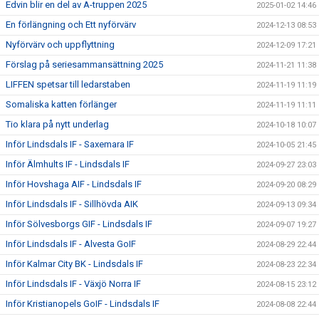
Edvin blir en del av A-truppen 2025
2025-01-02 14:46
En förlängning och Ett nyförvärv
2024-12-13 08:53
Nyförvärv och uppflyttning
2024-12-09 17:21
Förslag på seriesammansättning 2025
2024-11-21 11:38
LIFFEN spetsar till ledarstaben
2024-11-19 11:19
Somaliska katten förlänger
2024-11-19 11:11
Tio klara på nytt underlag
2024-10-18 10:07
Inför Lindsdals IF - Saxemara IF
2024-10-05 21:45
Inför Älmhults IF - Lindsdals IF
2024-09-27 23:03
Inför Hovshaga AIF - Lindsdals IF
2024-09-20 08:29
Inför Lindsdals IF - Sillhövda AIK
2024-09-13 09:34
Inför Sölvesborgs GIF - Lindsdals IF
2024-09-07 19:27
Inför Lindsdals IF - Alvesta GoIF
2024-08-29 22:44
Inför Kalmar City BK - Lindsdals IF
2024-08-23 22:34
Inför Lindsdals IF - Växjö Norra IF
2024-08-15 23:12
Inför Kristianopels GoIF - Lindsdals IF
2024-08-08 22:44