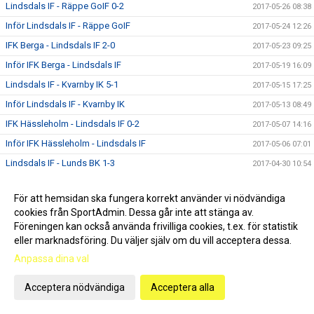
Lindsdals IF - Räppe GoIF 0-2
2017-05-26 08:38
Inför Lindsdals IF - Räppe GoIF
2017-05-24 12:26
IFK Berga - Lindsdals IF 2-0
2017-05-23 09:25
Inför IFK Berga - Lindsdals IF
2017-05-19 16:09
Lindsdals IF - Kvarnby IK 5-1
2017-05-15 17:25
Inför Lindsdals IF - Kvarnby IK
2017-05-13 08:49
IFK Hässleholm - Lindsdals IF 0-2
2017-05-07 14:16
Inför IFK Hässleholm - Lindsdals IF
2017-05-06 07:01
Lindsdals IF - Lunds BK 1-3
2017-04-30 10:54
Inför Lindsdals IF - Lunds BK
2017-04-28 19:38
För att hemsidan ska fungera korrekt använder vi nödvändiga
IFK Malmö FK - Lindsdals IF 1-2
2017-04-22 16:51
cookies från SportAdmin. Dessa går inte att stänga av.
Inför IFK Malmö FK - Lindsdals IF
2017-04-21 21:39
Föreningen kan också använda frivilliga cookies, t.ex. för statistik
eller marknadsföring. Du väljer själv om du vill acceptera dessa.
Lindsdals IF - Nybro IF 2-0
2017-04-15 12:55
Anpassa dina val
Inför Lindsdals IF - Nybro IF
2017-04-13 09:25
Nytt och gammalt i 2017-års spelartrupp
2017-04-12 17:30
Acceptera nödvändiga
Acceptera alla
Lindsdals IF - Vimmerby IF 1-1
2017-04-09 22:20