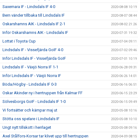
Saxemara IF - Lindsdals IF 4-0
2020-08-08 10:19
Bern vänder tillbaka till Lindsdals IF
2020-08-07 08:44
Oskarshamns AIK - Lindsdals IF 2-1
2020-08-02 21:26
Inför Oskarshamns AIK - Lindsdals IF
2020-07-31 19:32
Lottat i Toyota Cup
2020-07-04 09:11
Lindsdals IF - Vissefjärda GoIF 4-0
2020-07-02 09:46
Inför Lindsdals IF - Vissefjärda GoIF
2020-07-01 10:19
Lindsdals IF - Växjö Norra IF 1-1
2020-06-28 09:31
Inför Lindsdals IF - Växjö Norra IF
2020-06-26 14:01
Böda/Högby - Lindsdals IF 0-3
2020-06-16 06:51
Oskar Akinder ny i herrtruppen från Kalmar FF
2020-06-15 23:29
Sölvesborgs GoIF - Lindsdals IF 1-0
2020-06-15 09:49
Vi fortsätter och kämpar maj ut
2020-05-08 10:16
Stötta oss spelare i Lindsdals IF
2020-05-08 10:10
Ungt nytt tillskott i herrlaget
2020-05-08 09:16
Axel Stålfors-Korsar tar klivet upp till herrtruppen
2020-04-09 08:15