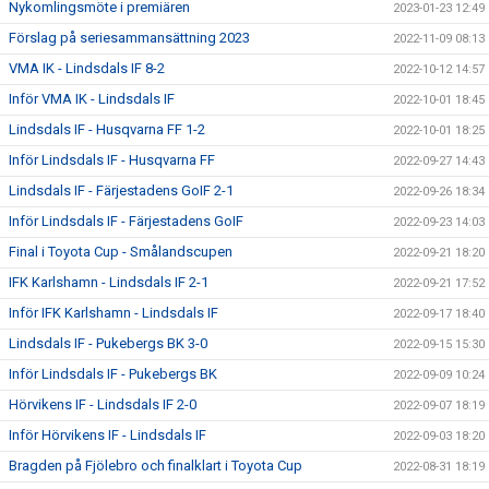
Nykomlingsmöte i premiären
2023-01-23 12:49
Förslag på seriesammansättning 2023
2022-11-09 08:13
VMA IK - Lindsdals IF 8-2
2022-10-12 14:57
Inför VMA IK - Lindsdals IF
2022-10-01 18:45
Lindsdals IF - Husqvarna FF 1-2
2022-10-01 18:25
Inför Lindsdals IF - Husqvarna FF
2022-09-27 14:43
Lindsdals IF - Färjestadens GoIF 2-1
2022-09-26 18:34
Inför Lindsdals IF - Färjestadens GoIF
2022-09-23 14:03
Final i Toyota Cup - Smålandscupen
2022-09-21 18:20
IFK Karlshamn - Lindsdals IF 2-1
2022-09-21 17:52
Inför IFK Karlshamn - Lindsdals IF
2022-09-17 18:40
Lindsdals IF - Pukebergs BK 3-0
2022-09-15 15:30
Inför Lindsdals IF - Pukebergs BK
2022-09-09 10:24
Hörvikens IF - Lindsdals IF 2-0
2022-09-07 18:19
Inför Hörvikens IF - Lindsdals IF
2022-09-03 18:20
Bragden på Fjölebro och finalklart i Toyota Cup
2022-08-31 18:19