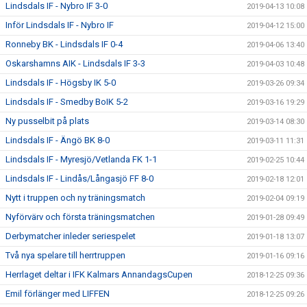
Lindsdals IF - Nybro IF 3-0
2019-04-13 10:08
Inför Lindsdals IF - Nybro IF
2019-04-12 15:00
Ronneby BK - Lindsdals IF 0-4
2019-04-06 13:40
Oskarshamns AIK - Lindsdals IF 3-3
2019-04-03 10:48
Lindsdals IF - Högsby IK 5-0
2019-03-26 09:34
Lindsdals IF - Smedby BoIK 5-2
2019-03-16 19:29
Ny pusselbit på plats
2019-03-14 08:30
Lindsdals IF - Ängö BK 8-0
2019-03-11 11:31
Lindsdals IF - Myresjö/Vetlanda FK 1-1
2019-02-25 10:44
Lindsdals IF - Lindås/Långasjö FF 8-0
2019-02-18 12:01
Nytt i truppen och ny träningsmatch
2019-02-04 09:19
Nyförvärv och första träningsmatchen
2019-01-28 09:49
Derbymatcher inleder seriespelet
2019-01-18 13:07
Två nya spelare till herrtruppen
2019-01-16 09:16
Herrlaget deltar i IFK Kalmars AnnandagsCupen
2018-12-25 09:36
Emil förlänger med LIFFEN
2018-12-25 09:26