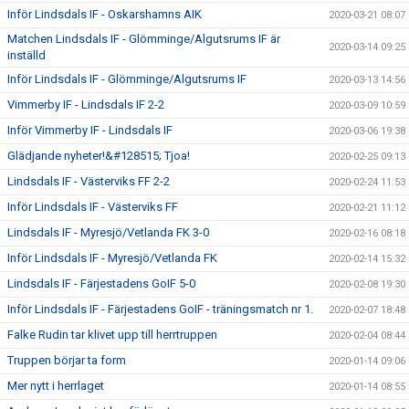
Inför Lindsdals IF - Oskarshamns AIK
2020-03-21 08:07
Matchen Lindsdals IF - Glömminge/Algutsrums IF är
2020-03-14 09:25
inställd
Inför Lindsdals IF - Glömminge/Algutsrums IF
2020-03-13 14:56
Vimmerby IF - Lindsdals IF 2-2
2020-03-09 10:59
Inför Vimmerby IF - Lindsdals IF
2020-03-06 19:38
Glädjande nyheter!&#128515; Tjoa!
2020-02-25 09:13
Lindsdals IF - Västerviks FF 2-2
2020-02-24 11:53
Inför Lindsdals IF - Västerviks FF
2020-02-21 11:12
Lindsdals IF - Myresjö/Vetlanda FK 3-0
2020-02-16 08:18
Inför Lindsdals IF - Myresjö/Vetlanda FK
2020-02-14 15:32
Lindsdals IF - Färjestadens GoIF 5-0
2020-02-08 19:30
Inför Lindsdals IF - Färjestadens GoIF - träningsmatch nr 1.
2020-02-07 18:48
Falke Rudin tar klivet upp till herrtruppen
2020-02-04 08:44
Truppen börjar ta form
2020-01-14 09:06
Mer nytt i herrlaget
2020-01-14 08:55