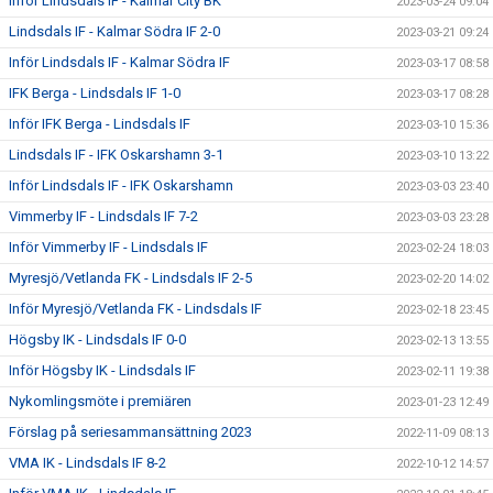
Inför Lindsdals IF - Kalmar City BK
2023-03-24 09:04
Lindsdals IF - Kalmar Södra IF 2-0
2023-03-21 09:24
Inför Lindsdals IF - Kalmar Södra IF
2023-03-17 08:58
IFK Berga - Lindsdals IF 1-0
2023-03-17 08:28
Inför IFK Berga - Lindsdals IF
2023-03-10 15:36
Lindsdals IF - IFK Oskarshamn 3-1
2023-03-10 13:22
Inför Lindsdals IF - IFK Oskarshamn
2023-03-03 23:40
Vimmerby IF - Lindsdals IF 7-2
2023-03-03 23:28
Inför Vimmerby IF - Lindsdals IF
2023-02-24 18:03
Myresjö/Vetlanda FK - Lindsdals IF 2-5
2023-02-20 14:02
Inför Myresjö/Vetlanda FK - Lindsdals IF
2023-02-18 23:45
Högsby IK - Lindsdals IF 0-0
2023-02-13 13:55
Inför Högsby IK - Lindsdals IF
2023-02-11 19:38
Nykomlingsmöte i premiären
2023-01-23 12:49
Förslag på seriesammansättning 2023
2022-11-09 08:13
VMA IK - Lindsdals IF 8-2
2022-10-12 14:57