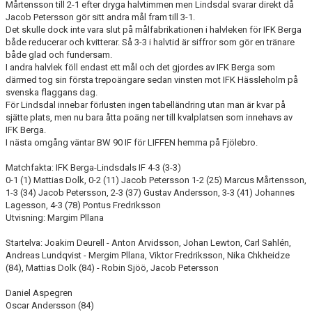
Mårtensson till 2-1 efter dryga halvtimmen men Lindsdal svarar direkt då
Jacob Petersson gör sitt andra mål fram till 3-1.
Det skulle dock inte vara slut på målfabrikationen i halvleken för IFK Berga
både reducerar och kvitterar. Så 3-3 i halvtid är siffror som gör en tränare
både glad och fundersam.
I andra halvlek föll endast ett mål och det gjordes av IFK Berga som
därmed tog sin första trepoängare sedan vinsten mot IFK Hässleholm på
svenska flaggans dag.
För Lindsdal innebar förlusten ingen tabelländring utan man är kvar på
sjätte plats, men nu bara åtta poäng ner till kvalplatsen som innehavs av
IFK Berga.
I nästa omgång väntar BW 90 IF för LIFFEN hemma på Fjölebro.
Matchfakta: IFK Berga-Lindsdals IF 4-3 (3-3)
0-1 (1) Mattias Dolk, 0-2 (11) Jacob Petersson 1-2 (25) Marcus Mårtensson,
1-3 (34) Jacob Petersson, 2-3 (37) Gustav Andersson, 3-3 (41) Johannes
Lagesson, 4-3 (78) Pontus Fredriksson
Utvisning: Margim Pllana
Startelva: Joakim Deurell - Anton Arvidsson, Johan Lewton, Carl Sahlén,
Andreas Lundqvist - Mergim Pllana, Viktor Fredriksson, Nika Chkheidze
(84), Mattias Dolk (84) - Robin Sjöö, Jacob Petersson
Daniel Aspegren
Oscar Andersson (84)