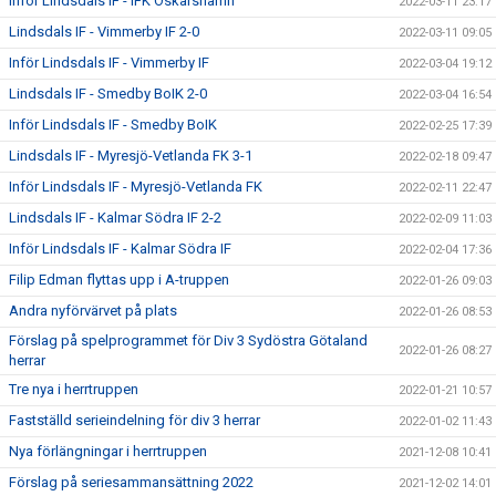
Inför Lindsdals IF - IFK Oskarshamn
2022-03-11 23:17
Lindsdals IF - Vimmerby IF 2-0
2022-03-11 09:05
Inför Lindsdals IF - Vimmerby IF
2022-03-04 19:12
Lindsdals IF - Smedby BoIK 2-0
2022-03-04 16:54
Inför Lindsdals IF - Smedby BoIK
2022-02-25 17:39
Lindsdals IF - Myresjö-Vetlanda FK 3-1
2022-02-18 09:47
Inför Lindsdals IF - Myresjö-Vetlanda FK
2022-02-11 22:47
Lindsdals IF - Kalmar Södra IF 2-2
2022-02-09 11:03
Inför Lindsdals IF - Kalmar Södra IF
2022-02-04 17:36
Filip Edman flyttas upp i A-truppen
2022-01-26 09:03
Andra nyförvärvet på plats
2022-01-26 08:53
Förslag på spelprogrammet för Div 3 Sydöstra Götaland
2022-01-26 08:27
herrar
Tre nya i herrtruppen
2022-01-21 10:57
Fastställd serieindelning för div 3 herrar
2022-01-02 11:43
Nya förlängningar i herrtruppen
2021-12-08 10:41
Förslag på seriesammansättning 2022
2021-12-02 14:01