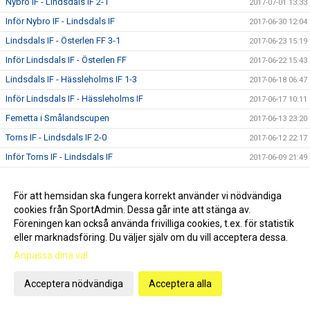
Nybro IF - Lindsdals IF 2-1
2017-07-01 13:33
Inför Nybro IF - Lindsdals IF
2017-06-30 12:04
Lindsdals IF - Österlen FF 3-1
2017-06-23 15:19
Inför Lindsdals IF - Österlen FF
2017-06-22 15:43
Lindsdals IF - Hässleholms IF 1-3
2017-06-18 06:47
Inför Lindsdals IF - Hässleholms IF
2017-06-17 10:11
Femetta i Smålandscupen
2017-06-13 23:20
Torns IF - Lindsdals IF 2-0
2017-06-12 22:17
Inför Torns IF - Lindsdals IF
2017-06-09 21:49
Lindsdals IF - KSF Prespa Birlik 1-3
2017-06-07 10:29
Inför Lindsdals IF - KSF Prespa Birlik
För att hemsidan ska fungera korrekt använder vi nödvändiga
2017-06-02 18:43
cookies från SportAdmin. Dessa går inte att stänga av.
Asarums IF FK - Lindsdals IF 0-1
2017-05-31 14:47
Föreningen kan också använda frivilliga cookies, t.ex. för statistik
Inför Asarums IF FK - Lindsdals IF
2017-05-29 12:14
eller marknadsföring. Du väljer själv om du vill acceptera dessa.
Lindsdals IF - Räppe GoIF 0-2
Anpassa dina val
2017-05-26 08:38
Inför Lindsdals IF - Räppe GoIF
2017-05-24 12:26
Acceptera nödvändiga
Acceptera alla
IFK Berga - Lindsdals IF 2-0
2017-05-23 09:25