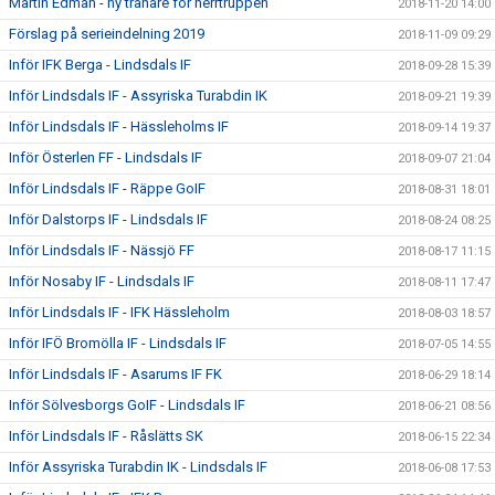
Martin Edman - ny tränare för herrtruppen
2018-11-20 14:00
Förslag på serieindelning 2019
2018-11-09 09:29
Inför IFK Berga - Lindsdals IF
2018-09-28 15:39
Inför Lindsdals IF - Assyriska Turabdin IK
2018-09-21 19:39
Inför Lindsdals IF - Hässleholms IF
2018-09-14 19:37
Inför Österlen FF - Lindsdals IF
2018-09-07 21:04
Inför Lindsdals IF - Räppe GoIF
2018-08-31 18:01
Inför Dalstorps IF - Lindsdals IF
2018-08-24 08:25
Inför Lindsdals IF - Nässjö FF
2018-08-17 11:15
Inför Nosaby IF - Lindsdals IF
2018-08-11 17:47
Inför Lindsdals IF - IFK Hässleholm
2018-08-03 18:57
Inför IFÖ Bromölla IF - Lindsdals IF
2018-07-05 14:55
Inför Lindsdals IF - Asarums IF FK
2018-06-29 18:14
Inför Sölvesborgs GoIF - Lindsdals IF
2018-06-21 08:56
Inför Lindsdals IF - Råslätts SK
2018-06-15 22:34
Inför Assyriska Turabdin IK - Lindsdals IF
2018-06-08 17:53