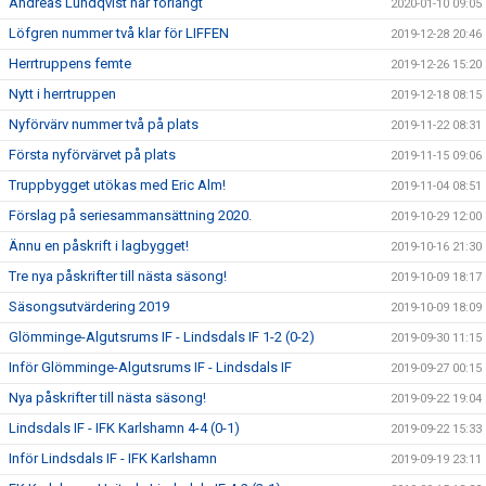
Andreas Lundqvist har förlängt
2020-01-10 09:05
Löfgren nummer två klar för LIFFEN
2019-12-28 20:46
Herrtruppens femte
2019-12-26 15:20
Nytt i herrtruppen
2019-12-18 08:15
Nyförvärv nummer två på plats
2019-11-22 08:31
Första nyförvärvet på plats
2019-11-15 09:06
Truppbygget utökas med Eric Alm!
2019-11-04 08:51
Förslag på seriesammansättning 2020.
2019-10-29 12:00
Ännu en påskrift i lagbygget!
2019-10-16 21:30
Tre nya påskrifter till nästa säsong!
2019-10-09 18:17
Säsongsutvärdering 2019
2019-10-09 18:09
Glömminge-Algutsrums IF - Lindsdals IF 1-2 (0-2)
2019-09-30 11:15
Inför Glömminge-Algutsrums IF - Lindsdals IF
2019-09-27 00:15
Nya påskrifter till nästa säsong!
2019-09-22 19:04
Lindsdals IF - IFK Karlshamn 4-4 (0-1)
2019-09-22 15:33
Inför Lindsdals IF - IFK Karlshamn
2019-09-19 23:11