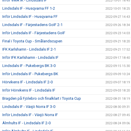
Inför VMA IK - Lindsdals IF
2022-10-01 18:45
Lindsdals IF - Husqvarna FF 1-2
2022-10-01 18:25
Inför Lindsdals IF - Husqvarna FF
2022-09-27 14:43
Lindsdals IF - Färjestadens GoIF 2-1
2022-09-26 18:34
Inför Lindsdals IF - Färjestadens GoIF
2022-09-23 14:03
Final i Toyota Cup - Smålandscupen
2022-09-21 18:20
IFK Karlshamn - Lindsdals IF 2-1
2022-09-21 17:52
Inför IFK Karlshamn - Lindsdals IF
2022-09-17 18:40
Lindsdals IF - Pukebergs BK 3-0
2022-09-15 15:30
Inför Lindsdals IF - Pukebergs BK
2022-09-09 10:24
Hörvikens IF - Lindsdals IF 2-0
2022-09-07 18:19
Inför Hörvikens IF - Lindsdals IF
2022-09-03 18:20
Bragden på Fjölebro och finalklart i Toyota Cup
2022-08-31 18:19
Lindsdals IF - Växjö Norra IF 3-0
2022-08-30 09:31
Inför Lindsdals IF - Växjö Norra IF
2022-08-27 09:45
Älmhults IF - Lindsdals IF 2-0
2022-08-24 09:06