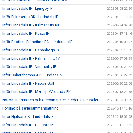
Inför FK Karlshamn United - Lindsdals IF
2026-05-15 19:52
Inför Lindsdals IF - Ljungby IF
2026-05-08 22:29
Inför Pukebergs BK - Lndsdals IF
2026-05-01 13:23
Inför Lindsdals IF - Kalmar City BK
2026-04-24 09:50
Inför Lindsdals IF - Kosta IF
2026-04-17 11:16
Inför Football Primetime FC - Lindsdals IF
2026-04-10 09:57
Inför Lindsdals IF - Hanaskogs IS
2026-04-05 19:13
Inför Lindsdals IF - Kalmar FF U17
2026-03-27 09:39
Inför Lindsdals IF - Vimmerby IF
2026-03-20 22:22
Inför Oskarshamns AIK - Lindsdals IF
2026-03-06 22:32
Inför Lindsdals IF - Räppe GoIF
2026-02-20 22:08
Inför Lindsdals IF - Myresjö/Vetlanda FK
2026-02-13 22:55
Nykomlingsmöten och derbymatcher inleder seriespelet
2026-02-03 08:59
Förslag på seriesammansättning
2025-12-17 16:46
Inför Hjulsbro IK - Lindsdals IF
2025-10-18 07:08
Inför Lindsdals IF - Hjulsbro IK
2025-10-11 10:22