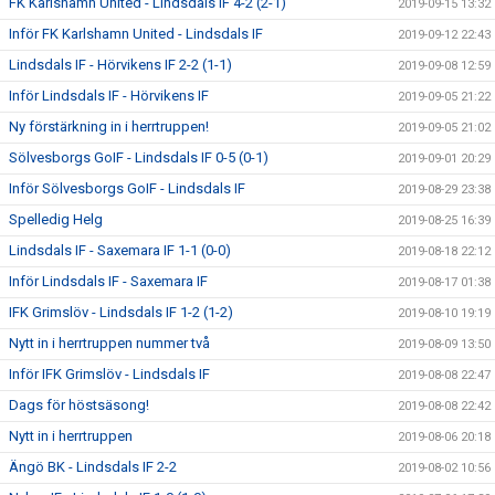
FK Karlshamn United - Lindsdals IF 4-2 (2-1)
2019-09-15 13:32
Inför FK Karlshamn United - Lindsdals IF
2019-09-12 22:43
Lindsdals IF - Hörvikens IF 2-2 (1-1)
2019-09-08 12:59
Inför Lindsdals IF - Hörvikens IF
2019-09-05 21:22
Ny förstärkning in i herrtruppen!
2019-09-05 21:02
Sölvesborgs GoIF - Lindsdals IF 0-5 (0-1)
2019-09-01 20:29
Inför Sölvesborgs GoIF - Lindsdals IF
2019-08-29 23:38
Spelledig Helg
2019-08-25 16:39
Lindsdals IF - Saxemara IF 1-1 (0-0)
2019-08-18 22:12
Inför Lindsdals IF - Saxemara IF
2019-08-17 01:38
IFK Grimslöv - Lindsdals IF 1-2 (1-2)
2019-08-10 19:19
Nytt in i herrtruppen nummer två
2019-08-09 13:50
Inför IFK Grimslöv - Lindsdals IF
2019-08-08 22:47
Dags för höstsäsong!
2019-08-08 22:42
Nytt in i herrtruppen
2019-08-06 20:18
Ängö BK - Lindsdals IF 2-2
2019-08-02 10:56