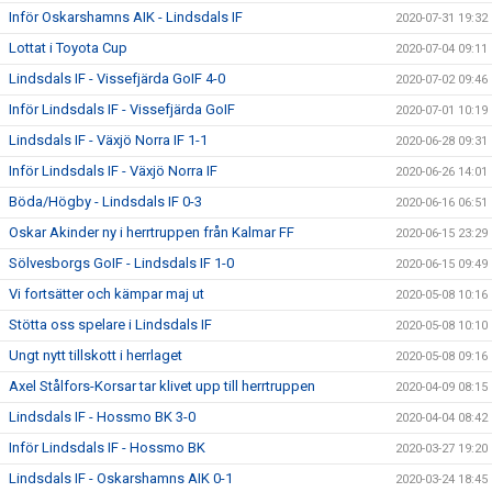
Inför Oskarshamns AIK - Lindsdals IF
2020-07-31 19:32
Lottat i Toyota Cup
2020-07-04 09:11
Lindsdals IF - Vissefjärda GoIF 4-0
2020-07-02 09:46
Inför Lindsdals IF - Vissefjärda GoIF
2020-07-01 10:19
Lindsdals IF - Växjö Norra IF 1-1
2020-06-28 09:31
Inför Lindsdals IF - Växjö Norra IF
2020-06-26 14:01
Böda/Högby - Lindsdals IF 0-3
2020-06-16 06:51
Oskar Akinder ny i herrtruppen från Kalmar FF
2020-06-15 23:29
Sölvesborgs GoIF - Lindsdals IF 1-0
2020-06-15 09:49
Vi fortsätter och kämpar maj ut
2020-05-08 10:16
Stötta oss spelare i Lindsdals IF
2020-05-08 10:10
Ungt nytt tillskott i herrlaget
2020-05-08 09:16
Axel Stålfors-Korsar tar klivet upp till herrtruppen
2020-04-09 08:15
Lindsdals IF - Hossmo BK 3-0
2020-04-04 08:42
Inför Lindsdals IF - Hossmo BK
2020-03-27 19:20
Lindsdals IF - Oskarshamns AIK 0-1
2020-03-24 18:45