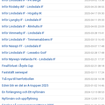
Inför Lindsdals IF - IFK Berga
2025-05-02 13:36
Inför Rödeby AIF - Lindsdals IF
2025-04-25 08:55
Inför Lindsdals IF - Högsby IK
2025-04-17 09:30
Inför Ljungby IF - Lindsdals IF
2025-04-11 09:33
Inför Lindsdals IF - Älmhults IF
2025-04-05 23:09
Inför Vimmerby IF - Lindsdals IF
2025-03-28 19:41
Inför Lindsdals IF - Timmernabbens IF
2025-03-13 16:43
Inför Nässjö FF - Lindsdals IF
2025-03-07 17:48
Inför Lindsdals IF - Lessebo GoiF
2025-02-28 17:48
Inför Myresjö-Vetlanda FK - Lindsdals IF
2025-02-21 17:37
Finalförlust i Åryds Cup
2025-02-21 08:18
Fastställt seriespel
2025-02-11 17:24
Två nya till herrfotbollen
2025-02-04 14:38
Edvin blir en del av A-truppen 2025
2025-01-02 14:46
En förlängning och Ett nyförvärv
2024-12-13 08:53
Nyförvärv och uppflyttning
2024-12-09 17:21