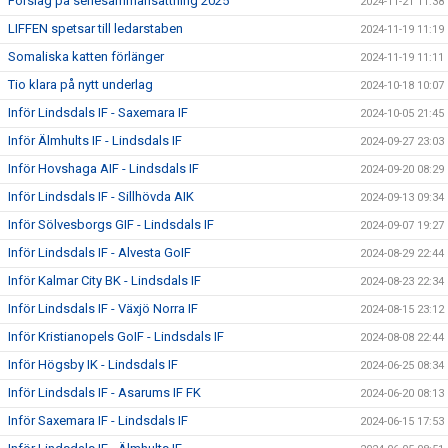
Förslag på seriesammansättning 2025
2024-11-21 11:38
LIFFEN spetsar till ledarstaben
2024-11-19 11:19
Somaliska katten förlänger
2024-11-19 11:11
Tio klara på nytt underlag
2024-10-18 10:07
Inför Lindsdals IF - Saxemara IF
2024-10-05 21:45
Inför Älmhults IF - Lindsdals IF
2024-09-27 23:03
Inför Hovshaga AIF - Lindsdals IF
2024-09-20 08:29
Inför Lindsdals IF - Sillhövda AIK
2024-09-13 09:34
Inför Sölvesborgs GIF - Lindsdals IF
2024-09-07 19:27
Inför Lindsdals IF - Alvesta GoIF
2024-08-29 22:44
Inför Kalmar City BK - Lindsdals IF
2024-08-23 22:34
Inför Lindsdals IF - Växjö Norra IF
2024-08-15 23:12
Inför Kristianopels GoIF - Lindsdals IF
2024-08-08 22:44
Inför Högsby IK - Lindsdals IF
2024-06-25 08:34
Inför Lindsdals IF - Asarums IF FK
2024-06-20 08:13
Inför Saxemara IF - Lindsdals IF
2024-06-15 17:53