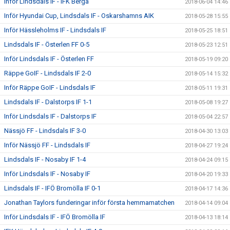
Inför Lindsdals IF - IFK Berga
2018-06-04 14:46
Inför Hyundai Cup, Lindsdals IF - Oskarshamns AIK
2018-05-28 15:55
Inför Hässleholms IF - Lindsdals IF
2018-05-25 18:51
Lindsdals IF - Österlen FF 0-5
2018-05-23 12:51
Inför Lindsdals IF - Österlen FF
2018-05-19 09:20
Räppe GoIF - Lindsdals IF 2-0
2018-05-14 15:32
Inför Räppe GoIF - Lindsdals IF
2018-05-11 19:31
Lindsdals IF - Dalstorps IF 1-1
2018-05-08 19:27
Inför Lindsdals IF - Dalstorps IF
2018-05-04 22:57
Nässjö FF - Lindsdals IF 3-0
2018-04-30 13:03
Inför Nässjö FF - Lindsdals IF
2018-04-27 19:24
Lindsdals IF - Nosaby IF 1-4
2018-04-24 09:15
Inför Lindsdals IF - Nosaby IF
2018-04-20 19:33
Lindsdals IF - IFÖ Bromölla IF 0-1
2018-04-17 14:36
Jonathan Taylors funderingar inför första hemmamatchen
2018-04-14 09:04
Inför Lindsdals IF - IFÖ Bromölla IF
2018-04-13 18:14