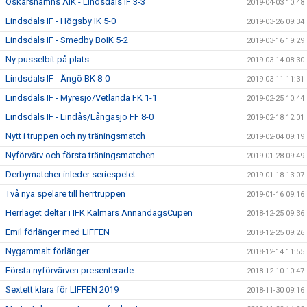
Oskarshamns AIK - Lindsdals IF 3-3
2019-04-03 10:48
Lindsdals IF - Högsby IK 5-0
2019-03-26 09:34
Lindsdals IF - Smedby BoIK 5-2
2019-03-16 19:29
Ny pusselbit på plats
2019-03-14 08:30
Lindsdals IF - Ängö BK 8-0
2019-03-11 11:31
Lindsdals IF - Myresjö/Vetlanda FK 1-1
2019-02-25 10:44
Lindsdals IF - Lindås/Långasjö FF 8-0
2019-02-18 12:01
Nytt i truppen och ny träningsmatch
2019-02-04 09:19
Nyförvärv och första träningsmatchen
2019-01-28 09:49
Derbymatcher inleder seriespelet
2019-01-18 13:07
Två nya spelare till herrtruppen
2019-01-16 09:16
Herrlaget deltar i IFK Kalmars AnnandagsCupen
2018-12-25 09:36
Emil förlänger med LIFFEN
2018-12-25 09:26
Nygammalt förlänger
2018-12-14 11:55
Första nyförvärven presenterade
2018-12-10 10:47
Sextett klara för LIFFEN 2019
2018-11-30 09:16