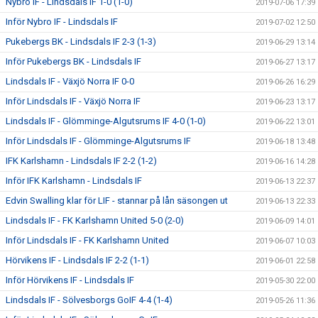
Nybro IF - Lindsdals IF 1-0 (1-0)
2019-07-06 17:39
Inför Nybro IF - Lindsdals IF
2019-07-02 12:50
Pukebergs BK - Lindsdals IF 2-3 (1-3)
2019-06-29 13:14
Inför Pukebergs BK - Lindsdals IF
2019-06-27 13:17
Lindsdals IF - Växjö Norra IF 0-0
2019-06-26 16:29
Inför Lindsdals IF - Växjö Norra IF
2019-06-23 13:17
Lindsdals IF - Glömminge-Algutsrums IF 4-0 (1-0)
2019-06-22 13:01
Inför Lindsdals IF - Glömminge-Algutsrums IF
2019-06-18 13:48
IFK Karlshamn - Lindsdals IF 2-2 (1-2)
2019-06-16 14:28
Inför IFK Karlshamn - Lindsdals IF
2019-06-13 22:37
Edvin Swalling klar för LIF - stannar på lån säsongen ut
2019-06-13 22:33
Lindsdals IF - FK Karlshamn United 5-0 (2-0)
2019-06-09 14:01
Inför Lindsdals IF - FK Karlshamn United
2019-06-07 10:03
Hörvikens IF - Lindsdals IF 2-2 (1-1)
2019-06-01 22:58
Inför Hörvikens IF - Lindsdals IF
2019-05-30 22:00
Lindsdals IF - Sölvesborgs GoIF 4-4 (1-4)
2019-05-26 11:36