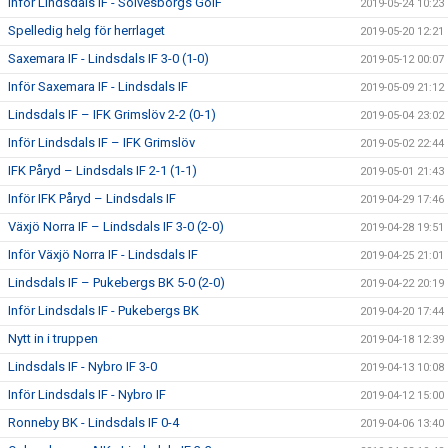
Inför Lindsdals IF - Sölvesborgs GoIF
2019-05-24 10:23
Spelledig helg för herrlaget
2019-05-20 12:21
Saxemara IF - Lindsdals IF 3-0 (1-0)
2019-05-12 00:07
Inför Saxemara IF - Lindsdals IF
2019-05-09 21:12
Lindsdals IF – IFK Grimslöv 2-2 (0-1)
2019-05-04 23:02
Inför Lindsdals IF – IFK Grimslöv
2019-05-02 22:44
IFK Påryd – Lindsdals IF 2-1 (1-1)
2019-05-01 21:43
Inför IFK Påryd – Lindsdals IF
2019-04-29 17:46
Växjö Norra IF – Lindsdals IF 3-0 (2-0)
2019-04-28 19:51
Inför Växjö Norra IF - Lindsdals IF
2019-04-25 21:01
Lindsdals IF – Pukebergs BK 5-0 (2-0)
2019-04-22 20:19
Inför Lindsdals IF - Pukebergs BK
2019-04-20 17:44
Nytt in i truppen
2019-04-18 12:39
Lindsdals IF - Nybro IF 3-0
2019-04-13 10:08
Inför Lindsdals IF - Nybro IF
2019-04-12 15:00
Ronneby BK - Lindsdals IF 0-4
2019-04-06 13:40