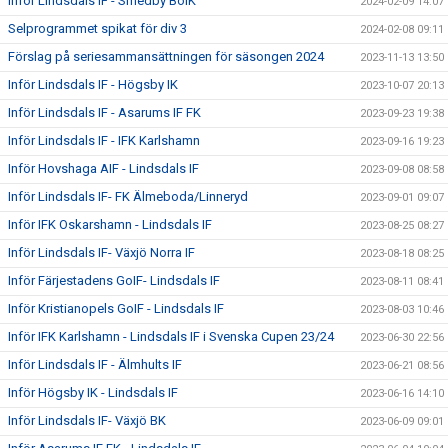
Inför Lindsdals IF - Smedby BoIK
2024-02-09 14:07
Selprogrammet spikat för div 3
2024-02-08 09:11
Förslag på seriesammansättningen för säsongen 2024
2023-11-13 13:50
Inför Lindsdals IF - Högsby IK
2023-10-07 20:13
Inför Lindsdals IF - Asarums IF FK
2023-09-23 19:38
Inför Lindsdals IF - IFK Karlshamn
2023-09-16 19:23
Inför Hovshaga AIF - Lindsdals IF
2023-09-08 08:58
Inför Lindsdals IF- FK Älmeboda/Linneryd
2023-09-01 09:07
Inför IFK Oskarshamn - Lindsdals IF
2023-08-25 08:27
Inför Lindsdals IF- Växjö Norra IF
2023-08-18 08:25
Inför Färjestadens GoIF- Lindsdals IF
2023-08-11 08:41
Inför Kristianopels GoIF - Lindsdals IF
2023-08-03 10:46
Inför IFK Karlshamn - Lindsdals IF i Svenska Cupen 23/24
2023-06-30 22:56
Inför Lindsdals IF - Älmhults IF
2023-06-21 08:56
Inför Högsby IK - Lindsdals IF
2023-06-16 14:10
Inför Lindsdals IF- Växjö BK
2023-06-09 09:01