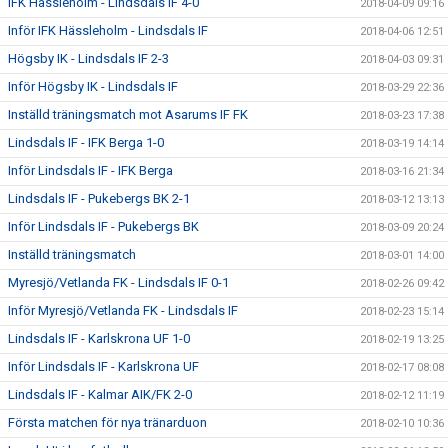
IFK Hässleholm - Lindsdals IF 4-0
2018-04-09 09:16
Inför IFK Hässleholm - Lindsdals IF
2018-04-06 12:51
Högsby IK - Lindsdals IF 2-3
2018-04-03 09:31
Inför Högsby IK - Lindsdals IF
2018-03-29 22:36
Inställd träningsmatch mot Asarums IF FK
2018-03-23 17:38
Lindsdals IF - IFK Berga 1-0
2018-03-19 14:14
Inför Lindsdals IF - IFK Berga
2018-03-16 21:34
Lindsdals IF - Pukebergs BK 2-1
2018-03-12 13:13
Inför Lindsdals IF - Pukebergs BK
2018-03-09 20:24
Inställd träningsmatch
2018-03-01 14:00
Myresjö/Vetlanda FK - Lindsdals IF 0-1
2018-02-26 09:42
Inför Myresjö/Vetlanda FK - Lindsdals IF
2018-02-23 15:14
Lindsdals IF - Karlskrona UF 1-0
2018-02-19 13:25
Inför Lindsdals IF - Karlskrona UF
2018-02-17 08:08
Lindsdals IF - Kalmar AIK/FK 2-0
2018-02-12 11:19
Första matchen för nya tränarduon
2018-02-10 10:36