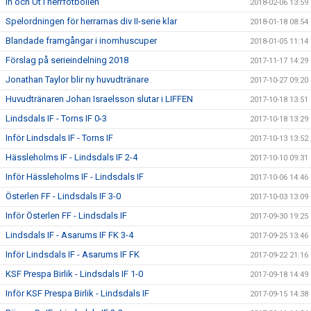
In och Ut i herrfotbollen
2018-02-06 13:59
Spelordningen för herrarnas div II-serie klar
2018-01-18 08:54
Blandade framgångar i inomhuscuper
2018-01-05 11:14
Förslag på serieindelning 2018
2017-11-17 14:29
Jonathan Taylor blir ny huvudtränare
2017-10-27 09:20
Huvudtränaren Johan Israelsson slutar i LIFFEN
2017-10-18 13:51
Lindsdals IF - Torns IF 0-3
2017-10-18 13:29
Inför Lindsdals IF - Torns IF
2017-10-13 13:52
Hässleholms IF - Lindsdals IF 2-4
2017-10-10 09:31
Inför Hässleholms IF - Lindsdals IF
2017-10-06 14:46
Österlen FF - Lindsdals IF 3-0
2017-10-03 13:09
Inför Österlen FF - Lindsdals IF
2017-09-30 19:25
Lindsdals IF - Asarums IF FK 3-4
2017-09-25 13:46
Inför Lindsdals IF - Asarums IF FK
2017-09-22 21:16
KSF Prespa Birlik - Lindsdals IF 1-0
2017-09-18 14:49
Inför KSF Prespa Birlik - Lindsdals IF
2017-09-15 14:38