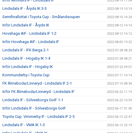
Inför Älmhults IF - Lindsdals IF
2022-08-19 11:04
Lindsdals IF - Åryds IK 3-3
2022-08-19 10:19
Semifinallottat i Toyota Cup - Smålandscupen
2022-08-16 14:24
Inför Lindsdals IF - Åryds IK
2022-08-12 14:14
Hovshaga AIF - Lindsdals IF 1-2
2022-08-12 14:12
Inför Hovshaga AIF - Lindsdals IF
2022-08-05 19:22
Lindsdals IF - IFK Berga 2-1
2022-07-28 08:33
Lindsdals IF - Högsby IK 1-4
2022-07-28 08:21
Inför Lindsdals IF - Högsby IK
2022-07-22 09:07
Kommunderby i Toyota Cup
2022-07-11 14:14
FK Älmeboda/Linneryd - Lindsdals IF 2-1
2022-07-10 08:34
Inför FK Älmeboda/Linneryd - Lindsdals IF
2022-06-22 11:19
Lindsdals IF - Sölvesborgs GoIF 1-1
2022-06-22 10:59
Inför Lindsdals IF - Sölvesborgs GoIF
2022-06-17 01:00
Toyota Cup: Vimmerby IF - Lindsdals IF 2-5
2022-06-15 22:47
Lindsdals IF - VMA IK 1-3
2022-06-15 22:19