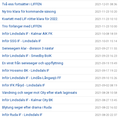
Två ess fortsätter i LIFFEN
2021-12-01 08:36
Ny trio klara för kommande säsong
2021-11-23 10:20
Kvartett med LIF-rötter klara för 2022.
2021-11-23 10:10
Trio förlänger med LIFFEN
2021-11-23 10:00
Inför Lindsdals IF - Kalmar AIK FK
2021-10-08 18:59
Inför SSG IF - Lindsdals IF
2021-10-01 15:14
Seriesegern klar - division 3 nästa!
2021-09-27 11:55
Inför Lindsdals IF - Smedby BoIK
2021-09-23 16:23
En vinst från serieseger och uppflyttning
2021-09-19 19:49
Inför Hossmo BK - Lindsdals IF
2021-09-17 19:22
Inför Lindsdals IF - Lindås-Långasjö FF
2021-09-10 15:26
Inför IFK Påryd - Lindsdals IF
2021-09-02 08:19
Vändning och seger mot City efter stark laginsats
2021-08-28 10:58
Inför Lindsdals IF - Kalmar City BK
2021-08-27 13:45
Blytung seger efter drama i Ruda
2021-08-22 16:02
Inför Ruda IF - Lindsdals IF
2021-08-20 22:37