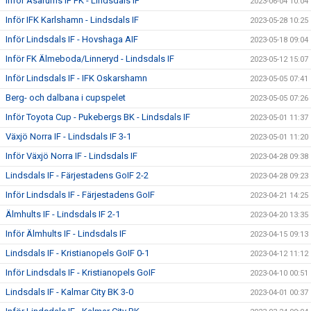
Inför Asarums IF FK - Lindsdals IF
2023-06-04 10:04
Inför IFK Karlshamn - Lindsdals IF
2023-05-28 10:25
Inför Lindsdals IF - Hovshaga AIF
2023-05-18 09:04
Inför FK Älmeboda/Linneryd - Lindsdals IF
2023-05-12 15:07
Inför Lindsdals IF - IFK Oskarshamn
2023-05-05 07:41
Berg- och dalbana i cupspelet
2023-05-05 07:26
Inför Toyota Cup - Pukebergs BK - Lindsdals IF
2023-05-01 11:37
Växjö Norra IF - Lindsdals IF 3-1
2023-05-01 11:20
Inför Växjö Norra IF - Lindsdals IF
2023-04-28 09:38
Lindsdals IF - Färjestadens GoIF 2-2
2023-04-28 09:23
Inför Lindsdals IF - Färjestadens GoIF
2023-04-21 14:25
Älmhults IF - Lindsdals IF 2-1
2023-04-20 13:35
Inför Älmhults IF - Lindsdals IF
2023-04-15 09:13
Lindsdals IF - Kristianopels GoIF 0-1
2023-04-12 11:12
Inför Lindsdals IF - Kristianopels GoIF
2023-04-10 00:51
Lindsdals IF - Kalmar City BK 3-0
2023-04-01 00:37