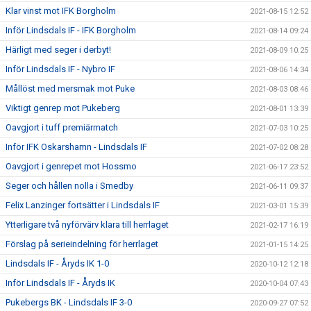
Klar vinst mot IFK Borgholm
2021-08-15 12:52
Inför Lindsdals IF - IFK Borgholm
2021-08-14 09:24
Härligt med seger i derbyt!
2021-08-09 10:25
Inför Lindsdals IF - Nybro IF
2021-08-06 14:34
Mållöst med mersmak mot Puke
2021-08-03 08:46
Viktigt genrep mot Pukeberg
2021-08-01 13:39
Oavgjort i tuff premiärmatch
2021-07-03 10:25
Inför IFK Oskarshamn - Lindsdals IF
2021-07-02 08:28
Oavgjort i genrepet mot Hossmo
2021-06-17 23:52
Seger och hållen nolla i Smedby
2021-06-11 09:37
Felix Lanzinger fortsätter i Lindsdals IF
2021-03-01 15:39
Ytterligare två nyförvärv klara till herrlaget
2021-02-17 16:19
Förslag på serieindelning för herrlaget
2021-01-15 14:25
Lindsdals IF - Åryds IK 1-0
2020-10-12 12:18
Inför Lindsdals IF - Åryds IK
2020-10-04 07:43
Pukebergs BK - Lindsdals IF 3-0
2020-09-27 07:52