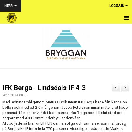
HERR
LOGGA IN
HEM
NYHETER
TRUPPEN
KALENDER
MATCHER
IFK Berga - Lindsdals IF 4-3
<
>
BILDGALLERI
2015-08-24 08:33
Med ledningsmål genom Mattias Dolk innan IFK Berga hade fått känna på
DOKUMENT
bollen och med ett 2-0 mål genom Jacob Petersson innan matchuret hade
passerat 11 minuter var det kamraterna från Berga som till slut stod som
segrare med 4-3 i kommunderbyt i södertvåan.
KONTAKT
Allt började så bra för LIFFEN denna soliga och varma sensommarlördag
på Bergaviks IP inför hela 770 personer. Visserligen reducerade Markus