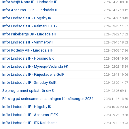
Inför Växjö Norra IF - Lindsdals IF
2024-04-26 08:50
Inför Asarums IF FK - Lindsdals IF
2024-04-12 19:12
Inför Lindsdals IF - Högsby IK
2024-04-05 13:43
Inför Lindsdals IF - Kalmar FF P17
2024-03-28 11:37
Inför Pukebergs BK - Lindsdals IF
2024-03-22 17:32
Inför Lindsdals IF - Vimmerby IF
2024-03-15 18:52
Inför Rödeby AIF - Lindsdals IF
2024-03-08 17:26
inför Lindsdals IF - Hossmo BK
2024-03-01 19:50
Inför Lindsdals IF - Myresjö-Vetlanda FK
2024-02-23 15:59
Inför Lindsdals IF - Färjestadens GoIF
2024-02-16 19:06
Inför Lindsdals IF - Smedby BoIK
2024-02-09 14:07
Selprogrammet spikat för div 3
2024-02-08 09:11
Förslag på seriesammansättningen för säsongen 2024
2023-11-13 13:50
Inför Lindsdals IF - Högsby IK
2023-10-07 20:13
Inför Lindsdals IF - Asarums IF FK
2023-09-23 19:38
Inför Lindsdals IF - IFK Karlshamn
2023-09-16 19:23