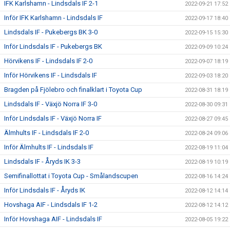
IFK Karlshamn - Lindsdals IF 2-1
2022-09-21 17:52
Inför IFK Karlshamn - Lindsdals IF
2022-09-17 18:40
Lindsdals IF - Pukebergs BK 3-0
2022-09-15 15:30
Inför Lindsdals IF - Pukebergs BK
2022-09-09 10:24
Hörvikens IF - Lindsdals IF 2-0
2022-09-07 18:19
Inför Hörvikens IF - Lindsdals IF
2022-09-03 18:20
Bragden på Fjölebro och finalklart i Toyota Cup
2022-08-31 18:19
Lindsdals IF - Växjö Norra IF 3-0
2022-08-30 09:31
Inför Lindsdals IF - Växjö Norra IF
2022-08-27 09:45
Älmhults IF - Lindsdals IF 2-0
2022-08-24 09:06
Inför Älmhults IF - Lindsdals IF
2022-08-19 11:04
Lindsdals IF - Åryds IK 3-3
2022-08-19 10:19
Semifinallottat i Toyota Cup - Smålandscupen
2022-08-16 14:24
Inför Lindsdals IF - Åryds IK
2022-08-12 14:14
Hovshaga AIF - Lindsdals IF 1-2
2022-08-12 14:12
Inför Hovshaga AIF - Lindsdals IF
2022-08-05 19:22