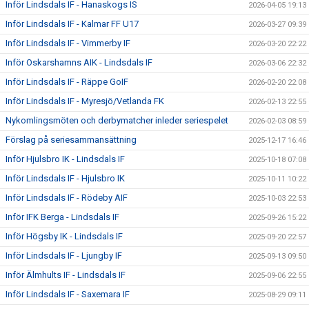
Inför Lindsdals IF - Hanaskogs IS
2026-04-05 19:13
Inför Lindsdals IF - Kalmar FF U17
2026-03-27 09:39
Inför Lindsdals IF - Vimmerby IF
2026-03-20 22:22
Inför Oskarshamns AIK - Lindsdals IF
2026-03-06 22:32
Inför Lindsdals IF - Räppe GoIF
2026-02-20 22:08
Inför Lindsdals IF - Myresjö/Vetlanda FK
2026-02-13 22:55
Nykomlingsmöten och derbymatcher inleder seriespelet
2026-02-03 08:59
Förslag på seriesammansättning
2025-12-17 16:46
Inför Hjulsbro IK - Lindsdals IF
2025-10-18 07:08
Inför Lindsdals IF - Hjulsbro IK
2025-10-11 10:22
Inför Lindsdals IF - Rödeby AIF
2025-10-03 22:53
Inför IFK Berga - Lindsdals IF
2025-09-26 15:22
Inför Högsby IK - Lindsdals IF
2025-09-20 22:57
Inför Lindsdals IF - Ljungby IF
2025-09-13 09:50
Inför Älmhults IF - Lindsdals IF
2025-09-06 22:55
Inför Lindsdals IF - Saxemara IF
2025-08-29 09:11