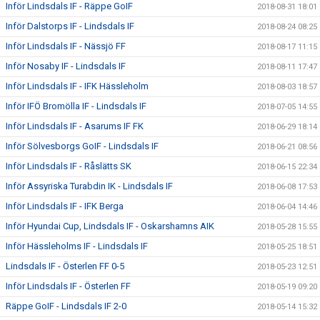
Inför Lindsdals IF - Räppe GoIF
2018-08-31 18:01
Inför Dalstorps IF - Lindsdals IF
2018-08-24 08:25
Inför Lindsdals IF - Nässjö FF
2018-08-17 11:15
Inför Nosaby IF - Lindsdals IF
2018-08-11 17:47
Inför Lindsdals IF - IFK Hässleholm
2018-08-03 18:57
Inför IFÖ Bromölla IF - Lindsdals IF
2018-07-05 14:55
Inför Lindsdals IF - Asarums IF FK
2018-06-29 18:14
Inför Sölvesborgs GoIF - Lindsdals IF
2018-06-21 08:56
Inför Lindsdals IF - Råslätts SK
2018-06-15 22:34
Inför Assyriska Turabdin IK - Lindsdals IF
2018-06-08 17:53
Inför Lindsdals IF - IFK Berga
2018-06-04 14:46
Inför Hyundai Cup, Lindsdals IF - Oskarshamns AIK
2018-05-28 15:55
Inför Hässleholms IF - Lindsdals IF
2018-05-25 18:51
Lindsdals IF - Österlen FF 0-5
2018-05-23 12:51
Inför Lindsdals IF - Österlen FF
2018-05-19 09:20
Räppe GoIF - Lindsdals IF 2-0
2018-05-14 15:32