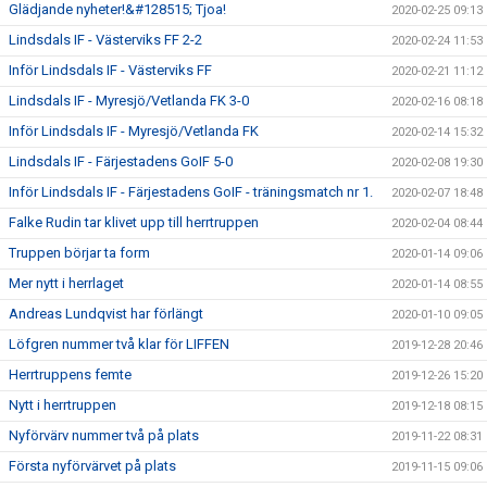
Glädjande nyheter!&#128515; Tjoa!
2020-02-25 09:13
Lindsdals IF - Västerviks FF 2-2
2020-02-24 11:53
Inför Lindsdals IF - Västerviks FF
2020-02-21 11:12
Lindsdals IF - Myresjö/Vetlanda FK 3-0
2020-02-16 08:18
Inför Lindsdals IF - Myresjö/Vetlanda FK
2020-02-14 15:32
Lindsdals IF - Färjestadens GoIF 5-0
2020-02-08 19:30
Inför Lindsdals IF - Färjestadens GoIF - träningsmatch nr 1.
2020-02-07 18:48
Falke Rudin tar klivet upp till herrtruppen
2020-02-04 08:44
Truppen börjar ta form
2020-01-14 09:06
Mer nytt i herrlaget
2020-01-14 08:55
Andreas Lundqvist har förlängt
2020-01-10 09:05
Löfgren nummer två klar för LIFFEN
2019-12-28 20:46
Herrtruppens femte
2019-12-26 15:20
Nytt i herrtruppen
2019-12-18 08:15
Nyförvärv nummer två på plats
2019-11-22 08:31
Första nyförvärvet på plats
2019-11-15 09:06