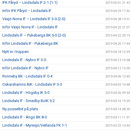
IFK Påryd – Lindsdals IF 2-1 (1-1)
2019-05-01 21:43
Inför IFK Påryd – Lindsdals IF
2019-04-29 17:46
Växjö Norra IF – Lindsdals IF 3-0 (2-0)
2019-04-28 19:51
Inför Växjö Norra IF - Lindsdals IF
2019-04-25 21:01
Lindsdals IF – Pukebergs BK 5-0 (2-0)
2019-04-22 20:19
Inför Lindsdals IF - Pukebergs BK
2019-04-20 17:44
Nytt in i truppen
2019-04-18 12:39
Lindsdals IF - Nybro IF 3-0
2019-04-13 10:08
Inför Lindsdals IF - Nybro IF
2019-04-12 15:00
Ronneby BK - Lindsdals IF 0-4
2019-04-06 13:40
Oskarshamns AIK - Lindsdals IF 3-3
2019-04-03 10:48
Lindsdals IF - Högsby IK 5-0
2019-03-26 09:34
Lindsdals IF - Smedby BoIK 5-2
2019-03-16 19:29
Ny pusselbit på plats
2019-03-14 08:30
Lindsdals IF - Ängö BK 8-0
2019-03-11 11:31
Lindsdals IF - Myresjö/Vetlanda FK 1-1
2019-02-25 10:44