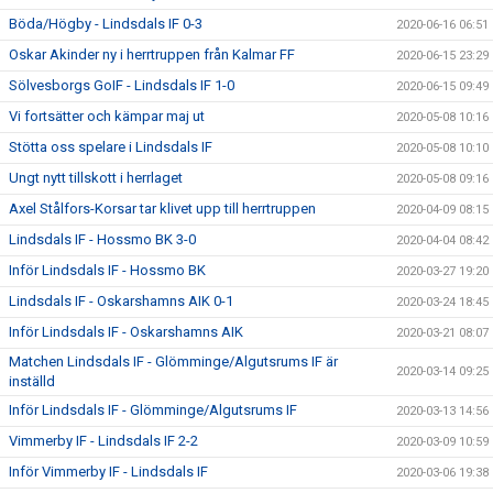
Böda/Högby - Lindsdals IF 0-3
2020-06-16 06:51
Oskar Akinder ny i herrtruppen från Kalmar FF
2020-06-15 23:29
Sölvesborgs GoIF - Lindsdals IF 1-0
2020-06-15 09:49
Vi fortsätter och kämpar maj ut
2020-05-08 10:16
Stötta oss spelare i Lindsdals IF
2020-05-08 10:10
Ungt nytt tillskott i herrlaget
2020-05-08 09:16
Axel Stålfors-Korsar tar klivet upp till herrtruppen
2020-04-09 08:15
Lindsdals IF - Hossmo BK 3-0
2020-04-04 08:42
Inför Lindsdals IF - Hossmo BK
2020-03-27 19:20
Lindsdals IF - Oskarshamns AIK 0-1
2020-03-24 18:45
Inför Lindsdals IF - Oskarshamns AIK
2020-03-21 08:07
Matchen Lindsdals IF - Glömminge/Algutsrums IF är
2020-03-14 09:25
inställd
Inför Lindsdals IF - Glömminge/Algutsrums IF
2020-03-13 14:56
Vimmerby IF - Lindsdals IF 2-2
2020-03-09 10:59
Inför Vimmerby IF - Lindsdals IF
2020-03-06 19:38