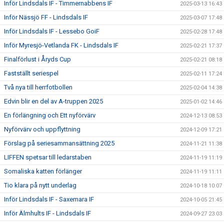
Inför Lindsdals IF - Timmernabbens IF
2025-03-13 16:43
Inför Nässjö FF - Lindsdals IF
2025-03-07 17:48
Inför Lindsdals IF - Lessebo GoiF
2025-02-28 17:48
Inför Myresjö-Vetlanda FK - Lindsdals IF
2025-02-21 17:37
Finalförlust i Åryds Cup
2025-02-21 08:18
Fastställt seriespel
2025-02-11 17:24
Två nya till herrfotbollen
2025-02-04 14:38
Edvin blir en del av A-truppen 2025
2025-01-02 14:46
En förlängning och Ett nyförvärv
2024-12-13 08:53
Nyförvärv och uppflyttning
2024-12-09 17:21
Förslag på seriesammansättning 2025
2024-11-21 11:38
LIFFEN spetsar till ledarstaben
2024-11-19 11:19
Somaliska katten förlänger
2024-11-19 11:11
Tio klara på nytt underlag
2024-10-18 10:07
Inför Lindsdals IF - Saxemara IF
2024-10-05 21:45
Inför Älmhults IF - Lindsdals IF
2024-09-27 23:03