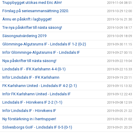
Truppbygget utökas med Eric Alm!
2019-11-04 08:51
Förslag på seriesammansättning 2020.
2019-10-29 12:00
Ännu en påskrift i lagbygget!
2019-10-16 21:30
Tre nya påskrifter till nästa säsong!
2019-10-09 18:17
Säsongsutvärdering 2019
2019-10-09 18:09
Glömminge-Algutsrums IF - Lindsdals IF 1-2 (0-2)
2019-09-30 11:15
Inför Glömminge-Algutsrums IF - Lindsdals IF
2019-09-27 00:15
Nya påskrifter till nästa säsong!
2019-09-22 19:04
Lindsdals IF - IFK Karlshamn 4-4 (0-1)
2019-09-22 15:33
Inför Lindsdals IF - IFK Karlshamn
2019-09-19 23:11
FK Karlshamn United - Lindsdals IF 4-2 (2-1)
2019-09-15 13:32
Inför FK Karlshamn United - Lindsdals IF
2019-09-12 22:43
Lindsdals IF - Hörvikens IF 2-2 (1-1)
2019-09-08 12:59
Inför Lindsdals IF - Hörvikens IF
2019-09-05 21:22
Ny förstärkning in i herrtruppen!
2019-09-05 21:02
Sölvesborgs GoIF - Lindsdals IF 0-5 (0-1)
2019-09-01 20:29