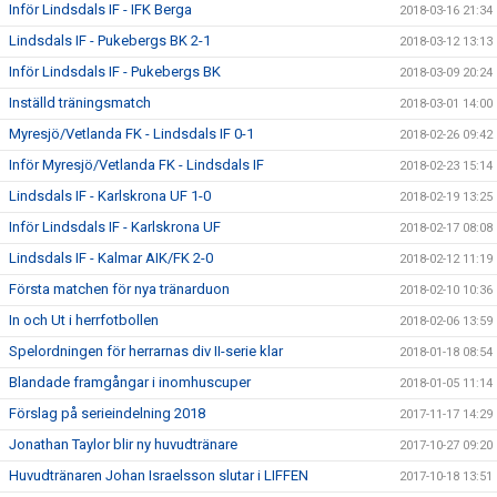
Inför Lindsdals IF - IFK Berga
2018-03-16 21:34
Lindsdals IF - Pukebergs BK 2-1
2018-03-12 13:13
Inför Lindsdals IF - Pukebergs BK
2018-03-09 20:24
Inställd träningsmatch
2018-03-01 14:00
Myresjö/Vetlanda FK - Lindsdals IF 0-1
2018-02-26 09:42
Inför Myresjö/Vetlanda FK - Lindsdals IF
2018-02-23 15:14
Lindsdals IF - Karlskrona UF 1-0
2018-02-19 13:25
Inför Lindsdals IF - Karlskrona UF
2018-02-17 08:08
Lindsdals IF - Kalmar AIK/FK 2-0
2018-02-12 11:19
Första matchen för nya tränarduon
2018-02-10 10:36
In och Ut i herrfotbollen
2018-02-06 13:59
Spelordningen för herrarnas div II-serie klar
2018-01-18 08:54
Blandade framgångar i inomhuscuper
2018-01-05 11:14
Förslag på serieindelning 2018
2017-11-17 14:29
Jonathan Taylor blir ny huvudtränare
2017-10-27 09:20
Huvudtränaren Johan Israelsson slutar i LIFFEN
2017-10-18 13:51