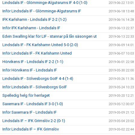
Lindsdals IF - Glömminge-Algutsrums IF 4-0 (1-0)
2019-06-22 13:01
Inför Lindsdals IF - Glömminge-Algutsrums IF
2019-06-18 13:48
IFK Karlshamn - Lindsdals IF 2-2 (1-2)
2019-06-16 14:28
Inför IFK Karlshamn - Lindsdals IF
2019-06-13 22:37
Edvin Swalling klar för LIF - stannar på lån säsongen ut
2019-06-13 22:33
Lindsdals IF - FK Karlshamn United 5-0 (2-0)
2019-06-09 14:01
Inför Lindsdals IF - FK Karlshamn United
2019-06-07 10:03
Hörvikens IF - Lindsdals IF 2-2 (1-1)
2019-06-01 22:58
Inför Hörvikens IF - Lindsdals IF
2019-05-30 22:00
Lindsdals IF - Sölvesborgs GoIF 4-4 (1-4)
2019-05-26 11:36
Inför Lindsdals IF - Sölvesborgs GoIF
2019-05-24 10:23
Spelledig helg för herrlaget
2019-05-20 12:21
Saxemara IF - Lindsdals IF 3-0 (1-0)
2019-05-12 00:07
Inför Saxemara IF - Lindsdals IF
2019-05-09 21:12
Lindsdals IF – IFK Grimslöv 2-2 (0-1)
2019-05-04 23:02
Inför Lindsdals IF – IFK Grimslöv
2019-05-02 22:44