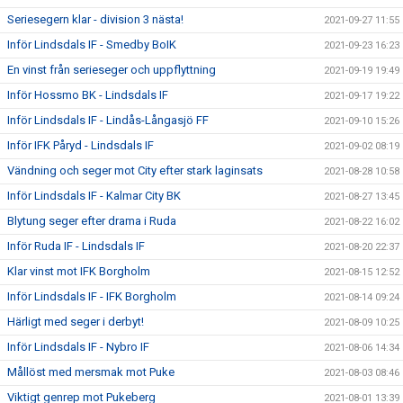
Seriesegern klar - division 3 nästa!
2021-09-27 11:55
Inför Lindsdals IF - Smedby BoIK
2021-09-23 16:23
En vinst från serieseger och uppflyttning
2021-09-19 19:49
Inför Hossmo BK - Lindsdals IF
2021-09-17 19:22
Inför Lindsdals IF - Lindås-Långasjö FF
2021-09-10 15:26
Inför IFK Påryd - Lindsdals IF
2021-09-02 08:19
Vändning och seger mot City efter stark laginsats
2021-08-28 10:58
Inför Lindsdals IF - Kalmar City BK
2021-08-27 13:45
Blytung seger efter drama i Ruda
2021-08-22 16:02
Inför Ruda IF - Lindsdals IF
2021-08-20 22:37
Klar vinst mot IFK Borgholm
2021-08-15 12:52
Inför Lindsdals IF - IFK Borgholm
2021-08-14 09:24
Härligt med seger i derbyt!
2021-08-09 10:25
Inför Lindsdals IF - Nybro IF
2021-08-06 14:34
Mållöst med mersmak mot Puke
2021-08-03 08:46
Viktigt genrep mot Pukeberg
2021-08-01 13:39