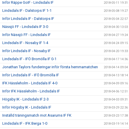
Inför Räppe GoIF - Lindsdals IF
2018-05-11 19:31
Lindsdals IF - Dalstorps IF 1-1
2018-05-08 19:27
Inför Lindsdals IF - Dalstorps IF
2018-05-04 22:57
Nässjö FF - Lindsdals IF 3-0
2018-04-30 13:03
Inför Nässjö FF - Lindsdals IF
2018-04-27 19:24
Lindsdals IF - Nosaby IF 1-4
2018-04-24 09:15
Inför Lindsdals IF - Nosaby IF
2018-04-20 19:33
Lindsdals IF - IFÖ Bromölla IF 0-1
2018-04-17 14:36
Jonathan Taylors funderingar inför första hemmamatchen
2018-04-14 09:04
Inför Lindsdals IF - IFÖ Bromölla IF
2018-04-13 18:14
IFK Hässleholm - Lindsdals IF 4-0
2018-04-09 09:16
Inför IFK Hässleholm - Lindsdals IF
2018-04-06 12:51
Högsby IK - Lindsdals IF 2-3
2018-04-03 09:31
Inför Högsby IK - Lindsdals IF
2018-03-29 22:36
Inställd träningsmatch mot Asarums IF FK
2018-03-23 17:38
Lindsdals IF - IFK Berga 1-0
2018-03-19 14:14