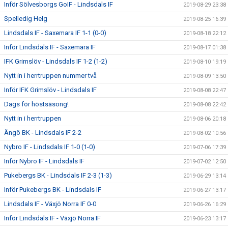
Inför Sölvesborgs GoIF - Lindsdals IF
2019-08-29 23:38
Spelledig Helg
2019-08-25 16:39
Lindsdals IF - Saxemara IF 1-1 (0-0)
2019-08-18 22:12
Inför Lindsdals IF - Saxemara IF
2019-08-17 01:38
IFK Grimslöv - Lindsdals IF 1-2 (1-2)
2019-08-10 19:19
Nytt in i herrtruppen nummer två
2019-08-09 13:50
Inför IFK Grimslöv - Lindsdals IF
2019-08-08 22:47
Dags för höstsäsong!
2019-08-08 22:42
Nytt in i herrtruppen
2019-08-06 20:18
Ängö BK - Lindsdals IF 2-2
2019-08-02 10:56
Nybro IF - Lindsdals IF 1-0 (1-0)
2019-07-06 17:39
Inför Nybro IF - Lindsdals IF
2019-07-02 12:50
Pukebergs BK - Lindsdals IF 2-3 (1-3)
2019-06-29 13:14
Inför Pukebergs BK - Lindsdals IF
2019-06-27 13:17
Lindsdals IF - Växjö Norra IF 0-0
2019-06-26 16:29
Inför Lindsdals IF - Växjö Norra IF
2019-06-23 13:17