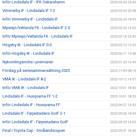
Inför Lindsdals IF - IFK Oskarshamn
2023-03-03 23:40
Vimmerby IF - Lindsdals IF 7-2
2023-03-03 23:28
Inför Vimmerby IF - Lindsdals IF
2023-02-24 18:03
Myresjö/Vetlanda FK - Lindsdals IF 2-5
2023-02-20 14:02
Inför Myresjö/Vetlanda FK - Lindsdals IF
2023-02-18 23:45
Högsby IK - Lindsdals IF 0-0
2023-02-13 13:55
Inför Högsby IK - Lindsdals IF
2023-02-11 19:38
Nykomlingsmöte i premiären
2023-01-23 12:49
Förslag på seriesammansättning 2023
2022-11-09 08:13
VMA IK - Lindsdals IF 8-2
2022-10-12 14:57
Inför VMA IK - Lindsdals IF
2022-10-01 18:45
Lindsdals IF - Husqvarna FF 1-2
2022-10-01 18:25
Inför Lindsdals IF - Husqvarna FF
2022-09-27 14:43
Lindsdals IF - Färjestadens GoIF 2-1
2022-09-26 18:34
Inför Lindsdals IF - Färjestadens GoIF
2022-09-23 14:03
Final i Toyota Cup - Smålandscupen
2022-09-21 18:20