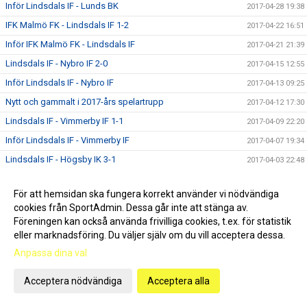
Inför Lindsdals IF - Lunds BK
2017-04-28 19:38
IFK Malmö FK - Lindsdals IF 1-2
2017-04-22 16:51
Inför IFK Malmö FK - Lindsdals IF
2017-04-21 21:39
Lindsdals IF - Nybro IF 2-0
2017-04-15 12:55
Inför Lindsdals IF - Nybro IF
2017-04-13 09:25
Nytt och gammalt i 2017-års spelartrupp
2017-04-12 17:30
Lindsdals IF - Vimmerby IF 1-1
2017-04-09 22:20
Inför Lindsdals IF - Vimmerby IF
2017-04-07 19:34
Lindsdals IF - Högsby IK 3-1
2017-04-03 22:48
Inför Lindsdals IF - Högsby IK
2017-04-01 00:18
För att hemsidan ska fungera korrekt använder vi nödvändiga
Lindsdals IF - Fotboll CV Academy 0-1
2017-03-31 22:00
cookies från SportAdmin. Dessa går inte att stänga av.
Ljungby IF - Lindsdals IF 0-1
2017-03-25 18:59
Föreningen kan också använda frivilliga cookies, t.ex. för statistik
eller marknadsföring. Du väljer själv om du vill acceptera dessa.
Inför Ljungby IF - Lindsdals IF
2017-03-24 23:34
Anpassa dina val
Glömminge IF - Lindsdals IF 3-4
2017-03-19 12:12
Inför Glömminge IF - Lindsdals IF
2017-03-17 16:39
Acceptera nödvändiga
Acceptera alla
Asarums IF FK - Lindsdals IF 1-3
2017-03-13 11:19