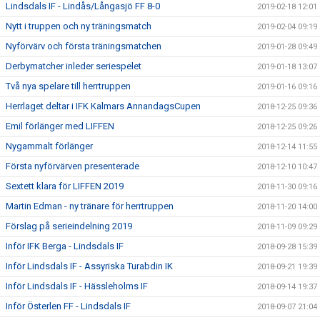
Lindsdals IF - Lindås/Långasjö FF 8-0
2019-02-18 12:01
Nytt i truppen och ny träningsmatch
2019-02-04 09:19
Nyförvärv och första träningsmatchen
2019-01-28 09:49
Derbymatcher inleder seriespelet
2019-01-18 13:07
Två nya spelare till herrtruppen
2019-01-16 09:16
Herrlaget deltar i IFK Kalmars AnnandagsCupen
2018-12-25 09:36
Emil förlänger med LIFFEN
2018-12-25 09:26
Nygammalt förlänger
2018-12-14 11:55
Första nyförvärven presenterade
2018-12-10 10:47
Sextett klara för LIFFEN 2019
2018-11-30 09:16
Martin Edman - ny tränare för herrtruppen
2018-11-20 14:00
Förslag på serieindelning 2019
2018-11-09 09:29
Inför IFK Berga - Lindsdals IF
2018-09-28 15:39
Inför Lindsdals IF - Assyriska Turabdin IK
2018-09-21 19:39
Inför Lindsdals IF - Hässleholms IF
2018-09-14 19:37
Inför Österlen FF - Lindsdals IF
2018-09-07 21:04