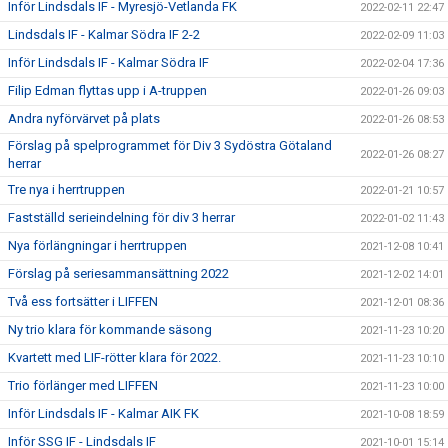
Inför Lindsdals IF - Myresjö-Vetlanda FK
2022-02-11 22:47
Lindsdals IF - Kalmar Södra IF 2-2
2022-02-09 11:03
Inför Lindsdals IF - Kalmar Södra IF
2022-02-04 17:36
Filip Edman flyttas upp i A-truppen
2022-01-26 09:03
Andra nyförvärvet på plats
2022-01-26 08:53
Förslag på spelprogrammet för Div 3 Sydöstra Götaland
2022-01-26 08:27
herrar
Tre nya i herrtruppen
2022-01-21 10:57
Fastställd serieindelning för div 3 herrar
2022-01-02 11:43
Nya förlängningar i herrtruppen
2021-12-08 10:41
Förslag på seriesammansättning 2022
2021-12-02 14:01
Två ess fortsätter i LIFFEN
2021-12-01 08:36
Ny trio klara för kommande säsong
2021-11-23 10:20
Kvartett med LIF-rötter klara för 2022.
2021-11-23 10:10
Trio förlänger med LIFFEN
2021-11-23 10:00
Inför Lindsdals IF - Kalmar AIK FK
2021-10-08 18:59
Inför SSG IF - Lindsdals IF
2021-10-01 15:14