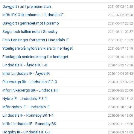
Oavgjort i tuff premiärmatch
2021-07-03 10:25
Inför IFK Oskarshamn - Lindsdals IF
2021-07-02 08:28
Oavgjort i genrepet mot Hossmo
2021-06-17 23:52
Seger och hållen nolla i Smedby
2021-06-11 09:37
Felix Lanzinger fortsätter i Lindsdals IF
2021-03-01 15:39
Ytterligare två nyförvärv klara till herrlaget
2021-02-17 16:19
Förslag på serieindelning för herrlaget
2021-01-15 14:25
Lindsdals IF - Åryds IK 1-0
2020-10-12 12:18
Inför Lindsdals IF - Åryds IK
2020-10-04 07:43
Pukebergs BK - Lindsdals IF 3-0
2020-09-27 07:52
Inför Pukebergs BK - Lindsdals IF
2020-09-25 20:00
Nybro IF - Lindsdals IF 3-1
2020-09-25 15:12
Inför Nybro IF - Lindsdals IF
2020-09-18 15:41
Lindsdals IF - Ronneby BK 1-1
2020-09-16 18:00
Inför Lindsdals IF - Ronneby BK
2020-09-11 18:20
Högsby IK - Lindsdals IF 0-1
2020-09-09 14:03