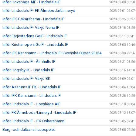
Inför Hovshaga AIF - Lindsdals IF
2023-09-08 08:58
Inför Lindsdals IF- FK Älmeboda/Linneryd
2023-09-01 09:07
Inför IFK Oskarshamn - Lindsdals IF
2023-08-25 08:27
Inför Lindsdals IF- Växjö Norra IF
2023-08-18 08:25
Inför Färjestadens GoIF- Lindsdals IF
2023-08-11 08:41
Inför Kristianopels GoIF - Lindsdals IF
2023-08-03 10:46
Inför IFK Karlshamn - Lindsdals IF i Svenska Cupen 23/24
2023-06-30 22:56
Inför Lindsdals IF - Älmhults IF
2023-06-21 08:56
Inför Högsby IK - Lindsdals IF
2023-06-16 14:10
Inför Lindsdals IF- Växjö BK
2023-06-09 09:01
Inför Asarums IF FK - Lindsdals IF
2023-06-04 10:04
Inför IFK Karlshamn - Lindsdals IF
2023-05-28 10:25
Inför Lindsdals IF - Hovshaga AIF
2023-05-18 09:04
Inför FK Älmeboda/Linneryd - Lindsdals IF
2023-05-12 15:07
Inför Lindsdals IF - IFK Oskarshamn
2023-05-05 07:41
Berg- och dalbana i cupspelet
2023-05-05 07:26