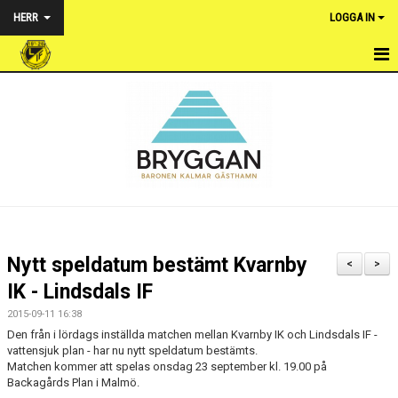
HERR
LOGGA IN
HEM
NYHETER
TRUPPEN
KALENDER
MATCHER
Nytt speldatum bestämt Kvarnby
<
>
BILDGALLERI
IK - Lindsdals IF
2015-09-11 16:38
DOKUMENT
Den från i lördags inställda matchen mellan Kvarnby IK och Lindsdals IF -
vattensjuk plan - har nu nytt speldatum bestämts.
KONTAKT
Matchen kommer att spelas onsdag 23 september kl. 19.00 på
Backagårds Plan i Malmö.