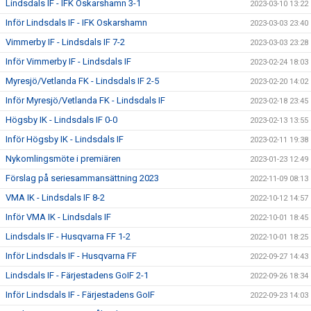
Lindsdals IF - IFK Oskarshamn 3-1
2023-03-10 13:22
Inför Lindsdals IF - IFK Oskarshamn
2023-03-03 23:40
Vimmerby IF - Lindsdals IF 7-2
2023-03-03 23:28
Inför Vimmerby IF - Lindsdals IF
2023-02-24 18:03
Myresjö/Vetlanda FK - Lindsdals IF 2-5
2023-02-20 14:02
Inför Myresjö/Vetlanda FK - Lindsdals IF
2023-02-18 23:45
Högsby IK - Lindsdals IF 0-0
2023-02-13 13:55
Inför Högsby IK - Lindsdals IF
2023-02-11 19:38
Nykomlingsmöte i premiären
2023-01-23 12:49
Förslag på seriesammansättning 2023
2022-11-09 08:13
VMA IK - Lindsdals IF 8-2
2022-10-12 14:57
Inför VMA IK - Lindsdals IF
2022-10-01 18:45
Lindsdals IF - Husqvarna FF 1-2
2022-10-01 18:25
Inför Lindsdals IF - Husqvarna FF
2022-09-27 14:43
Lindsdals IF - Färjestadens GoIF 2-1
2022-09-26 18:34
Inför Lindsdals IF - Färjestadens GoIF
2022-09-23 14:03