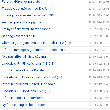
Första nyförvärvet på plats
2019-11-15 09:06
Truppbygget utökas med Eric Alm!
2019-11-04 08:51
Förslag på seriesammansättning 2020.
2019-10-29 12:00
Ännu en påskrift i lagbygget!
2019-10-16 21:30
Tre nya påskrifter till nästa säsong!
2019-10-09 18:17
Säsongsutvärdering 2019
2019-10-09 18:09
Glömminge-Algutsrums IF - Lindsdals IF 1-2 (0-2)
2019-09-30 11:15
Inför Glömminge-Algutsrums IF - Lindsdals IF
2019-09-27 00:15
Nya påskrifter till nästa säsong!
2019-09-22 19:04
Lindsdals IF - IFK Karlshamn 4-4 (0-1)
2019-09-22 15:33
Inför Lindsdals IF - IFK Karlshamn
2019-09-19 23:11
FK Karlshamn United - Lindsdals IF 4-2 (2-1)
2019-09-15 13:32
Inför FK Karlshamn United - Lindsdals IF
2019-09-12 22:43
Lindsdals IF - Hörvikens IF 2-2 (1-1)
2019-09-08 12:59
Inför Lindsdals IF - Hörvikens IF
2019-09-05 21:22
Ny förstärkning in i herrtruppen!
2019-09-05 21:02