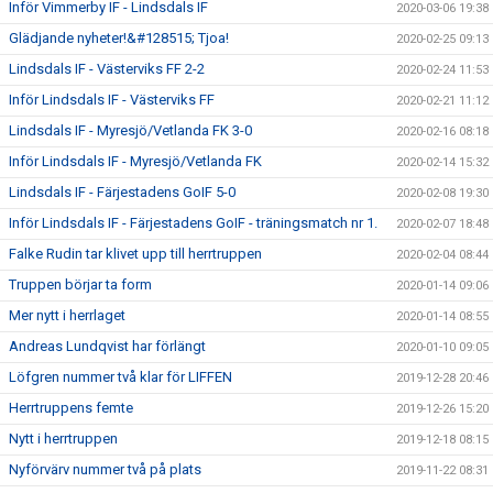
Inför Vimmerby IF - Lindsdals IF
2020-03-06 19:38
Glädjande nyheter!&#128515; Tjoa!
2020-02-25 09:13
Lindsdals IF - Västerviks FF 2-2
2020-02-24 11:53
Inför Lindsdals IF - Västerviks FF
2020-02-21 11:12
Lindsdals IF - Myresjö/Vetlanda FK 3-0
2020-02-16 08:18
Inför Lindsdals IF - Myresjö/Vetlanda FK
2020-02-14 15:32
Lindsdals IF - Färjestadens GoIF 5-0
2020-02-08 19:30
Inför Lindsdals IF - Färjestadens GoIF - träningsmatch nr 1.
2020-02-07 18:48
Falke Rudin tar klivet upp till herrtruppen
2020-02-04 08:44
Truppen börjar ta form
2020-01-14 09:06
Mer nytt i herrlaget
2020-01-14 08:55
Andreas Lundqvist har förlängt
2020-01-10 09:05
Löfgren nummer två klar för LIFFEN
2019-12-28 20:46
Herrtruppens femte
2019-12-26 15:20
Nytt i herrtruppen
2019-12-18 08:15
Nyförvärv nummer två på plats
2019-11-22 08:31