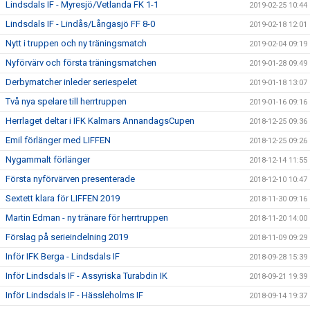
Lindsdals IF - Myresjö/Vetlanda FK 1-1
2019-02-25 10:44
Lindsdals IF - Lindås/Långasjö FF 8-0
2019-02-18 12:01
Nytt i truppen och ny träningsmatch
2019-02-04 09:19
Nyförvärv och första träningsmatchen
2019-01-28 09:49
Derbymatcher inleder seriespelet
2019-01-18 13:07
Två nya spelare till herrtruppen
2019-01-16 09:16
Herrlaget deltar i IFK Kalmars AnnandagsCupen
2018-12-25 09:36
Emil förlänger med LIFFEN
2018-12-25 09:26
Nygammalt förlänger
2018-12-14 11:55
Första nyförvärven presenterade
2018-12-10 10:47
Sextett klara för LIFFEN 2019
2018-11-30 09:16
Martin Edman - ny tränare för herrtruppen
2018-11-20 14:00
Förslag på serieindelning 2019
2018-11-09 09:29
Inför IFK Berga - Lindsdals IF
2018-09-28 15:39
Inför Lindsdals IF - Assyriska Turabdin IK
2018-09-21 19:39
Inför Lindsdals IF - Hässleholms IF
2018-09-14 19:37