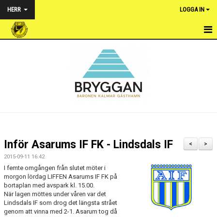
HERR
LOGGA IN
HEM
NYHETER
TRUPPEN
KALENDER
MATCHER
Inför Asarums IF FK - Lindsdals IF
<
>
BILDGALLERI
2015-09-11 16:42
I femte omgången från slutet möter i
DOKUMENT
morgon lördag LIFFEN Asarums IF FK på
bortaplan med avspark kl. 15.00.
När lagen möttes under våren var det
KONTAKT
Lindsdals IF som drog det längsta strået
genom att vinna med 2-1. Asarum tog då