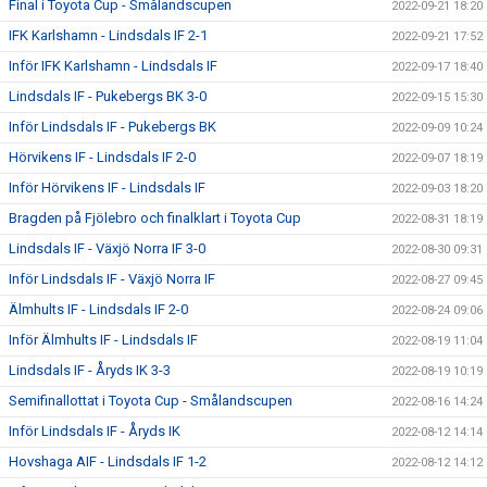
Final i Toyota Cup - Smålandscupen
2022-09-21 18:20
IFK Karlshamn - Lindsdals IF 2-1
2022-09-21 17:52
Inför IFK Karlshamn - Lindsdals IF
2022-09-17 18:40
Lindsdals IF - Pukebergs BK 3-0
2022-09-15 15:30
Inför Lindsdals IF - Pukebergs BK
2022-09-09 10:24
Hörvikens IF - Lindsdals IF 2-0
2022-09-07 18:19
Inför Hörvikens IF - Lindsdals IF
2022-09-03 18:20
Bragden på Fjölebro och finalklart i Toyota Cup
2022-08-31 18:19
Lindsdals IF - Växjö Norra IF 3-0
2022-08-30 09:31
Inför Lindsdals IF - Växjö Norra IF
2022-08-27 09:45
Älmhults IF - Lindsdals IF 2-0
2022-08-24 09:06
Inför Älmhults IF - Lindsdals IF
2022-08-19 11:04
Lindsdals IF - Åryds IK 3-3
2022-08-19 10:19
Semifinallottat i Toyota Cup - Smålandscupen
2022-08-16 14:24
Inför Lindsdals IF - Åryds IK
2022-08-12 14:14
Hovshaga AIF - Lindsdals IF 1-2
2022-08-12 14:12