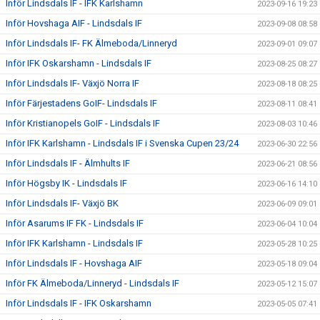
Inför Lindsdals IF - IFK Karlshamn
2023-09-16 19:23
Inför Hovshaga AIF - Lindsdals IF
2023-09-08 08:58
Inför Lindsdals IF- FK Älmeboda/Linneryd
2023-09-01 09:07
Inför IFK Oskarshamn - Lindsdals IF
2023-08-25 08:27
Inför Lindsdals IF- Växjö Norra IF
2023-08-18 08:25
Inför Färjestadens GoIF- Lindsdals IF
2023-08-11 08:41
Inför Kristianopels GoIF - Lindsdals IF
2023-08-03 10:46
Inför IFK Karlshamn - Lindsdals IF i Svenska Cupen 23/24
2023-06-30 22:56
Inför Lindsdals IF - Älmhults IF
2023-06-21 08:56
Inför Högsby IK - Lindsdals IF
2023-06-16 14:10
Inför Lindsdals IF- Växjö BK
2023-06-09 09:01
Inför Asarums IF FK - Lindsdals IF
2023-06-04 10:04
Inför IFK Karlshamn - Lindsdals IF
2023-05-28 10:25
Inför Lindsdals IF - Hovshaga AIF
2023-05-18 09:04
Inför FK Älmeboda/Linneryd - Lindsdals IF
2023-05-12 15:07
Inför Lindsdals IF - IFK Oskarshamn
2023-05-05 07:41