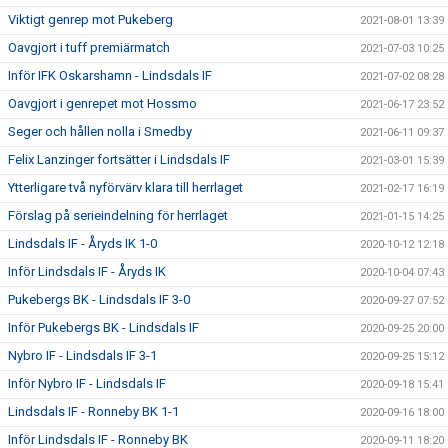
Viktigt genrep mot Pukeberg
2021-08-01 13:39
Oavgjort i tuff premiärmatch
2021-07-03 10:25
Inför IFK Oskarshamn - Lindsdals IF
2021-07-02 08:28
Oavgjort i genrepet mot Hossmo
2021-06-17 23:52
Seger och hållen nolla i Smedby
2021-06-11 09:37
Felix Lanzinger fortsätter i Lindsdals IF
2021-03-01 15:39
Ytterligare två nyförvärv klara till herrlaget
2021-02-17 16:19
Förslag på serieindelning för herrlaget
2021-01-15 14:25
Lindsdals IF - Åryds IK 1-0
2020-10-12 12:18
Inför Lindsdals IF - Åryds IK
2020-10-04 07:43
Pukebergs BK - Lindsdals IF 3-0
2020-09-27 07:52
Inför Pukebergs BK - Lindsdals IF
2020-09-25 20:00
Nybro IF - Lindsdals IF 3-1
2020-09-25 15:12
Inför Nybro IF - Lindsdals IF
2020-09-18 15:41
Lindsdals IF - Ronneby BK 1-1
2020-09-16 18:00
Inför Lindsdals IF - Ronneby BK
2020-09-11 18:20