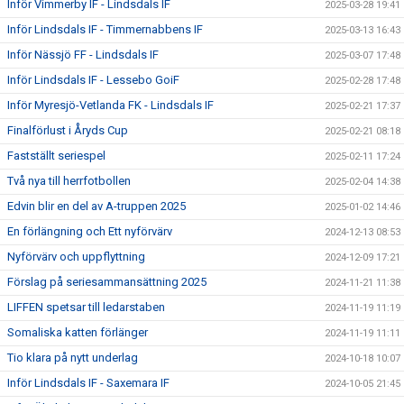
Inför Vimmerby IF - Lindsdals IF
2025-03-28 19:41
Inför Lindsdals IF - Timmernabbens IF
2025-03-13 16:43
Inför Nässjö FF - Lindsdals IF
2025-03-07 17:48
Inför Lindsdals IF - Lessebo GoiF
2025-02-28 17:48
Inför Myresjö-Vetlanda FK - Lindsdals IF
2025-02-21 17:37
Finalförlust i Åryds Cup
2025-02-21 08:18
Fastställt seriespel
2025-02-11 17:24
Två nya till herrfotbollen
2025-02-04 14:38
Edvin blir en del av A-truppen 2025
2025-01-02 14:46
En förlängning och Ett nyförvärv
2024-12-13 08:53
Nyförvärv och uppflyttning
2024-12-09 17:21
Förslag på seriesammansättning 2025
2024-11-21 11:38
LIFFEN spetsar till ledarstaben
2024-11-19 11:19
Somaliska katten förlänger
2024-11-19 11:11
Tio klara på nytt underlag
2024-10-18 10:07
Inför Lindsdals IF - Saxemara IF
2024-10-05 21:45