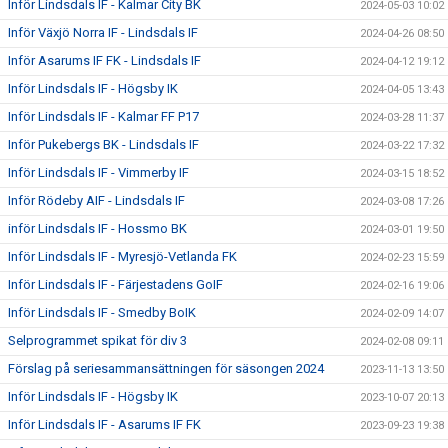
Inför Lindsdals IF - Kalmar City BK
2024-05-03 10:02
Inför Växjö Norra IF - Lindsdals IF
2024-04-26 08:50
Inför Asarums IF FK - Lindsdals IF
2024-04-12 19:12
Inför Lindsdals IF - Högsby IK
2024-04-05 13:43
Inför Lindsdals IF - Kalmar FF P17
2024-03-28 11:37
Inför Pukebergs BK - Lindsdals IF
2024-03-22 17:32
Inför Lindsdals IF - Vimmerby IF
2024-03-15 18:52
Inför Rödeby AIF - Lindsdals IF
2024-03-08 17:26
inför Lindsdals IF - Hossmo BK
2024-03-01 19:50
Inför Lindsdals IF - Myresjö-Vetlanda FK
2024-02-23 15:59
Inför Lindsdals IF - Färjestadens GoIF
2024-02-16 19:06
Inför Lindsdals IF - Smedby BoIK
2024-02-09 14:07
Selprogrammet spikat för div 3
2024-02-08 09:11
Förslag på seriesammansättningen för säsongen 2024
2023-11-13 13:50
Inför Lindsdals IF - Högsby IK
2023-10-07 20:13
Inför Lindsdals IF - Asarums IF FK
2023-09-23 19:38