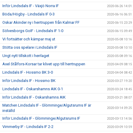
Inför Lindsdals IF - Växjö Norra IF
2020-06-26 14:01
Böda/Högby - Lindsdals IF 0-3
2020-06-16 06:51
Oskar Akinder ny i herrtruppen från Kalmar FF
2020-06-15 23:29
Sölvesborgs GoIF - Lindsdals IF 1-0
2020-06-15 09:49
Vi fortsätter och kämpar maj ut
2020-05-08 10:16
Stötta oss spelare i Lindsdals IF
2020-05-08 10:10
Ungt nytt tillskott i herrlaget
2020-05-08 09:16
Axel Stålfors-Korsar tar klivet upp till herrtruppen
2020-04-09 08:15
Lindsdals IF - Hossmo BK 3-0
2020-04-04 08:42
Inför Lindsdals IF - Hossmo BK
2020-03-27 19:20
Lindsdals IF - Oskarshamns AIK 0-1
2020-03-24 18:45
Inför Lindsdals IF - Oskarshamns AIK
2020-03-21 08:07
Matchen Lindsdals IF - Glömminge/Algutsrums IF är
2020-03-14 09:25
inställd
Inför Lindsdals IF - Glömminge/Algutsrums IF
2020-03-13 14:56
Vimmerby IF - Lindsdals IF 2-2
2020-03-09 10:59