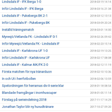
Lindsdals IF - IFK Berga 1-0
2018-03-19 14:14
Inför Lindsdals IF - IFK Berga
2018-03-16 21:34
Lindsdals IF - Pukebergs BK 2-1
2018-03-12 13:13
Inför Lindsdals IF - Pukebergs BK
2018-03-09 20:24
Inställd träningsmatch
2018-03-01 14:00
Myresjö/Vetlanda FK - Lindsdals IF 0-1
2018-02-26 09:42
Inför Myresjö/Vetlanda FK - Lindsdals IF
2018-02-23 15:14
Lindsdals IF - Karlskrona UF 1-0
2018-02-19 13:25
Inför Lindsdals IF - Karlskrona UF
2018-02-17 08:08
Lindsdals IF - Kalmar AIK/FK 2-0
2018-02-12 11:19
Första matchen för nya tränarduon
2018-02-10 10:36
In och Ut i herrfotbollen
2018-02-06 13:59
Spelordningen för herrarnas div II-serie klar
2018-01-18 08:54
Blandade framgångar i inomhuscuper
2018-01-05 11:14
Förslag på serieindelning 2018
2017-11-17 14:29
Jonathan Taylor blir ny huvudtränare
2017-10-27 09:20