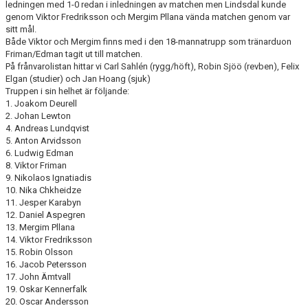
ledningen med 1-0 redan i inledningen av matchen men Lindsdal kunde
genom Viktor Fredriksson och Mergim Pllana vända matchen genom var
sitt mål.
Både Viktor och Mergim finns med i den 18-mannatrupp som tränarduon
Friman/Edman tagit ut till matchen.
På frånvarolistan hittar vi Carl Sahlén (rygg/höft), Robin Sjöö (revben), Felix
Elgan (studier) och Jan Hoang (sjuk)
Truppen i sin helhet är följande:
1. Joakom Deurell
2. Johan Lewton
4. Andreas Lundqvist
5. Anton Arvidsson
6. Ludwig Edman
8. Viktor Friman
9. Nikolaos Ignatiadis
10. Nika Chkheidze
11. Jesper Karabyn
12. Daniel Aspegren
13. Mergim Pllana
14. Viktor Fredriksson
15. Robin Olsson
16. Jacob Petersson
17. John Ämtvall
19. Oskar Kennerfalk
20. Oscar Andersson