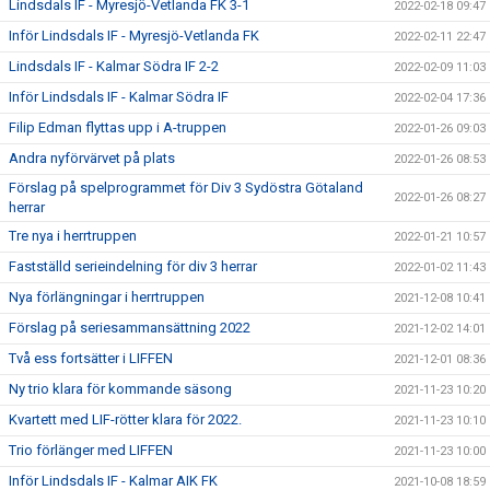
Lindsdals IF - Myresjö-Vetlanda FK 3-1
2022-02-18 09:47
Inför Lindsdals IF - Myresjö-Vetlanda FK
2022-02-11 22:47
Lindsdals IF - Kalmar Södra IF 2-2
2022-02-09 11:03
Inför Lindsdals IF - Kalmar Södra IF
2022-02-04 17:36
Filip Edman flyttas upp i A-truppen
2022-01-26 09:03
Andra nyförvärvet på plats
2022-01-26 08:53
Förslag på spelprogrammet för Div 3 Sydöstra Götaland
2022-01-26 08:27
herrar
Tre nya i herrtruppen
2022-01-21 10:57
Fastställd serieindelning för div 3 herrar
2022-01-02 11:43
Nya förlängningar i herrtruppen
2021-12-08 10:41
Förslag på seriesammansättning 2022
2021-12-02 14:01
Två ess fortsätter i LIFFEN
2021-12-01 08:36
Ny trio klara för kommande säsong
2021-11-23 10:20
Kvartett med LIF-rötter klara för 2022.
2021-11-23 10:10
Trio förlänger med LIFFEN
2021-11-23 10:00
Inför Lindsdals IF - Kalmar AIK FK
2021-10-08 18:59