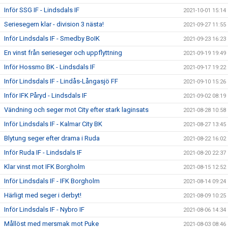
Inför SSG IF - Lindsdals IF
2021-10-01 15:14
Seriesegern klar - division 3 nästa!
2021-09-27 11:55
Inför Lindsdals IF - Smedby BoIK
2021-09-23 16:23
En vinst från serieseger och uppflyttning
2021-09-19 19:49
Inför Hossmo BK - Lindsdals IF
2021-09-17 19:22
Inför Lindsdals IF - Lindås-Långasjö FF
2021-09-10 15:26
Inför IFK Påryd - Lindsdals IF
2021-09-02 08:19
Vändning och seger mot City efter stark laginsats
2021-08-28 10:58
Inför Lindsdals IF - Kalmar City BK
2021-08-27 13:45
Blytung seger efter drama i Ruda
2021-08-22 16:02
Inför Ruda IF - Lindsdals IF
2021-08-20 22:37
Klar vinst mot IFK Borgholm
2021-08-15 12:52
Inför Lindsdals IF - IFK Borgholm
2021-08-14 09:24
Härligt med seger i derbyt!
2021-08-09 10:25
Inför Lindsdals IF - Nybro IF
2021-08-06 14:34
Mållöst med mersmak mot Puke
2021-08-03 08:46