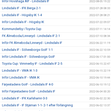
Inför Hovshaga AIF - Lindsdals IF
2022-08-05 19:22
Lindsdals IF - IFK Berga 2-1
2022-07-28 08:33
Lindsdals IF - Högsby IK 1-4
2022-07-28 08:21
Inför Lindsdals IF - Högsby IK
2022-07-22 09:07
Kommunderby i Toyota Cup
2022-07-11 14:14
FK Älmeboda/Linneryd - Lindsdals IF 2-1
2022-07-10 08:34
Inför FK Älmeboda/Linneryd - Lindsdals IF
2022-06-22 11:19
Lindsdals IF - Sölvesborgs GoIF 1-1
2022-06-22 10:59
Inför Lindsdals IF - Sölvesborgs GoIF
2022-06-17 01:00
Toyota Cup: Vimmerby IF - Lindsdals IF 2-5
2022-06-15 22:47
Lindsdals IF - VMA IK 1-3
2022-06-15 22:19
Inför Lindsdals IF - VMA IK
2022-06-10 19:44
Färjestadens GoIF - Lindsdals IF 4-0
2022-06-10 19:12
Inför Färjestadens GoIF - Lindsdals IF
2022-06-04 00:20
Lindsdals IF - IFK Karlshamn 0-3
2022-06-02 22:30
Lindsdals IF - IF Stjärnan 1-1- 2-1 efter förlängning
2022-06-02 13:37