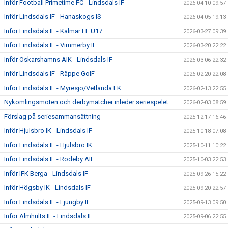
Inför Football Primetime FC - Lindsdals IF
2026-04-10 09:57
Inför Lindsdals IF - Hanaskogs IS
2026-04-05 19:13
Inför Lindsdals IF - Kalmar FF U17
2026-03-27 09:39
Inför Lindsdals IF - Vimmerby IF
2026-03-20 22:22
Inför Oskarshamns AIK - Lindsdals IF
2026-03-06 22:32
Inför Lindsdals IF - Räppe GoIF
2026-02-20 22:08
Inför Lindsdals IF - Myresjö/Vetlanda FK
2026-02-13 22:55
Nykomlingsmöten och derbymatcher inleder seriespelet
2026-02-03 08:59
Förslag på seriesammansättning
2025-12-17 16:46
Inför Hjulsbro IK - Lindsdals IF
2025-10-18 07:08
Inför Lindsdals IF - Hjulsbro IK
2025-10-11 10:22
Inför Lindsdals IF - Rödeby AIF
2025-10-03 22:53
Inför IFK Berga - Lindsdals IF
2025-09-26 15:22
Inför Högsby IK - Lindsdals IF
2025-09-20 22:57
Inför Lindsdals IF - Ljungby IF
2025-09-13 09:50
Inför Älmhults IF - Lindsdals IF
2025-09-06 22:55