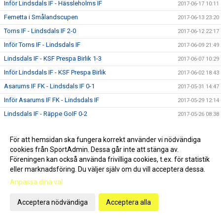
Inför Lindsdals IF - Hässleholms IF
2017-06-17 10:11
Femetta i Smålandscupen
2017-06-13 23:20
Torns IF - Lindsdals IF 2-0
2017-06-12 22:17
Inför Torns IF - Lindsdals IF
2017-06-09 21:49
Lindsdals IF - KSF Prespa Birlik 1-3
2017-06-07 10:29
Inför Lindsdals IF - KSF Prespa Birlik
2017-06-02 18:43
Asarums IF FK - Lindsdals IF 0-1
2017-05-31 14:47
Inför Asarums IF FK - Lindsdals IF
2017-05-29 12:14
Lindsdals IF - Räppe GoIF 0-2
2017-05-26 08:38
Inför Lindsdals IF - Räppe GoIF
2017-05-24 12:26
För att hemsidan ska fungera korrekt använder vi nödvändiga
IFK Berga - Lindsdals IF 2-0
2017-05-23 09:25
cookies från SportAdmin. Dessa går inte att stänga av.
Inför IFK Berga - Lindsdals IF
2017-05-19 16:09
Föreningen kan också använda frivilliga cookies, t.ex. för statistik
Lindsdals IF - Kvarnby IK 5-1
eller marknadsföring. Du väljer själv om du vill acceptera dessa.
2017-05-15 17:25
Anpassa dina val
Inför Lindsdals IF - Kvarnby IK
2017-05-13 08:49
IFK Hässleholm - Lindsdals IF 0-2
2017-05-07 14:16
Acceptera nödvändiga
Acceptera alla
Inför IFK Hässleholm - Lindsdals IF
2017-05-06 07:01