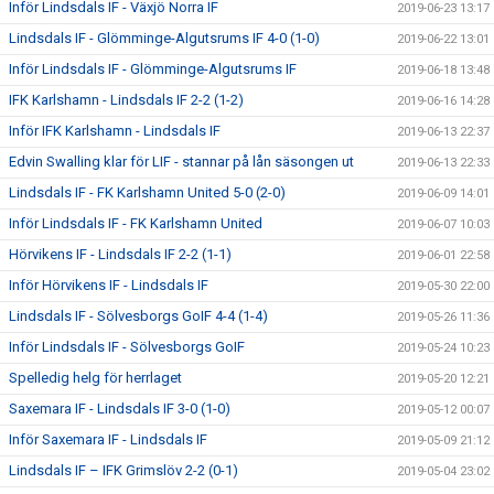
Inför Lindsdals IF - Växjö Norra IF
2019-06-23 13:17
Lindsdals IF - Glömminge-Algutsrums IF 4-0 (1-0)
2019-06-22 13:01
Inför Lindsdals IF - Glömminge-Algutsrums IF
2019-06-18 13:48
IFK Karlshamn - Lindsdals IF 2-2 (1-2)
2019-06-16 14:28
Inför IFK Karlshamn - Lindsdals IF
2019-06-13 22:37
Edvin Swalling klar för LIF - stannar på lån säsongen ut
2019-06-13 22:33
Lindsdals IF - FK Karlshamn United 5-0 (2-0)
2019-06-09 14:01
Inför Lindsdals IF - FK Karlshamn United
2019-06-07 10:03
Hörvikens IF - Lindsdals IF 2-2 (1-1)
2019-06-01 22:58
Inför Hörvikens IF - Lindsdals IF
2019-05-30 22:00
Lindsdals IF - Sölvesborgs GoIF 4-4 (1-4)
2019-05-26 11:36
Inför Lindsdals IF - Sölvesborgs GoIF
2019-05-24 10:23
Spelledig helg för herrlaget
2019-05-20 12:21
Saxemara IF - Lindsdals IF 3-0 (1-0)
2019-05-12 00:07
Inför Saxemara IF - Lindsdals IF
2019-05-09 21:12
Lindsdals IF – IFK Grimslöv 2-2 (0-1)
2019-05-04 23:02