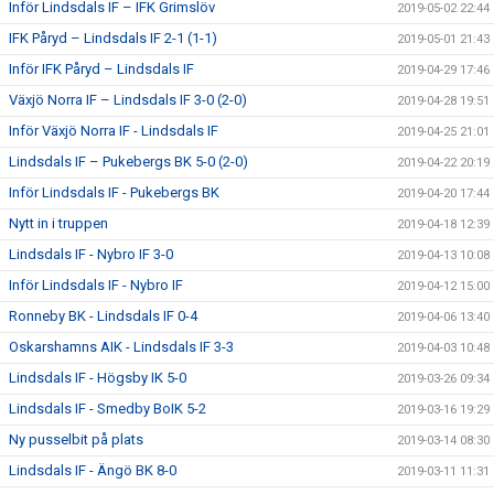
Inför Lindsdals IF – IFK Grimslöv
2019-05-02 22:44
IFK Påryd – Lindsdals IF 2-1 (1-1)
2019-05-01 21:43
Inför IFK Påryd – Lindsdals IF
2019-04-29 17:46
Växjö Norra IF – Lindsdals IF 3-0 (2-0)
2019-04-28 19:51
Inför Växjö Norra IF - Lindsdals IF
2019-04-25 21:01
Lindsdals IF – Pukebergs BK 5-0 (2-0)
2019-04-22 20:19
Inför Lindsdals IF - Pukebergs BK
2019-04-20 17:44
Nytt in i truppen
2019-04-18 12:39
Lindsdals IF - Nybro IF 3-0
2019-04-13 10:08
Inför Lindsdals IF - Nybro IF
2019-04-12 15:00
Ronneby BK - Lindsdals IF 0-4
2019-04-06 13:40
Oskarshamns AIK - Lindsdals IF 3-3
2019-04-03 10:48
Lindsdals IF - Högsby IK 5-0
2019-03-26 09:34
Lindsdals IF - Smedby BoIK 5-2
2019-03-16 19:29
Ny pusselbit på plats
2019-03-14 08:30
Lindsdals IF - Ängö BK 8-0
2019-03-11 11:31