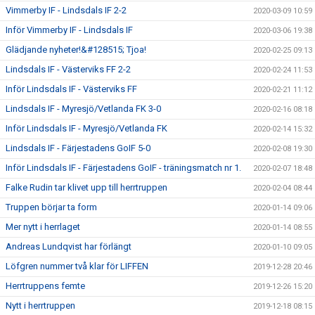
Vimmerby IF - Lindsdals IF 2-2
2020-03-09 10:59
Inför Vimmerby IF - Lindsdals IF
2020-03-06 19:38
Glädjande nyheter!&#128515; Tjoa!
2020-02-25 09:13
Lindsdals IF - Västerviks FF 2-2
2020-02-24 11:53
Inför Lindsdals IF - Västerviks FF
2020-02-21 11:12
Lindsdals IF - Myresjö/Vetlanda FK 3-0
2020-02-16 08:18
Inför Lindsdals IF - Myresjö/Vetlanda FK
2020-02-14 15:32
Lindsdals IF - Färjestadens GoIF 5-0
2020-02-08 19:30
Inför Lindsdals IF - Färjestadens GoIF - träningsmatch nr 1.
2020-02-07 18:48
Falke Rudin tar klivet upp till herrtruppen
2020-02-04 08:44
Truppen börjar ta form
2020-01-14 09:06
Mer nytt i herrlaget
2020-01-14 08:55
Andreas Lundqvist har förlängt
2020-01-10 09:05
Löfgren nummer två klar för LIFFEN
2019-12-28 20:46
Herrtruppens femte
2019-12-26 15:20
Nytt i herrtruppen
2019-12-18 08:15