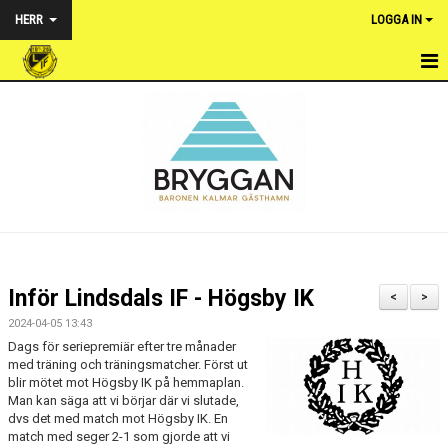
HERR
LOGGA IN
HEM
NYHETER
TRUPPEN
KALENDER
MATCHER
Inför Lindsdals IF - Högsby IK
<
>
BILDGALLERI
2024-04-05 13:43
Dags för seriepremiär efter tre månader
DOKUMENT
med träning och träningsmatcher. Först ut
blir mötet mot Högsby IK på hemmaplan.
Man kan säga att vi börjar där vi slutade,
KONTAKT
dvs det med match mot Högsby IK. En
match med seger 2-1 som gjorde att vi