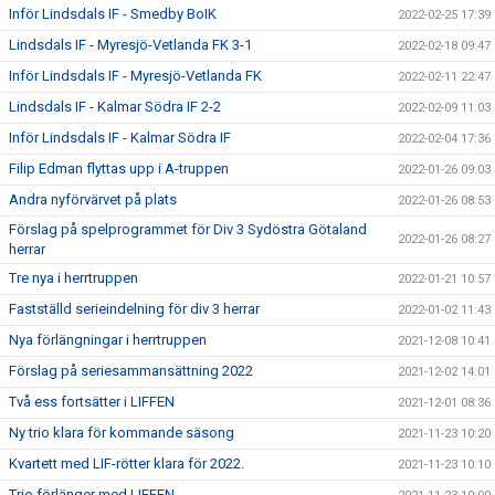
Inför Lindsdals IF - Smedby BoIK
2022-02-25 17:39
Lindsdals IF - Myresjö-Vetlanda FK 3-1
2022-02-18 09:47
Inför Lindsdals IF - Myresjö-Vetlanda FK
2022-02-11 22:47
Lindsdals IF - Kalmar Södra IF 2-2
2022-02-09 11:03
Inför Lindsdals IF - Kalmar Södra IF
2022-02-04 17:36
Filip Edman flyttas upp i A-truppen
2022-01-26 09:03
Andra nyförvärvet på plats
2022-01-26 08:53
Förslag på spelprogrammet för Div 3 Sydöstra Götaland
2022-01-26 08:27
herrar
Tre nya i herrtruppen
2022-01-21 10:57
Fastställd serieindelning för div 3 herrar
2022-01-02 11:43
Nya förlängningar i herrtruppen
2021-12-08 10:41
Förslag på seriesammansättning 2022
2021-12-02 14:01
Två ess fortsätter i LIFFEN
2021-12-01 08:36
Ny trio klara för kommande säsong
2021-11-23 10:20
Kvartett med LIF-rötter klara för 2022.
2021-11-23 10:10
Trio förlänger med LIFFEN