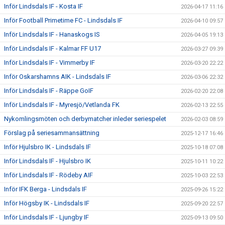
Inför Lindsdals IF - Kosta IF
2026-04-17 11:16
Inför Football Primetime FC - Lindsdals IF
2026-04-10 09:57
Inför Lindsdals IF - Hanaskogs IS
2026-04-05 19:13
Inför Lindsdals IF - Kalmar FF U17
2026-03-27 09:39
Inför Lindsdals IF - Vimmerby IF
2026-03-20 22:22
Inför Oskarshamns AIK - Lindsdals IF
2026-03-06 22:32
Inför Lindsdals IF - Räppe GoIF
2026-02-20 22:08
Inför Lindsdals IF - Myresjö/Vetlanda FK
2026-02-13 22:55
Nykomlingsmöten och derbymatcher inleder seriespelet
2026-02-03 08:59
Förslag på seriesammansättning
2025-12-17 16:46
Inför Hjulsbro IK - Lindsdals IF
2025-10-18 07:08
Inför Lindsdals IF - Hjulsbro IK
2025-10-11 10:22
Inför Lindsdals IF - Rödeby AIF
2025-10-03 22:53
Inför IFK Berga - Lindsdals IF
2025-09-26 15:22
Inför Högsby IK - Lindsdals IF
2025-09-20 22:57
Inför Lindsdals IF - Ljungby IF
2025-09-13 09:50