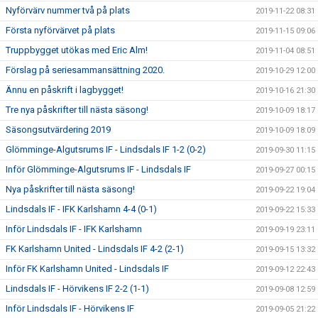
Nyförvärv nummer två på plats
2019-11-22 08:31
Första nyförvärvet på plats
2019-11-15 09:06
Truppbygget utökas med Eric Alm!
2019-11-04 08:51
Förslag på seriesammansättning 2020.
2019-10-29 12:00
Ännu en påskrift i lagbygget!
2019-10-16 21:30
Tre nya påskrifter till nästa säsong!
2019-10-09 18:17
Säsongsutvärdering 2019
2019-10-09 18:09
Glömminge-Algutsrums IF - Lindsdals IF 1-2 (0-2)
2019-09-30 11:15
Inför Glömminge-Algutsrums IF - Lindsdals IF
2019-09-27 00:15
Nya påskrifter till nästa säsong!
2019-09-22 19:04
Lindsdals IF - IFK Karlshamn 4-4 (0-1)
2019-09-22 15:33
Inför Lindsdals IF - IFK Karlshamn
2019-09-19 23:11
FK Karlshamn United - Lindsdals IF 4-2 (2-1)
2019-09-15 13:32
Inför FK Karlshamn United - Lindsdals IF
2019-09-12 22:43
Lindsdals IF - Hörvikens IF 2-2 (1-1)
2019-09-08 12:59
Inför Lindsdals IF - Hörvikens IF
2019-09-05 21:22