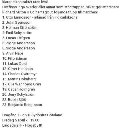
klarade kontraktet utan kval.
Det finns inga skador eller annat som stör truppen, vilket gör att tränare
Richard Milton o Co har tagit ut följande trupp till matchen:
1. Otto Emricsson - inlånad från FK Karlskrona
2. John Svensson
3. Herman Sillerström
4. Emil Schylström
5. Lucas Löfgren
6. Zigge Andersson
8. Sigge Andersson
9. Arvin Nabi
10. Filip Edman
11. Lukas Quist
12. Oliver Hansson
14. Charles Svärdmyr
15. Martin Holmberg
17. Olle Wahnberg Gren
19. Oscar Holmgren
20. Jerry Schylström
22. Robin Sjöö
23. Benjamin Bengtsson
Omgång 1 - div III Sydöstra Götaland
Fredag 5 april kl. 19.00
Lindsdals IF - Högsby IK