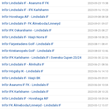
Inför Lindsdals IF - Asarums IF FK
2023-09-23 19:38
Inför Lindsdals IF - IFK Karlshamn
2023-09-16 19:23
Inför Hovshaga AIF - Lindsdals IF
2023-09-08 08:58
Inför Lindsdals IF- FK Älmeboda/Linneryd
2023-09-01 09:07
Inför IFK Oskarshamn - Lindsdals IF
2023-08-25 08:27
Inför Lindsdals IF- Växjö Norra IF
2023-08-18 08:25
Inför Färjestadens GoIF- Lindsdals IF
2023-08-11 08:41
Inför Kristianopels GoIF - Lindsdals IF
2023-08-03 10:46
Inför IFK Karlshamn - Lindsdals IF i Svenska Cupen 23/24
2023-06-30 22:56
Inför Lindsdals IF - Älmhults IF
2023-06-21 08:56
Inför Högsby IK - Lindsdals IF
2023-06-16 14:10
Inför Lindsdals IF- Växjö BK
2023-06-09 09:01
Inför Asarums IF FK - Lindsdals IF
2023-06-04 10:04
Inför IFK Karlshamn - Lindsdals IF
2023-05-28 10:25
Inför Lindsdals IF - Hovshaga AIF
2023-05-18 09:04
Inför FK Älmeboda/Linneryd - Lindsdals IF
2023-05-12 15:07