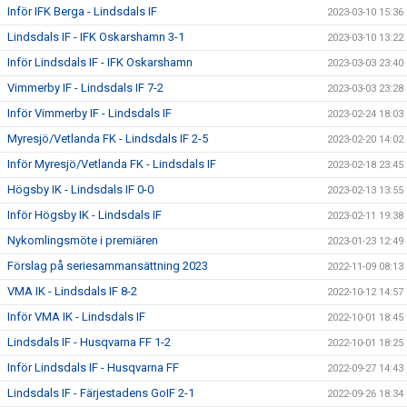
Inför IFK Berga - Lindsdals IF
2023-03-10 15:36
Lindsdals IF - IFK Oskarshamn 3-1
2023-03-10 13:22
Inför Lindsdals IF - IFK Oskarshamn
2023-03-03 23:40
Vimmerby IF - Lindsdals IF 7-2
2023-03-03 23:28
Inför Vimmerby IF - Lindsdals IF
2023-02-24 18:03
Myresjö/Vetlanda FK - Lindsdals IF 2-5
2023-02-20 14:02
Inför Myresjö/Vetlanda FK - Lindsdals IF
2023-02-18 23:45
Högsby IK - Lindsdals IF 0-0
2023-02-13 13:55
Inför Högsby IK - Lindsdals IF
2023-02-11 19:38
Nykomlingsmöte i premiären
2023-01-23 12:49
Förslag på seriesammansättning 2023
2022-11-09 08:13
VMA IK - Lindsdals IF 8-2
2022-10-12 14:57
Inför VMA IK - Lindsdals IF
2022-10-01 18:45
Lindsdals IF - Husqvarna FF 1-2
2022-10-01 18:25
Inför Lindsdals IF - Husqvarna FF
2022-09-27 14:43
Lindsdals IF - Färjestadens GoIF 2-1
2022-09-26 18:34