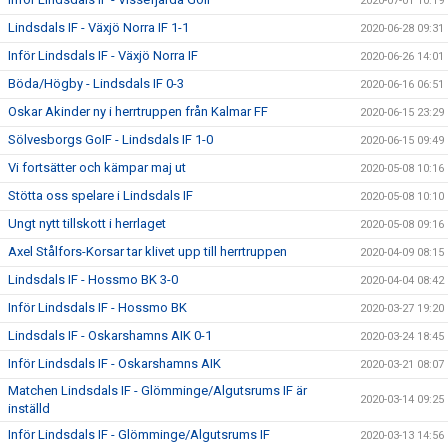
2020-07-01 10:19
Lindsdals IF - Växjö Norra IF 1-1
2020-06-28 09:31
Inför Lindsdals IF - Växjö Norra IF
2020-06-26 14:01
Böda/Högby - Lindsdals IF 0-3
2020-06-16 06:51
Oskar Akinder ny i herrtruppen från Kalmar FF
2020-06-15 23:29
Sölvesborgs GoIF - Lindsdals IF 1-0
2020-06-15 09:49
Vi fortsätter och kämpar maj ut
2020-05-08 10:16
Stötta oss spelare i Lindsdals IF
2020-05-08 10:10
Ungt nytt tillskott i herrlaget
2020-05-08 09:16
Axel Stålfors-Korsar tar klivet upp till herrtruppen
2020-04-09 08:15
Lindsdals IF - Hossmo BK 3-0
2020-04-04 08:42
Inför Lindsdals IF - Hossmo BK
2020-03-27 19:20
Lindsdals IF - Oskarshamns AIK 0-1
2020-03-24 18:45
Inför Lindsdals IF - Oskarshamns AIK
2020-03-21 08:07
Matchen Lindsdals IF - Glömminge/Algutsrums IF är
2020-03-14 09:25
inställd
Inför Lindsdals IF - Glömminge/Algutsrums IF
2020-03-13 14:56