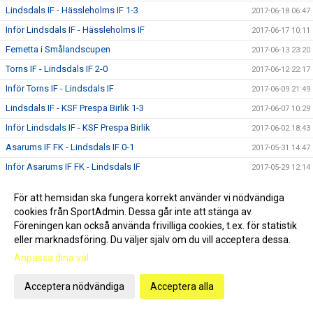
Lindsdals IF - Hässleholms IF 1-3
2017-06-18 06:47
Inför Lindsdals IF - Hässleholms IF
2017-06-17 10:11
Femetta i Smålandscupen
2017-06-13 23:20
Torns IF - Lindsdals IF 2-0
2017-06-12 22:17
Inför Torns IF - Lindsdals IF
2017-06-09 21:49
Lindsdals IF - KSF Prespa Birlik 1-3
2017-06-07 10:29
Inför Lindsdals IF - KSF Prespa Birlik
2017-06-02 18:43
Asarums IF FK - Lindsdals IF 0-1
2017-05-31 14:47
Inför Asarums IF FK - Lindsdals IF
2017-05-29 12:14
Lindsdals IF - Räppe GoIF 0-2
2017-05-26 08:38
För att hemsidan ska fungera korrekt använder vi nödvändiga
Inför Lindsdals IF - Räppe GoIF
2017-05-24 12:26
cookies från SportAdmin. Dessa går inte att stänga av.
IFK Berga - Lindsdals IF 2-0
Föreningen kan också använda frivilliga cookies, t.ex. för statistik
2017-05-23 09:25
eller marknadsföring. Du väljer själv om du vill acceptera dessa.
Inför IFK Berga - Lindsdals IF
2017-05-19 16:09
Anpassa dina val
Lindsdals IF - Kvarnby IK 5-1
2017-05-15 17:25
Inför Lindsdals IF - Kvarnby IK
2017-05-13 08:49
Acceptera nödvändiga
Acceptera alla
IFK Hässleholm - Lindsdals IF 0-2
2017-05-07 14:16