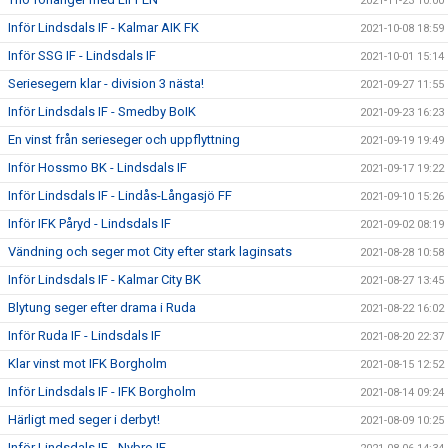
2021-11-23 10:00
Inför Lindsdals IF - Kalmar AIK FK
2021-10-08 18:59
Inför SSG IF - Lindsdals IF
2021-10-01 15:14
Seriesegern klar - division 3 nästa!
2021-09-27 11:55
Inför Lindsdals IF - Smedby BoIK
2021-09-23 16:23
En vinst från serieseger och uppflyttning
2021-09-19 19:49
Inför Hossmo BK - Lindsdals IF
2021-09-17 19:22
Inför Lindsdals IF - Lindås-Långasjö FF
2021-09-10 15:26
Inför IFK Påryd - Lindsdals IF
2021-09-02 08:19
Vändning och seger mot City efter stark laginsats
2021-08-28 10:58
Inför Lindsdals IF - Kalmar City BK
2021-08-27 13:45
Blytung seger efter drama i Ruda
2021-08-22 16:02
Inför Ruda IF - Lindsdals IF
2021-08-20 22:37
Klar vinst mot IFK Borgholm
2021-08-15 12:52
Inför Lindsdals IF - IFK Borgholm
2021-08-14 09:24
Härligt med seger i derbyt!
2021-08-09 10:25
Inför Lindsdals IF - Nybro IF