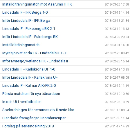
Inställd träningsmatch mot Asarums IF FK
2018-03-23 17:38
Lindsdals IF - IFK Berga 1-0
2018-03-19 14:14
Inför Lindsdals IF - IFK Berga
2018-03-16 21:34
Lindsdals IF - Pukebergs BK 2-1
2018-03-12 13:13
Inför Lindsdals IF - Pukebergs BK
2018-03-09 20:24
Inställd träningsmatch
2018-03-01 14:00
Myresjö/Vetlanda FK - Lindsdals IF 0-1
2018-02-26 09:42
Inför Myresjö/Vetlanda FK - Lindsdals IF
2018-02-23 15:14
Lindsdals IF - Karlskrona UF 1-0
2018-02-19 13:25
Inför Lindsdals IF - Karlskrona UF
2018-02-17 08:08
Lindsdals IF - Kalmar AIK/FK 2-0
2018-02-12 11:19
Första matchen för nya tränarduon
2018-02-10 10:36
In och Ut i herrfotbollen
2018-02-06 13:59
Spelordningen för herrarnas div II-serie klar
2018-01-18 08:54
Blandade framgångar i inomhuscuper
2018-01-05 11:14
Förslag på serieindelning 2018
2017-11-17 14:29