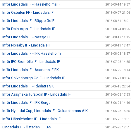
Inför Lindsdals IF - Hässleholms IF
2018-09-14 19:37
Inför Österlen FF - Lindsdals IF
2018-09-07 21:04
Inför Lindsdals IF - Räppe GoIF
2018-08-31 18:01
Inför Dalstorps IF - Lindsdals IF
2018-08-24 08:25
Inför Lindsdals IF - Nässjö FF
2018-08-17 11:15
Inför Nosaby IF - Lindsdals IF
2018-08-11 17:47
Inför Lindsdals IF - IFK Hässleholm
2018-08-03 18:57
Inför IFÖ Bromölla IF - Lindsdals IF
2018-07-05 14:55
Inför Lindsdals IF - Asarums IF FK
2018-06-29 18:14
Inför Sölvesborgs GoIF - Lindsdals IF
2018-06-21 08:56
Inför Lindsdals IF - Råslätts SK
2018-06-15 22:34
Inför Assyriska Turabdin IK - Lindsdals IF
2018-06-08 17:53
Inför Lindsdals IF - IFK Berga
2018-06-04 14:46
Inför Hyundai Cup, Lindsdals IF - Oskarshamns AIK
2018-05-28 15:55
Inför Hässleholms IF - Lindsdals IF
2018-05-25 18:51
Lindsdals IF - Österlen FF 0-5
2018-05-23 12:51