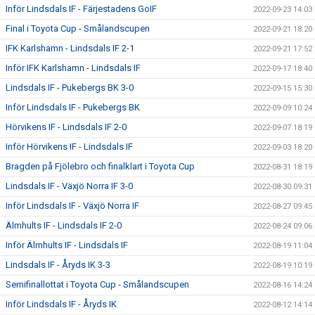
Inför Lindsdals IF - Färjestadens GoIF
2022-09-23 14:03
Final i Toyota Cup - Smålandscupen
2022-09-21 18:20
IFK Karlshamn - Lindsdals IF 2-1
2022-09-21 17:52
Inför IFK Karlshamn - Lindsdals IF
2022-09-17 18:40
Lindsdals IF - Pukebergs BK 3-0
2022-09-15 15:30
Inför Lindsdals IF - Pukebergs BK
2022-09-09 10:24
Hörvikens IF - Lindsdals IF 2-0
2022-09-07 18:19
Inför Hörvikens IF - Lindsdals IF
2022-09-03 18:20
Bragden på Fjölebro och finalklart i Toyota Cup
2022-08-31 18:19
Lindsdals IF - Växjö Norra IF 3-0
2022-08-30 09:31
Inför Lindsdals IF - Växjö Norra IF
2022-08-27 09:45
Älmhults IF - Lindsdals IF 2-0
2022-08-24 09:06
Inför Älmhults IF - Lindsdals IF
2022-08-19 11:04
Lindsdals IF - Åryds IK 3-3
2022-08-19 10:19
Semifinallottat i Toyota Cup - Smålandscupen
2022-08-16 14:24
Inför Lindsdals IF - Åryds IK
2022-08-12 14:14