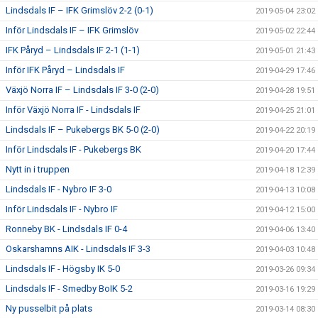
Lindsdals IF – IFK Grimslöv 2-2 (0-1)
2019-05-04 23:02
Inför Lindsdals IF – IFK Grimslöv
2019-05-02 22:44
IFK Påryd – Lindsdals IF 2-1 (1-1)
2019-05-01 21:43
Inför IFK Påryd – Lindsdals IF
2019-04-29 17:46
Växjö Norra IF – Lindsdals IF 3-0 (2-0)
2019-04-28 19:51
Inför Växjö Norra IF - Lindsdals IF
2019-04-25 21:01
Lindsdals IF – Pukebergs BK 5-0 (2-0)
2019-04-22 20:19
Inför Lindsdals IF - Pukebergs BK
2019-04-20 17:44
Nytt in i truppen
2019-04-18 12:39
Lindsdals IF - Nybro IF 3-0
2019-04-13 10:08
Inför Lindsdals IF - Nybro IF
2019-04-12 15:00
Ronneby BK - Lindsdals IF 0-4
2019-04-06 13:40
Oskarshamns AIK - Lindsdals IF 3-3
2019-04-03 10:48
Lindsdals IF - Högsby IK 5-0
2019-03-26 09:34
Lindsdals IF - Smedby BoIK 5-2
2019-03-16 19:29
Ny pusselbit på plats
2019-03-14 08:30