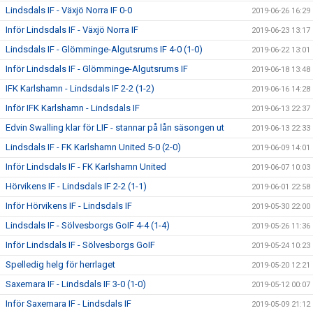
Lindsdals IF - Växjö Norra IF 0-0
2019-06-26 16:29
Inför Lindsdals IF - Växjö Norra IF
2019-06-23 13:17
Lindsdals IF - Glömminge-Algutsrums IF 4-0 (1-0)
2019-06-22 13:01
Inför Lindsdals IF - Glömminge-Algutsrums IF
2019-06-18 13:48
IFK Karlshamn - Lindsdals IF 2-2 (1-2)
2019-06-16 14:28
Inför IFK Karlshamn - Lindsdals IF
2019-06-13 22:37
Edvin Swalling klar för LIF - stannar på lån säsongen ut
2019-06-13 22:33
Lindsdals IF - FK Karlshamn United 5-0 (2-0)
2019-06-09 14:01
Inför Lindsdals IF - FK Karlshamn United
2019-06-07 10:03
Hörvikens IF - Lindsdals IF 2-2 (1-1)
2019-06-01 22:58
Inför Hörvikens IF - Lindsdals IF
2019-05-30 22:00
Lindsdals IF - Sölvesborgs GoIF 4-4 (1-4)
2019-05-26 11:36
Inför Lindsdals IF - Sölvesborgs GoIF
2019-05-24 10:23
Spelledig helg för herrlaget
2019-05-20 12:21
Saxemara IF - Lindsdals IF 3-0 (1-0)
2019-05-12 00:07
Inför Saxemara IF - Lindsdals IF
2019-05-09 21:12