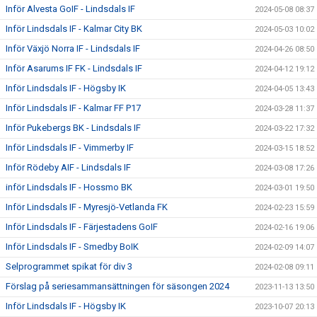
Inför Alvesta GoIF - Lindsdals IF
2024-05-08 08:37
Inför Lindsdals IF - Kalmar City BK
2024-05-03 10:02
Inför Växjö Norra IF - Lindsdals IF
2024-04-26 08:50
Inför Asarums IF FK - Lindsdals IF
2024-04-12 19:12
Inför Lindsdals IF - Högsby IK
2024-04-05 13:43
Inför Lindsdals IF - Kalmar FF P17
2024-03-28 11:37
Inför Pukebergs BK - Lindsdals IF
2024-03-22 17:32
Inför Lindsdals IF - Vimmerby IF
2024-03-15 18:52
Inför Rödeby AIF - Lindsdals IF
2024-03-08 17:26
inför Lindsdals IF - Hossmo BK
2024-03-01 19:50
Inför Lindsdals IF - Myresjö-Vetlanda FK
2024-02-23 15:59
Inför Lindsdals IF - Färjestadens GoIF
2024-02-16 19:06
Inför Lindsdals IF - Smedby BoIK
2024-02-09 14:07
Selprogrammet spikat för div 3
2024-02-08 09:11
Förslag på seriesammansättningen för säsongen 2024
2023-11-13 13:50
Inför Lindsdals IF - Högsby IK
2023-10-07 20:13