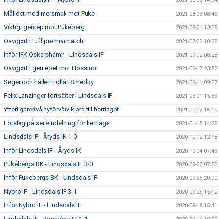
2021-08-06 14:34
Mållöst med mersmak mot Puke
2021-08-03 08:46
Viktigt genrep mot Pukeberg
2021-08-01 13:39
Oavgjort i tuff premiärmatch
2021-07-03 10:25
Inför IFK Oskarshamn - Lindsdals IF
2021-07-02 08:28
Oavgjort i genrepet mot Hossmo
2021-06-17 23:52
Seger och hållen nolla i Smedby
2021-06-11 09:37
Felix Lanzinger fortsätter i Lindsdals IF
2021-03-01 15:39
Ytterligare två nyförvärv klara till herrlaget
2021-02-17 16:19
Förslag på serieindelning för herrlaget
2021-01-15 14:25
Lindsdals IF - Åryds IK 1-0
2020-10-12 12:18
Inför Lindsdals IF - Åryds IK
2020-10-04 07:43
Pukebergs BK - Lindsdals IF 3-0
2020-09-27 07:52
Inför Pukebergs BK - Lindsdals IF
2020-09-25 20:00
Nybro IF - Lindsdals IF 3-1
2020-09-25 15:12
Inför Nybro IF - Lindsdals IF
2020-09-18 15:41
Lindsdals IF - Ronneby BK 1-1