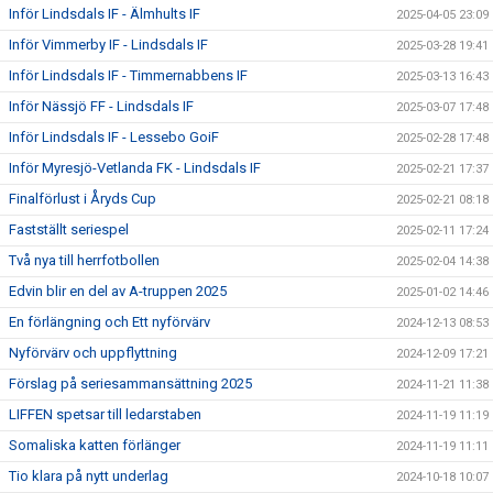
Inför Lindsdals IF - Älmhults IF
2025-04-05 23:09
Inför Vimmerby IF - Lindsdals IF
2025-03-28 19:41
Inför Lindsdals IF - Timmernabbens IF
2025-03-13 16:43
Inför Nässjö FF - Lindsdals IF
2025-03-07 17:48
Inför Lindsdals IF - Lessebo GoiF
2025-02-28 17:48
Inför Myresjö-Vetlanda FK - Lindsdals IF
2025-02-21 17:37
Finalförlust i Åryds Cup
2025-02-21 08:18
Fastställt seriespel
2025-02-11 17:24
Två nya till herrfotbollen
2025-02-04 14:38
Edvin blir en del av A-truppen 2025
2025-01-02 14:46
En förlängning och Ett nyförvärv
2024-12-13 08:53
Nyförvärv och uppflyttning
2024-12-09 17:21
Förslag på seriesammansättning 2025
2024-11-21 11:38
LIFFEN spetsar till ledarstaben
2024-11-19 11:19
Somaliska katten förlänger
2024-11-19 11:11
Tio klara på nytt underlag
2024-10-18 10:07