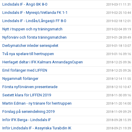
Lindsdals IF - Ängö BK 8-0
2019-03-11 11:31
Lindsdals IF - Myresjö/Vetlanda FK 1-1
2019-02-25 10:44
Lindsdals IF - Lindås/Långasjö FF 8-0
2019-02-18 12:01
Nytt i truppen och ny träningsmatch
2019-02-04 09:19
Nyförvärv och första träningsmatchen
2019-01-28 09:49
Derbymatcher inleder seriespelet
2019-01-18 13:07
Två nya spelare till herrtruppen
2019-01-16 09:16
Herrlaget deltar i IFK Kalmars AnnandagsCupen
2018-12-25 09:36
Emil förlänger med LIFFEN
2018-12-25 09:26
Nygammalt förlänger
2018-12-14 11:55
Första nyförvärven presenterade
2018-12-10 10:47
Sextett klara för LIFFEN 2019
2018-11-30 09:16
Martin Edman - ny tränare för herrtruppen
2018-11-20 14:00
Förslag på serieindelning 2019
2018-11-09 09:29
Inför IFK Berga - Lindsdals IF
2018-09-28 15:39
Inför Lindsdals IF - Assyriska Turabdin IK
2018-09-21 19:39