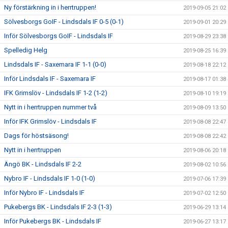
Ny förstärkning in i herrtruppen!
2019-09-05 21:02
Sölvesborgs GoIF - Lindsdals IF 0-5 (0-1)
2019-09-01 20:29
Inför Sölvesborgs GoIF - Lindsdals IF
2019-08-29 23:38
Spelledig Helg
2019-08-25 16:39
Lindsdals IF - Saxemara IF 1-1 (0-0)
2019-08-18 22:12
Inför Lindsdals IF - Saxemara IF
2019-08-17 01:38
IFK Grimslöv - Lindsdals IF 1-2 (1-2)
2019-08-10 19:19
Nytt in i herrtruppen nummer två
2019-08-09 13:50
Inför IFK Grimslöv - Lindsdals IF
2019-08-08 22:47
Dags för höstsäsong!
2019-08-08 22:42
Nytt in i herrtruppen
2019-08-06 20:18
Ängö BK - Lindsdals IF 2-2
2019-08-02 10:56
Nybro IF - Lindsdals IF 1-0 (1-0)
2019-07-06 17:39
Inför Nybro IF - Lindsdals IF
2019-07-02 12:50
Pukebergs BK - Lindsdals IF 2-3 (1-3)
2019-06-29 13:14
Inför Pukebergs BK - Lindsdals IF
2019-06-27 13:17