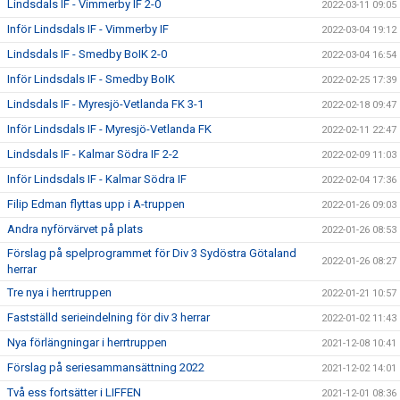
Lindsdals IF - Vimmerby IF 2-0
2022-03-11 09:05
Inför Lindsdals IF - Vimmerby IF
2022-03-04 19:12
Lindsdals IF - Smedby BoIK 2-0
2022-03-04 16:54
Inför Lindsdals IF - Smedby BoIK
2022-02-25 17:39
Lindsdals IF - Myresjö-Vetlanda FK 3-1
2022-02-18 09:47
Inför Lindsdals IF - Myresjö-Vetlanda FK
2022-02-11 22:47
Lindsdals IF - Kalmar Södra IF 2-2
2022-02-09 11:03
Inför Lindsdals IF - Kalmar Södra IF
2022-02-04 17:36
Filip Edman flyttas upp i A-truppen
2022-01-26 09:03
Andra nyförvärvet på plats
2022-01-26 08:53
Förslag på spelprogrammet för Div 3 Sydöstra Götaland
2022-01-26 08:27
herrar
Tre nya i herrtruppen
2022-01-21 10:57
Fastställd serieindelning för div 3 herrar
2022-01-02 11:43
Nya förlängningar i herrtruppen
2021-12-08 10:41
Förslag på seriesammansättning 2022
2021-12-02 14:01
Två ess fortsätter i LIFFEN
2021-12-01 08:36