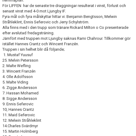
hemmaplan.
För LIFFEN har de senaste tre draggningar resulterat i vinst, förlust och
senast vinst med 4-0 mot Ljungby IF.
Fyra mål och fyra målskyttar hittar vi. Benjamin Bengtsson, Melwin
Stråhleklint, Ennis Seferovic och Jerry Schylström.
Alla finns med i den trupp som tränare Rickard Milton o Co presenterade
efter avslutad fredagsträning.
Jämfört med truppen mot Ljungby saknas Rami Chahrour. Tillkommer gör
istället Hannes Crantz och Wincent Franzén.
Truppen i sin helhet blir då följande;
1. Mustaf Yuusuf
25. Melvin Petersson
2. Malte Wefling
3. Wincent Franzén
4. Olle Adolfsson
5. Malte Viding
6. Zigge Andersson
7. Hassan Mohamed
8. Sigge Andersson
9. Ennis Seferovic
10, Hannes Crantz
11. Maid Seferovic
12. Melwin Stråhleklint
14.Charles Svärdmyr
15. Martin Holmberg