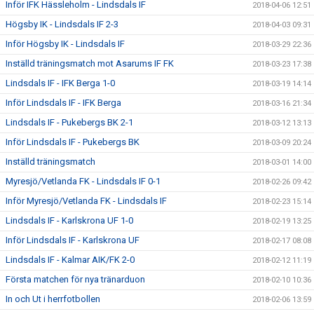
Inför IFK Hässleholm - Lindsdals IF
2018-04-06 12:51
Högsby IK - Lindsdals IF 2-3
2018-04-03 09:31
Inför Högsby IK - Lindsdals IF
2018-03-29 22:36
Inställd träningsmatch mot Asarums IF FK
2018-03-23 17:38
Lindsdals IF - IFK Berga 1-0
2018-03-19 14:14
Inför Lindsdals IF - IFK Berga
2018-03-16 21:34
Lindsdals IF - Pukebergs BK 2-1
2018-03-12 13:13
Inför Lindsdals IF - Pukebergs BK
2018-03-09 20:24
Inställd träningsmatch
2018-03-01 14:00
Myresjö/Vetlanda FK - Lindsdals IF 0-1
2018-02-26 09:42
Inför Myresjö/Vetlanda FK - Lindsdals IF
2018-02-23 15:14
Lindsdals IF - Karlskrona UF 1-0
2018-02-19 13:25
Inför Lindsdals IF - Karlskrona UF
2018-02-17 08:08
Lindsdals IF - Kalmar AIK/FK 2-0
2018-02-12 11:19
Första matchen för nya tränarduon
2018-02-10 10:36
In och Ut i herrfotbollen
2018-02-06 13:59