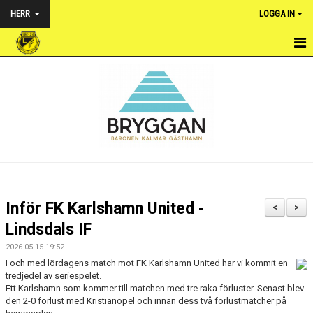
HERR
LOGGA IN
HEM
NYHETER
TRUPPEN
KALENDER
MATCHER
Inför FK Karlshamn United -
<
>
BILDGALLERI
Lindsdals IF
2026-05-15 19:52
DOKUMENT
I och med lördagens match mot FK Karlshamn United har vi kommit en
tredjedel av seriespelet.
KONTAKT
Ett Karlshamn som kommer till matchen med tre raka förluster. Senast blev
den 2-0 förlust med Kristianopel och innan dess två förlustmatcher på