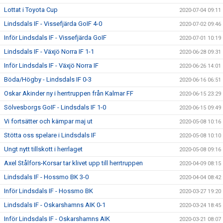
Lottat i Toyota Cup
2020-07-04 09:11
Lindsdals IF - Vissefjärda GoIF 4-0
2020-07-02 09:46
Inför Lindsdals IF - Vissefjärda GoIF
2020-07-01 10:19
Lindsdals IF - Växjö Norra IF 1-1
2020-06-28 09:31
Inför Lindsdals IF - Växjö Norra IF
2020-06-26 14:01
Böda/Högby - Lindsdals IF 0-3
2020-06-16 06:51
Oskar Akinder ny i herrtruppen från Kalmar FF
2020-06-15 23:29
Sölvesborgs GoIF - Lindsdals IF 1-0
2020-06-15 09:49
Vi fortsätter och kämpar maj ut
2020-05-08 10:16
Stötta oss spelare i Lindsdals IF
2020-05-08 10:10
Ungt nytt tillskott i herrlaget
2020-05-08 09:16
Axel Stålfors-Korsar tar klivet upp till herrtruppen
2020-04-09 08:15
Lindsdals IF - Hossmo BK 3-0
2020-04-04 08:42
Inför Lindsdals IF - Hossmo BK
2020-03-27 19:20
Lindsdals IF - Oskarshamns AIK 0-1
2020-03-24 18:45
Inför Lindsdals IF - Oskarshamns AIK
2020-03-21 08:07