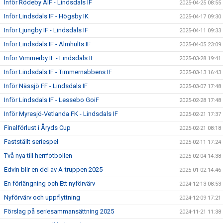
Inför Rödeby AIF - Lindsdals IF
2025-04-25 08:55
Inför Lindsdals IF - Högsby IK
2025-04-17 09:30
Inför Ljungby IF - Lindsdals IF
2025-04-11 09:33
Inför Lindsdals IF - Älmhults IF
2025-04-05 23:09
Inför Vimmerby IF - Lindsdals IF
2025-03-28 19:41
Inför Lindsdals IF - Timmernabbens IF
2025-03-13 16:43
Inför Nässjö FF - Lindsdals IF
2025-03-07 17:48
Inför Lindsdals IF - Lessebo GoiF
2025-02-28 17:48
Inför Myresjö-Vetlanda FK - Lindsdals IF
2025-02-21 17:37
Finalförlust i Åryds Cup
2025-02-21 08:18
Fastställt seriespel
2025-02-11 17:24
Två nya till herrfotbollen
2025-02-04 14:38
Edvin blir en del av A-truppen 2025
2025-01-02 14:46
En förlängning och Ett nyförvärv
2024-12-13 08:53
Nyförvärv och uppflyttning
2024-12-09 17:21
Förslag på seriesammansättning 2025
2024-11-21 11:38