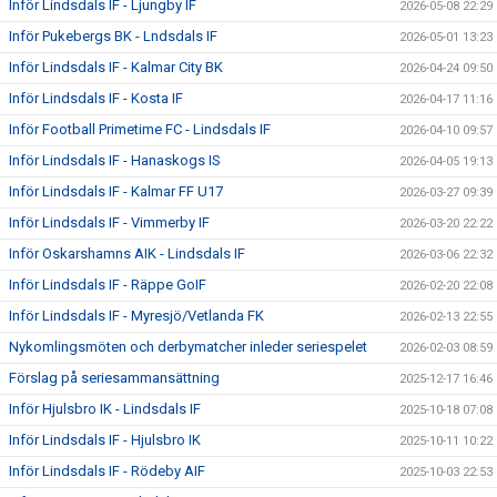
Inför Lindsdals IF - Ljungby IF
2026-05-08 22:29
Inför Pukebergs BK - Lndsdals IF
2026-05-01 13:23
Inför Lindsdals IF - Kalmar City BK
2026-04-24 09:50
Inför Lindsdals IF - Kosta IF
2026-04-17 11:16
Inför Football Primetime FC - Lindsdals IF
2026-04-10 09:57
Inför Lindsdals IF - Hanaskogs IS
2026-04-05 19:13
Inför Lindsdals IF - Kalmar FF U17
2026-03-27 09:39
Inför Lindsdals IF - Vimmerby IF
2026-03-20 22:22
Inför Oskarshamns AIK - Lindsdals IF
2026-03-06 22:32
Inför Lindsdals IF - Räppe GoIF
2026-02-20 22:08
Inför Lindsdals IF - Myresjö/Vetlanda FK
2026-02-13 22:55
Nykomlingsmöten och derbymatcher inleder seriespelet
2026-02-03 08:59
Förslag på seriesammansättning
2025-12-17 16:46
Inför Hjulsbro IK - Lindsdals IF
2025-10-18 07:08
Inför Lindsdals IF - Hjulsbro IK
2025-10-11 10:22
Inför Lindsdals IF - Rödeby AIF
2025-10-03 22:53