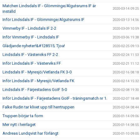
Matchen Lindsdals IF - Glömminge/Algutsrums IF är
2020-03-14 09:25
inställd
Inför Lindsdals IF - Glömminge/Algutsrums IF
2020-03-13 14:56
Vimmerby IF - Lindsdals IF 2-2
2020-03-09 10:59
Inför Vimmerby IF - Lindsdals IF
2020-03-06 19:38
Glädjande nyheter!&#128515; Tjoa!
2020-02-25 09:13
Lindsdals IF - Västerviks FF 2-2
2020-02-24 11:53
Inför Lindsdals IF - Västerviks FF
2020-02-21 11:12
Lindsdals IF - Myresjö/Vetlanda FK 3-0
2020-02-16 08:18
Inför Lindsdals IF - Myresjö/Vetlanda FK
2020-02-14 15:32
Lindsdals IF - Färjestadens GoIF 5-0
2020-02-08 19:30
Inför Lindsdals IF - Färjestadens GoIF - träningsmatch nr 1.
2020-02-07 18:48
Falke Rudin tar klivet upp till herrtruppen
2020-02-04 08:44
Truppen börjar ta form
2020-01-14 09:06
Mer nytt i herrlaget
2020-01-14 08:55
Andreas Lundqvist har förlängt
2020-01-10 09:05