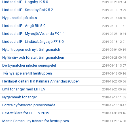
Lindsdals IF - Högsby IK 5-0
2019-03-26 09:34
Lindsdals IF - Smedby BoIK 5-2
2019-03-16 19:29
Ny pusselbit på plats
2019-03-14 08:30
Lindsdals IF - Ängö BK 8-0
2019-03-11 11:31
Lindsdals IF - Myresjö/Vetlanda FK 1-1
2019-02-25 10:44
Lindsdals IF - Lindås/Långasjö FF 8-0
2019-02-18 12:01
Nytt i truppen och ny träningsmatch
2019-02-04 09:19
Nyförvärv och första träningsmatchen
2019-01-28 09:49
Derbymatcher inleder seriespelet
2019-01-18 13:07
Två nya spelare till herrtruppen
2019-01-16 09:16
Herrlaget deltar i IFK Kalmars AnnandagsCupen
2018-12-25 09:36
Emil förlänger med LIFFEN
2018-12-25 09:26
Nygammalt förlänger
2018-12-14 11:55
Första nyförvärven presenterade
2018-12-10 10:47
Sextett klara för LIFFEN 2019
2018-11-30 09:16
Martin Edman - ny tränare för herrtruppen
2018-11-20 14:00