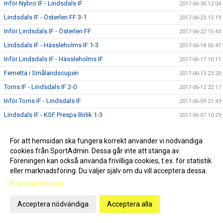
Inför Nybro IF - Lindsdals IF
2017-06-30 12:04
Lindsdals IF - Österlen FF 3-1
2017-06-23 15:19
Inför Lindsdals IF - Österlen FF
2017-06-22 15:43
Lindsdals IF - Hässleholms IF 1-3
2017-06-18 06:47
Inför Lindsdals IF - Hässleholms IF
2017-06-17 10:11
Femetta i Smålandscupen
2017-06-13 23:20
Torns IF - Lindsdals IF 2-0
2017-06-12 22:17
Inför Torns IF - Lindsdals IF
2017-06-09 21:49
Lindsdals IF - KSF Prespa Birlik 1-3
2017-06-07 10:29
Inför Lindsdals IF - KSF Prespa Birlik
2017-06-02 18:43
För att hemsidan ska fungera korrekt använder vi nödvändiga
Asarums IF FK - Lindsdals IF 0-1
2017-05-31 14:47
cookies från SportAdmin. Dessa går inte att stänga av.
Inför Asarums IF FK - Lindsdals IF
2017-05-29 12:14
Föreningen kan också använda frivilliga cookies, t.ex. för statistik
Lindsdals IF - Räppe GoIF 0-2
eller marknadsföring. Du väljer själv om du vill acceptera dessa.
2017-05-26 08:38
Anpassa dina val
Inför Lindsdals IF - Räppe GoIF
2017-05-24 12:26
IFK Berga - Lindsdals IF 2-0
2017-05-23 09:25
Acceptera nödvändiga
Acceptera alla
Inför IFK Berga - Lindsdals IF
2017-05-19 16:09