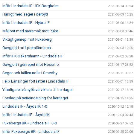
Inför Lindsdals IF - IFK Borgholm
2021-08-14 09:24
Härligt med seger i derbyt!
2021-08-09 10:25
Inför Lindsdals IF - Nybro IF
2021-08-06 14:34
Mållöst med mersmak mot Puke
2021-08-03 08:46
Viktigt genrep mot Pukeberg
2021-08-01 13:39
Oavgjort i tuff premiärmatch
2021-07-03 10:25
Inför IFK Oskarshamn - Lindsdals IF
2021-07-02 08:28
Oavgjort i genrepet mot Hossmo
2021-06-17 23:52
Seger och hållen nolla i Smedby
2021-06-11 09:37
Felix Lanzinger fortsätter i Lindsdals IF
2021-03-01 15:39
Ytterligare två nyförvärv klara till herrlaget
2021-02-17 16:19
Förslag på serieindelning för herrlaget
2021-01-15 14:25
Lindsdals IF - Åryds IK 1-0
2020-10-12 12:18
Inför Lindsdals IF - Åryds IK
2020-10-04 07:43
Pukebergs BK - Lindsdals IF 3-0
2020-09-27 07:52
Inför Pukebergs BK - Lindsdals IF
2020-09-25 20:00