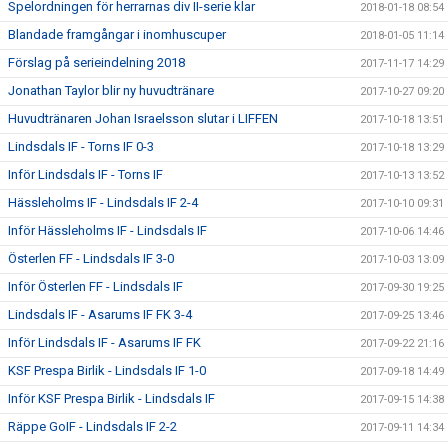
Spelordningen för herrarnas div II-serie klar
2018-01-18 08:54
Blandade framgångar i inomhuscuper
2018-01-05 11:14
Förslag på serieindelning 2018
2017-11-17 14:29
Jonathan Taylor blir ny huvudtränare
2017-10-27 09:20
Huvudtränaren Johan Israelsson slutar i LIFFEN
2017-10-18 13:51
Lindsdals IF - Torns IF 0-3
2017-10-18 13:29
Inför Lindsdals IF - Torns IF
2017-10-13 13:52
Hässleholms IF - Lindsdals IF 2-4
2017-10-10 09:31
Inför Hässleholms IF - Lindsdals IF
2017-10-06 14:46
Österlen FF - Lindsdals IF 3-0
2017-10-03 13:09
Inför Österlen FF - Lindsdals IF
2017-09-30 19:25
Lindsdals IF - Asarums IF FK 3-4
2017-09-25 13:46
Inför Lindsdals IF - Asarums IF FK
2017-09-22 21:16
KSF Prespa Birlik - Lindsdals IF 1-0
2017-09-18 14:49
Inför KSF Prespa Birlik - Lindsdals IF
2017-09-15 14:38
Räppe GoIF - Lindsdals IF 2-2
2017-09-11 14:34