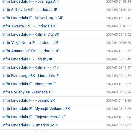
Inför Lindsdals IF - Hovshaga AIF
2024-05-31 08:24
Inför Sillhövda AIK - Lindsdals IF
2024-05-24 09:12
Inför Lindsdals IF - Sölvesborgs GIF
2024-05-17 13:45
Inför Alvesta GoIF - Lindsdals IF
2024-05-08 08:37
Inför Lindsdals IF - Kalmar City BK
2024-05-03 10:02
Inför Växjö Norra IF - Lindsdals IF
2024-04-26 08:50
Inför Asarums IF FK - Lindsdals IF
2024-04-12 19:12
Inför Lindsdals IF - Högsby IK
2024-04-05 13:43
Inför Lindsdals IF - Kalmar FF P17
2024-03-28 11:37
Inför Pukebergs BK - Lindsdals IF
2024-03-22 17:32
Inför Lindsdals IF - Vimmerby IF
2024-03-15 18:52
Inför Rödeby AIF - Lindsdals IF
2024-03-08 17:26
inför Lindsdals IF - Hossmo BK
2024-03-01 19:50
Inför Lindsdals IF - Myresjö-Vetlanda FK
2024-02-23 15:59
Inför Lindsdals IF - Färjestadens GoIF
2024-02-16 19:06
Inför Lindsdals IF - Smedby BoIK
2024-02-09 14:07