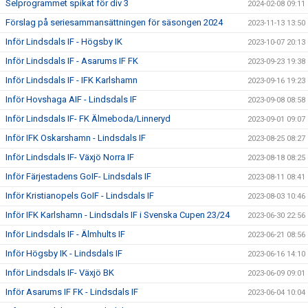
Selprogrammet spikat för div 3
2024-02-08 09:11
Förslag på seriesammansättningen för säsongen 2024
2023-11-13 13:50
Inför Lindsdals IF - Högsby IK
2023-10-07 20:13
Inför Lindsdals IF - Asarums IF FK
2023-09-23 19:38
Inför Lindsdals IF - IFK Karlshamn
2023-09-16 19:23
Inför Hovshaga AIF - Lindsdals IF
2023-09-08 08:58
Inför Lindsdals IF- FK Älmeboda/Linneryd
2023-09-01 09:07
Inför IFK Oskarshamn - Lindsdals IF
2023-08-25 08:27
Inför Lindsdals IF- Växjö Norra IF
2023-08-18 08:25
Inför Färjestadens GoIF- Lindsdals IF
2023-08-11 08:41
Inför Kristianopels GoIF - Lindsdals IF
2023-08-03 10:46
Inför IFK Karlshamn - Lindsdals IF i Svenska Cupen 23/24
2023-06-30 22:56
Inför Lindsdals IF - Älmhults IF
2023-06-21 08:56
Inför Högsby IK - Lindsdals IF
2023-06-16 14:10
Inför Lindsdals IF- Växjö BK
2023-06-09 09:01
Inför Asarums IF FK - Lindsdals IF
2023-06-04 10:04