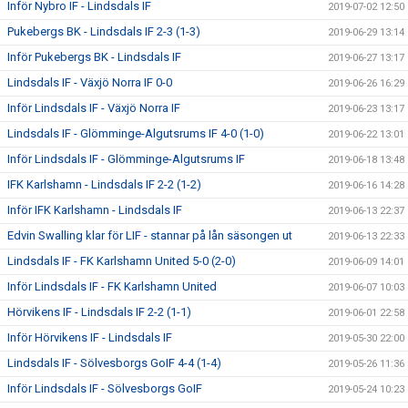
Inför Nybro IF - Lindsdals IF
2019-07-02 12:50
Pukebergs BK - Lindsdals IF 2-3 (1-3)
2019-06-29 13:14
Inför Pukebergs BK - Lindsdals IF
2019-06-27 13:17
Lindsdals IF - Växjö Norra IF 0-0
2019-06-26 16:29
Inför Lindsdals IF - Växjö Norra IF
2019-06-23 13:17
Lindsdals IF - Glömminge-Algutsrums IF 4-0 (1-0)
2019-06-22 13:01
Inför Lindsdals IF - Glömminge-Algutsrums IF
2019-06-18 13:48
IFK Karlshamn - Lindsdals IF 2-2 (1-2)
2019-06-16 14:28
Inför IFK Karlshamn - Lindsdals IF
2019-06-13 22:37
Edvin Swalling klar för LIF - stannar på lån säsongen ut
2019-06-13 22:33
Lindsdals IF - FK Karlshamn United 5-0 (2-0)
2019-06-09 14:01
Inför Lindsdals IF - FK Karlshamn United
2019-06-07 10:03
Hörvikens IF - Lindsdals IF 2-2 (1-1)
2019-06-01 22:58
Inför Hörvikens IF - Lindsdals IF
2019-05-30 22:00
Lindsdals IF - Sölvesborgs GoIF 4-4 (1-4)
2019-05-26 11:36
Inför Lindsdals IF - Sölvesborgs GoIF
2019-05-24 10:23