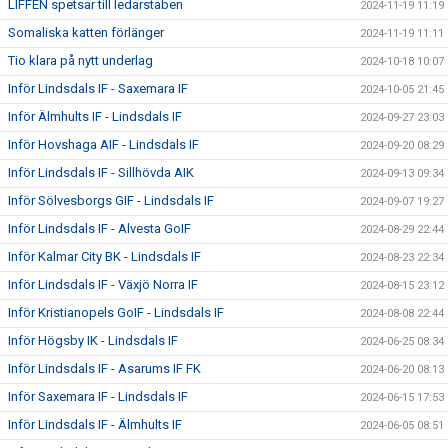
LIFFEN spetsar till ledarstaben
2024-11-19 11:19
Somaliska katten förlänger
2024-11-19 11:11
Tio klara på nytt underlag
2024-10-18 10:07
Inför Lindsdals IF - Saxemara IF
2024-10-05 21:45
Inför Älmhults IF - Lindsdals IF
2024-09-27 23:03
Inför Hovshaga AIF - Lindsdals IF
2024-09-20 08:29
Inför Lindsdals IF - Sillhövda AIK
2024-09-13 09:34
Inför Sölvesborgs GIF - Lindsdals IF
2024-09-07 19:27
Inför Lindsdals IF - Alvesta GoIF
2024-08-29 22:44
Inför Kalmar City BK - Lindsdals IF
2024-08-23 22:34
Inför Lindsdals IF - Växjö Norra IF
2024-08-15 23:12
Inför Kristianopels GoIF - Lindsdals IF
2024-08-08 22:44
Inför Högsby IK - Lindsdals IF
2024-06-25 08:34
Inför Lindsdals IF - Asarums IF FK
2024-06-20 08:13
Inför Saxemara IF - Lindsdals IF
2024-06-15 17:53
Inför Lindsdals IF - Älmhults IF
2024-06-05 08:51