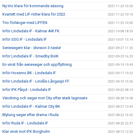
Ny trio klara för kommande säsong
2021-11-23 10:20
Kvartett med LIF-rötter klara för 2022.
2021-11-23 10:10
Trio förlänger med LIFFEN
2021-11-23 10:00
Inför Lindsdals IF - Kalmar AIK FK
2021-10-08 18:59
Inför SSG IF - Lindsdals IF
2021-10-01 15:14
Seriesegern klar - division 3 nästa!
2021-09-27 11:55
Inför Lindsdals IF - Smedby BoIK
2021-09-23 16:23
En vinst från serieseger och uppflyttning
2021-09-19 19:49
Inför Hossmo BK - Lindsdals IF
2021-09-17 19:22
Inför Lindsdals IF - Lindås-Långasjö FF
2021-09-10 15:26
Inför IFK Påryd - Lindsdals IF
2021-09-02 08:19
Vändning och seger mot City efter stark laginsats
2021-08-28 10:58
Inför Lindsdals IF - Kalmar City BK
2021-08-27 13:45
Blytung seger efter drama i Ruda
2021-08-22 16:02
Inför Ruda IF - Lindsdals IF
2021-08-20 22:37
Klar vinst mot IFK Borgholm
2021-08-15 12:52