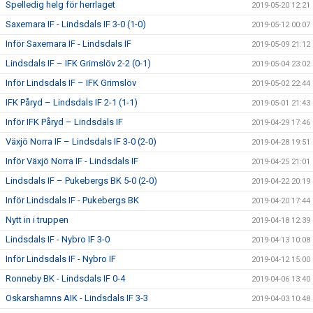
Spelledig helg för herrlaget
2019-05-20 12:21
Saxemara IF - Lindsdals IF 3-0 (1-0)
2019-05-12 00:07
Inför Saxemara IF - Lindsdals IF
2019-05-09 21:12
Lindsdals IF – IFK Grimslöv 2-2 (0-1)
2019-05-04 23:02
Inför Lindsdals IF – IFK Grimslöv
2019-05-02 22:44
IFK Påryd – Lindsdals IF 2-1 (1-1)
2019-05-01 21:43
Inför IFK Påryd – Lindsdals IF
2019-04-29 17:46
Växjö Norra IF – Lindsdals IF 3-0 (2-0)
2019-04-28 19:51
Inför Växjö Norra IF - Lindsdals IF
2019-04-25 21:01
Lindsdals IF – Pukebergs BK 5-0 (2-0)
2019-04-22 20:19
Inför Lindsdals IF - Pukebergs BK
2019-04-20 17:44
Nytt in i truppen
2019-04-18 12:39
Lindsdals IF - Nybro IF 3-0
2019-04-13 10:08
Inför Lindsdals IF - Nybro IF
2019-04-12 15:00
Ronneby BK - Lindsdals IF 0-4
2019-04-06 13:40
Oskarshamns AIK - Lindsdals IF 3-3
2019-04-03 10:48