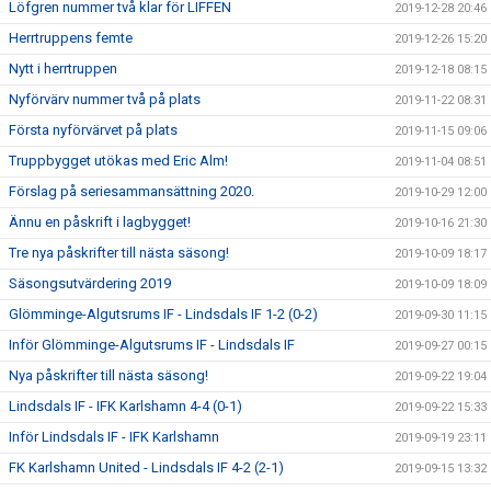
Löfgren nummer två klar för LIFFEN
2019-12-28 20:46
Herrtruppens femte
2019-12-26 15:20
Nytt i herrtruppen
2019-12-18 08:15
Nyförvärv nummer två på plats
2019-11-22 08:31
Första nyförvärvet på plats
2019-11-15 09:06
Truppbygget utökas med Eric Alm!
2019-11-04 08:51
Förslag på seriesammansättning 2020.
2019-10-29 12:00
Ännu en påskrift i lagbygget!
2019-10-16 21:30
Tre nya påskrifter till nästa säsong!
2019-10-09 18:17
Säsongsutvärdering 2019
2019-10-09 18:09
Glömminge-Algutsrums IF - Lindsdals IF 1-2 (0-2)
2019-09-30 11:15
Inför Glömminge-Algutsrums IF - Lindsdals IF
2019-09-27 00:15
Nya påskrifter till nästa säsong!
2019-09-22 19:04
Lindsdals IF - IFK Karlshamn 4-4 (0-1)
2019-09-22 15:33
Inför Lindsdals IF - IFK Karlshamn
2019-09-19 23:11
FK Karlshamn United - Lindsdals IF 4-2 (2-1)
2019-09-15 13:32