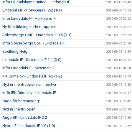
Inför FK Karlshamn United - Lindsdals IF
2019-09-12 22:43
Lindsdals IF - Hörvikens IF 2-2 (1-1)
2019-09-08 12:59
Inför Lindsdals IF - Hörvikens IF
2019-09-05 21:22
Ny förstärkning in i herrtruppen!
2019-09-05 21:02
Sölvesborgs GoIF - Lindsdals IF 0-5 (0-1)
2019-09-01 20:29
Inför Sölvesborgs GoIF - Lindsdals IF
2019-08-29 23:38
Spelledig Helg
2019-08-25 16:39
Lindsdals IF - Saxemara IF 1-1 (0-0)
2019-08-18 22:12
Inför Lindsdals IF - Saxemara IF
2019-08-17 01:38
IFK Grimslöv - Lindsdals IF 1-2 (1-2)
2019-08-10 19:19
Nytt in i herrtruppen nummer två
2019-08-09 13:50
Inför IFK Grimslöv - Lindsdals IF
2019-08-08 22:47
Dags för höstsäsong!
2019-08-08 22:42
Nytt in i herrtruppen
2019-08-06 20:18
Ängö BK - Lindsdals IF 2-2
2019-08-02 10:56
Nybro IF - Lindsdals IF 1-0 (1-0)
2019-07-06 17:39