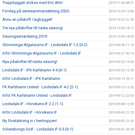
Truppbygget utökas med Eric Alm!
2019-11-04 08:51
Förslag på seriesammansättning 2020.
2019-10-29 12:00
Ännu en påskrift i lagbygget!
2019-10-16 21:30
Tre nya påskrifter till nästa säsong!
2019-10-09 18:17
Säsongsutvärdering 2019
2019-10-09 18:09
Glömminge-Algutsrums IF - Lindsdals IF 1-2 (0-2)
2019-09-30 11:15
Inför Glömminge-Algutsrums IF - Lindsdals IF
2019-09-27 00:15
Nya påskrifter till nästa säsong!
2019-09-22 19:04
Lindsdals IF - IFK Karlshamn 4-4 (0-1)
2019-09-22 15:33
Inför Lindsdals IF - IFK Karlshamn
2019-09-19 23:11
FK Karlshamn United - Lindsdals IF 4-2 (2-1)
2019-09-15 13:32
Inför FK Karlshamn United - Lindsdals IF
2019-09-12 22:43
Lindsdals IF - Hörvikens IF 2-2 (1-1)
2019-09-08 12:59
Inför Lindsdals IF - Hörvikens IF
2019-09-05 21:22
Ny förstärkning in i herrtruppen!
2019-09-05 21:02
Sölvesborgs GoIF - Lindsdals IF 0-5 (0-1)
2019-09-01 20:29