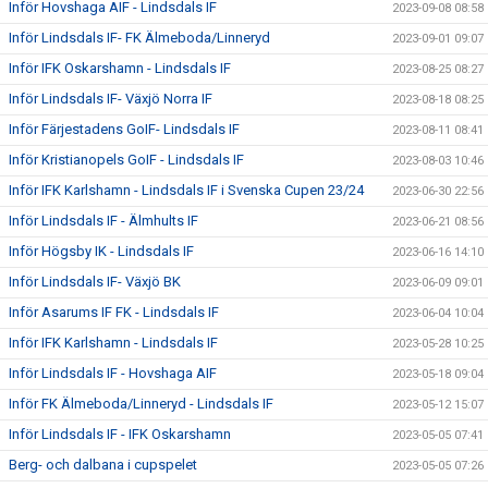
Inför Hovshaga AIF - Lindsdals IF
2023-09-08 08:58
Inför Lindsdals IF- FK Älmeboda/Linneryd
2023-09-01 09:07
Inför IFK Oskarshamn - Lindsdals IF
2023-08-25 08:27
Inför Lindsdals IF- Växjö Norra IF
2023-08-18 08:25
Inför Färjestadens GoIF- Lindsdals IF
2023-08-11 08:41
Inför Kristianopels GoIF - Lindsdals IF
2023-08-03 10:46
Inför IFK Karlshamn - Lindsdals IF i Svenska Cupen 23/24
2023-06-30 22:56
Inför Lindsdals IF - Älmhults IF
2023-06-21 08:56
Inför Högsby IK - Lindsdals IF
2023-06-16 14:10
Inför Lindsdals IF- Växjö BK
2023-06-09 09:01
Inför Asarums IF FK - Lindsdals IF
2023-06-04 10:04
Inför IFK Karlshamn - Lindsdals IF
2023-05-28 10:25
Inför Lindsdals IF - Hovshaga AIF
2023-05-18 09:04
Inför FK Älmeboda/Linneryd - Lindsdals IF
2023-05-12 15:07
Inför Lindsdals IF - IFK Oskarshamn
2023-05-05 07:41
Berg- och dalbana i cupspelet
2023-05-05 07:26