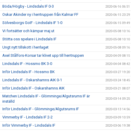
Böda/Högby - Lindsdals IF 0-3
2020-06-16 06:51
Oskar Akinder ny i herrtruppen från Kalmar FF
2020-06-15 23:29
Sölvesborgs GoIF - Lindsdals IF 1-0
2020-06-15 09:49
Vi fortsätter och kämpar maj ut
2020-05-08 10:16
Stötta oss spelare i Lindsdals IF
2020-05-08 10:10
Ungt nytt tillskott i herrlaget
2020-05-08 09:16
Axel Stålfors-Korsar tar klivet upp till herrtruppen
2020-04-09 08:15
Lindsdals IF - Hossmo BK 3-0
2020-04-04 08:42
Inför Lindsdals IF - Hossmo BK
2020-03-27 19:20
Lindsdals IF - Oskarshamns AIK 0-1
2020-03-24 18:45
Inför Lindsdals IF - Oskarshamns AIK
2020-03-21 08:07
Matchen Lindsdals IF - Glömminge/Algutsrums IF är
2020-03-14 09:25
inställd
Inför Lindsdals IF - Glömminge/Algutsrums IF
2020-03-13 14:56
Vimmerby IF - Lindsdals IF 2-2
2020-03-09 10:59
Inför Vimmerby IF - Lindsdals IF
2020-03-06 19:38