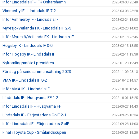
Inför Lindsdals IF - IFK Oskarshamn
2023-03-03 23:40
Vimmerby IF - Lindsdals IF 7-2
2023-03-03 23:28
Inför Vimmerby IF - Lindsdals IF
2023-02-24 18:03
Myresjö/Vetlanda FK - Lindsdals IF 2-5
2023-02-20 14:02
Inför Myresjö/Vetlanda FK - Lindsdals IF
2023-02-18 23:45
Högsby IK - Lindsdals IF 0-0
2023-02-13 13:55
Inför Högsby IK - Lindsdals IF
2023-02-11 19:38
Nykomlingsmöte i premiären
2023-01-23 12:49
Förslag på seriesammansättning 2023
2022-11-09 08:13
VMA IK - Lindsdals IF 8-2
2022-10-12 14:57
Inför VMA IK - Lindsdals IF
2022-10-01 18:45
Lindsdals IF - Husqvarna FF 1-2
2022-10-01 18:25
Inför Lindsdals IF - Husqvarna FF
2022-09-27 14:43
Lindsdals IF - Färjestadens GoIF 2-1
2022-09-26 18:34
Inför Lindsdals IF - Färjestadens GoIF
2022-09-23 14:03
Final i Toyota Cup - Smålandscupen
2022-09-21 18:20