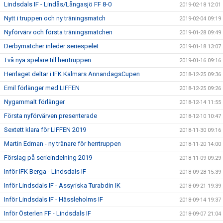
Lindsdals IF - Lindås/Långasjö FF 8-0
2019-02-18 12:01
Nytt i truppen och ny träningsmatch
2019-02-04 09:19
Nyförvärv och första träningsmatchen
2019-01-28 09:49
Derbymatcher inleder seriespelet
2019-01-18 13:07
Två nya spelare till herrtruppen
2019-01-16 09:16
Herrlaget deltar i IFK Kalmars AnnandagsCupen
2018-12-25 09:36
Emil förlänger med LIFFEN
2018-12-25 09:26
Nygammalt förlänger
2018-12-14 11:55
Första nyförvärven presenterade
2018-12-10 10:47
Sextett klara för LIFFEN 2019
2018-11-30 09:16
Martin Edman - ny tränare för herrtruppen
2018-11-20 14:00
Förslag på serieindelning 2019
2018-11-09 09:29
Inför IFK Berga - Lindsdals IF
2018-09-28 15:39
Inför Lindsdals IF - Assyriska Turabdin IK
2018-09-21 19:39
Inför Lindsdals IF - Hässleholms IF
2018-09-14 19:37
Inför Österlen FF - Lindsdals IF
2018-09-07 21:04