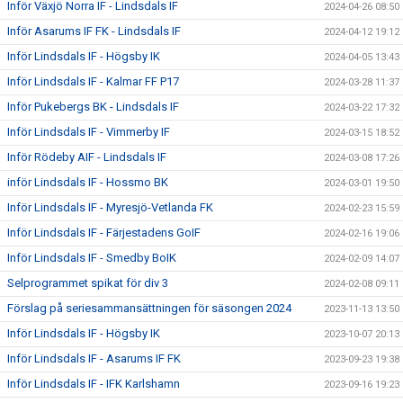
Inför Växjö Norra IF - Lindsdals IF
2024-04-26 08:50
Inför Asarums IF FK - Lindsdals IF
2024-04-12 19:12
Inför Lindsdals IF - Högsby IK
2024-04-05 13:43
Inför Lindsdals IF - Kalmar FF P17
2024-03-28 11:37
Inför Pukebergs BK - Lindsdals IF
2024-03-22 17:32
Inför Lindsdals IF - Vimmerby IF
2024-03-15 18:52
Inför Rödeby AIF - Lindsdals IF
2024-03-08 17:26
inför Lindsdals IF - Hossmo BK
2024-03-01 19:50
Inför Lindsdals IF - Myresjö-Vetlanda FK
2024-02-23 15:59
Inför Lindsdals IF - Färjestadens GoIF
2024-02-16 19:06
Inför Lindsdals IF - Smedby BoIK
2024-02-09 14:07
Selprogrammet spikat för div 3
2024-02-08 09:11
Förslag på seriesammansättningen för säsongen 2024
2023-11-13 13:50
Inför Lindsdals IF - Högsby IK
2023-10-07 20:13
Inför Lindsdals IF - Asarums IF FK
2023-09-23 19:38
Inför Lindsdals IF - IFK Karlshamn
2023-09-16 19:23