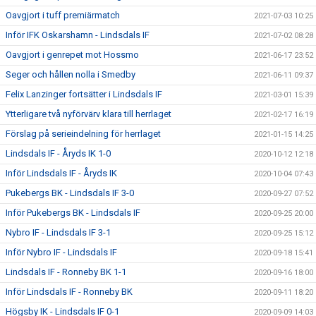
Oavgjort i tuff premiärmatch
2021-07-03 10:25
Inför IFK Oskarshamn - Lindsdals IF
2021-07-02 08:28
Oavgjort i genrepet mot Hossmo
2021-06-17 23:52
Seger och hållen nolla i Smedby
2021-06-11 09:37
Felix Lanzinger fortsätter i Lindsdals IF
2021-03-01 15:39
Ytterligare två nyförvärv klara till herrlaget
2021-02-17 16:19
Förslag på serieindelning för herrlaget
2021-01-15 14:25
Lindsdals IF - Åryds IK 1-0
2020-10-12 12:18
Inför Lindsdals IF - Åryds IK
2020-10-04 07:43
Pukebergs BK - Lindsdals IF 3-0
2020-09-27 07:52
Inför Pukebergs BK - Lindsdals IF
2020-09-25 20:00
Nybro IF - Lindsdals IF 3-1
2020-09-25 15:12
Inför Nybro IF - Lindsdals IF
2020-09-18 15:41
Lindsdals IF - Ronneby BK 1-1
2020-09-16 18:00
Inför Lindsdals IF - Ronneby BK
2020-09-11 18:20
Högsby IK - Lindsdals IF 0-1
2020-09-09 14:03