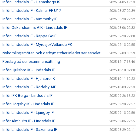
Inför Lindsdals IF - Hanaskogs IS
2026-04-05 19:13
Inför Lindsdals IF - Kalmar FF U17
2026-03-27 09:39
Inför Lindsdals IF - Vimmerby IF
2026-03-20 22:22
Inför Oskarshamns AIK - Lindsdals IF
2026-03-06 22:32
Inför Lindsdals IF - Räppe GoIF
2026-02-20 22:08
Inför Lindsdals IF - Myresjö/Vetlanda FK
2026-02-13 22:55
Nykomlingsmöten och derbymatcher inleder seriespelet
2026-02-03 08:59
Förslag på seriesammansättning
2025-12-17 16:46
Inför Hjulsbro IK - Lindsdals IF
2025-10-18 07:08
Inför Lindsdals IF - Hjulsbro IK
2025-10-11 10:22
Inför Lindsdals IF - Rödeby AIF
2025-10-03 22:53
Inför IFK Berga - Lindsdals IF
2025-09-26 15:22
Inför Högsby IK - Lindsdals IF
2025-09-20 22:57
Inför Lindsdals IF - Ljungby IF
2025-09-13 09:50
Inför Älmhults IF - Lindsdals IF
2025-09-06 22:55
Inför Lindsdals IF - Saxemara IF
2025-08-29 09:11