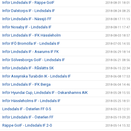
Inför Lindsdals IF - Räppe GoIF
2018-08-31 18:01
Inför Dalstorps IF - Lindsdals IF
2018-08-24 08:25
Inför Lindsdals IF - Nässjö FF
2018-08-17 11:15
Inför Nosaby IF - Lindsdals IF
2018-08-11 17:47
Inför Lindsdals IF - IFK Hässleholm
2018-08-03 18:57
Inför IFÖ Bromölla IF - Lindsdals IF
2018-07-05 14:55
Inför Lindsdals IF - Asarums IF FK
2018-06-29 18:14
Inför Sölvesborgs GoIF - Lindsdals IF
2018-06-21 08:56
Inför Lindsdals IF - Råslätts SK
2018-06-15 22:34
Inför Assyriska Turabdin IK - Lindsdals IF
2018-06-08 17:53
Inför Lindsdals IF - IFK Berga
2018-06-04 14:46
Inför Hyundai Cup, Lindsdals IF - Oskarshamns AIK
2018-05-28 15:55
Inför Hässleholms IF - Lindsdals IF
2018-05-25 18:51
Lindsdals IF - Österlen FF 0-5
2018-05-23 12:51
Inför Lindsdals IF - Österlen FF
2018-05-19 09:20
Räppe GoIF - Lindsdals IF 2-0
2018-05-14 15:32