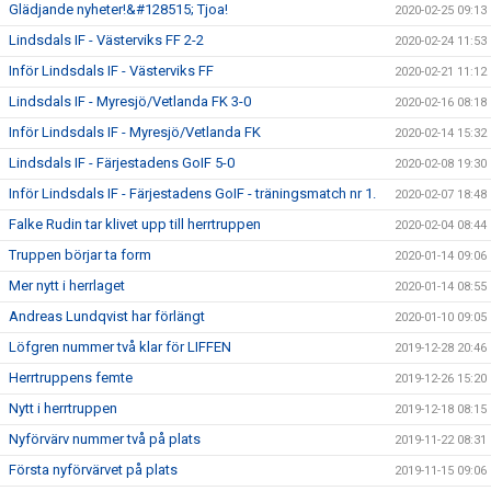
Glädjande nyheter!&#128515; Tjoa!
2020-02-25 09:13
Lindsdals IF - Västerviks FF 2-2
2020-02-24 11:53
Inför Lindsdals IF - Västerviks FF
2020-02-21 11:12
Lindsdals IF - Myresjö/Vetlanda FK 3-0
2020-02-16 08:18
Inför Lindsdals IF - Myresjö/Vetlanda FK
2020-02-14 15:32
Lindsdals IF - Färjestadens GoIF 5-0
2020-02-08 19:30
Inför Lindsdals IF - Färjestadens GoIF - träningsmatch nr 1.
2020-02-07 18:48
Falke Rudin tar klivet upp till herrtruppen
2020-02-04 08:44
Truppen börjar ta form
2020-01-14 09:06
Mer nytt i herrlaget
2020-01-14 08:55
Andreas Lundqvist har förlängt
2020-01-10 09:05
Löfgren nummer två klar för LIFFEN
2019-12-28 20:46
Herrtruppens femte
2019-12-26 15:20
Nytt i herrtruppen
2019-12-18 08:15
Nyförvärv nummer två på plats
2019-11-22 08:31
Första nyförvärvet på plats
2019-11-15 09:06