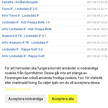
Femetta i Smålandscupen
2017-06-13 23:20
Torns IF - Lindsdals IF 2-0
2017-06-12 22:17
Inför Torns IF - Lindsdals IF
2017-06-09 21:49
Lindsdals IF - KSF Prespa Birlik 1-3
2017-06-07 10:29
Inför Lindsdals IF - KSF Prespa Birlik
2017-06-02 18:43
Asarums IF FK - Lindsdals IF 0-1
2017-05-31 14:47
Inför Asarums IF FK - Lindsdals IF
2017-05-29 12:14
Lindsdals IF - Räppe GoIF 0-2
2017-05-26 08:38
Inför Lindsdals IF - Räppe GoIF
2017-05-24 12:26
IFK Berga - Lindsdals IF 2-0
2017-05-23 09:25
För att hemsidan ska fungera korrekt använder vi nödvändiga
Inför IFK Berga - Lindsdals IF
2017-05-19 16:09
cookies från SportAdmin. Dessa går inte att stänga av.
Lindsdals IF - Kvarnby IK 5-1
2017-05-15 17:25
Föreningen kan också använda frivilliga cookies, t.ex. för statistik
eller marknadsföring. Du väljer själv om du vill acceptera dessa.
Inför Lindsdals IF - Kvarnby IK
2017-05-13 08:49
Anpassa dina val
IFK Hässleholm - Lindsdals IF 0-2
2017-05-07 14:16
Inför IFK Hässleholm - Lindsdals IF
2017-05-06 07:01
Acceptera nödvändiga
Acceptera alla
Lindsdals IF - Lunds BK 1-3
2017-04-30 10:54