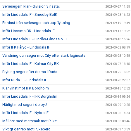
Seriesegern klar - division 3 nästa!
2021-09-27 11:55
Inför Lindsdals IF - Smedby BoIK
2021-09-23 16:23
En vinst från serieseger och uppflyttning
2021-09-19 19:49
Inför Hossmo BK - Lindsdals IF
2021-09-17 19:22
Inför Lindsdals IF - Lindås-Långasjö FF
2021-09-10 15:26
Inför IFK Påryd - Lindsdals IF
2021-09-02 08:19
Vändning och seger mot City efter stark laginsats
2021-08-28 10:58
Inför Lindsdals IF - Kalmar City BK
2021-08-27 13:45
Blytung seger efter drama i Ruda
2021-08-22 16:02
Inför Ruda IF - Lindsdals IF
2021-08-20 22:37
Klar vinst mot IFK Borgholm
2021-08-15 12:52
Inför Lindsdals IF - IFK Borgholm
2021-08-14 09:24
Härligt med seger i derbyt!
2021-08-09 10:25
Inför Lindsdals IF - Nybro IF
2021-08-06 14:34
Mållöst med mersmak mot Puke
2021-08-03 08:46
Viktigt genrep mot Pukeberg
2021-08-01 13:39