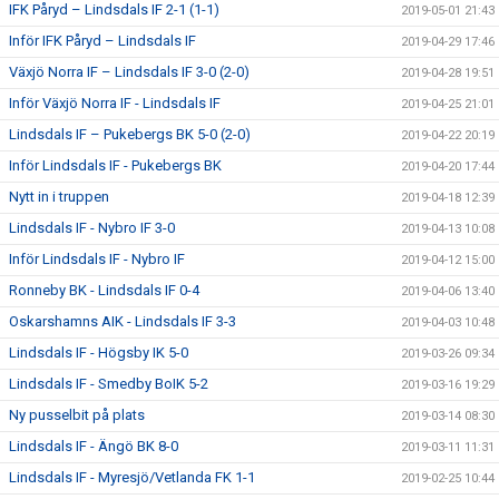
IFK Påryd – Lindsdals IF 2-1 (1-1)
2019-05-01 21:43
Inför IFK Påryd – Lindsdals IF
2019-04-29 17:46
Växjö Norra IF – Lindsdals IF 3-0 (2-0)
2019-04-28 19:51
Inför Växjö Norra IF - Lindsdals IF
2019-04-25 21:01
Lindsdals IF – Pukebergs BK 5-0 (2-0)
2019-04-22 20:19
Inför Lindsdals IF - Pukebergs BK
2019-04-20 17:44
Nytt in i truppen
2019-04-18 12:39
Lindsdals IF - Nybro IF 3-0
2019-04-13 10:08
Inför Lindsdals IF - Nybro IF
2019-04-12 15:00
Ronneby BK - Lindsdals IF 0-4
2019-04-06 13:40
Oskarshamns AIK - Lindsdals IF 3-3
2019-04-03 10:48
Lindsdals IF - Högsby IK 5-0
2019-03-26 09:34
Lindsdals IF - Smedby BoIK 5-2
2019-03-16 19:29
Ny pusselbit på plats
2019-03-14 08:30
Lindsdals IF - Ängö BK 8-0
2019-03-11 11:31
Lindsdals IF - Myresjö/Vetlanda FK 1-1
2019-02-25 10:44