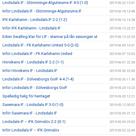
Lindsdals IF - Glömminge-Algutsrums IF 4-0 (1-0)
2019-06-22 13:01
Inför Lindsdals IF - Glömminge-Algutsrums IF
2019-06-18 13:48
IFK Karlshamn - Lindsdals IF 2-2 (1-2)
2019-06-16 14:28
Inför IFK Karlshamn - Lindsdals IF
2019-06-13 22:37
Edvin Swalling klar för LIF - stannar på lån säsongen ut
2019-06-13 22:33
Lindsdals IF - FK Karlshamn United 5-0 (2-0)
2019-06-09 14:01
Inför Lindsdals IF - FK Karlshamn United
2019-06-07 10:03
Hörvikens IF - Lindsdals IF 2-2 (1-1)
2019-06-01 22:58
Inför Hörvikens IF - Lindsdals IF
2019-05-30 22:00
Lindsdals IF - Sölvesborgs GoIF 4-4 (1-4)
2019-05-26 11:36
Inför Lindsdals IF - Sölvesborgs GoIF
2019-05-24 10:23
Spelledig helg för herrlaget
2019-05-20 12:21
Saxemara IF - Lindsdals IF 3-0 (1-0)
2019-05-12 00:07
Inför Saxemara IF - Lindsdals IF
2019-05-09 21:12
Lindsdals IF – IFK Grimslöv 2-2 (0-1)
2019-05-04 23:02
Inför Lindsdals IF – IFK Grimslöv
2019-05-02 22:44