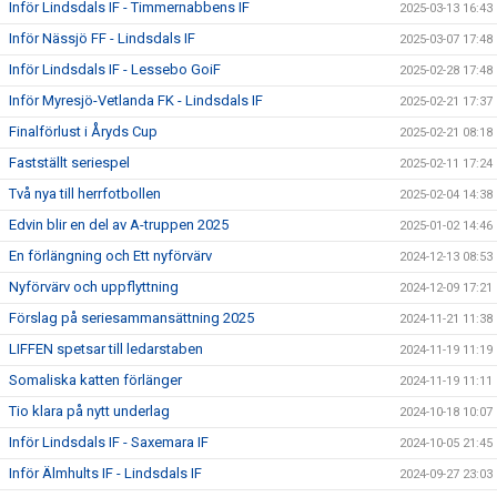
Inför Lindsdals IF - Timmernabbens IF
2025-03-13 16:43
Inför Nässjö FF - Lindsdals IF
2025-03-07 17:48
Inför Lindsdals IF - Lessebo GoiF
2025-02-28 17:48
Inför Myresjö-Vetlanda FK - Lindsdals IF
2025-02-21 17:37
Finalförlust i Åryds Cup
2025-02-21 08:18
Fastställt seriespel
2025-02-11 17:24
Två nya till herrfotbollen
2025-02-04 14:38
Edvin blir en del av A-truppen 2025
2025-01-02 14:46
En förlängning och Ett nyförvärv
2024-12-13 08:53
Nyförvärv och uppflyttning
2024-12-09 17:21
Förslag på seriesammansättning 2025
2024-11-21 11:38
LIFFEN spetsar till ledarstaben
2024-11-19 11:19
Somaliska katten förlänger
2024-11-19 11:11
Tio klara på nytt underlag
2024-10-18 10:07
Inför Lindsdals IF - Saxemara IF
2024-10-05 21:45
Inför Älmhults IF - Lindsdals IF
2024-09-27 23:03