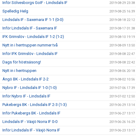
Inför Sölvesborgs GoIF - Lindsdals IF
2019-08-29 23:38
Spelledig Helg
2019-08-25 16:39
Lindsdals IF - Saxemara IF 1-1 (0-0)
2019-08-18 22:12
Inför Lindsdals IF - Saxemara IF
2019-08-17 01:38
IFK Grimslöv - Lindsdals IF 1-2 (1-2)
2019-08-10 19:19
Nytt in i herrtruppen nummer två
2019-08-09 13:50
Inför IFK Grimslöv - Lindsdals IF
2019-08-08 22:47
Dags för höstsäsong!
2019-08-08 22:42
Nytt in i herrtruppen
2019-08-06 20:18
Ängö BK - Lindsdals IF 2-2
2019-08-02 10:56
Nybro IF - Lindsdals IF 1-0 (1-0)
2019-07-06 17:39
Inför Nybro IF - Lindsdals IF
2019-07-02 12:50
Pukebergs BK - Lindsdals IF 2-3 (1-3)
2019-06-29 13:14
Inför Pukebergs BK - Lindsdals IF
2019-06-27 13:17
Lindsdals IF - Växjö Norra IF 0-0
2019-06-26 16:29
Inför Lindsdals IF - Växjö Norra IF
2019-06-23 13:17