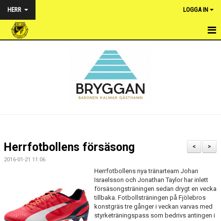
HERR
LOGGA IN
HEM
NYHETER
TRUPPEN
KALENDER
MATCHER
Herrfotbollens försäsong
<
>
BILDGALLERI
2016-01-21 11:06
Herrfotbollens nya tränarteam Johan
DOKUMENT
Israelsson och Jonathan Taylor har inlett
försäsongsträningen sedan drygt en vecka
tillbaka. Fotbollsträningen på Fjölebros
KONTAKT
konstgräs tre gånger i veckan varvas med
styrketräningspass som bedrivs antingen i