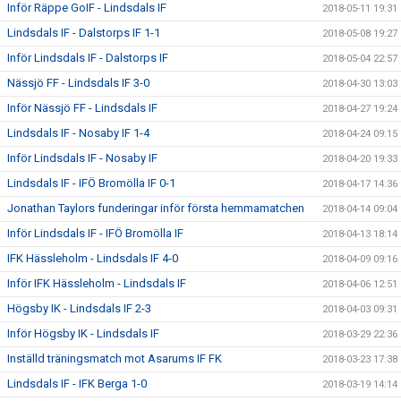
Inför Räppe GoIF - Lindsdals IF
2018-05-11 19:31
Lindsdals IF - Dalstorps IF 1-1
2018-05-08 19:27
Inför Lindsdals IF - Dalstorps IF
2018-05-04 22:57
Nässjö FF - Lindsdals IF 3-0
2018-04-30 13:03
Inför Nässjö FF - Lindsdals IF
2018-04-27 19:24
Lindsdals IF - Nosaby IF 1-4
2018-04-24 09:15
Inför Lindsdals IF - Nosaby IF
2018-04-20 19:33
Lindsdals IF - IFÖ Bromölla IF 0-1
2018-04-17 14:36
Jonathan Taylors funderingar inför första hemmamatchen
2018-04-14 09:04
Inför Lindsdals IF - IFÖ Bromölla IF
2018-04-13 18:14
IFK Hässleholm - Lindsdals IF 4-0
2018-04-09 09:16
Inför IFK Hässleholm - Lindsdals IF
2018-04-06 12:51
Högsby IK - Lindsdals IF 2-3
2018-04-03 09:31
Inför Högsby IK - Lindsdals IF
2018-03-29 22:36
Inställd träningsmatch mot Asarums IF FK
2018-03-23 17:38
Lindsdals IF - IFK Berga 1-0
2018-03-19 14:14