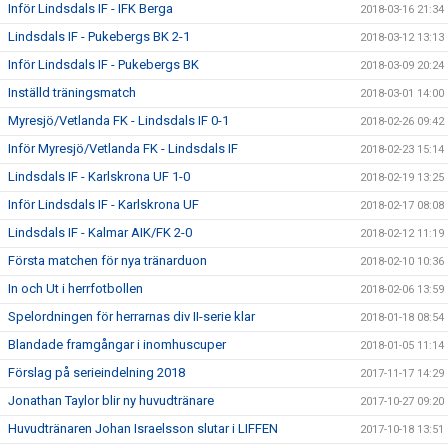
Inför Lindsdals IF - IFK Berga
2018-03-16 21:34
Lindsdals IF - Pukebergs BK 2-1
2018-03-12 13:13
Inför Lindsdals IF - Pukebergs BK
2018-03-09 20:24
Inställd träningsmatch
2018-03-01 14:00
Myresjö/Vetlanda FK - Lindsdals IF 0-1
2018-02-26 09:42
Inför Myresjö/Vetlanda FK - Lindsdals IF
2018-02-23 15:14
Lindsdals IF - Karlskrona UF 1-0
2018-02-19 13:25
Inför Lindsdals IF - Karlskrona UF
2018-02-17 08:08
Lindsdals IF - Kalmar AIK/FK 2-0
2018-02-12 11:19
Första matchen för nya tränarduon
2018-02-10 10:36
In och Ut i herrfotbollen
2018-02-06 13:59
Spelordningen för herrarnas div II-serie klar
2018-01-18 08:54
Blandade framgångar i inomhuscuper
2018-01-05 11:14
Förslag på serieindelning 2018
2017-11-17 14:29
Jonathan Taylor blir ny huvudtränare
2017-10-27 09:20
Huvudtränaren Johan Israelsson slutar i LIFFEN
2017-10-18 13:51