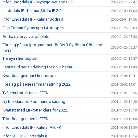
Inför Lindsdals IF - Myresjö-Vetlanda FK
2022-02-11 22:47
Lindsdals IF - Kalmar Södra IF 2-2
2022-02-09 11:03
Inför Lindsdals IF - Kalmar Södra IF
2022-02-04 17:36
Filip Edman flyttas upp i A-truppen
2022-01-26 09:03
Andra nyförvärvet på plats
2022-01-26 08:53
Förslag på spelprogrammet för Div 3 Sydöstra Götaland
2022-01-26 08:27
herrar
Tre nya i herrtruppen
2022-01-21 10:57
Fastställd serieindelning för div 3 herrar
2022-01-02 11:43
Nya förlängningar i herrtruppen
2021-12-08 10:41
Förslag på seriesammansättning 2022
2021-12-02 14:01
Två ess fortsätter i LIFFEN
2021-12-01 08:36
Ny trio klara för kommande säsong
2021-11-23 10:20
Kvartett med LIF-rötter klara för 2022.
2021-11-23 10:10
Trio förlänger med LIFFEN
2021-11-23 10:00
Inför Lindsdals IF - Kalmar AIK FK
2021-10-08 18:59
Inför SSG IF - Lindsdals IF
2021-10-01 15:14