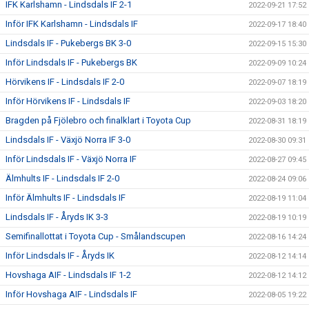
IFK Karlshamn - Lindsdals IF 2-1
2022-09-21 17:52
Inför IFK Karlshamn - Lindsdals IF
2022-09-17 18:40
Lindsdals IF - Pukebergs BK 3-0
2022-09-15 15:30
Inför Lindsdals IF - Pukebergs BK
2022-09-09 10:24
Hörvikens IF - Lindsdals IF 2-0
2022-09-07 18:19
Inför Hörvikens IF - Lindsdals IF
2022-09-03 18:20
Bragden på Fjölebro och finalklart i Toyota Cup
2022-08-31 18:19
Lindsdals IF - Växjö Norra IF 3-0
2022-08-30 09:31
Inför Lindsdals IF - Växjö Norra IF
2022-08-27 09:45
Älmhults IF - Lindsdals IF 2-0
2022-08-24 09:06
Inför Älmhults IF - Lindsdals IF
2022-08-19 11:04
Lindsdals IF - Åryds IK 3-3
2022-08-19 10:19
Semifinallottat i Toyota Cup - Smålandscupen
2022-08-16 14:24
Inför Lindsdals IF - Åryds IK
2022-08-12 14:14
Hovshaga AIF - Lindsdals IF 1-2
2022-08-12 14:12
Inför Hovshaga AIF - Lindsdals IF
2022-08-05 19:22