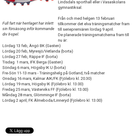
Lindsdals sporthall eller i Vasaskolans
gymnastiksal.
Från och med helgen 13 februari
Full fart när herrlaget har inlett
tillkommer det elva träningsmatcher fram
sin försäsong inför kommande
till seriepremiären lördag 9 april.
div II-spel.
De planerade träningsmatcherna fram till
nu är:
Lördag 13 feb, Ängö BK (Gasten)
Lördag 20 feb, Myresjö/Vetlanda (borta)
Lördag 27 feb, Räppe IF (borta)
Tisdag 1 mars, IFK Berga (Gasten)
Söndag 6 mars, Högsby IK U (borta)
Fre-Sön 11-13 mars - Träningshelg på Gotland, två matcher
Onsdag 16 mars, Kalmar AIK/FK (Fjölebro kl. 20.30)
Lördag 19 mars, Högsby IK (Fjölebro kl. 13.00)
Fredag 25 mars, Västerviks FF (Fjölebro kl. 13.00)
Måndag 28 mars, Glömminge IF (borta)
Lördag 2 april, FK Älmeboda/Linneryd (Fjölebro kl. 13.00)