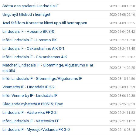
Stötta oss spelare i Lindsdals IF
2020-05-08 10:10
Ungt nytt tillskott i herrlaget
2020-05-08 09:16
Axel Stålfors-Korsar tar klivet upp till herrtruppen
2020-04-09 08:15
Lindsdals IF - Hossmo BK 3-0
2020-04-04 08:42
Inför Lindsdals IF - Hossmo BK
2020-03-27 19:20
Lindsdals IF - Oskarshamns AIK 0-1
2020-03-24 18:45
Inför Lindsdals IF - Oskarshamns AIK
2020-03-21 08:07
Matchen Lindsdals IF - Glömminge/Algutsrums IF är
2020-03-14 09:25
inställd
Inför Lindsdals IF - Glömminge/Algutsrums IF
2020-03-13 14:56
Vimmerby IF - Lindsdals IF 2-2
2020-03-09 10:59
Inför Vimmerby IF - Lindsdals IF
2020-03-06 19:38
Glädjande nyheter!&#128515; Tjoa!
2020-02-25 09:13
Lindsdals IF - Västerviks FF 2-2
2020-02-24 11:53
Inför Lindsdals IF - Västerviks FF
2020-02-21 11:12
Lindsdals IF - Myresjö/Vetlanda FK 3-0
2020-02-16 08:18