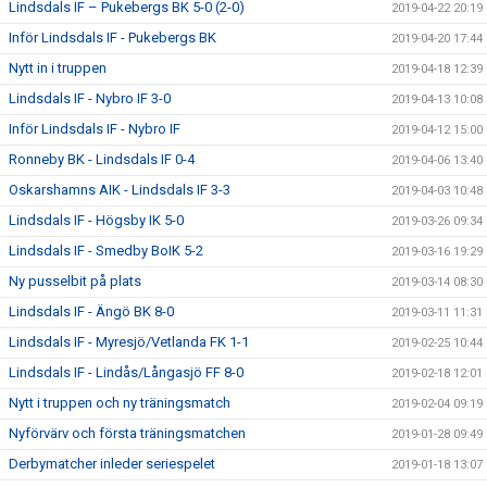
Lindsdals IF – Pukebergs BK 5-0 (2-0)
2019-04-22 20:19
Inför Lindsdals IF - Pukebergs BK
2019-04-20 17:44
Nytt in i truppen
2019-04-18 12:39
Lindsdals IF - Nybro IF 3-0
2019-04-13 10:08
Inför Lindsdals IF - Nybro IF
2019-04-12 15:00
Ronneby BK - Lindsdals IF 0-4
2019-04-06 13:40
Oskarshamns AIK - Lindsdals IF 3-3
2019-04-03 10:48
Lindsdals IF - Högsby IK 5-0
2019-03-26 09:34
Lindsdals IF - Smedby BoIK 5-2
2019-03-16 19:29
Ny pusselbit på plats
2019-03-14 08:30
Lindsdals IF - Ängö BK 8-0
2019-03-11 11:31
Lindsdals IF - Myresjö/Vetlanda FK 1-1
2019-02-25 10:44
Lindsdals IF - Lindås/Långasjö FF 8-0
2019-02-18 12:01
Nytt i truppen och ny träningsmatch
2019-02-04 09:19
Nyförvärv och första träningsmatchen
2019-01-28 09:49
Derbymatcher inleder seriespelet
2019-01-18 13:07