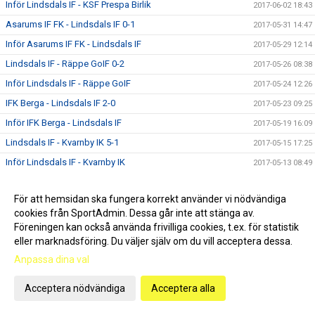
Inför Lindsdals IF - KSF Prespa Birlik
2017-06-02 18:43
Asarums IF FK - Lindsdals IF 0-1
2017-05-31 14:47
Inför Asarums IF FK - Lindsdals IF
2017-05-29 12:14
Lindsdals IF - Räppe GoIF 0-2
2017-05-26 08:38
Inför Lindsdals IF - Räppe GoIF
2017-05-24 12:26
IFK Berga - Lindsdals IF 2-0
2017-05-23 09:25
Inför IFK Berga - Lindsdals IF
2017-05-19 16:09
Lindsdals IF - Kvarnby IK 5-1
2017-05-15 17:25
Inför Lindsdals IF - Kvarnby IK
2017-05-13 08:49
IFK Hässleholm - Lindsdals IF 0-2
2017-05-07 14:16
För att hemsidan ska fungera korrekt använder vi nödvändiga
Inför IFK Hässleholm - Lindsdals IF
2017-05-06 07:01
cookies från SportAdmin. Dessa går inte att stänga av.
Lindsdals IF - Lunds BK 1-3
2017-04-30 10:54
Föreningen kan också använda frivilliga cookies, t.ex. för statistik
Inför Lindsdals IF - Lunds BK
eller marknadsföring. Du väljer själv om du vill acceptera dessa.
2017-04-28 19:38
Anpassa dina val
IFK Malmö FK - Lindsdals IF 1-2
2017-04-22 16:51
Inför IFK Malmö FK - Lindsdals IF
2017-04-21 21:39
Acceptera nödvändiga
Acceptera alla
Lindsdals IF - Nybro IF 2-0
2017-04-15 12:55