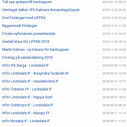
Två nya spelare till herrtruppen
2019-01-16 09:16
Herrlaget deltar i IFK Kalmars AnnandagsCupen
2018-12-25 09:36
Emil förlänger med LIFFEN
2018-12-25 09:26
Nygammalt förlänger
2018-12-14 11:55
Första nyförvärven presenterade
2018-12-10 10:47
Sextett klara för LIFFEN 2019
2018-11-30 09:16
Martin Edman - ny tränare för herrtruppen
2018-11-20 14:00
Förslag på serieindelning 2019
2018-11-09 09:29
Inför IFK Berga - Lindsdals IF
2018-09-28 15:39
Inför Lindsdals IF - Assyriska Turabdin IK
2018-09-21 19:39
Inför Lindsdals IF - Hässleholms IF
2018-09-14 19:37
Inför Österlen FF - Lindsdals IF
2018-09-07 21:04
Inför Lindsdals IF - Räppe GoIF
2018-08-31 18:01
Inför Dalstorps IF - Lindsdals IF
2018-08-24 08:25
Inför Lindsdals IF - Nässjö FF
2018-08-17 11:15
Inför Nosaby IF - Lindsdals IF
2018-08-11 17:47