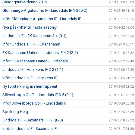
Säsongsutvärdering 2019
2019-10-09 18:09
Glömminge-Algutsrums IF - Lindsdals IF 1-2 (0-2)
2019-09-30 11:15
Inför Glömminge-Algutsrums IF - Lindsdals IF
2019-09-27 00:15
Nya påskrifter till nästa säsong!
2019-09-22 19:04
Lindsdals IF - IFK Karlshamn 4-4 (0-1)
2019-09-22 15:33
Inför Lindsdals IF - IFK Karlshamn
2019-09-19 23:11
FK Karlshamn United - Lindsdals IF 4-2 (2-1)
2019-09-15 13:32
Inför FK Karlshamn United - Lindsdals IF
2019-09-12 22:43
Lindsdals IF - Hörvikens IF 2-2 (1-1)
2019-09-08 12:59
Inför Lindsdals IF - Hörvikens IF
2019-09-05 21:22
Ny förstärkning in i herrtruppen!
2019-09-05 21:02
Sölvesborgs GoIF - Lindsdals IF 0-5 (0-1)
2019-09-01 20:29
Inför Sölvesborgs GoIF - Lindsdals IF
2019-08-29 23:38
Spelledig Helg
2019-08-25 16:39
Lindsdals IF - Saxemara IF 1-1 (0-0)
2019-08-18 22:12
Inför Lindsdals IF - Saxemara IF
2019-08-17 01:38