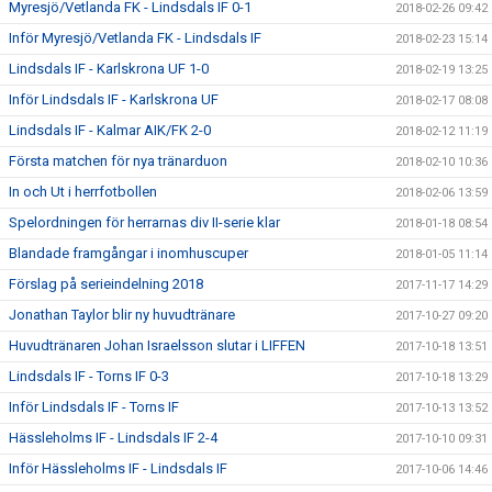
Myresjö/Vetlanda FK - Lindsdals IF 0-1
2018-02-26 09:42
Inför Myresjö/Vetlanda FK - Lindsdals IF
2018-02-23 15:14
Lindsdals IF - Karlskrona UF 1-0
2018-02-19 13:25
Inför Lindsdals IF - Karlskrona UF
2018-02-17 08:08
Lindsdals IF - Kalmar AIK/FK 2-0
2018-02-12 11:19
Första matchen för nya tränarduon
2018-02-10 10:36
In och Ut i herrfotbollen
2018-02-06 13:59
Spelordningen för herrarnas div II-serie klar
2018-01-18 08:54
Blandade framgångar i inomhuscuper
2018-01-05 11:14
Förslag på serieindelning 2018
2017-11-17 14:29
Jonathan Taylor blir ny huvudtränare
2017-10-27 09:20
Huvudtränaren Johan Israelsson slutar i LIFFEN
2017-10-18 13:51
Lindsdals IF - Torns IF 0-3
2017-10-18 13:29
Inför Lindsdals IF - Torns IF
2017-10-13 13:52
Hässleholms IF - Lindsdals IF 2-4
2017-10-10 09:31
Inför Hässleholms IF - Lindsdals IF
2017-10-06 14:46