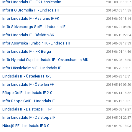
Inför Lindsdals IF - IFK Hässleholm
2018-08-03 18:57
Inför IFÖ Bromölla IF - Lindsdals IF
2018-07-05 14:55
Inför Lindsdals IF - Asarums IF FK
2018-06-29 18:14
Inför Sölvesborgs GoIF - Lindsdals IF
2018-06-21 08:56
Inför Lindsdals IF - Råslätts SK
2018-06-15 22:34
Inför Assyriska Turabdin IK - Lindsdals IF
2018-06-08 17:53
Inför Lindsdals IF - IFK Berga
2018-06-04 14:46
Inför Hyundai Cup, Lindsdals IF - Oskarshamns AIK
2018-05-28 15:55
Inför Hässleholms IF - Lindsdals IF
2018-05-25 18:51
Lindsdals IF - Österlen FF 0-5
2018-05-23 12:51
Inför Lindsdals IF - Österlen FF
2018-05-19 09:20
Räppe GoIF - Lindsdals IF 2-0
2018-05-14 15:32
Inför Räppe GoIF - Lindsdals IF
2018-05-11 19:31
Lindsdals IF - Dalstorps IF 1-1
2018-05-08 19:27
Inför Lindsdals IF - Dalstorps IF
2018-05-04 22:57
Nässjö FF - Lindsdals IF 3-0
2018-04-30 13:03