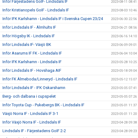
Inför Färjestadens GoIF- Lindsdals IF
2023-08-11 08:41
Inför Kristianopels GoIF - Lindsdals IF
2023-08-03 10:46
Inför IFK Karlshamn - Lindsdals IF i Svenska Cupen 23/24
2023-06-30 22:56
Inför Lindsdals IF - Älmhults IF
2023-06-21 08:56
Inför Högsby IK - Lindsdals IF
2023-06-16 14:10
Inför Lindsdals IF- Växjö BK
2023-06-09 09:01
Inför Asarums IF FK - Lindsdals IF
2023-06-04 10:04
Inför IFK Karlshamn - Lindsdals IF
2023-05-28 10:25
Inför Lindsdals IF - Hovshaga AIF
2023-05-18 09:04
Inför FK Älmeboda/Linneryd - Lindsdals IF
2023-05-12 15:07
Inför Lindsdals IF - IFK Oskarshamn
2023-05-05 07:41
Berg- och dalbana i cupspelet
2023-05-05 07:26
Inför Toyota Cup - Pukebergs BK - Lindsdals IF
2023-05-01 11:37
Växjö Norra IF - Lindsdals IF 3-1
2023-05-01 11:20
Inför Växjö Norra IF - Lindsdals IF
2023-04-28 09:38
Lindsdals IF - Färjestadens GoIF 2-2
2023-04-28 09:23