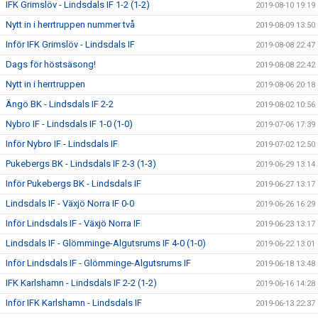
IFK Grimslöv - Lindsdals IF 1-2 (1-2)
2019-08-10 19:19
Nytt in i herrtruppen nummer två
2019-08-09 13:50
Inför IFK Grimslöv - Lindsdals IF
2019-08-08 22:47
Dags för höstsäsong!
2019-08-08 22:42
Nytt in i herrtruppen
2019-08-06 20:18
Ängö BK - Lindsdals IF 2-2
2019-08-02 10:56
Nybro IF - Lindsdals IF 1-0 (1-0)
2019-07-06 17:39
Inför Nybro IF - Lindsdals IF
2019-07-02 12:50
Pukebergs BK - Lindsdals IF 2-3 (1-3)
2019-06-29 13:14
Inför Pukebergs BK - Lindsdals IF
2019-06-27 13:17
Lindsdals IF - Växjö Norra IF 0-0
2019-06-26 16:29
Inför Lindsdals IF - Växjö Norra IF
2019-06-23 13:17
Lindsdals IF - Glömminge-Algutsrums IF 4-0 (1-0)
2019-06-22 13:01
Inför Lindsdals IF - Glömminge-Algutsrums IF
2019-06-18 13:48
IFK Karlshamn - Lindsdals IF 2-2 (1-2)
2019-06-16 14:28
Inför IFK Karlshamn - Lindsdals IF
2019-06-13 22:37