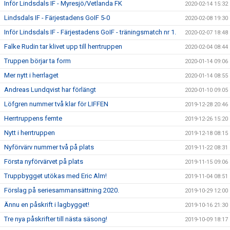
Inför Lindsdals IF - Myresjö/Vetlanda FK
2020-02-14 15:32
Lindsdals IF - Färjestadens GoIF 5-0
2020-02-08 19:30
Inför Lindsdals IF - Färjestadens GoIF - träningsmatch nr 1.
2020-02-07 18:48
Falke Rudin tar klivet upp till herrtruppen
2020-02-04 08:44
Truppen börjar ta form
2020-01-14 09:06
Mer nytt i herrlaget
2020-01-14 08:55
Andreas Lundqvist har förlängt
2020-01-10 09:05
Löfgren nummer två klar för LIFFEN
2019-12-28 20:46
Herrtruppens femte
2019-12-26 15:20
Nytt i herrtruppen
2019-12-18 08:15
Nyförvärv nummer två på plats
2019-11-22 08:31
Första nyförvärvet på plats
2019-11-15 09:06
Truppbygget utökas med Eric Alm!
2019-11-04 08:51
Förslag på seriesammansättning 2020.
2019-10-29 12:00
Ännu en påskrift i lagbygget!
2019-10-16 21:30
Tre nya påskrifter till nästa säsong!
2019-10-09 18:17