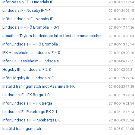
Inför Nässjö FF - Lindsdals IF
2018-04-27 19:24
Lindsdals IF - Nosaby IF 1-4
2018-04-24 09:15
Inför Lindsdals IF - Nosaby IF
2018-04-20 19:33
Lindsdals IF - IFÖ Bromölla IF 0-1
2018-04-17 14:36
Jonathan Taylors funderingar inför första hemmamatchen
2018-04-14 09:04
Inför Lindsdals IF - IFÖ Bromölla IF
2018-04-13 18:14
IFK Hässleholm - Lindsdals IF 4-0
2018-04-09 09:16
Inför IFK Hässleholm - Lindsdals IF
2018-04-06 12:51
Högsby IK - Lindsdals IF 2-3
2018-04-03 09:31
Inför Högsby IK - Lindsdals IF
2018-03-29 22:36
Inställd träningsmatch mot Asarums IF FK
2018-03-23 17:38
Lindsdals IF - IFK Berga 1-0
2018-03-19 14:14
Inför Lindsdals IF - IFK Berga
2018-03-16 21:34
Lindsdals IF - Pukebergs BK 2-1
2018-03-12 13:13
Inför Lindsdals IF - Pukebergs BK
2018-03-09 20:24
Inställd träningsmatch
2018-03-01 14:00