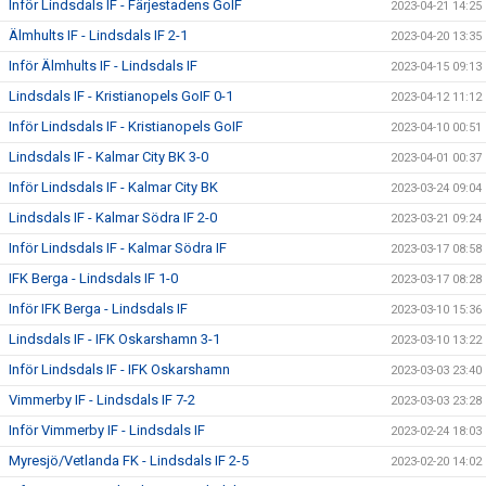
Inför Lindsdals IF - Färjestadens GoIF
2023-04-21 14:25
Älmhults IF - Lindsdals IF 2-1
2023-04-20 13:35
Inför Älmhults IF - Lindsdals IF
2023-04-15 09:13
Lindsdals IF - Kristianopels GoIF 0-1
2023-04-12 11:12
Inför Lindsdals IF - Kristianopels GoIF
2023-04-10 00:51
Lindsdals IF - Kalmar City BK 3-0
2023-04-01 00:37
Inför Lindsdals IF - Kalmar City BK
2023-03-24 09:04
Lindsdals IF - Kalmar Södra IF 2-0
2023-03-21 09:24
Inför Lindsdals IF - Kalmar Södra IF
2023-03-17 08:58
IFK Berga - Lindsdals IF 1-0
2023-03-17 08:28
Inför IFK Berga - Lindsdals IF
2023-03-10 15:36
Lindsdals IF - IFK Oskarshamn 3-1
2023-03-10 13:22
Inför Lindsdals IF - IFK Oskarshamn
2023-03-03 23:40
Vimmerby IF - Lindsdals IF 7-2
2023-03-03 23:28
Inför Vimmerby IF - Lindsdals IF
2023-02-24 18:03
Myresjö/Vetlanda FK - Lindsdals IF 2-5
2023-02-20 14:02