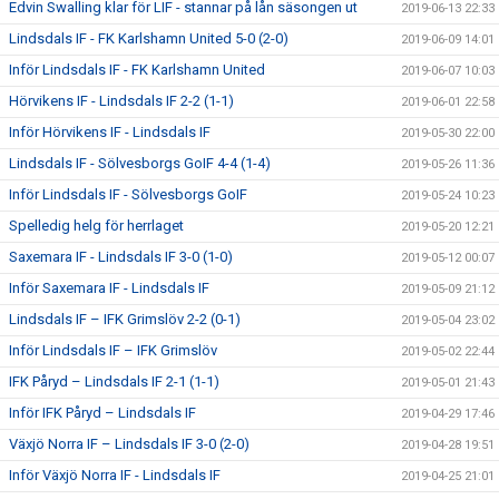
Edvin Swalling klar för LIF - stannar på lån säsongen ut
2019-06-13 22:33
Lindsdals IF - FK Karlshamn United 5-0 (2-0)
2019-06-09 14:01
Inför Lindsdals IF - FK Karlshamn United
2019-06-07 10:03
Hörvikens IF - Lindsdals IF 2-2 (1-1)
2019-06-01 22:58
Inför Hörvikens IF - Lindsdals IF
2019-05-30 22:00
Lindsdals IF - Sölvesborgs GoIF 4-4 (1-4)
2019-05-26 11:36
Inför Lindsdals IF - Sölvesborgs GoIF
2019-05-24 10:23
Spelledig helg för herrlaget
2019-05-20 12:21
Saxemara IF - Lindsdals IF 3-0 (1-0)
2019-05-12 00:07
Inför Saxemara IF - Lindsdals IF
2019-05-09 21:12
Lindsdals IF – IFK Grimslöv 2-2 (0-1)
2019-05-04 23:02
Inför Lindsdals IF – IFK Grimslöv
2019-05-02 22:44
IFK Påryd – Lindsdals IF 2-1 (1-1)
2019-05-01 21:43
Inför IFK Påryd – Lindsdals IF
2019-04-29 17:46
Växjö Norra IF – Lindsdals IF 3-0 (2-0)
2019-04-28 19:51
Inför Växjö Norra IF - Lindsdals IF
2019-04-25 21:01