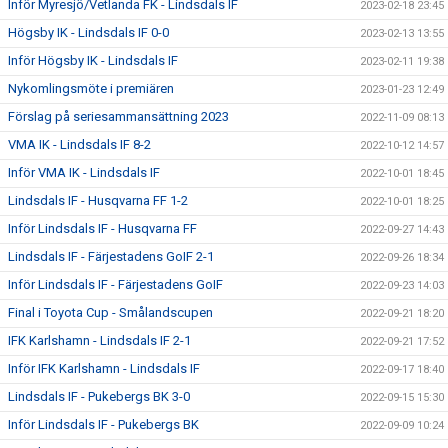
Inför Myresjö/Vetlanda FK - Lindsdals IF
2023-02-18 23:45
Högsby IK - Lindsdals IF 0-0
2023-02-13 13:55
Inför Högsby IK - Lindsdals IF
2023-02-11 19:38
Nykomlingsmöte i premiären
2023-01-23 12:49
Förslag på seriesammansättning 2023
2022-11-09 08:13
VMA IK - Lindsdals IF 8-2
2022-10-12 14:57
Inför VMA IK - Lindsdals IF
2022-10-01 18:45
Lindsdals IF - Husqvarna FF 1-2
2022-10-01 18:25
Inför Lindsdals IF - Husqvarna FF
2022-09-27 14:43
Lindsdals IF - Färjestadens GoIF 2-1
2022-09-26 18:34
Inför Lindsdals IF - Färjestadens GoIF
2022-09-23 14:03
Final i Toyota Cup - Smålandscupen
2022-09-21 18:20
IFK Karlshamn - Lindsdals IF 2-1
2022-09-21 17:52
Inför IFK Karlshamn - Lindsdals IF
2022-09-17 18:40
Lindsdals IF - Pukebergs BK 3-0
2022-09-15 15:30
Inför Lindsdals IF - Pukebergs BK
2022-09-09 10:24