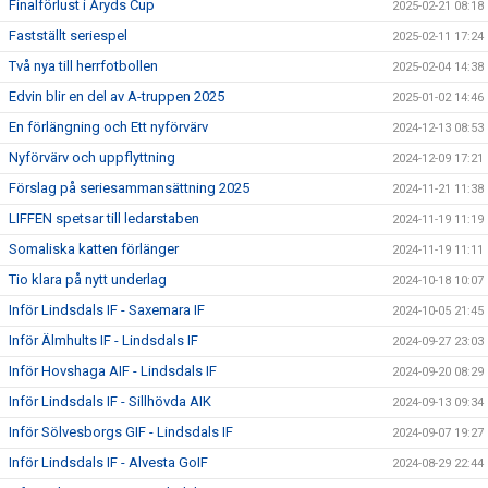
Finalförlust i Åryds Cup
2025-02-21 08:18
Fastställt seriespel
2025-02-11 17:24
Två nya till herrfotbollen
2025-02-04 14:38
Edvin blir en del av A-truppen 2025
2025-01-02 14:46
En förlängning och Ett nyförvärv
2024-12-13 08:53
Nyförvärv och uppflyttning
2024-12-09 17:21
Förslag på seriesammansättning 2025
2024-11-21 11:38
LIFFEN spetsar till ledarstaben
2024-11-19 11:19
Somaliska katten förlänger
2024-11-19 11:11
Tio klara på nytt underlag
2024-10-18 10:07
Inför Lindsdals IF - Saxemara IF
2024-10-05 21:45
Inför Älmhults IF - Lindsdals IF
2024-09-27 23:03
Inför Hovshaga AIF - Lindsdals IF
2024-09-20 08:29
Inför Lindsdals IF - Sillhövda AIK
2024-09-13 09:34
Inför Sölvesborgs GIF - Lindsdals IF
2024-09-07 19:27
Inför Lindsdals IF - Alvesta GoIF
2024-08-29 22:44