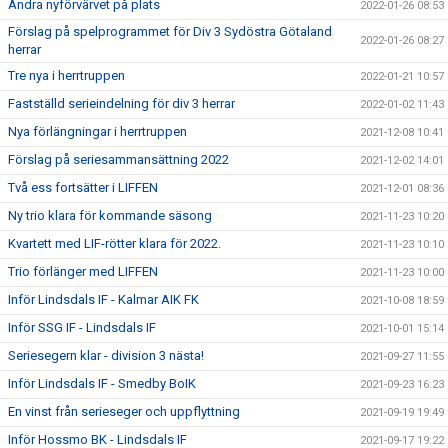
Andra nyförvärvet på plats
2022-01-26 08:53
Förslag på spelprogrammet för Div 3 Sydöstra Götaland
2022-01-26 08:27
herrar
Tre nya i herrtruppen
2022-01-21 10:57
Fastställd serieindelning för div 3 herrar
2022-01-02 11:43
Nya förlängningar i herrtruppen
2021-12-08 10:41
Förslag på seriesammansättning 2022
2021-12-02 14:01
Två ess fortsätter i LIFFEN
2021-12-01 08:36
Ny trio klara för kommande säsong
2021-11-23 10:20
Kvartett med LIF-rötter klara för 2022.
2021-11-23 10:10
Trio förlänger med LIFFEN
2021-11-23 10:00
Inför Lindsdals IF - Kalmar AIK FK
2021-10-08 18:59
Inför SSG IF - Lindsdals IF
2021-10-01 15:14
Seriesegern klar - division 3 nästa!
2021-09-27 11:55
Inför Lindsdals IF - Smedby BoIK
2021-09-23 16:23
En vinst från serieseger och uppflyttning
2021-09-19 19:49
Inför Hossmo BK - Lindsdals IF
2021-09-17 19:22