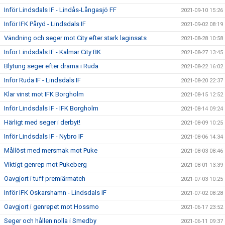
Inför Lindsdals IF - Lindås-Långasjö FF
2021-09-10 15:26
Inför IFK Påryd - Lindsdals IF
2021-09-02 08:19
Vändning och seger mot City efter stark laginsats
2021-08-28 10:58
Inför Lindsdals IF - Kalmar City BK
2021-08-27 13:45
Blytung seger efter drama i Ruda
2021-08-22 16:02
Inför Ruda IF - Lindsdals IF
2021-08-20 22:37
Klar vinst mot IFK Borgholm
2021-08-15 12:52
Inför Lindsdals IF - IFK Borgholm
2021-08-14 09:24
Härligt med seger i derbyt!
2021-08-09 10:25
Inför Lindsdals IF - Nybro IF
2021-08-06 14:34
Mållöst med mersmak mot Puke
2021-08-03 08:46
Viktigt genrep mot Pukeberg
2021-08-01 13:39
Oavgjort i tuff premiärmatch
2021-07-03 10:25
Inför IFK Oskarshamn - Lindsdals IF
2021-07-02 08:28
Oavgjort i genrepet mot Hossmo
2021-06-17 23:52
Seger och hållen nolla i Smedby
2021-06-11 09:37