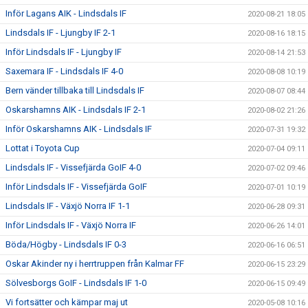
Inför Lagans AIK - Lindsdals IF
2020-08-21 18:05
Lindsdals IF - Ljungby IF 2-1
2020-08-16 18:15
Inför Lindsdals IF - Ljungby IF
2020-08-14 21:53
Saxemara IF - Lindsdals IF 4-0
2020-08-08 10:19
Bern vänder tillbaka till Lindsdals IF
2020-08-07 08:44
Oskarshamns AIK - Lindsdals IF 2-1
2020-08-02 21:26
Inför Oskarshamns AIK - Lindsdals IF
2020-07-31 19:32
Lottat i Toyota Cup
2020-07-04 09:11
Lindsdals IF - Vissefjärda GoIF 4-0
2020-07-02 09:46
Inför Lindsdals IF - Vissefjärda GoIF
2020-07-01 10:19
Lindsdals IF - Växjö Norra IF 1-1
2020-06-28 09:31
Inför Lindsdals IF - Växjö Norra IF
2020-06-26 14:01
Böda/Högby - Lindsdals IF 0-3
2020-06-16 06:51
Oskar Akinder ny i herrtruppen från Kalmar FF
2020-06-15 23:29
Sölvesborgs GoIF - Lindsdals IF 1-0
2020-06-15 09:49
Vi fortsätter och kämpar maj ut
2020-05-08 10:16