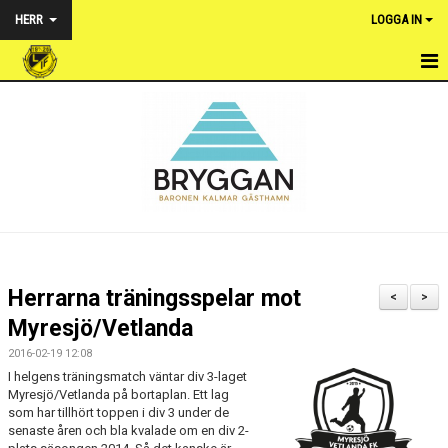
HERR
LOGGA IN
HEM
NYHETER
TRUPPEN
KALENDER
MATCHER
Herrarna träningsspelar mot
<
>
BILDGALLERI
Myresjö/Vetlanda
2016-02-19 12:08
DOKUMENT
I helgens träningsmatch väntar div 3-laget
Myresjö/Vetlanda på bortaplan. Ett lag
KONTAKT
som har tillhört toppen i div 3 under de
senaste åren och bla kvalade om en div 2-