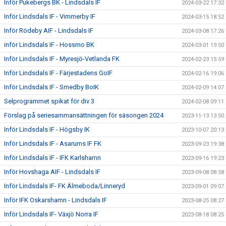
Inför Pukebergs BK - Lindsdals IF
2024-03-22 17:32
Inför Lindsdals IF - Vimmerby IF
2024-03-15 18:52
Inför Rödeby AIF - Lindsdals IF
2024-03-08 17:26
inför Lindsdals IF - Hossmo BK
2024-03-01 19:50
Inför Lindsdals IF - Myresjö-Vetlanda FK
2024-02-23 15:59
Inför Lindsdals IF - Färjestadens GoIF
2024-02-16 19:06
Inför Lindsdals IF - Smedby BoIK
2024-02-09 14:07
Selprogrammet spikat för div 3
2024-02-08 09:11
Förslag på seriesammansättningen för säsongen 2024
2023-11-13 13:50
Inför Lindsdals IF - Högsby IK
2023-10-07 20:13
Inför Lindsdals IF - Asarums IF FK
2023-09-23 19:38
Inför Lindsdals IF - IFK Karlshamn
2023-09-16 19:23
Inför Hovshaga AIF - Lindsdals IF
2023-09-08 08:58
Inför Lindsdals IF- FK Älmeboda/Linneryd
2023-09-01 09:07
Inför IFK Oskarshamn - Lindsdals IF
2023-08-25 08:27
Inför Lindsdals IF- Växjö Norra IF
2023-08-18 08:25