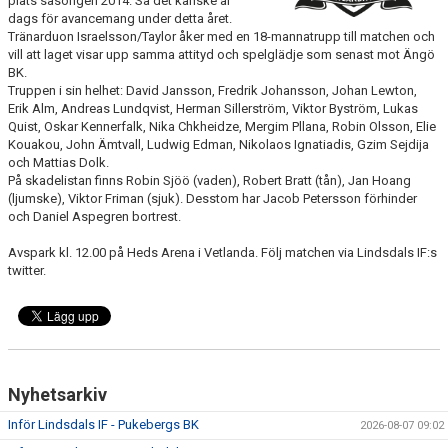
plats säsongen 2014. Så det kanske är
dags för avancemang under detta året.
Tränarduon Israelsson/Taylor åker med en 18-mannatrupp till matchen och
vill att laget visar upp samma attityd och spelglädje som senast mot Ängö
BK.
Truppen i sin helhet: David Jansson, Fredrik Johansson, Johan Lewton,
Erik Alm, Andreas Lundqvist, Herman Sillerström, Viktor Byström, Lukas
Quist, Oskar Kennerfalk, Nika Chkheidze, Mergim Pllana, Robin Olsson, Elie
Kouakou, John Ämtvall, Ludwig Edman, Nikolaos Ignatiadis, Gzim Sejdija
och Mattias Dolk.
På skadelistan finns Robin Sjöö (vaden), Robert Bratt (tån), Jan Hoang
(ljumske), Viktor Friman (sjuk). Desstom har Jacob Petersson förhinder
och Daniel Aspegren bortrest.
Avspark kl. 12.00 på Heds Arena i Vetlanda. Följ matchen via Lindsdals IF:s
twitter.
Nyhetsarkiv
Inför Lindsdals IF - Pukebergs BK
2026-08-07 09:02