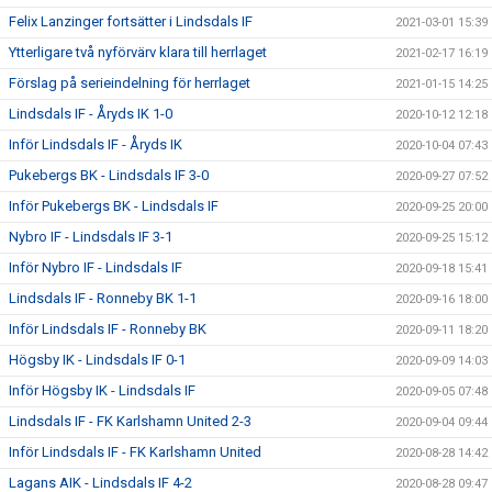
Felix Lanzinger fortsätter i Lindsdals IF
2021-03-01 15:39
Ytterligare två nyförvärv klara till herrlaget
2021-02-17 16:19
Förslag på serieindelning för herrlaget
2021-01-15 14:25
Lindsdals IF - Åryds IK 1-0
2020-10-12 12:18
Inför Lindsdals IF - Åryds IK
2020-10-04 07:43
Pukebergs BK - Lindsdals IF 3-0
2020-09-27 07:52
Inför Pukebergs BK - Lindsdals IF
2020-09-25 20:00
Nybro IF - Lindsdals IF 3-1
2020-09-25 15:12
Inför Nybro IF - Lindsdals IF
2020-09-18 15:41
Lindsdals IF - Ronneby BK 1-1
2020-09-16 18:00
Inför Lindsdals IF - Ronneby BK
2020-09-11 18:20
Högsby IK - Lindsdals IF 0-1
2020-09-09 14:03
Inför Högsby IK - Lindsdals IF
2020-09-05 07:48
Lindsdals IF - FK Karlshamn United 2-3
2020-09-04 09:44
Inför Lindsdals IF - FK Karlshamn United
2020-08-28 14:42
Lagans AIK - Lindsdals IF 4-2
2020-08-28 09:47