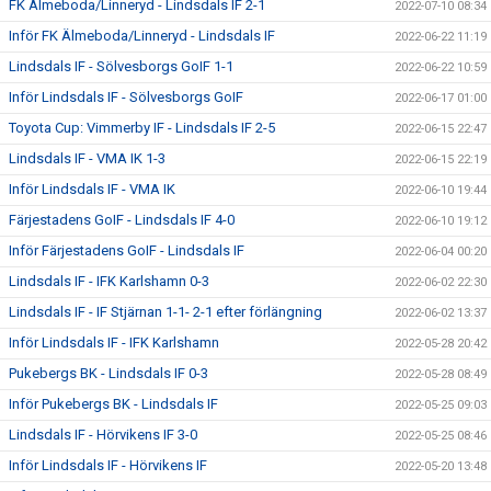
FK Älmeboda/Linneryd - Lindsdals IF 2-1
2022-07-10 08:34
Inför FK Älmeboda/Linneryd - Lindsdals IF
2022-06-22 11:19
Lindsdals IF - Sölvesborgs GoIF 1-1
2022-06-22 10:59
Inför Lindsdals IF - Sölvesborgs GoIF
2022-06-17 01:00
Toyota Cup: Vimmerby IF - Lindsdals IF 2-5
2022-06-15 22:47
Lindsdals IF - VMA IK 1-3
2022-06-15 22:19
Inför Lindsdals IF - VMA IK
2022-06-10 19:44
Färjestadens GoIF - Lindsdals IF 4-0
2022-06-10 19:12
Inför Färjestadens GoIF - Lindsdals IF
2022-06-04 00:20
Lindsdals IF - IFK Karlshamn 0-3
2022-06-02 22:30
Lindsdals IF - IF Stjärnan 1-1- 2-1 efter förlängning
2022-06-02 13:37
Inför Lindsdals IF - IFK Karlshamn
2022-05-28 20:42
Pukebergs BK - Lindsdals IF 0-3
2022-05-28 08:49
Inför Pukebergs BK - Lindsdals IF
2022-05-25 09:03
Lindsdals IF - Hörvikens IF 3-0
2022-05-25 08:46
Inför Lindsdals IF - Hörvikens IF
2022-05-20 13:48