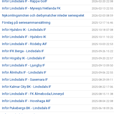
Inför Lindsdals IF - Räppe GoIF
2026-02-20 22:08
Inför Lindsdals IF - Myresjö/Vetlanda FK
2026-02-13 22:55
Nykomlingsmöten och derbymatcher inleder seriespelet
2026-02-03 08:59
Förslag på seriesammansättning
2025-12-17 16:46
Inför Hjulsbro IK - Lindsdals IF
2025-10-18 07:08
Inför Lindsdals IF - Hjulsbro IK
2025-10-11 10:22
Inför Lindsdals IF - Rödeby AIF
2025-10-03 22:53
Inför IFK Berga - Lindsdals IF
2025-09-26 15:22
Inför Högsby IK - Lindsdals IF
2025-09-20 22:57
Inför Lindsdals IF - Ljungby IF
2025-09-13 09:50
Inför Älmhults IF - Lindsdals IF
2025-09-06 22:55
Inför Lindsdals IF - Saxemara IF
2025-08-29 09:11
Inför Kalmar City BK - Lindsdals IF
2025-08-22 17:06
Inför Lindsdals IF - FK Älmeboda/Linneryd
2025-08-15 11:38
Inför Lindsdals IF - Hovshaga AIF
2025-08-04 22:08
Inför Pukebergs BK - Lindsdals IF
2025-06-18 09:26