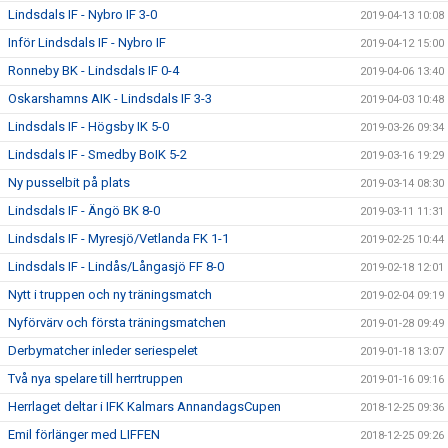
Lindsdals IF - Nybro IF 3-0
2019-04-13 10:08
Inför Lindsdals IF - Nybro IF
2019-04-12 15:00
Ronneby BK - Lindsdals IF 0-4
2019-04-06 13:40
Oskarshamns AIK - Lindsdals IF 3-3
2019-04-03 10:48
Lindsdals IF - Högsby IK 5-0
2019-03-26 09:34
Lindsdals IF - Smedby BoIK 5-2
2019-03-16 19:29
Ny pusselbit på plats
2019-03-14 08:30
Lindsdals IF - Ängö BK 8-0
2019-03-11 11:31
Lindsdals IF - Myresjö/Vetlanda FK 1-1
2019-02-25 10:44
Lindsdals IF - Lindås/Långasjö FF 8-0
2019-02-18 12:01
Nytt i truppen och ny träningsmatch
2019-02-04 09:19
Nyförvärv och första träningsmatchen
2019-01-28 09:49
Derbymatcher inleder seriespelet
2019-01-18 13:07
Två nya spelare till herrtruppen
2019-01-16 09:16
Herrlaget deltar i IFK Kalmars AnnandagsCupen
2018-12-25 09:36
Emil förlänger med LIFFEN
2018-12-25 09:26