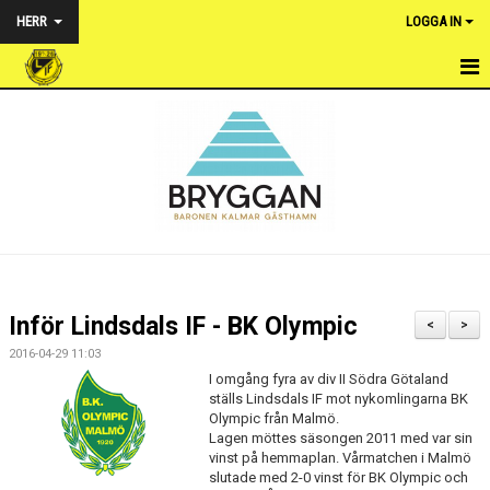
HERR
LOGGA IN
HEM
NYHETER
TRUPPEN
KALENDER
MATCHER
Inför Lindsdals IF - BK Olympic
<
>
BILDGALLERI
2016-04-29 11:03
I omgång fyra av div II Södra Götaland
DOKUMENT
ställs Lindsdals IF mot nykomlingarna BK
Olympic från Malmö.
Lagen möttes säsongen 2011 med var sin
KONTAKT
vinst på hemmaplan. Vårmatchen i Malmö
slutade med 2-0 vinst för BK Olympic och