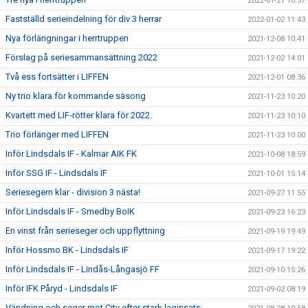
2022-01-21 10:57
Fastställd serieindelning för div 3 herrar
2022-01-02 11:43
Nya förlängningar i herrtruppen
2021-12-08 10:41
Förslag på seriesammansättning 2022
2021-12-02 14:01
Två ess fortsätter i LIFFEN
2021-12-01 08:36
Ny trio klara för kommande säsong
2021-11-23 10:20
Kvartett med LIF-rötter klara för 2022.
2021-11-23 10:10
Trio förlänger med LIFFEN
2021-11-23 10:00
Inför Lindsdals IF - Kalmar AIK FK
2021-10-08 18:59
Inför SSG IF - Lindsdals IF
2021-10-01 15:14
Seriesegern klar - division 3 nästa!
2021-09-27 11:55
Inför Lindsdals IF - Smedby BoIK
2021-09-23 16:23
En vinst från serieseger och uppflyttning
2021-09-19 19:49
Inför Hossmo BK - Lindsdals IF
2021-09-17 19:22
Inför Lindsdals IF - Lindås-Långasjö FF
2021-09-10 15:26
Inför IFK Påryd - Lindsdals IF
2021-09-02 08:19
Vändning och seger mot City efter stark laginsats