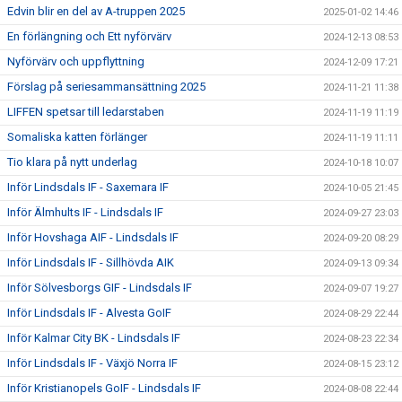
Edvin blir en del av A-truppen 2025
2025-01-02 14:46
En förlängning och Ett nyförvärv
2024-12-13 08:53
Nyförvärv och uppflyttning
2024-12-09 17:21
Förslag på seriesammansättning 2025
2024-11-21 11:38
LIFFEN spetsar till ledarstaben
2024-11-19 11:19
Somaliska katten förlänger
2024-11-19 11:11
Tio klara på nytt underlag
2024-10-18 10:07
Inför Lindsdals IF - Saxemara IF
2024-10-05 21:45
Inför Älmhults IF - Lindsdals IF
2024-09-27 23:03
Inför Hovshaga AIF - Lindsdals IF
2024-09-20 08:29
Inför Lindsdals IF - Sillhövda AIK
2024-09-13 09:34
Inför Sölvesborgs GIF - Lindsdals IF
2024-09-07 19:27
Inför Lindsdals IF - Alvesta GoIF
2024-08-29 22:44
Inför Kalmar City BK - Lindsdals IF
2024-08-23 22:34
Inför Lindsdals IF - Växjö Norra IF
2024-08-15 23:12
Inför Kristianopels GoIF - Lindsdals IF
2024-08-08 22:44