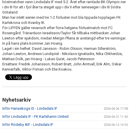
höstmatchen vann Lindsdals IF med 5-2. Året efter ramlade BK Olympic ner
i div III för att i fjol åter ta steget upp i div II efter serieseger i div III Södra
Götaland.
Man har inlett serien med tre 1-2 förluster mot bla tippade topplagen FK
Karlskrona och Kvanby IK.
För LIFFEN gäller revansch efter förra helgens förlustmatch mot FC
Rosengård. Tränarduon Israelsson/Taylor får tillbaka mittbacken Johan
Lewton efter sjukdom, medan Mergin Pllana är avstängd efter tre varningar.
In på hans plats kommer Jan Hoang.
Laget i sin helhet: David Jansson - Robin Olsson, Herman Sillerström,
Johan Lewton, Andreas Lundqvist - Nikolaos Ignatiadis, Nika Chkheidze,
Mattias Dolk, jan Hoang - Lukas Quist, Jacob Petersson
Ersättare: Fredrik Johansson, Robert Bratt, John Ämtvall, Erik Alm, Oskar
Kennerfalk, Viktor Friman och Elie Koakou.
Nyhetsarkiv
Inför Hanaskogs IS - Lindsdals IF
2026-06-26 17:08
Inför Lindsdals IF - FK Karlshamn United
2026-06-21 11:40
Inför Rödeby AIF - Lindsdals IF
2026-06-12 14:55