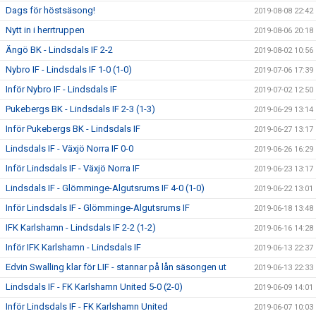
Dags för höstsäsong!
2019-08-08 22:42
Nytt in i herrtruppen
2019-08-06 20:18
Ängö BK - Lindsdals IF 2-2
2019-08-02 10:56
Nybro IF - Lindsdals IF 1-0 (1-0)
2019-07-06 17:39
Inför Nybro IF - Lindsdals IF
2019-07-02 12:50
Pukebergs BK - Lindsdals IF 2-3 (1-3)
2019-06-29 13:14
Inför Pukebergs BK - Lindsdals IF
2019-06-27 13:17
Lindsdals IF - Växjö Norra IF 0-0
2019-06-26 16:29
Inför Lindsdals IF - Växjö Norra IF
2019-06-23 13:17
Lindsdals IF - Glömminge-Algutsrums IF 4-0 (1-0)
2019-06-22 13:01
Inför Lindsdals IF - Glömminge-Algutsrums IF
2019-06-18 13:48
IFK Karlshamn - Lindsdals IF 2-2 (1-2)
2019-06-16 14:28
Inför IFK Karlshamn - Lindsdals IF
2019-06-13 22:37
Edvin Swalling klar för LIF - stannar på lån säsongen ut
2019-06-13 22:33
Lindsdals IF - FK Karlshamn United 5-0 (2-0)
2019-06-09 14:01
Inför Lindsdals IF - FK Karlshamn United
2019-06-07 10:03