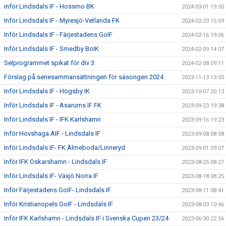
inför Lindsdals IF - Hossmo BK
2024-03-01 19:50
Inför Lindsdals IF - Myresjö-Vetlanda FK
2024-02-23 15:59
Inför Lindsdals IF - Färjestadens GoIF
2024-02-16 19:06
Inför Lindsdals IF - Smedby BoIK
2024-02-09 14:07
Selprogrammet spikat för div 3
2024-02-08 09:11
Förslag på seriesammansättningen för säsongen 2024
2023-11-13 13:50
Inför Lindsdals IF - Högsby IK
2023-10-07 20:13
Inför Lindsdals IF - Asarums IF FK
2023-09-23 19:38
Inför Lindsdals IF - IFK Karlshamn
2023-09-16 19:23
Inför Hovshaga AIF - Lindsdals IF
2023-09-08 08:58
Inför Lindsdals IF- FK Älmeboda/Linneryd
2023-09-01 09:07
Inför IFK Oskarshamn - Lindsdals IF
2023-08-25 08:27
Inför Lindsdals IF- Växjö Norra IF
2023-08-18 08:25
Inför Färjestadens GoIF- Lindsdals IF
2023-08-11 08:41
Inför Kristianopels GoIF - Lindsdals IF
2023-08-03 10:46
Inför IFK Karlshamn - Lindsdals IF i Svenska Cupen 23/24
2023-06-30 22:56