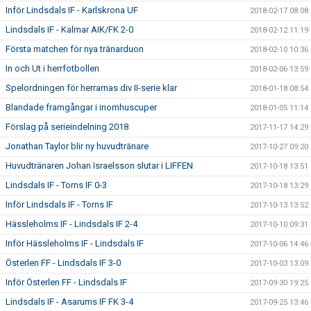
Inför Lindsdals IF - Karlskrona UF
2018-02-17 08:08
Lindsdals IF - Kalmar AIK/FK 2-0
2018-02-12 11:19
Första matchen för nya tränarduon
2018-02-10 10:36
In och Ut i herrfotbollen
2018-02-06 13:59
Spelordningen för herrarnas div II-serie klar
2018-01-18 08:54
Blandade framgångar i inomhuscuper
2018-01-05 11:14
Förslag på serieindelning 2018
2017-11-17 14:29
Jonathan Taylor blir ny huvudtränare
2017-10-27 09:20
Huvudtränaren Johan Israelsson slutar i LIFFEN
2017-10-18 13:51
Lindsdals IF - Torns IF 0-3
2017-10-18 13:29
Inför Lindsdals IF - Torns IF
2017-10-13 13:52
Hässleholms IF - Lindsdals IF 2-4
2017-10-10 09:31
Inför Hässleholms IF - Lindsdals IF
2017-10-06 14:46
Österlen FF - Lindsdals IF 3-0
2017-10-03 13:09
Inför Österlen FF - Lindsdals IF
2017-09-30 19:25
Lindsdals IF - Asarums IF FK 3-4
2017-09-25 13:46