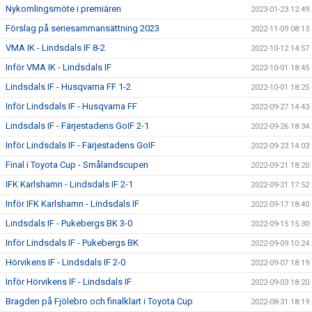
Nykomlingsmöte i premiären
2023-01-23 12:49
Förslag på seriesammansättning 2023
2022-11-09 08:13
VMA IK - Lindsdals IF 8-2
2022-10-12 14:57
Inför VMA IK - Lindsdals IF
2022-10-01 18:45
Lindsdals IF - Husqvarna FF 1-2
2022-10-01 18:25
Inför Lindsdals IF - Husqvarna FF
2022-09-27 14:43
Lindsdals IF - Färjestadens GoIF 2-1
2022-09-26 18:34
Inför Lindsdals IF - Färjestadens GoIF
2022-09-23 14:03
Final i Toyota Cup - Smålandscupen
2022-09-21 18:20
IFK Karlshamn - Lindsdals IF 2-1
2022-09-21 17:52
Inför IFK Karlshamn - Lindsdals IF
2022-09-17 18:40
Lindsdals IF - Pukebergs BK 3-0
2022-09-15 15:30
Inför Lindsdals IF - Pukebergs BK
2022-09-09 10:24
Hörvikens IF - Lindsdals IF 2-0
2022-09-07 18:19
Inför Hörvikens IF - Lindsdals IF
2022-09-03 18:20
Bragden på Fjölebro och finalklart i Toyota Cup
2022-08-31 18:19