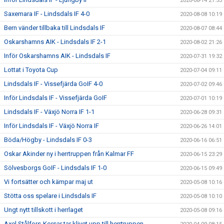
2020-08-14 21:53
Saxemara IF - Lindsdals IF 4-0
2020-08-08 10:19
Bern vänder tillbaka till Lindsdals IF
2020-08-07 08:44
Oskarshamns AIK - Lindsdals IF 2-1
2020-08-02 21:26
Inför Oskarshamns AIK - Lindsdals IF
2020-07-31 19:32
Lottat i Toyota Cup
2020-07-04 09:11
Lindsdals IF - Vissefjärda GoIF 4-0
2020-07-02 09:46
Inför Lindsdals IF - Vissefjärda GoIF
2020-07-01 10:19
Lindsdals IF - Växjö Norra IF 1-1
2020-06-28 09:31
Inför Lindsdals IF - Växjö Norra IF
2020-06-26 14:01
Böda/Högby - Lindsdals IF 0-3
2020-06-16 06:51
Oskar Akinder ny i herrtruppen från Kalmar FF
2020-06-15 23:29
Sölvesborgs GoIF - Lindsdals IF 1-0
2020-06-15 09:49
Vi fortsätter och kämpar maj ut
2020-05-08 10:16
Stötta oss spelare i Lindsdals IF
2020-05-08 10:10
Ungt nytt tillskott i herrlaget
2020-05-08 09:16
Axel Stålfors-Korsar tar klivet upp till herrtruppen