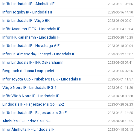
Inför Lindsdals IF - Älmhults IF
2023-06-21 08:56
Inför Högsby IK - Lindsdals IF
2023-06-16 14:10
Inför Lindsdals IF- Växjö BK
2023-06-09 09:01
Inför Asarums IF FK - Lindsdals IF
2023-06-04 10:04
Inför IFK Karlshamn - Lindsdals IF
2023-05-28 10:25
Inför Lindsdals IF - Hovshaga AIF
2023-05-18 09:04
Inför FK Älmeboda/Linneryd - Lindsdals IF
2023-05-12 15:07
Inför Lindsdals IF - IFK Oskarshamn
2023-05-05 07:41
Berg- och dalbana i cupspelet
2023-05-05 07:26
Inför Toyota Cup - Pukebergs BK - Lindsdals IF
2023-05-01 11:37
Växjö Norra IF - Lindsdals IF 3-1
2023-05-01 11:20
Inför Växjö Norra IF - Lindsdals IF
2023-04-28 09:38
Lindsdals IF - Färjestadens GoIF 2-2
2023-04-28 09:23
Inför Lindsdals IF - Färjestadens GoIF
2023-04-21 14:25
Älmhults IF - Lindsdals IF 2-1
2023-04-20 13:35
Inför Älmhults IF - Lindsdals IF
2023-04-15 09:13