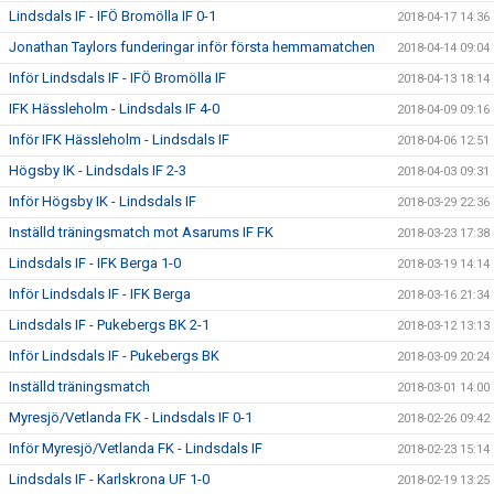
Lindsdals IF - IFÖ Bromölla IF 0-1
2018-04-17 14:36
Jonathan Taylors funderingar inför första hemmamatchen
2018-04-14 09:04
Inför Lindsdals IF - IFÖ Bromölla IF
2018-04-13 18:14
IFK Hässleholm - Lindsdals IF 4-0
2018-04-09 09:16
Inför IFK Hässleholm - Lindsdals IF
2018-04-06 12:51
Högsby IK - Lindsdals IF 2-3
2018-04-03 09:31
Inför Högsby IK - Lindsdals IF
2018-03-29 22:36
Inställd träningsmatch mot Asarums IF FK
2018-03-23 17:38
Lindsdals IF - IFK Berga 1-0
2018-03-19 14:14
Inför Lindsdals IF - IFK Berga
2018-03-16 21:34
Lindsdals IF - Pukebergs BK 2-1
2018-03-12 13:13
Inför Lindsdals IF - Pukebergs BK
2018-03-09 20:24
Inställd träningsmatch
2018-03-01 14:00
Myresjö/Vetlanda FK - Lindsdals IF 0-1
2018-02-26 09:42
Inför Myresjö/Vetlanda FK - Lindsdals IF
2018-02-23 15:14
Lindsdals IF - Karlskrona UF 1-0
2018-02-19 13:25