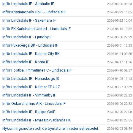
Inför Lindsdals IF - Älmhults IF
2026-06-06 06:23
Inför Kristianopels GoIF - Lindsdals IF
2026-05-29 16:05
Inför Lindsdals IF - Saxemara IF
2026-05-22 10:04
Inför FK Karlshamn United - Lindsdals IF
2026-05-15 19:52
Inför Lindsdals IF - Ljungby IF
2026-05-08 22:29
Inför Pukebergs BK - Lndsdals IF
2026-05-01 13:23
Inför Lindsdals IF - Kalmar City BK
2026-04-24 09:50
Inför Lindsdals IF - Kosta IF
2026-04-17 11:16
Inför Football Primetime FC - Lindsdals IF
2026-04-10 09:57
Inför Lindsdals IF - Hanaskogs IS
2026-04-05 19:13
Inför Lindsdals IF - Kalmar FF U17
2026-03-27 09:39
Inför Lindsdals IF - Vimmerby IF
2026-03-20 22:22
Inför Oskarshamns AIK - Lindsdals IF
2026-03-06 22:32
Inför Lindsdals IF - Räppe GoIF
2026-02-20 22:08
Inför Lindsdals IF - Myresjö/Vetlanda FK
2026-02-13 22:55
Nykomlingsmöten och derbymatcher inleder seriespelet
2026-02-03 08:59