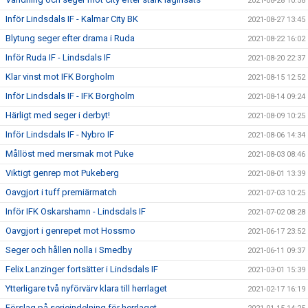
2021-08-28 10:58
Inför Lindsdals IF - Kalmar City BK
2021-08-27 13:45
Blytung seger efter drama i Ruda
2021-08-22 16:02
Inför Ruda IF - Lindsdals IF
2021-08-20 22:37
Klar vinst mot IFK Borgholm
2021-08-15 12:52
Inför Lindsdals IF - IFK Borgholm
2021-08-14 09:24
Härligt med seger i derbyt!
2021-08-09 10:25
Inför Lindsdals IF - Nybro IF
2021-08-06 14:34
Mållöst med mersmak mot Puke
2021-08-03 08:46
Viktigt genrep mot Pukeberg
2021-08-01 13:39
Oavgjort i tuff premiärmatch
2021-07-03 10:25
Inför IFK Oskarshamn - Lindsdals IF
2021-07-02 08:28
Oavgjort i genrepet mot Hossmo
2021-06-17 23:52
Seger och hållen nolla i Smedby
2021-06-11 09:37
Felix Lanzinger fortsätter i Lindsdals IF
2021-03-01 15:39
Ytterligare två nyförvärv klara till herrlaget
2021-02-17 16:19
Förslag på serieindelning för herrlaget