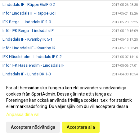
Lindsdals IF - Räppe GoIF 0-2
2017-05-26 08:38
Inför Lindsdals IF - Räppe GoIF
2017-05-24 12:26
IFK Berga - Lindsdals IF 2-0
2017-05-23 09:25
Inför IFK Berga - Lindsdals IF
2017-05-19 16:09
Lindsdals IF - Kvarnby IK 5-1
2017-05-15 17:25
Inför Lindsdals IF - Kvarnby IK
2017-05-13 08:49
IFK Hässleholm - Lindsdals IF 0-2
2017-05-07 14:16
Inför IFK Hässleholm - Lindsdals IF
2017-05-06 07:01
Lindsdals IF - Lunds BK 1-3
2017-04-30 10:54
Inför Lindsdals IF - Lunds BK
2017-04-28 19:38
För att hemsidan ska fungera korrekt använder vi nödvändiga
IFK Malmö FK - Lindsdals IF 1-2
2017-04-22 16:51
cookies från SportAdmin. Dessa går inte att stänga av.
Inför IFK Malmö FK - Lindsdals IF
Föreningen kan också använda frivilliga cookies, t.ex. för statistik
2017-04-21 21:39
eller marknadsföring. Du väljer själv om du vill acceptera dessa.
Lindsdals IF - Nybro IF 2-0
2017-04-15 12:55
Anpassa dina val
Inför Lindsdals IF - Nybro IF
2017-04-13 09:25
Nytt och gammalt i 2017-års spelartrupp
2017-04-12 17:30
Acceptera nödvändiga
Acceptera alla
Lindsdals IF - Vimmerby IF 1-1
2017-04-09 22:20