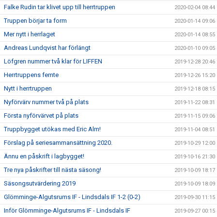
Falke Rudin tar klivet upp till herrtruppen
2020-02-04 08:44
Truppen börjar ta form
2020-01-14 09:06
Mer nytt i herrlaget
2020-01-14 08:55
Andreas Lundqvist har förlängt
2020-01-10 09:05
Löfgren nummer två klar för LIFFEN
2019-12-28 20:46
Herrtruppens femte
2019-12-26 15:20
Nytt i herrtruppen
2019-12-18 08:15
Nyförvärv nummer två på plats
2019-11-22 08:31
Första nyförvärvet på plats
2019-11-15 09:06
Truppbygget utökas med Eric Alm!
2019-11-04 08:51
Förslag på seriesammansättning 2020.
2019-10-29 12:00
Ännu en påskrift i lagbygget!
2019-10-16 21:30
Tre nya påskrifter till nästa säsong!
2019-10-09 18:17
Säsongsutvärdering 2019
2019-10-09 18:09
Glömminge-Algutsrums IF - Lindsdals IF 1-2 (0-2)
2019-09-30 11:15
Inför Glömminge-Algutsrums IF - Lindsdals IF
2019-09-27 00:15