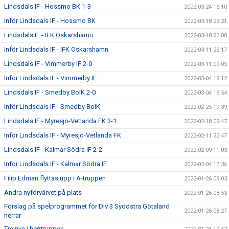
Lindsdals IF - Hossmo BK 1-3
2022-03-24 16:10
Inför Lindsdals IF - Hossmo BK
2022-03-18 23:21
Lindsdals IF - IFK Oskarshamn
2022-03-18 23:00
Inför Lindsdals IF - IFK Oskarshamn
2022-03-11 23:17
Lindsdals IF - Vimmerby IF 2-0
2022-03-11 09:05
Inför Lindsdals IF - Vimmerby IF
2022-03-04 19:12
Lindsdals IF - Smedby BoIK 2-0
2022-03-04 16:54
Inför Lindsdals IF - Smedby BoIK
2022-02-25 17:39
Lindsdals IF - Myresjö-Vetlanda FK 3-1
2022-02-18 09:47
Inför Lindsdals IF - Myresjö-Vetlanda FK
2022-02-11 22:47
Lindsdals IF - Kalmar Södra IF 2-2
2022-02-09 11:03
Inför Lindsdals IF - Kalmar Södra IF
2022-02-04 17:36
Filip Edman flyttas upp i A-truppen
2022-01-26 09:03
Andra nyförvärvet på plats
2022-01-26 08:53
Förslag på spelprogrammet för Div 3 Sydöstra Götaland
2022-01-26 08:27
herrar
Tre nya i herrtruppen