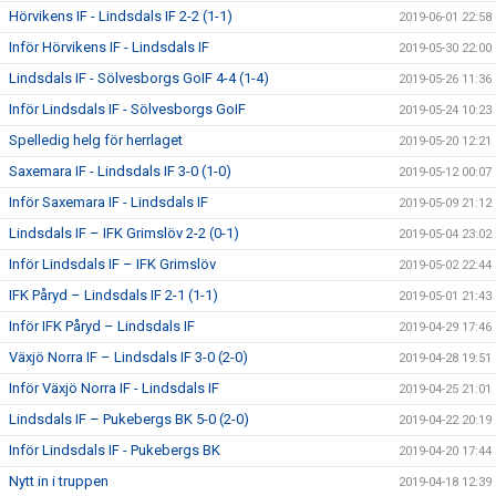
Hörvikens IF - Lindsdals IF 2-2 (1-1)
2019-06-01 22:58
Inför Hörvikens IF - Lindsdals IF
2019-05-30 22:00
Lindsdals IF - Sölvesborgs GoIF 4-4 (1-4)
2019-05-26 11:36
Inför Lindsdals IF - Sölvesborgs GoIF
2019-05-24 10:23
Spelledig helg för herrlaget
2019-05-20 12:21
Saxemara IF - Lindsdals IF 3-0 (1-0)
2019-05-12 00:07
Inför Saxemara IF - Lindsdals IF
2019-05-09 21:12
Lindsdals IF – IFK Grimslöv 2-2 (0-1)
2019-05-04 23:02
Inför Lindsdals IF – IFK Grimslöv
2019-05-02 22:44
IFK Påryd – Lindsdals IF 2-1 (1-1)
2019-05-01 21:43
Inför IFK Påryd – Lindsdals IF
2019-04-29 17:46
Växjö Norra IF – Lindsdals IF 3-0 (2-0)
2019-04-28 19:51
Inför Växjö Norra IF - Lindsdals IF
2019-04-25 21:01
Lindsdals IF – Pukebergs BK 5-0 (2-0)
2019-04-22 20:19
Inför Lindsdals IF - Pukebergs BK
2019-04-20 17:44
Nytt in i truppen
2019-04-18 12:39