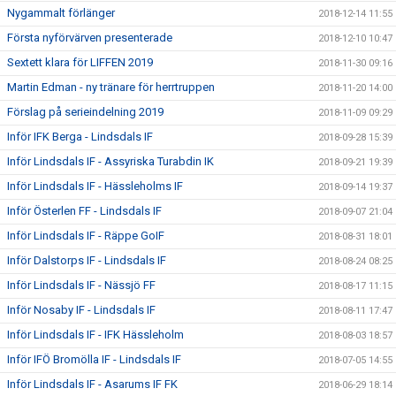
Nygammalt förlänger
2018-12-14 11:55
Första nyförvärven presenterade
2018-12-10 10:47
Sextett klara för LIFFEN 2019
2018-11-30 09:16
Martin Edman - ny tränare för herrtruppen
2018-11-20 14:00
Förslag på serieindelning 2019
2018-11-09 09:29
Inför IFK Berga - Lindsdals IF
2018-09-28 15:39
Inför Lindsdals IF - Assyriska Turabdin IK
2018-09-21 19:39
Inför Lindsdals IF - Hässleholms IF
2018-09-14 19:37
Inför Österlen FF - Lindsdals IF
2018-09-07 21:04
Inför Lindsdals IF - Räppe GoIF
2018-08-31 18:01
Inför Dalstorps IF - Lindsdals IF
2018-08-24 08:25
Inför Lindsdals IF - Nässjö FF
2018-08-17 11:15
Inför Nosaby IF - Lindsdals IF
2018-08-11 17:47
Inför Lindsdals IF - IFK Hässleholm
2018-08-03 18:57
Inför IFÖ Bromölla IF - Lindsdals IF
2018-07-05 14:55
Inför Lindsdals IF - Asarums IF FK
2018-06-29 18:14