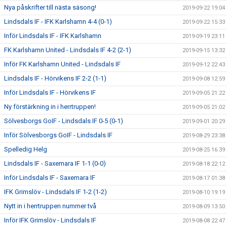
Nya påskrifter till nästa säsong!
2019-09-22 19:04
Lindsdals IF - IFK Karlshamn 4-4 (0-1)
2019-09-22 15:33
Inför Lindsdals IF - IFK Karlshamn
2019-09-19 23:11
FK Karlshamn United - Lindsdals IF 4-2 (2-1)
2019-09-15 13:32
Inför FK Karlshamn United - Lindsdals IF
2019-09-12 22:43
Lindsdals IF - Hörvikens IF 2-2 (1-1)
2019-09-08 12:59
Inför Lindsdals IF - Hörvikens IF
2019-09-05 21:22
Ny förstärkning in i herrtruppen!
2019-09-05 21:02
Sölvesborgs GoIF - Lindsdals IF 0-5 (0-1)
2019-09-01 20:29
Inför Sölvesborgs GoIF - Lindsdals IF
2019-08-29 23:38
Spelledig Helg
2019-08-25 16:39
Lindsdals IF - Saxemara IF 1-1 (0-0)
2019-08-18 22:12
Inför Lindsdals IF - Saxemara IF
2019-08-17 01:38
IFK Grimslöv - Lindsdals IF 1-2 (1-2)
2019-08-10 19:19
Nytt in i herrtruppen nummer två
2019-08-09 13:50
Inför IFK Grimslöv - Lindsdals IF
2019-08-08 22:47