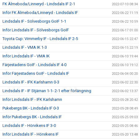
FK Älmeboda/Linneryd - Lindsdals IF 2-1
2022-07-10 08:34
Inför FK Älmeboda/Linneryd - Lindsdals IF
2022-06-22 11:19
Lindsdals IF - Sölvesborgs GoIF 1-1
2022-06-22 10:59
Inför Lindsdals IF - Sölvesborgs GoIF
2022-06-17 01:00
Toyota Cup: Vimmerby IF - Lindsdals IF 2-5
2022-06-15 22:47
Lindsdals IF - VMA IK 1-3
2022-06-15 22:19
Inför Lindsdals IF - VMA IK
2022-06-10 19:44
Färjestadens GoIF - Lindsdals IF 4-0
2022-06-10 19:12
Inför Färjestadens GoIF - Lindsdals IF
2022-06-04 00:20
Lindsdals IF - IFK Karlshamn 0-3
2022-06-02 22:30
Lindsdals IF - IF Stjärnan 1-1- 2-1 efter förlängning
2022-06-02 13:37
Inför Lindsdals IF - IFK Karlshamn
2022-05-28 20:42
Pukebergs BK - Lindsdals IF 0-3
2022-05-28 08:49
Inför Pukebergs BK - Lindsdals IF
2022-05-25 09:03
Lindsdals IF - Hörvikens IF 3-0
2022-05-25 08:46
Inför Lindsdals IF - Hörvikens IF
2022-05-20 13:48