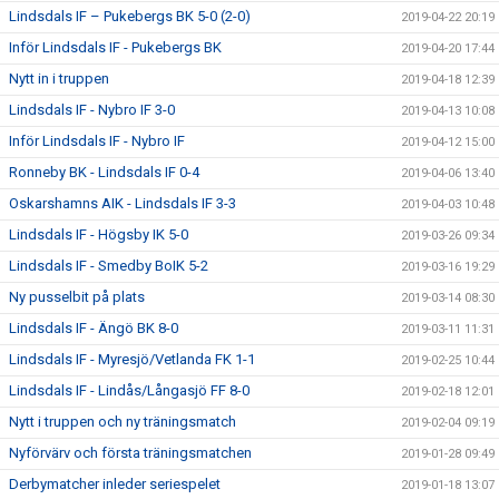
Lindsdals IF – Pukebergs BK 5-0 (2-0)
2019-04-22 20:19
Inför Lindsdals IF - Pukebergs BK
2019-04-20 17:44
Nytt in i truppen
2019-04-18 12:39
Lindsdals IF - Nybro IF 3-0
2019-04-13 10:08
Inför Lindsdals IF - Nybro IF
2019-04-12 15:00
Ronneby BK - Lindsdals IF 0-4
2019-04-06 13:40
Oskarshamns AIK - Lindsdals IF 3-3
2019-04-03 10:48
Lindsdals IF - Högsby IK 5-0
2019-03-26 09:34
Lindsdals IF - Smedby BoIK 5-2
2019-03-16 19:29
Ny pusselbit på plats
2019-03-14 08:30
Lindsdals IF - Ängö BK 8-0
2019-03-11 11:31
Lindsdals IF - Myresjö/Vetlanda FK 1-1
2019-02-25 10:44
Lindsdals IF - Lindås/Långasjö FF 8-0
2019-02-18 12:01
Nytt i truppen och ny träningsmatch
2019-02-04 09:19
Nyförvärv och första träningsmatchen
2019-01-28 09:49
Derbymatcher inleder seriespelet
2019-01-18 13:07