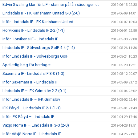
Edvin Swalling klar för LIF - stannar på lån säsongen ut
2019-06-13 22:33
Lindsdals IF - FK Karlshamn United 5-0 (2-0)
2019-06-09 14:01
Inför Lindsdals IF - FK Karlshamn United
2019-06-07 10:03
Hörvikens IF - Lindsdals IF 2-2 (1-1)
2019-06-01 22:58
Inför Hörvikens IF - Lindsdals IF
2019-05-30 22:00
Lindsdals IF - Sölvesborgs GoIF 4-4 (1-4)
2019-05-26 11:36
Inför Lindsdals IF - Sölvesborgs GoIF
2019-05-24 10:23
Spelledig helg för herrlaget
2019-05-20 12:21
Saxemara IF - Lindsdals IF 3-0 (1-0)
2019-05-12 00:07
Inför Saxemara IF - Lindsdals IF
2019-05-09 21:12
Lindsdals IF – IFK Grimslöv 2-2 (0-1)
2019-05-04 23:02
Inför Lindsdals IF – IFK Grimslöv
2019-05-02 22:44
IFK Påryd – Lindsdals IF 2-1 (1-1)
2019-05-01 21:43
Inför IFK Påryd – Lindsdals IF
2019-04-29 17:46
Växjö Norra IF – Lindsdals IF 3-0 (2-0)
2019-04-28 19:51
Inför Växjö Norra IF - Lindsdals IF
2019-04-25 21:01