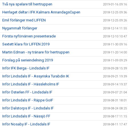
Två nya spelare till herrtruppen
2019-01-16 09:16
Herrlaget deltar i IFK Kalmars AnnandagsCupen
2018-12-25 09:36
Emil förlänger med LIFFEN
2018-12-25 09:26
Nygammalt förlänger
2018-12-14 11:55
Första nyförvärven presenterade
2018-12-10 10:47
Sextett klara för LIFFEN 2019
2018-11-30 09:16
Martin Edman - ny tränare för herrtruppen
2018-11-20 14:00
Förslag på serieindelning 2019
2018-11-09 09:29
Inför IFK Berga - Lindsdals IF
2018-09-28 15:39
Inför Lindsdals IF - Assyriska Turabdin IK
2018-09-21 19:39
Inför Lindsdals IF - Hässleholms IF
2018-09-14 19:37
Inför Österlen FF - Lindsdals IF
2018-09-07 21:04
Inför Lindsdals IF - Räppe GoIF
2018-08-31 18:01
Inför Dalstorps IF - Lindsdals IF
2018-08-24 08:25
Inför Lindsdals IF - Nässjö FF
2018-08-17 11:15
Inför Nosaby IF - Lindsdals IF
2018-08-11 17:47