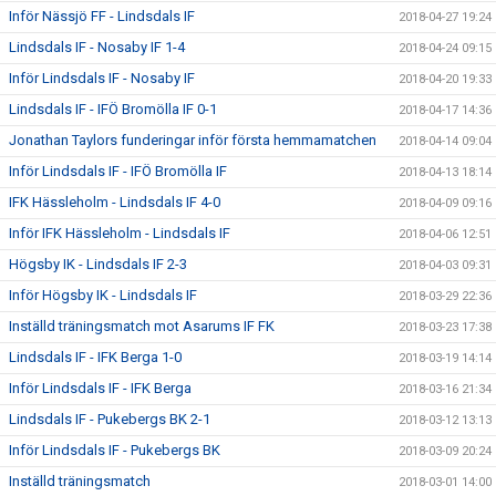
Inför Nässjö FF - Lindsdals IF
2018-04-27 19:24
Lindsdals IF - Nosaby IF 1-4
2018-04-24 09:15
Inför Lindsdals IF - Nosaby IF
2018-04-20 19:33
Lindsdals IF - IFÖ Bromölla IF 0-1
2018-04-17 14:36
Jonathan Taylors funderingar inför första hemmamatchen
2018-04-14 09:04
Inför Lindsdals IF - IFÖ Bromölla IF
2018-04-13 18:14
IFK Hässleholm - Lindsdals IF 4-0
2018-04-09 09:16
Inför IFK Hässleholm - Lindsdals IF
2018-04-06 12:51
Högsby IK - Lindsdals IF 2-3
2018-04-03 09:31
Inför Högsby IK - Lindsdals IF
2018-03-29 22:36
Inställd träningsmatch mot Asarums IF FK
2018-03-23 17:38
Lindsdals IF - IFK Berga 1-0
2018-03-19 14:14
Inför Lindsdals IF - IFK Berga
2018-03-16 21:34
Lindsdals IF - Pukebergs BK 2-1
2018-03-12 13:13
Inför Lindsdals IF - Pukebergs BK
2018-03-09 20:24
Inställd träningsmatch
2018-03-01 14:00