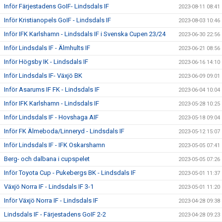
Inför Färjestadens GoIF- Lindsdals IF
2023-08-11 08:41
Inför Kristianopels GoIF - Lindsdals IF
2023-08-03 10:46
Inför IFK Karlshamn - Lindsdals IF i Svenska Cupen 23/24
2023-06-30 22:56
Inför Lindsdals IF - Älmhults IF
2023-06-21 08:56
Inför Högsby IK - Lindsdals IF
2023-06-16 14:10
Inför Lindsdals IF- Växjö BK
2023-06-09 09:01
Inför Asarums IF FK - Lindsdals IF
2023-06-04 10:04
Inför IFK Karlshamn - Lindsdals IF
2023-05-28 10:25
Inför Lindsdals IF - Hovshaga AIF
2023-05-18 09:04
Inför FK Älmeboda/Linneryd - Lindsdals IF
2023-05-12 15:07
Inför Lindsdals IF - IFK Oskarshamn
2023-05-05 07:41
Berg- och dalbana i cupspelet
2023-05-05 07:26
Inför Toyota Cup - Pukebergs BK - Lindsdals IF
2023-05-01 11:37
Växjö Norra IF - Lindsdals IF 3-1
2023-05-01 11:20
Inför Växjö Norra IF - Lindsdals IF
2023-04-28 09:38
Lindsdals IF - Färjestadens GoIF 2-2
2023-04-28 09:23