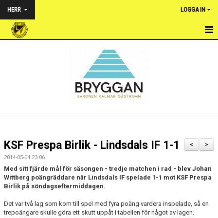
HERR
LOGGA IN
HEM
NYHETER
TRUPPEN
KALENDER
MATCHER
KSF Prespa Birlik - Lindsdals IF 1-1
<
>
BILDGALLERI
2014-05-04 23:06
Med sitt fjärde mål för säsongen - tredje matchen i rad - blev Johan
DOKUMENT
Wittberg poängräddare när Lindsdals IF spelade 1-1 mot KSF Prespa
Birlik på söndagseftermiddagen.
KONTAKT
Det var två lag som kom till spel med fyra poäng vardera inspelade, så en
trepoängare skulle göra ett skutt uppåt i tabellen för något av lagen.