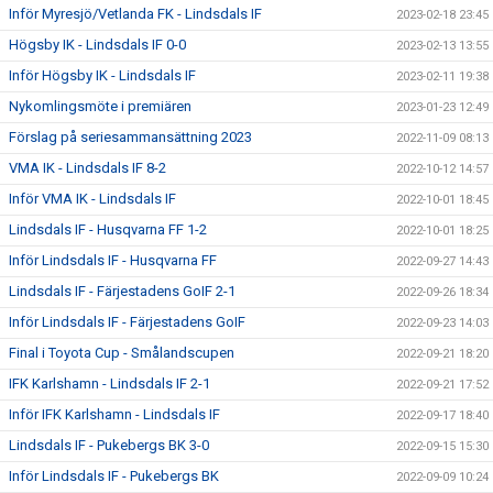
Inför Myresjö/Vetlanda FK - Lindsdals IF
2023-02-18 23:45
Högsby IK - Lindsdals IF 0-0
2023-02-13 13:55
Inför Högsby IK - Lindsdals IF
2023-02-11 19:38
Nykomlingsmöte i premiären
2023-01-23 12:49
Förslag på seriesammansättning 2023
2022-11-09 08:13
VMA IK - Lindsdals IF 8-2
2022-10-12 14:57
Inför VMA IK - Lindsdals IF
2022-10-01 18:45
Lindsdals IF - Husqvarna FF 1-2
2022-10-01 18:25
Inför Lindsdals IF - Husqvarna FF
2022-09-27 14:43
Lindsdals IF - Färjestadens GoIF 2-1
2022-09-26 18:34
Inför Lindsdals IF - Färjestadens GoIF
2022-09-23 14:03
Final i Toyota Cup - Smålandscupen
2022-09-21 18:20
IFK Karlshamn - Lindsdals IF 2-1
2022-09-21 17:52
Inför IFK Karlshamn - Lindsdals IF
2022-09-17 18:40
Lindsdals IF - Pukebergs BK 3-0
2022-09-15 15:30
Inför Lindsdals IF - Pukebergs BK
2022-09-09 10:24