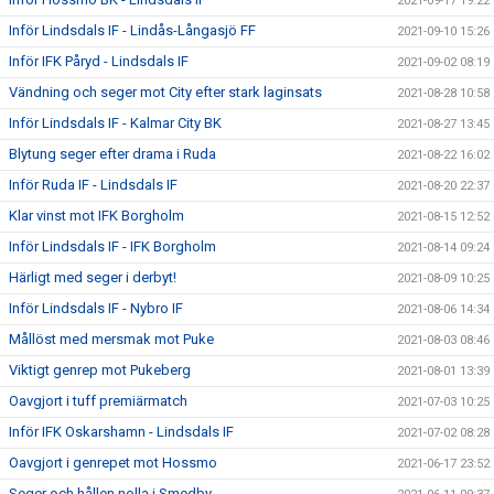
2021-09-17 19:22
Inför Lindsdals IF - Lindås-Långasjö FF
2021-09-10 15:26
Inför IFK Påryd - Lindsdals IF
2021-09-02 08:19
Vändning och seger mot City efter stark laginsats
2021-08-28 10:58
Inför Lindsdals IF - Kalmar City BK
2021-08-27 13:45
Blytung seger efter drama i Ruda
2021-08-22 16:02
Inför Ruda IF - Lindsdals IF
2021-08-20 22:37
Klar vinst mot IFK Borgholm
2021-08-15 12:52
Inför Lindsdals IF - IFK Borgholm
2021-08-14 09:24
Härligt med seger i derbyt!
2021-08-09 10:25
Inför Lindsdals IF - Nybro IF
2021-08-06 14:34
Mållöst med mersmak mot Puke
2021-08-03 08:46
Viktigt genrep mot Pukeberg
2021-08-01 13:39
Oavgjort i tuff premiärmatch
2021-07-03 10:25
Inför IFK Oskarshamn - Lindsdals IF
2021-07-02 08:28
Oavgjort i genrepet mot Hossmo
2021-06-17 23:52
Seger och hållen nolla i Smedby