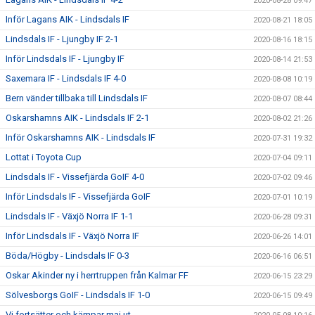
2020-08-28 09:47
Inför Lagans AIK - Lindsdals IF
2020-08-21 18:05
Lindsdals IF - Ljungby IF 2-1
2020-08-16 18:15
Inför Lindsdals IF - Ljungby IF
2020-08-14 21:53
Saxemara IF - Lindsdals IF 4-0
2020-08-08 10:19
Bern vänder tillbaka till Lindsdals IF
2020-08-07 08:44
Oskarshamns AIK - Lindsdals IF 2-1
2020-08-02 21:26
Inför Oskarshamns AIK - Lindsdals IF
2020-07-31 19:32
Lottat i Toyota Cup
2020-07-04 09:11
Lindsdals IF - Vissefjärda GoIF 4-0
2020-07-02 09:46
Inför Lindsdals IF - Vissefjärda GoIF
2020-07-01 10:19
Lindsdals IF - Växjö Norra IF 1-1
2020-06-28 09:31
Inför Lindsdals IF - Växjö Norra IF
2020-06-26 14:01
Böda/Högby - Lindsdals IF 0-3
2020-06-16 06:51
Oskar Akinder ny i herrtruppen från Kalmar FF
2020-06-15 23:29
Sölvesborgs GoIF - Lindsdals IF 1-0
2020-06-15 09:49
Vi fortsätter och kämpar maj ut