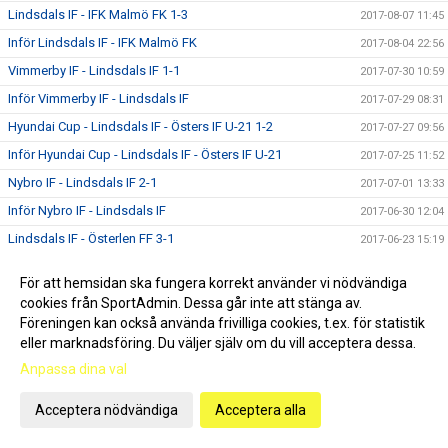
Lindsdals IF - IFK Malmö FK 1-3
2017-08-07 11:45
Inför Lindsdals IF - IFK Malmö FK
2017-08-04 22:56
Vimmerby IF - Lindsdals IF 1-1
2017-07-30 10:59
Inför Vimmerby IF - Lindsdals IF
2017-07-29 08:31
Hyundai Cup - Lindsdals IF - Östers IF U-21 1-2
2017-07-27 09:56
Inför Hyundai Cup - Lindsdals IF - Östers IF U-21
2017-07-25 11:52
Nybro IF - Lindsdals IF 2-1
2017-07-01 13:33
Inför Nybro IF - Lindsdals IF
2017-06-30 12:04
Lindsdals IF - Österlen FF 3-1
2017-06-23 15:19
Inför Lindsdals IF - Österlen FF
2017-06-22 15:43
För att hemsidan ska fungera korrekt använder vi nödvändiga
Lindsdals IF - Hässleholms IF 1-3
2017-06-18 06:47
cookies från SportAdmin. Dessa går inte att stänga av.
Inför Lindsdals IF - Hässleholms IF
Föreningen kan också använda frivilliga cookies, t.ex. för statistik
2017-06-17 10:11
eller marknadsföring. Du väljer själv om du vill acceptera dessa.
Femetta i Smålandscupen
2017-06-13 23:20
Anpassa dina val
Torns IF - Lindsdals IF 2-0
2017-06-12 22:17
Inför Torns IF - Lindsdals IF
2017-06-09 21:49
Acceptera nödvändiga
Acceptera alla
Lindsdals IF - KSF Prespa Birlik 1-3
2017-06-07 10:29