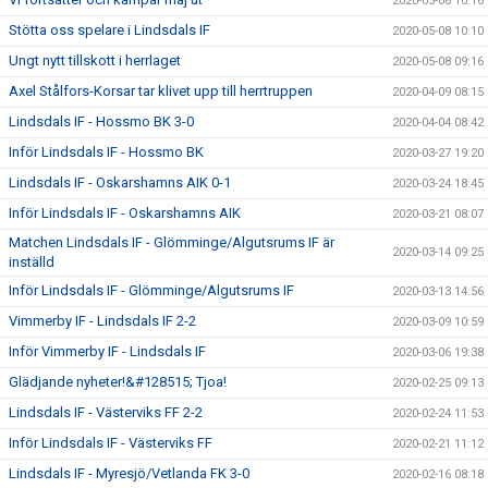
2020-05-08 10:16
Stötta oss spelare i Lindsdals IF
2020-05-08 10:10
Ungt nytt tillskott i herrlaget
2020-05-08 09:16
Axel Stålfors-Korsar tar klivet upp till herrtruppen
2020-04-09 08:15
Lindsdals IF - Hossmo BK 3-0
2020-04-04 08:42
Inför Lindsdals IF - Hossmo BK
2020-03-27 19:20
Lindsdals IF - Oskarshamns AIK 0-1
2020-03-24 18:45
Inför Lindsdals IF - Oskarshamns AIK
2020-03-21 08:07
Matchen Lindsdals IF - Glömminge/Algutsrums IF är
2020-03-14 09:25
inställd
Inför Lindsdals IF - Glömminge/Algutsrums IF
2020-03-13 14:56
Vimmerby IF - Lindsdals IF 2-2
2020-03-09 10:59
Inför Vimmerby IF - Lindsdals IF
2020-03-06 19:38
Glädjande nyheter!&#128515; Tjoa!
2020-02-25 09:13
Lindsdals IF - Västerviks FF 2-2
2020-02-24 11:53
Inför Lindsdals IF - Västerviks FF
2020-02-21 11:12
Lindsdals IF - Myresjö/Vetlanda FK 3-0
2020-02-16 08:18