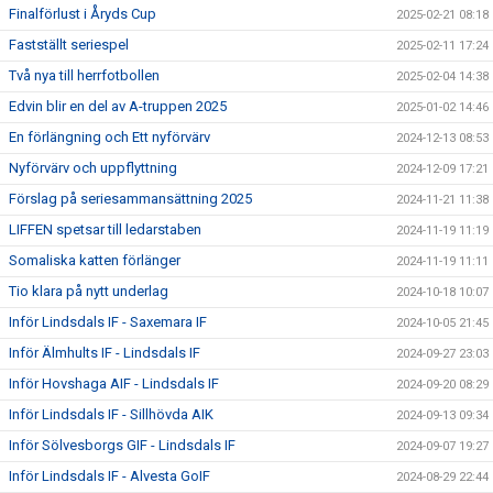
Finalförlust i Åryds Cup
2025-02-21 08:18
Fastställt seriespel
2025-02-11 17:24
Två nya till herrfotbollen
2025-02-04 14:38
Edvin blir en del av A-truppen 2025
2025-01-02 14:46
En förlängning och Ett nyförvärv
2024-12-13 08:53
Nyförvärv och uppflyttning
2024-12-09 17:21
Förslag på seriesammansättning 2025
2024-11-21 11:38
LIFFEN spetsar till ledarstaben
2024-11-19 11:19
Somaliska katten förlänger
2024-11-19 11:11
Tio klara på nytt underlag
2024-10-18 10:07
Inför Lindsdals IF - Saxemara IF
2024-10-05 21:45
Inför Älmhults IF - Lindsdals IF
2024-09-27 23:03
Inför Hovshaga AIF - Lindsdals IF
2024-09-20 08:29
Inför Lindsdals IF - Sillhövda AIK
2024-09-13 09:34
Inför Sölvesborgs GIF - Lindsdals IF
2024-09-07 19:27
Inför Lindsdals IF - Alvesta GoIF
2024-08-29 22:44