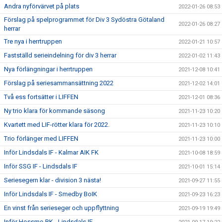
Andra nyförvärvet på plats
2022-01-26 08:53
Förslag på spelprogrammet för Div 3 Sydöstra Götaland
2022-01-26 08:27
herrar
Tre nya i herrtruppen
2022-01-21 10:57
Fastställd serieindelning för div 3 herrar
2022-01-02 11:43
Nya förlängningar i herrtruppen
2021-12-08 10:41
Förslag på seriesammansättning 2022
2021-12-02 14:01
Två ess fortsätter i LIFFEN
2021-12-01 08:36
Ny trio klara för kommande säsong
2021-11-23 10:20
Kvartett med LIF-rötter klara för 2022.
2021-11-23 10:10
Trio förlänger med LIFFEN
2021-11-23 10:00
Inför Lindsdals IF - Kalmar AIK FK
2021-10-08 18:59
Inför SSG IF - Lindsdals IF
2021-10-01 15:14
Seriesegern klar - division 3 nästa!
2021-09-27 11:55
Inför Lindsdals IF - Smedby BoIK
2021-09-23 16:23
En vinst från serieseger och uppflyttning
2021-09-19 19:49
Inför Hossmo BK - Lindsdals IF