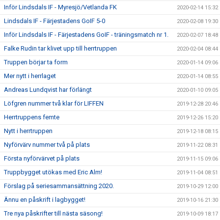
Inför Lindsdals IF - Myresjö/Vetlanda FK
2020-02-14 15:32
Lindsdals IF - Färjestadens GoIF 5-0
2020-02-08 19:30
Inför Lindsdals IF - Färjestadens GoIF - träningsmatch nr 1.
2020-02-07 18:48
Falke Rudin tar klivet upp till herrtruppen
2020-02-04 08:44
Truppen börjar ta form
2020-01-14 09:06
Mer nytt i herrlaget
2020-01-14 08:55
Andreas Lundqvist har förlängt
2020-01-10 09:05
Löfgren nummer två klar för LIFFEN
2019-12-28 20:46
Herrtruppens femte
2019-12-26 15:20
Nytt i herrtruppen
2019-12-18 08:15
Nyförvärv nummer två på plats
2019-11-22 08:31
Första nyförvärvet på plats
2019-11-15 09:06
Truppbygget utökas med Eric Alm!
2019-11-04 08:51
Förslag på seriesammansättning 2020.
2019-10-29 12:00
Ännu en påskrift i lagbygget!
2019-10-16 21:30
Tre nya påskrifter till nästa säsong!
2019-10-09 18:17