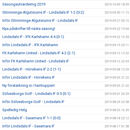
Säsongsutvärdering 2019
2019-10-09 18:09
Glömminge-Algutsrums IF - Lindsdals IF 1-2 (0-2)
2019-09-30 11:15
Inför Glömminge-Algutsrums IF - Lindsdals IF
2019-09-27 00:15
Nya påskrifter till nästa säsong!
2019-09-22 19:04
Lindsdals IF - IFK Karlshamn 4-4 (0-1)
2019-09-22 15:33
Inför Lindsdals IF - IFK Karlshamn
2019-09-19 23:11
FK Karlshamn United - Lindsdals IF 4-2 (2-1)
2019-09-15 13:32
Inför FK Karlshamn United - Lindsdals IF
2019-09-12 22:43
Lindsdals IF - Hörvikens IF 2-2 (1-1)
2019-09-08 12:59
Inför Lindsdals IF - Hörvikens IF
2019-09-05 21:22
Ny förstärkning in i herrtruppen!
2019-09-05 21:02
Sölvesborgs GoIF - Lindsdals IF 0-5 (0-1)
2019-09-01 20:29
Inför Sölvesborgs GoIF - Lindsdals IF
2019-08-29 23:38
Spelledig Helg
2019-08-25 16:39
Lindsdals IF - Saxemara IF 1-1 (0-0)
2019-08-18 22:12
Inför Lindsdals IF - Saxemara IF
2019-08-17 01:38