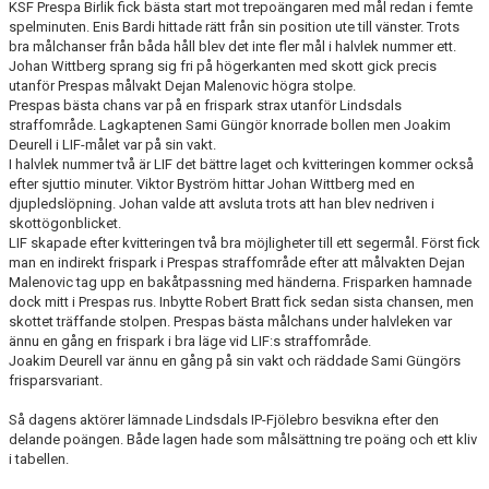
KSF Prespa Birlik fick bästa start mot trepoängaren med mål redan i femte
spelminuten. Enis Bardi hittade rätt från sin position ute till vänster. Trots
bra målchanser från båda håll blev det inte fler mål i halvlek nummer ett.
Johan Wittberg sprang sig fri på högerkanten med skott gick precis
utanför Prespas målvakt Dejan Malenovic högra stolpe.
Prespas bästa chans var på en frispark strax utanför Lindsdals
straffområde. Lagkaptenen Sami Güngör knorrade bollen men Joakim
Deurell i LIF-målet var på sin vakt.
I halvlek nummer två är LIF det bättre laget och kvitteringen kommer också
efter sjuttio minuter. Viktor Byström hittar Johan Wittberg med en
djupledslöpning. Johan valde att avsluta trots att han blev nedriven i
skottögonblicket.
LIF skapade efter kvitteringen två bra möjligheter till ett segermål. Först fick
man en indirekt frispark i Prespas straffområde efter att målvakten Dejan
Malenovic tag upp en bakåtpassning med händerna. Frisparken hamnade
dock mitt i Prespas rus. Inbytte Robert Bratt fick sedan sista chansen, men
skottet träffande stolpen. Prespas bästa målchans under halvleken var
ännu en gång en frispark i bra läge vid LIF:s straffområde.
Joakim Deurell var ännu en gång på sin vakt och räddade Sami Güngörs
frisparsvariant.
Så dagens aktörer lämnade Lindsdals IP-Fjölebro besvikna efter den
delande poängen. Både lagen hade som målsättning tre poäng och ett kliv
i tabellen.