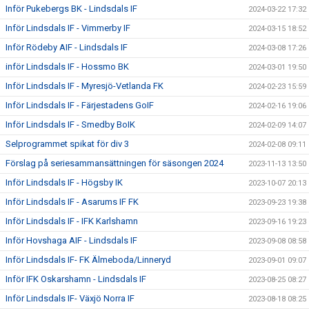
Inför Pukebergs BK - Lindsdals IF
2024-03-22 17:32
Inför Lindsdals IF - Vimmerby IF
2024-03-15 18:52
Inför Rödeby AIF - Lindsdals IF
2024-03-08 17:26
inför Lindsdals IF - Hossmo BK
2024-03-01 19:50
Inför Lindsdals IF - Myresjö-Vetlanda FK
2024-02-23 15:59
Inför Lindsdals IF - Färjestadens GoIF
2024-02-16 19:06
Inför Lindsdals IF - Smedby BoIK
2024-02-09 14:07
Selprogrammet spikat för div 3
2024-02-08 09:11
Förslag på seriesammansättningen för säsongen 2024
2023-11-13 13:50
Inför Lindsdals IF - Högsby IK
2023-10-07 20:13
Inför Lindsdals IF - Asarums IF FK
2023-09-23 19:38
Inför Lindsdals IF - IFK Karlshamn
2023-09-16 19:23
Inför Hovshaga AIF - Lindsdals IF
2023-09-08 08:58
Inför Lindsdals IF- FK Älmeboda/Linneryd
2023-09-01 09:07
Inför IFK Oskarshamn - Lindsdals IF
2023-08-25 08:27
Inför Lindsdals IF- Växjö Norra IF
2023-08-18 08:25