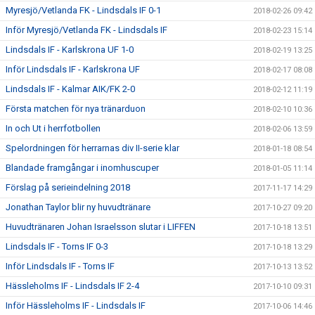
Myresjö/Vetlanda FK - Lindsdals IF 0-1
2018-02-26 09:42
Inför Myresjö/Vetlanda FK - Lindsdals IF
2018-02-23 15:14
Lindsdals IF - Karlskrona UF 1-0
2018-02-19 13:25
Inför Lindsdals IF - Karlskrona UF
2018-02-17 08:08
Lindsdals IF - Kalmar AIK/FK 2-0
2018-02-12 11:19
Första matchen för nya tränarduon
2018-02-10 10:36
In och Ut i herrfotbollen
2018-02-06 13:59
Spelordningen för herrarnas div II-serie klar
2018-01-18 08:54
Blandade framgångar i inomhuscuper
2018-01-05 11:14
Förslag på serieindelning 2018
2017-11-17 14:29
Jonathan Taylor blir ny huvudtränare
2017-10-27 09:20
Huvudtränaren Johan Israelsson slutar i LIFFEN
2017-10-18 13:51
Lindsdals IF - Torns IF 0-3
2017-10-18 13:29
Inför Lindsdals IF - Torns IF
2017-10-13 13:52
Hässleholms IF - Lindsdals IF 2-4
2017-10-10 09:31
Inför Hässleholms IF - Lindsdals IF
2017-10-06 14:46