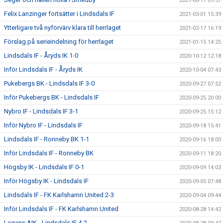
2021-06-11 09:37
Felix Lanzinger fortsätter i Lindsdals IF
2021-03-01 15:39
Ytterligare två nyförvärv klara till herrlaget
2021-02-17 16:19
Förslag på serieindelning för herrlaget
2021-01-15 14:25
Lindsdals IF - Åryds IK 1-0
2020-10-12 12:18
Inför Lindsdals IF - Åryds IK
2020-10-04 07:43
Pukebergs BK - Lindsdals IF 3-0
2020-09-27 07:52
Inför Pukebergs BK - Lindsdals IF
2020-09-25 20:00
Nybro IF - Lindsdals IF 3-1
2020-09-25 15:12
Inför Nybro IF - Lindsdals IF
2020-09-18 15:41
Lindsdals IF - Ronneby BK 1-1
2020-09-16 18:00
Inför Lindsdals IF - Ronneby BK
2020-09-11 18:20
Högsby IK - Lindsdals IF 0-1
2020-09-09 14:03
Inför Högsby IK - Lindsdals IF
2020-09-05 07:48
Lindsdals IF - FK Karlshamn United 2-3
2020-09-04 09:44
Inför Lindsdals IF - FK Karlshamn United
2020-08-28 14:42
Lagans AIK - Lindsdals IF 4-2