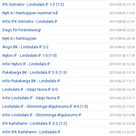
IFK Grimslöv - Lindsdals IF 1-2 (1-2)
2019-08-10 19:19
Nytt in i herrtruppen nummer två
2019-08-09 13:50
Inför IFK Grimslöv - Lindsdals IF
2019-08-08 22:47
Dags för höstsäsong!
2019-08-08 22:42
Nytt in i herrtruppen
2019-08-06 20:18
Ängö BK - Lindsdals IF 2-2
2019-08-02 10:56
Nybro IF - Lindsdals IF 1-0 (1-0)
2019-07-06 17:39
Inför Nybro IF - Lindsdals IF
2019-07-02 12:50
Pukebergs BK - Lindsdals IF 2-3 (1-3)
2019-06-29 13:14
Inför Pukebergs BK - Lindsdals IF
2019-06-27 13:17
Lindsdals IF - Växjö Norra IF 0-0
2019-06-26 16:29
Inför Lindsdals IF - Växjö Norra IF
2019-06-23 13:17
Lindsdals IF - Glömminge-Algutsrums IF 4-0 (1-0)
2019-06-22 13:01
Inför Lindsdals IF - Glömminge-Algutsrums IF
2019-06-18 13:48
IFK Karlshamn - Lindsdals IF 2-2 (1-2)
2019-06-16 14:28
Inför IFK Karlshamn - Lindsdals IF
2019-06-13 22:37