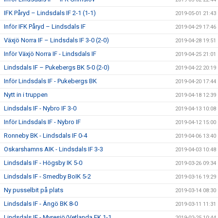
IFK Påryd – Lindsdals IF 2-1 (1-1)
2019-05-01 21:43
Inför IFK Påryd – Lindsdals IF
2019-04-29 17:46
Växjö Norra IF – Lindsdals IF 3-0 (2-0)
2019-04-28 19:51
Inför Växjö Norra IF - Lindsdals IF
2019-04-25 21:01
Lindsdals IF – Pukebergs BK 5-0 (2-0)
2019-04-22 20:19
Inför Lindsdals IF - Pukebergs BK
2019-04-20 17:44
Nytt in i truppen
2019-04-18 12:39
Lindsdals IF - Nybro IF 3-0
2019-04-13 10:08
Inför Lindsdals IF - Nybro IF
2019-04-12 15:00
Ronneby BK - Lindsdals IF 0-4
2019-04-06 13:40
Oskarshamns AIK - Lindsdals IF 3-3
2019-04-03 10:48
Lindsdals IF - Högsby IK 5-0
2019-03-26 09:34
Lindsdals IF - Smedby BoIK 5-2
2019-03-16 19:29
Ny pusselbit på plats
2019-03-14 08:30
Lindsdals IF - Ängö BK 8-0
2019-03-11 11:31
Lindsdals IF - Myresjö/Vetlanda FK 1-1
2019-02-25 10:44