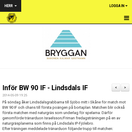
HERR
LOGGA IN
HEM
NYHETER
TRUPPEN
KALENDER
MATCHER
Inför BW 90 IF - Lindsdals IF
<
>
BILDGALLERI
2014-05-09 19:25
På söndag åker Lindsdalsgrabbarna till Sjöbo mitt i Skåne för match mot
DOKUMENT
BW 90 IF och chans till första poängen på bortaplan. Matchen blir också
första matchen med naturgräs som underlag för spelarna. Därför
genomförde tränarduon Israelsson/Friman fredagsträningen på en av
KONTAKT
naturgräsplanerna som finns på Lindsdals IP-Fjölebro.
Efter träningen meddelade tränarduon följande trupp till matchen: