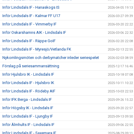
Inför Lindsdals IF - Hanaskogs IS
2026-04-05 19:13
Inför Lindsdals IF - Kalmar FF U17
2026-03-27 09:39
Inför Lindsdals IF - Vimmerby IF
2026-03-20 22:22
Inför Oskarshamns AIK - Lindsdals IF
2026-03-06 22:32
Inför Lindsdals IF - Räppe GoIF
2026-02-20 22:08
Inför Lindsdals IF - Myresjö/Vetlanda FK
2026-02-13 22:55
Nykomlingsmöten och derbymatcher inleder seriespelet
2026-02-03 08:59
Förslag på seriesammansättning
2025-12-17 16:46
Inför Hjulsbro IK - Lindsdals IF
2025-10-18 07:08
Inför Lindsdals IF - Hjulsbro IK
2025-10-11 10:22
Inför Lindsdals IF - Rödeby AIF
2025-10-03 22:53
Inför IFK Berga - Lindsdals IF
2025-09-26 15:22
Inför Högsby IK - Lindsdals IF
2025-09-20 22:57
Inför Lindsdals IF - Ljungby IF
2025-09-13 09:50
Inför Älmhults IF - Lindsdals IF
2025-09-06 22:55
Inför Lindsdals IF - Saxemara IF
2025-08-29 09:11