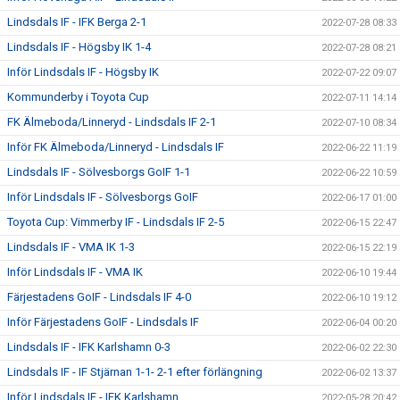
Lindsdals IF - IFK Berga 2-1
2022-07-28 08:33
Lindsdals IF - Högsby IK 1-4
2022-07-28 08:21
Inför Lindsdals IF - Högsby IK
2022-07-22 09:07
Kommunderby i Toyota Cup
2022-07-11 14:14
FK Älmeboda/Linneryd - Lindsdals IF 2-1
2022-07-10 08:34
Inför FK Älmeboda/Linneryd - Lindsdals IF
2022-06-22 11:19
Lindsdals IF - Sölvesborgs GoIF 1-1
2022-06-22 10:59
Inför Lindsdals IF - Sölvesborgs GoIF
2022-06-17 01:00
Toyota Cup: Vimmerby IF - Lindsdals IF 2-5
2022-06-15 22:47
Lindsdals IF - VMA IK 1-3
2022-06-15 22:19
Inför Lindsdals IF - VMA IK
2022-06-10 19:44
Färjestadens GoIF - Lindsdals IF 4-0
2022-06-10 19:12
Inför Färjestadens GoIF - Lindsdals IF
2022-06-04 00:20
Lindsdals IF - IFK Karlshamn 0-3
2022-06-02 22:30
Lindsdals IF - IF Stjärnan 1-1- 2-1 efter förlängning
2022-06-02 13:37
Inför Lindsdals IF - IFK Karlshamn
2022-05-28 20:42