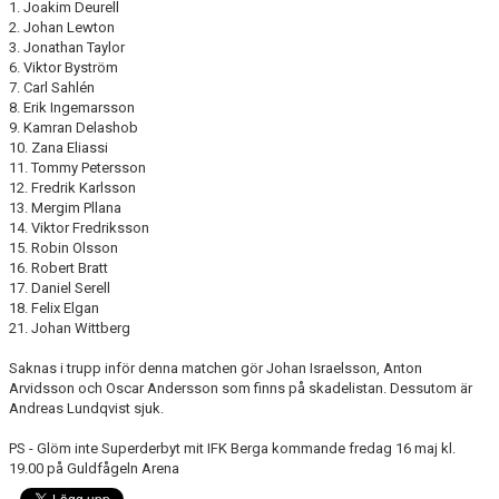
1. Joakim Deurell
2. Johan Lewton
3. Jonathan Taylor
6. Viktor Byström
7. Carl Sahlén
8. Erik Ingemarsson
9. Kamran Delashob
10. Zana Eliassi
11. Tommy Petersson
12. Fredrik Karlsson
13. Mergim Pllana
14. Viktor Fredriksson
15. Robin Olsson
16. Robert Bratt
17. Daniel Serell
18. Felix Elgan
21. Johan Wittberg
Saknas i trupp inför denna matchen gör Johan Israelsson, Anton
Arvidsson och Oscar Andersson som finns på skadelistan. Dessutom är
Andreas Lundqvist sjuk.
PS - Glöm inte Superderbyt mit IFK Berga kommande fredag 16 maj kl.
19.00 på Guldfågeln Arena