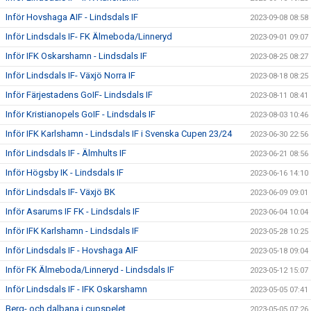
Inför Hovshaga AIF - Lindsdals IF
2023-09-08 08:58
Inför Lindsdals IF- FK Älmeboda/Linneryd
2023-09-01 09:07
Inför IFK Oskarshamn - Lindsdals IF
2023-08-25 08:27
Inför Lindsdals IF- Växjö Norra IF
2023-08-18 08:25
Inför Färjestadens GoIF- Lindsdals IF
2023-08-11 08:41
Inför Kristianopels GoIF - Lindsdals IF
2023-08-03 10:46
Inför IFK Karlshamn - Lindsdals IF i Svenska Cupen 23/24
2023-06-30 22:56
Inför Lindsdals IF - Älmhults IF
2023-06-21 08:56
Inför Högsby IK - Lindsdals IF
2023-06-16 14:10
Inför Lindsdals IF- Växjö BK
2023-06-09 09:01
Inför Asarums IF FK - Lindsdals IF
2023-06-04 10:04
Inför IFK Karlshamn - Lindsdals IF
2023-05-28 10:25
Inför Lindsdals IF - Hovshaga AIF
2023-05-18 09:04
Inför FK Älmeboda/Linneryd - Lindsdals IF
2023-05-12 15:07
Inför Lindsdals IF - IFK Oskarshamn
2023-05-05 07:41
Berg- och dalbana i cupspelet
2023-05-05 07:26