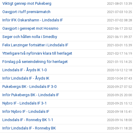
Viktigt genrep mot Pukeberg
2021-08-01 13:39
Oavgjort i tuff premiärmatch
2021-07-03 10:25
Inför IFK Oskarshamn - Lindsdals IF
2021-07-02 08:28
Oavgjort i genrepet mot Hossmo
2021-06-17 23:52
Seger och hållen nolla i Smedby
2021-06-11 09:37
Felix Lanzinger fortsätter i Lindsdals IF
2021-03-01 15:39
Ytterligare två nyförvärv klara till herrlaget
2021-02-17 16:19
Förslag på serieindelning för herrlaget
2021-01-15 14:25
Lindsdals IF - Åryds IK 1-0
2020-10-12 12:18
Inför Lindsdals IF - Åryds IK
2020-10-04 07:43
Pukebergs BK - Lindsdals IF 3-0
2020-09-27 07:52
Inför Pukebergs BK - Lindsdals IF
2020-09-25 20:00
Nybro IF - Lindsdals IF 3-1
2020-09-25 15:12
Inför Nybro IF - Lindsdals IF
2020-09-18 15:41
Lindsdals IF - Ronneby BK 1-1
2020-09-16 18:00
Inför Lindsdals IF - Ronneby BK
2020-09-11 18:20