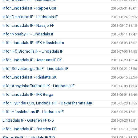
Inför Lindsdals IF - Räppe GoIF
2018-08-31 18:01
Inför Dalstorps IF - Lindsdals IF
2018-08-24 08:25
Inför Lindsdals IF - Nässjö FF
2018-08-17 11:15
Inför Nosaby IF - Lindsdals IF
2018-08-11 17:47
Inför Lindsdals IF - IFK Hässleholm
2018-08-03 18:57
Inför IFÖ Bromölla IF - Lindsdals IF
2018-07-05 14:55
Inför Lindsdals IF - Asarums IF FK
2018-06-29 18:14
Inför Sölvesborgs GoIF - Lindsdals IF
2018-06-21 08:56
Inför Lindsdals IF - Råslätts SK
2018-06-15 22:34
Inför Assyriska Turabdin IK - Lindsdals IF
2018-06-08 17:53
Inför Lindsdals IF - IFK Berga
2018-06-04 14:46
Inför Hyundai Cup, Lindsdals IF - Oskarshamns AIK
2018-05-28 15:55
Inför Hässleholms IF - Lindsdals IF
2018-05-25 18:51
Lindsdals IF - Österlen FF 0-5
2018-05-23 12:51
Inför Lindsdals IF - Österlen FF
2018-05-19 09:20
Räppe GoIF - Lindsdals IF 2-0
2018-05-14 15:32