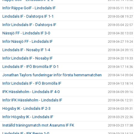
Inför Räppe GoIF - Lindsdals IF
2018-05-11 19:31
Lindsdals IF - Dalstorps IF 1-1
2018-05-08 19:27
Inför Lindsdals IF - Dalstorps IF
2018-05-04 22:57
Nässjö FF - Lindsdals IF 3-0
2018-04-30 13:03
Inför Nässjö FF - Lindsdals IF
2018-04-27 19:24
Lindsdals IF - Nosaby IF 1-4
2018-04-24 09:15
Inför Lindsdals IF - Nosaby IF
2018-04-20 19:33
Lindsdals IF - IFÖ Bromölla IF 0-1
2018-04-17 14:36
Jonathan Taylors funderingar inför första hemmamatchen
2018-04-14 09:04
Inför Lindsdals IF - IFÖ Bromölla IF
2018-04-13 18:14
IFK Hässleholm - Lindsdals IF 4-0
2018-04-09 09:16
Inför IFK Hässleholm - Lindsdals IF
2018-04-06 12:51
Högsby IK - Lindsdals IF 2-3
2018-04-03 09:31
Inför Högsby IK - Lindsdals IF
2018-03-29 22:36
Inställd träningsmatch mot Asarums IF FK
2018-03-23 17:38
Lindsdals IF - IFK Berga 1-0
2018-03-19 14:14