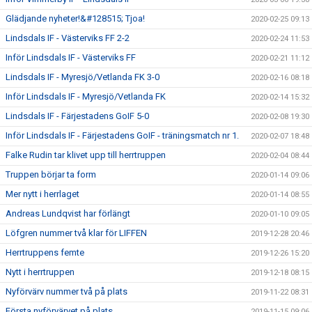
Glädjande nyheter!&#128515; Tjoa!
2020-02-25 09:13
Lindsdals IF - Västerviks FF 2-2
2020-02-24 11:53
Inför Lindsdals IF - Västerviks FF
2020-02-21 11:12
Lindsdals IF - Myresjö/Vetlanda FK 3-0
2020-02-16 08:18
Inför Lindsdals IF - Myresjö/Vetlanda FK
2020-02-14 15:32
Lindsdals IF - Färjestadens GoIF 5-0
2020-02-08 19:30
Inför Lindsdals IF - Färjestadens GoIF - träningsmatch nr 1.
2020-02-07 18:48
Falke Rudin tar klivet upp till herrtruppen
2020-02-04 08:44
Truppen börjar ta form
2020-01-14 09:06
Mer nytt i herrlaget
2020-01-14 08:55
Andreas Lundqvist har förlängt
2020-01-10 09:05
Löfgren nummer två klar för LIFFEN
2019-12-28 20:46
Herrtruppens femte
2019-12-26 15:20
Nytt i herrtruppen
2019-12-18 08:15
Nyförvärv nummer två på plats
2019-11-22 08:31
Första nyförvärvet på plats
2019-11-15 09:06