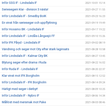
Inför SSG IF - Lindsdals IF
2021-10-01 15:14
Seriesegern klar - division 3 nästa!
2021-09-27 11:55
Inför Lindsdals IF - Smedby BoIK
2021-09-23 16:23
En vinst från serieseger och uppflyttning
2021-09-19 19:49
Inför Hossmo BK - Lindsdals IF
2021-09-17 19:22
Inför Lindsdals IF - Lindås-Långasjö FF
2021-09-10 15:26
Inför IFK Påryd - Lindsdals IF
2021-09-02 08:19
Vändning och seger mot City efter stark laginsats
2021-08-28 10:58
Inför Lindsdals IF - Kalmar City BK
2021-08-27 13:45
Blytung seger efter drama i Ruda
2021-08-22 16:02
Inför Ruda IF - Lindsdals IF
2021-08-20 22:37
Klar vinst mot IFK Borgholm
2021-08-15 12:52
Inför Lindsdals IF - IFK Borgholm
2021-08-14 09:24
Härligt med seger i derbyt!
2021-08-09 10:25
Inför Lindsdals IF - Nybro IF
2021-08-06 14:34
Mållöst med mersmak mot Puke
2021-08-03 08:46