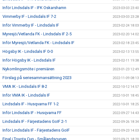
Inför Lindsdals IF - IFK Oskarshamn
2023-03-03 23:40
Vimmerby IF - Lindsdals IF 7-2
2023-03-03 23:28
Inför Vimmerby IF - Lindsdals IF
2023-02-24 18:03
Myresjö/Vetlanda FK - Lindsdals IF 2-5
2023-02-20 14:02
Inför Myresjö/Vetlanda FK - Lindsdals IF
2023-02-18 23:45
Högsby IK - Lindsdals IF 0-0
2023-02-13 13:55
Inför Högsby IK - Lindsdals IF
2023-02-11 19:38
Nykomlingsmöte i premiären
2023-01-23 12:49
Förslag på seriesammansättning 2023
2022-11-09 08:13
VMA IK - Lindsdals IF 8-2
2022-10-12 14:57
Inför VMA IK - Lindsdals IF
2022-10-01 18:45
Lindsdals IF - Husqvarna FF 1-2
2022-10-01 18:25
Inför Lindsdals IF - Husqvarna FF
2022-09-27 14:43
Lindsdals IF - Färjestadens GoIF 2-1
2022-09-26 18:34
Inför Lindsdals IF - Färjestadens GoIF
2022-09-23 14:03
Final i Toyota Cup - Smålandscupen
2022-09-21 18:20