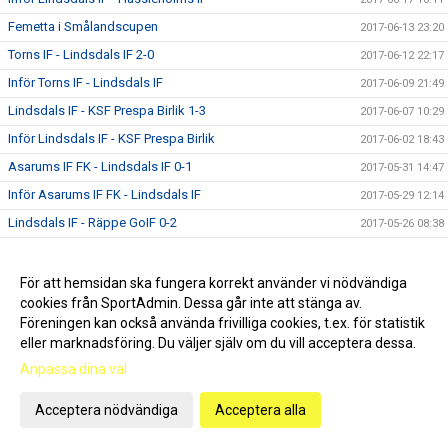
Femetta i Smålandscupen
2017-06-13 23:20
Torns IF - Lindsdals IF 2-0
2017-06-12 22:17
Inför Torns IF - Lindsdals IF
2017-06-09 21:49
Lindsdals IF - KSF Prespa Birlik 1-3
2017-06-07 10:29
Inför Lindsdals IF - KSF Prespa Birlik
2017-06-02 18:43
Asarums IF FK - Lindsdals IF 0-1
2017-05-31 14:47
Inför Asarums IF FK - Lindsdals IF
2017-05-29 12:14
Lindsdals IF - Räppe GoIF 0-2
2017-05-26 08:38
Inför Lindsdals IF - Räppe GoIF
2017-05-24 12:26
IFK Berga - Lindsdals IF 2-0
2017-05-23 09:25
För att hemsidan ska fungera korrekt använder vi nödvändiga
cookies från SportAdmin. Dessa går inte att stänga av.
Inför IFK Berga - Lindsdals IF
2017-05-19 16:09
Föreningen kan också använda frivilliga cookies, t.ex. för statistik
Lindsdals IF - Kvarnby IK 5-1
2017-05-15 17:25
eller marknadsföring. Du väljer själv om du vill acceptera dessa.
Inför Lindsdals IF - Kvarnby IK
2017-05-13 08:49
Anpassa dina val
IFK Hässleholm - Lindsdals IF 0-2
2017-05-07 14:16
Acceptera nödvändiga
Acceptera alla
Inför IFK Hässleholm - Lindsdals IF
2017-05-06 07:01
Lindsdals IF - Lunds BK 1-3
2017-04-30 10:54