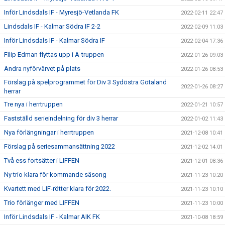
Inför Lindsdals IF - Myresjö-Vetlanda FK
2022-02-11 22:47
Lindsdals IF - Kalmar Södra IF 2-2
2022-02-09 11:03
Inför Lindsdals IF - Kalmar Södra IF
2022-02-04 17:36
Filip Edman flyttas upp i A-truppen
2022-01-26 09:03
Andra nyförvärvet på plats
2022-01-26 08:53
Förslag på spelprogrammet för Div 3 Sydöstra Götaland
2022-01-26 08:27
herrar
Tre nya i herrtruppen
2022-01-21 10:57
Fastställd serieindelning för div 3 herrar
2022-01-02 11:43
Nya förlängningar i herrtruppen
2021-12-08 10:41
Förslag på seriesammansättning 2022
2021-12-02 14:01
Två ess fortsätter i LIFFEN
2021-12-01 08:36
Ny trio klara för kommande säsong
2021-11-23 10:20
Kvartett med LIF-rötter klara för 2022.
2021-11-23 10:10
Trio förlänger med LIFFEN
2021-11-23 10:00
Inför Lindsdals IF - Kalmar AIK FK
2021-10-08 18:59