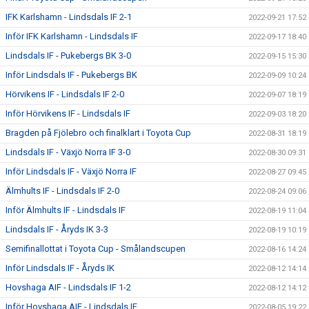
IFK Karlshamn - Lindsdals IF 2-1
2022-09-21 17:52
Inför IFK Karlshamn - Lindsdals IF
2022-09-17 18:40
Lindsdals IF - Pukebergs BK 3-0
2022-09-15 15:30
Inför Lindsdals IF - Pukebergs BK
2022-09-09 10:24
Hörvikens IF - Lindsdals IF 2-0
2022-09-07 18:19
Inför Hörvikens IF - Lindsdals IF
2022-09-03 18:20
Bragden på Fjölebro och finalklart i Toyota Cup
2022-08-31 18:19
Lindsdals IF - Växjö Norra IF 3-0
2022-08-30 09:31
Inför Lindsdals IF - Växjö Norra IF
2022-08-27 09:45
Älmhults IF - Lindsdals IF 2-0
2022-08-24 09:06
Inför Älmhults IF - Lindsdals IF
2022-08-19 11:04
Lindsdals IF - Åryds IK 3-3
2022-08-19 10:19
Semifinallottat i Toyota Cup - Smålandscupen
2022-08-16 14:24
Inför Lindsdals IF - Åryds IK
2022-08-12 14:14
Hovshaga AIF - Lindsdals IF 1-2
2022-08-12 14:12
Inför Hovshaga AIF - Lindsdals IF
2022-08-05 19:22