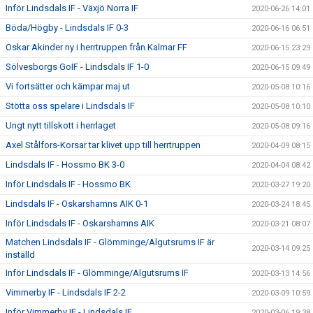
Inför Lindsdals IF - Växjö Norra IF
2020-06-26 14:01
Böda/Högby - Lindsdals IF 0-3
2020-06-16 06:51
Oskar Akinder ny i herrtruppen från Kalmar FF
2020-06-15 23:29
Sölvesborgs GoIF - Lindsdals IF 1-0
2020-06-15 09:49
Vi fortsätter och kämpar maj ut
2020-05-08 10:16
Stötta oss spelare i Lindsdals IF
2020-05-08 10:10
Ungt nytt tillskott i herrlaget
2020-05-08 09:16
Axel Stålfors-Korsar tar klivet upp till herrtruppen
2020-04-09 08:15
Lindsdals IF - Hossmo BK 3-0
2020-04-04 08:42
Inför Lindsdals IF - Hossmo BK
2020-03-27 19:20
Lindsdals IF - Oskarshamns AIK 0-1
2020-03-24 18:45
Inför Lindsdals IF - Oskarshamns AIK
2020-03-21 08:07
Matchen Lindsdals IF - Glömminge/Algutsrums IF är
2020-03-14 09:25
inställd
Inför Lindsdals IF - Glömminge/Algutsrums IF
2020-03-13 14:56
Vimmerby IF - Lindsdals IF 2-2
2020-03-09 10:59
Inför Vimmerby IF - Lindsdals IF
2020-03-06 19:38