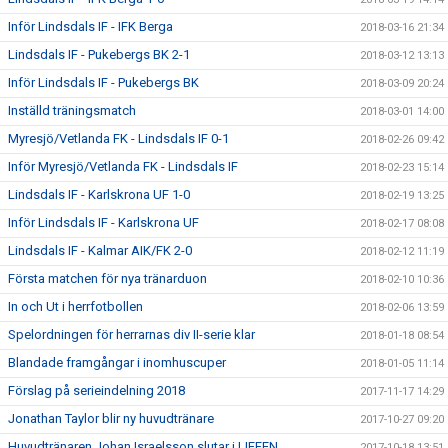
Inför Lindsdals IF - IFK Berga
2018-03-16 21:34
Lindsdals IF - Pukebergs BK 2-1
2018-03-12 13:13
Inför Lindsdals IF - Pukebergs BK
2018-03-09 20:24
Inställd träningsmatch
2018-03-01 14:00
Myresjö/Vetlanda FK - Lindsdals IF 0-1
2018-02-26 09:42
Inför Myresjö/Vetlanda FK - Lindsdals IF
2018-02-23 15:14
Lindsdals IF - Karlskrona UF 1-0
2018-02-19 13:25
Inför Lindsdals IF - Karlskrona UF
2018-02-17 08:08
Lindsdals IF - Kalmar AIK/FK 2-0
2018-02-12 11:19
Första matchen för nya tränarduon
2018-02-10 10:36
In och Ut i herrfotbollen
2018-02-06 13:59
Spelordningen för herrarnas div II-serie klar
2018-01-18 08:54
Blandade framgångar i inomhuscuper
2018-01-05 11:14
Förslag på serieindelning 2018
2017-11-17 14:29
Jonathan Taylor blir ny huvudtränare
2017-10-27 09:20
Huvudtränaren Johan Israelsson slutar i LIFFEN
2017-10-18 13:51