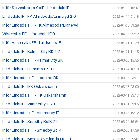
Inför Sölvesborgs GoIF - Lindsdals IF
2022-04-15 18:47
Lindsdals IF - FK Älmeboda/Linneryd 2-0
2022-04-14 21:18
Inför Lindsdals IF - FK Älmeboda/Linneryd
2022-04-08 09:29
Västerviks FF - Lindsdals IF 0-1
2022-04-08 09:22
Inför Västerviks FF - Lindsdals IF
2022-04-01 11:29
Lindsdals IF - Kalmar City BK 4-2
2022-04-01 11:15
Inför Lindsdals IF - Kalmar City BK
2022-03-25 15:55
Lindsdals IF - Hossmo BK 1-3
2022-03-24 16:10
Inför Lindsdals IF - Hossmo BK
2022-03-18 23:21
Lindsdals IF - IFK Oskarshamn
2022-03-18 23:00
Inför Lindsdals IF - IFK Oskarshamn
2022-03-11 23:17
Lindsdals IF - Vimmerby IF 2-0
2022-03-11 09:05
Inför Lindsdals IF - Vimmerby IF
2022-03-04 19:12
Lindsdals IF - Smedby BoIK 2-0
2022-03-04 16:54
Inför Lindsdals IF - Smedby BoIK
2022-02-25 17:39
Lindsdals IF - Myresjö-Vetlanda FK 3-1
2022-02-18 09:47