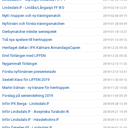
Lindsdals IF - Lindås/Långasjö FF 8-0
2019-02-18 12:01
Nytt i truppen och ny träningsmatch
2019-02-04 09:19
Nyförvärv och första träningsmatchen
2019-01-28 09:49
Derbymatcher inleder seriespelet
2019-01-18 13:07
Två nya spelare till herrtruppen
2019-01-16 09:16
Herrlaget deltar i IFK Kalmars AnnandagsCupen
2018-12-25 09:36
Emil förlänger med LIFFEN
2018-12-25 09:26
Nygammalt förlänger
2018-12-14 11:55
Första nyförvärven presenterade
2018-12-10 10:47
Sextett klara för LIFFEN 2019
2018-11-30 09:16
Martin Edman - ny tränare för herrtruppen
2018-11-20 14:00
Förslag på serieindelning 2019
2018-11-09 09:29
Inför IFK Berga - Lindsdals IF
2018-09-28 15:39
Inför Lindsdals IF - Assyriska Turabdin IK
2018-09-21 19:39
Inför Lindsdals IF - Hässleholms IF
2018-09-14 19:37
Inför Österlen FF - Lindsdals IF
2018-09-07 21:04