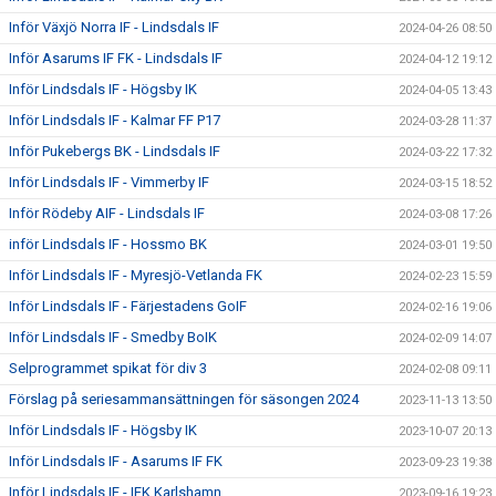
Inför Växjö Norra IF - Lindsdals IF
2024-04-26 08:50
Inför Asarums IF FK - Lindsdals IF
2024-04-12 19:12
Inför Lindsdals IF - Högsby IK
2024-04-05 13:43
Inför Lindsdals IF - Kalmar FF P17
2024-03-28 11:37
Inför Pukebergs BK - Lindsdals IF
2024-03-22 17:32
Inför Lindsdals IF - Vimmerby IF
2024-03-15 18:52
Inför Rödeby AIF - Lindsdals IF
2024-03-08 17:26
inför Lindsdals IF - Hossmo BK
2024-03-01 19:50
Inför Lindsdals IF - Myresjö-Vetlanda FK
2024-02-23 15:59
Inför Lindsdals IF - Färjestadens GoIF
2024-02-16 19:06
Inför Lindsdals IF - Smedby BoIK
2024-02-09 14:07
Selprogrammet spikat för div 3
2024-02-08 09:11
Förslag på seriesammansättningen för säsongen 2024
2023-11-13 13:50
Inför Lindsdals IF - Högsby IK
2023-10-07 20:13
Inför Lindsdals IF - Asarums IF FK
2023-09-23 19:38
Inför Lindsdals IF - IFK Karlshamn
2023-09-16 19:23