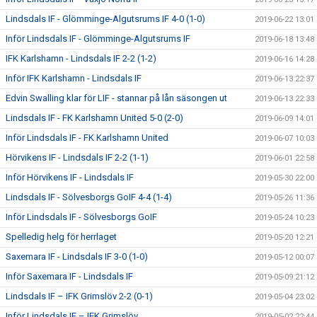
Lindsdals IF - Glömminge-Algutsrums IF 4-0 (1-0)
2019-06-22 13:01
Inför Lindsdals IF - Glömminge-Algutsrums IF
2019-06-18 13:48
IFK Karlshamn - Lindsdals IF 2-2 (1-2)
2019-06-16 14:28
Inför IFK Karlshamn - Lindsdals IF
2019-06-13 22:37
Edvin Swalling klar för LIF - stannar på lån säsongen ut
2019-06-13 22:33
Lindsdals IF - FK Karlshamn United 5-0 (2-0)
2019-06-09 14:01
Inför Lindsdals IF - FK Karlshamn United
2019-06-07 10:03
Hörvikens IF - Lindsdals IF 2-2 (1-1)
2019-06-01 22:58
Inför Hörvikens IF - Lindsdals IF
2019-05-30 22:00
Lindsdals IF - Sölvesborgs GoIF 4-4 (1-4)
2019-05-26 11:36
Inför Lindsdals IF - Sölvesborgs GoIF
2019-05-24 10:23
Spelledig helg för herrlaget
2019-05-20 12:21
Saxemara IF - Lindsdals IF 3-0 (1-0)
2019-05-12 00:07
Inför Saxemara IF - Lindsdals IF
2019-05-09 21:12
Lindsdals IF – IFK Grimslöv 2-2 (0-1)
2019-05-04 23:02
Inför Lindsdals IF – IFK Grimslöv
2019-05-02 22:44