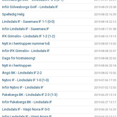
Inför Sölvesborgs GoIF - Lindsdals IF
2019-08-29 23:38
Spelledig Helg
2019-08-25 16:39
Lindsdals IF - Saxemara IF 1-1 (0-0)
2019-08-18 22:12
Inför Lindsdals IF - Saxemara IF
2019-08-17 01:38
IFK Grimslöv - Lindsdals IF 1-2 (1-2)
2019-08-10 19:19
Nytt in i herrtruppen nummer två
2019-08-09 13:50
Inför IFK Grimslöv - Lindsdals IF
2019-08-08 22:47
Dags för höstsäsong!
2019-08-08 22:42
Nytt in i herrtruppen
2019-08-06 20:18
Ängö BK - Lindsdals IF 2-2
2019-08-02 10:56
Nybro IF - Lindsdals IF 1-0 (1-0)
2019-07-06 17:39
Inför Nybro IF - Lindsdals IF
2019-07-02 12:50
Pukebergs BK - Lindsdals IF 2-3 (1-3)
2019-06-29 13:14
Inför Pukebergs BK - Lindsdals IF
2019-06-27 13:17
Lindsdals IF - Växjö Norra IF 0-0
2019-06-26 16:29
Inför Lindsdals IF - Växjö Norra IF
2019-06-23 13:17