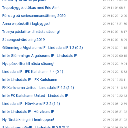
Truppbygget utökas med Eric Alm!
2019-11-04 08:51
Förslag på seriesammansättning 2020.
2019-10-29 12:00
Ännu en påskrift i lagbygget!
2019-10-16 21:30
Tre nya påskrifter till nästa säsong!
2019-10-09 18:17
Säsongsutvärdering 2019
2019-10-09 18:09
Glömminge-Algutsrums IF - Lindsdals IF 1-2 (0-2)
2019-09-30 11:15
Inför Glömminge-Algutsrums IF - Lindsdals IF
2019-09-27 00:15
Nya påskrifter till nästa säsong!
2019-09-22 19:04
Lindsdals IF - IFK Karlshamn 4-4 (0-1)
2019-09-22 15:33
Inför Lindsdals IF - IFK Karlshamn
2019-09-19 23:11
FK Karlshamn United - Lindsdals IF 4-2 (2-1)
2019-09-15 13:32
Inför FK Karlshamn United - Lindsdals IF
2019-09-12 22:43
Lindsdals IF - Hörvikens IF 2-2 (1-1)
2019-09-08 12:59
Inför Lindsdals IF - Hörvikens IF
2019-09-05 21:22
Ny förstärkning in i herrtruppen!
2019-09-05 21:02
Sölvesborgs GoIF - Lindsdals IF 0-5 (0-1)
2019-09-01 20:29