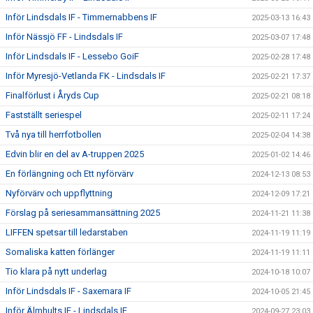
Inför Lindsdals IF - Timmernabbens IF
2025-03-13 16:43
Inför Nässjö FF - Lindsdals IF
2025-03-07 17:48
Inför Lindsdals IF - Lessebo GoiF
2025-02-28 17:48
Inför Myresjö-Vetlanda FK - Lindsdals IF
2025-02-21 17:37
Finalförlust i Åryds Cup
2025-02-21 08:18
Fastställt seriespel
2025-02-11 17:24
Två nya till herrfotbollen
2025-02-04 14:38
Edvin blir en del av A-truppen 2025
2025-01-02 14:46
En förlängning och Ett nyförvärv
2024-12-13 08:53
Nyförvärv och uppflyttning
2024-12-09 17:21
Förslag på seriesammansättning 2025
2024-11-21 11:38
LIFFEN spetsar till ledarstaben
2024-11-19 11:19
Somaliska katten förlänger
2024-11-19 11:11
Tio klara på nytt underlag
2024-10-18 10:07
Inför Lindsdals IF - Saxemara IF
2024-10-05 21:45
Inför Älmhults IF - Lindsdals IF
2024-09-27 23:03