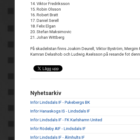
14. Viktor Fredriksson
15. Robin Olsson
16. Robert Bratt
17. Daniel Serell
18. Felix Elgan
20. Stefan Maksimovic
21. Johan Wittberg
På skadelistan finns Joakim Deurell, Viktor Byström, Mergi
Kamran Delashob och Ludwig Axelsson på resande fot denn
Nyhetsarkiv
Inför Lindsdals IF - Pukebergs BK
Inför Hanaskogs IS - Lindsdals IF
Inför Lindsdals IF - FK Karlshamn United
Inför Rödeby AIF - Lindsdals IF
Inför Lindsdals IF - Älmhults IF