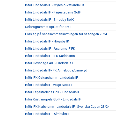
Inför Lindsdals IF - Myresjö-Vetlanda FK
Inför Lindsdals IF - Färjestadens GoIF
Inför Lindsdals IF - Smedby BoIK
Selprogrammet spikat för div 3
Förslag på seriesammansättningen för säsongen 2024
Inför Lindsdals IF - Högsby IK
Inför Lindsdals IF - Asarums IF FK
Inför Lindsdals IF - IFK Karlshamn
Inför Hovshaga AIF - Lindsdals IF
Inför Lindsdals IF- FK Älmeboda/Linneryd
Inför IFK Oskarshamn - Lindsdals IF
Inför Lindsdals IF- Växjö Norra IF
Inför Färjestadens GoIF- Lindsdals IF
Inför Kristianopels GoIF - Lindsdals IF
Inför IFK Karlshamn - Lindsdals IF i Svenska Cupen 23/24
Inför Lindsdals IF - Älmhults IF