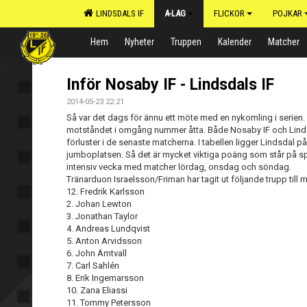
LINDSDALS IF
A-LAG
FLICKOR
POJKAR
Hem
Nyheter
Truppen
Kalender
Matcher
Inför Nosaby IF - Lindsdals IF
2014-05-23 22:21
Så var det dags för ännu ett möte med en nykomling i serien. 
motståndet i omgång nummer åtta. Både Nosaby IF och Linds
förluster i de senaste matcherna. I tabellen ligger Lindsdal 
jumboplatsen. Så det är mycket viktiga poäng som står på s
intensiv vecka med matcher lördag, onsdag och söndag.
Tränarduon Israelsson/Friman har tagit ut följande trupp till 
12. Fredrik Karlsson
2. Johan Lewton
3. Jonathan Taylor
4. Andreas Lundqvist
5. Anton Arvidsson
6. John Ämtvall
7. Carl Sahlén
8. Erik Ingemarsson
10. Zana Eliassi
11. Tommy Petersson