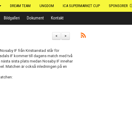
DREAM TEAM
UNGDOM
ICA SUPERMARKET CUP
SPONSORER
Bildgalleri
Dokument
Kontakt
<
>
Nosaby IF från Kristianstad står för
dals IF kommer till dagens match med två
på nästa sista plats medan Nosaby IF innehar
pel. Matchen är också inledningen på en
matchen: