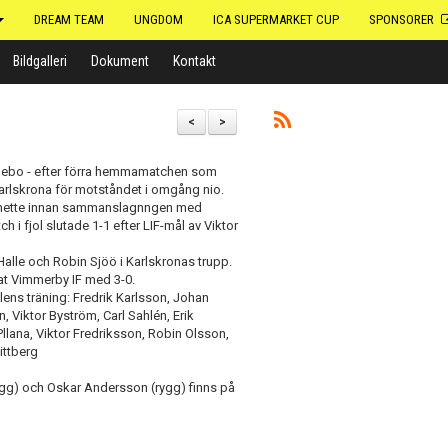
DREAM TEAM
UNGDOM
ICA SUPERMARKET CUP
SPONSORER
Bildgalleri
Dokument
Kontakt
<
>
Fjölebo - efter förra hemmamatchen som
arlskrona för motståndet i omgång nio.
n hette innan sammanslagnngen med
 i fjol slutade 1-1 efter LIF-mål av Viktor
alle och Robin Sjöö i Karlskronas trupp.
rat Vimmerby IF med 3-0.
lens träning: Fredrik Karlsson, Johan
 Viktor Byström, Carl Sahlén, Erik
ana, Viktor Fredriksson, Robin Olsson,
ittberg
rygg) och Oskar Andersson (rygg) finns på