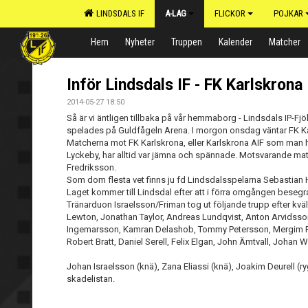
LINDSDALS IF
A-LAG
FLICKOR
POJKAR
Hem
Nyheter
Truppen
Kalender
Matcher
Inför Lindsdals IF - FK Karlskrona
2014-05-27 18:50
Så är vi äntligen tillbaka på vår hemmaborg - Lindsdals IP-
spelades på Guldfågeln Arena. I morgon onsdag väntar FK K
Matcherna mot FK Karlskrona, eller Karlskrona AIF som ma
Lyckeby, har alltid var jämna och spännade. Motsvarande match
Fredriksson.
Som dom flesta vet finns ju fd Lindsdalsspelarna Sebastian H
Laget kommer till Lindsdal efter att i förra omgången beseg
Tränarduon Israelsson/Friman tog ut följande trupp efter kväl
Lewton, Jonathan Taylor, Andreas Lundqvist, Anton Arvidsson,
Ingemarsson, Kamran Delashob, Tommy Petersson, Mergim Pll
Robert Bratt, Daniel Serell, Felix Elgan, John Ämtvall, Johan W
Johan Israelsson (knä), Zana Eliassi (knä), Joakim Deurell (
skadelistan.