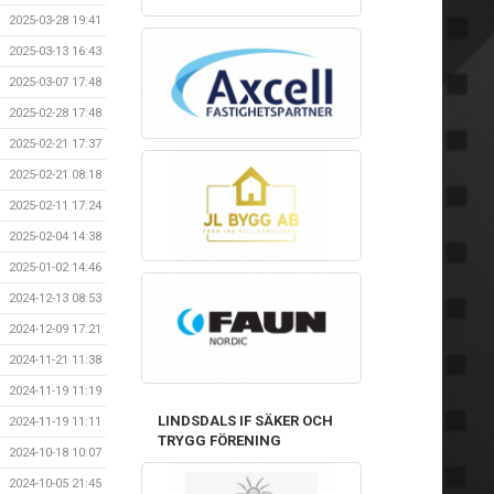
2025-03-28 19:41
2025-03-13 16:43
2025-03-07 17:48
2025-02-28 17:48
2025-02-21 17:37
2025-02-21 08:18
2025-02-11 17:24
2025-02-04 14:38
2025-01-02 14:46
2024-12-13 08:53
2024-12-09 17:21
2024-11-21 11:38
2024-11-19 11:19
LINDSDALS IF SÄKER OCH
2024-11-19 11:11
TRYGG FÖRENING
2024-10-18 10:07
2024-10-05 21:45