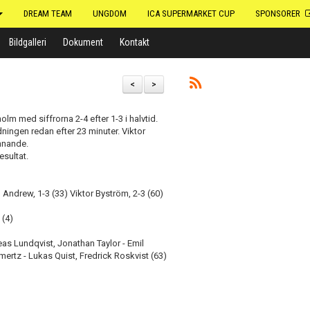
DREAM TEAM
UNGDOM
ICA SUPERMARKET CUP
SPONSORER
Bildgalleri
Dokument
Kontakt
<
>
m med siffrorna 2-4 efter 1-3 i halvtid.
dningen redan efter 23 minuter. Viktor
nnande.
sultat.
l Andrew, 1-3 (33) Viktor Byström, 2-3 (60)
 (4)
eas Lundqvist, Jonathan Taylor - Emil
ertz - Lukas Quist, Fredrick Roskvist (63)