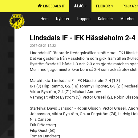
LINDSDALS IF
A-LAG
FLICKOR
POJKAR
Hem
Nyheter
Truppen
Kalender
Matcher
Lindsdals IF - IFK Hässleholm 2-4
2017-08-21 12:32
Lindsdals IF förlorade fredagskvällens möte mot IFK Hässlehol
Det var gästerna från Hässleholm som gick fram till en 3-0 le
Byström fixade till både 1-3 och 2-3 och gjorde matchen spä
Men med tjugo minuter kvar kom så 2-4 som också blev slutre
Matchfakta: Lindsdals IF - IFK Hässleholm 2-4 (1-3)
0-1 (3) Filip Ranmo, 0-2 (18) Tommy Filipovic, 0-3 (21) Michae
Viktor Byström, 2-4 (71) Michael Andrew
Varningar: Viktor Byström (5), Victor Grusell (2), Robin Olsson
Startelva: David Jansson - Robin Olsson, Victor Grusell, Andr
Johansson, Viktor Byström, Oskar Engström (74), Ludvig Holm
Nils Carlson
Erik Frödeberg
Filip Quist (63)
Tomas Lundberg