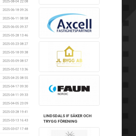
2025-08-04 22:08
2025-06-18 09:26
2025-06-11 08:58
2025-06-05 09:37
2025-05-28 13:46
2025-05-23 08:27
2025-05-18 09:38
2025-05-09 08:57
2025-05-02 13:36
2025-04-25 08:55
2025-04-17 09:30
2025-04-11 09:33
2025-04-05 23:09
2025-03-28 19:41
LINDSDALS IF SÄKER OCH
2025-03-13 16:43
TRYGG FÖRENING
2025-03-07 17:48