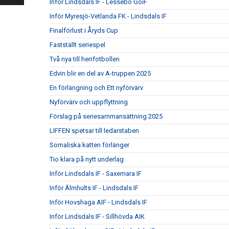
Inför Lindsdals IF - Lessebo GoiF
Inför Myresjö-Vetlanda FK - Lindsdals IF
Finalförlust i Åryds Cup
Fastställt seriespel
Två nya till herrfotbollen
Edvin blir en del av A-truppen 2025
En förlängning och Ett nyförvärv
Nyförvärv och uppflyttning
Förslag på seriesammansättning 2025
LIFFEN spetsar till ledarstaben
Somaliska katten förlänger
Tio klara på nytt underlag
Inför Lindsdals IF - Saxemara IF
Inför Älmhults IF - Lindsdals IF
Inför Hovshaga AIF - Lindsdals IF
Inför Lindsdals IF - Sillhövda AIK