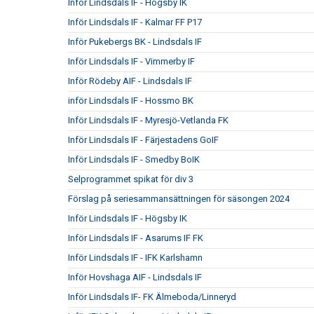
Inför Lindsdals IF - Högsby IK
Inför Lindsdals IF - Kalmar FF P17
Inför Pukebergs BK - Lindsdals IF
Inför Lindsdals IF - Vimmerby IF
Inför Rödeby AIF - Lindsdals IF
inför Lindsdals IF - Hossmo BK
Inför Lindsdals IF - Myresjö-Vetlanda FK
Inför Lindsdals IF - Färjestadens GoIF
Inför Lindsdals IF - Smedby BoIK
Selprogrammet spikat för div 3
Förslag på seriesammansättningen för säsongen 2024
Inför Lindsdals IF - Högsby IK
Inför Lindsdals IF - Asarums IF FK
Inför Lindsdals IF - IFK Karlshamn
Inför Hovshaga AIF - Lindsdals IF
Inför Lindsdals IF- FK Älmeboda/Linneryd