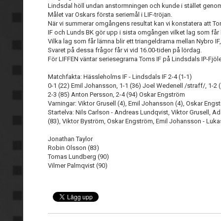
Lindsdal höll undan anstormningen och kunde i stället geno
Målet var Oskars första seriemål i LIF-tröjan.
När vi summerar omgångens resultat kan vi konstatera att Tor
IF och Lunds BK gör upp i sista omgången vilket lag som får k
Vilka lag som får lämna blir ett triangeldrama mellan Nybro I
Svaret på dessa frågor får vi vid 16.00-tiden på lördag.
För LIFFEN väntar seriesegrarna Torns IF på Lindsdals IP-Fjöle
Matchfakta: Hässleholms IF - Lindsdals IF 2-4 (1-1)
0-1 (22) Emil Johansson, 1-1 (36) Joel Wedenell /straff/, 1-2 
2-3 (85) Anton Persson, 2-4 (94) Oskar Engström
Varningar: Viktor Grusell (4), Emil Johansson (4), Oskar Engst
Startelva: Nils Carlson - Andreas Lundqvist, Viktor Grusell, A
(83), Viktor Byström, Oskar Engström, Emil Johansson - Lukas 
Jonathan Taylor
Robin Olsson (83)
Tomas Lundberg (90)
Vilmer Palmqvist (90)