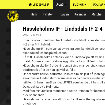
LINDSDALS IF
A-LAG
FLICKOR
POJKAR
Hem
Nyheter
Truppen
Kalender
Matcher
Hässleholms IF - Lindsdals IF 2-4
2017-10-10 09:31
Efter tre raka förlustmatcher kunde Lindsdals IF vinna den
4-2 efter 1-1 i halvtid.
Hässleholms IF - som var ett av tre lag som kunde bli series
skapade målchans på målchans.
Så mitt i Hässleholms offensiv kunde Lindsdal på ett av sina 
målet. Andreas Lundqvists inlägg hittade fram till Emil Joha
Hässleholm skulle få utdelningen på sina chanser strax inna
straffspark efter att han själv blivit fälld.
Under andra halvlek fortsatte Hässleholm sin jakt på lednin
avvärjdes av Lindsdalsförsvaret eller så hamnade avslutet st
Istället för hemmamål var det LIFFEN som kunde gå fram til
Quist och Ludvig Holmertz.
Med fem minuter kvar reducerade Anton Persson för hemmalag
blev spännande.
Hässleholm flyttade fram allt för att få till en kvittering - då e
omgången.