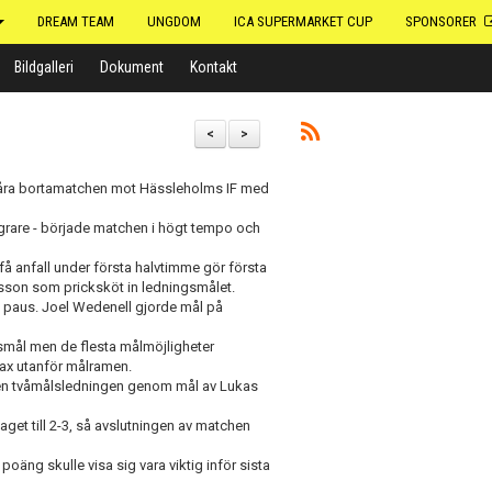
DREAM TEAM
UNGDOM
ICA SUPERMARKET CUP
SPONSORER
Bildgalleri
Dokument
Kontakt
<
>
 svåra bortamatchen mot Hässleholms IF med
egrare - började matchen i högt tempo och
få anfall under första halvtimme gör första
nsson som pricksköt in ledningsmålet.
n paus. Joel Wedenell gjorde mål på
gsmål men de flesta målmöjligheter
rax utanför målramen.
l en tvåmålsledningen genom mål av Lukas
et till 2-3, så avslutningen av matchen
n poäng skulle visa sig vara viktig inför sista