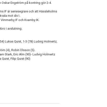
m Oskar Engström på kontring gör 2-4.
ns IF är seriesegrare och att Hässleholms
vala mot div I.
F, Vimmerby IF och Kvarnby IK.
bro i avslutning.
(54) Lukas Quist, 1-3 (78) Ludvig Holmertz,
röm (4), Robin Olsson (5).
dam Stark, Eric Alm (90)- Ludvig Holmertz
Quist, Filip Quist (90)