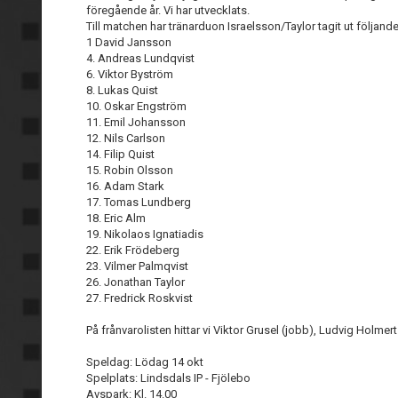
föregående år. Vi har utvecklats.
Till matchen har tränarduon Israelsson/Taylor tagit ut följande
1 David Jansson
4. Andreas Lundqvist
6. Viktor Byström
8. Lukas Quist
10. Oskar Engström
11. Emil Johansson
12. Nils Carlson
14. Filip Quist
15. Robin Olsson
16. Adam Stark
17. Tomas Lundberg
18. Eric Alm
19. Nikolaos Ignatiadis
22. Erik Frödeberg
23. Vilmer Palmqvist
26. Jonathan Taylor
27. Fredrick Roskvist
På frånvarolisten hittar vi Viktor Grusel (jobb), Ludvig Holme
Speldag: Lödag 14 okt
Spelplats: Lindsdals IP - Fjölebo
Avspark: Kl. 14.00