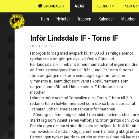
LINDSDALS IF
A-LAG
FLICKOR
POJKAR
Hem
Nyheter
Truppen
Kalender
Matcher
Inför Lindsdals IF - Torns IF
2017-10-13 13:52
I morgon lördag med avspark kl. 14.00 på samtliga arenor,
spelas sista omgången av div II Östra Götaland.
För Lindsdals IF innebär det hemmamatch mot ingen mindre
än årets seriesegrare Torns IF från Lund. Ett Torns IF som i
förra omgången säkrade seriesegern genom vinst mot
Vimmerby IF, samtidigt som värsta konkurrenterna som
segern Lunds BK och Hässleholms IF förlorade sina
matcher.
I vårens möte nere på Tornvallen gick Torns IF fram till 2-0
redan efter en halvtimmes spel som också blev slutresultat.
Tränaren Johan Israelsson tankar inför matchen
- Säsongen närmar sig sitt slut. I den sista seriematchen tar v
starkt lag som vunnit serien välförtjänt. Stort grattis och lycka t
För vår egen del har vi stundtals spelat briljant fotboll för a
formsvackor. Den där riktiga jämnheten har aldrig riktigt infunn
Personligen tycker jag dock att det är stor skillnad på laget i