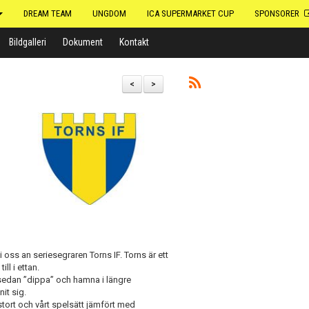
DREAM TEAM
UNGDOM
ICA SUPERMARKET CUP
SPONSORER
Bildgalleri
Dokument
Kontakt
<
>
i oss an seriesegraren Torns IF. Torns är ett
ill i ettan.
tt sedan ”dippa” och hamna i längre
it sig.
 stort och vårt spelsätt jämfört med