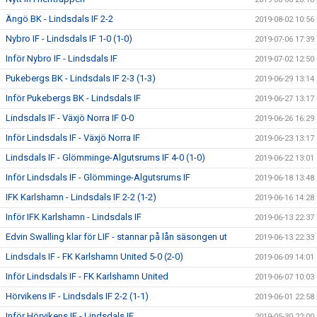
Ängö BK - Lindsdals IF 2-2
2019-08-02 10:56
Nybro IF - Lindsdals IF 1-0 (1-0)
2019-07-06 17:39
Inför Nybro IF - Lindsdals IF
2019-07-02 12:50
Pukebergs BK - Lindsdals IF 2-3 (1-3)
2019-06-29 13:14
Inför Pukebergs BK - Lindsdals IF
2019-06-27 13:17
Lindsdals IF - Växjö Norra IF 0-0
2019-06-26 16:29
Inför Lindsdals IF - Växjö Norra IF
2019-06-23 13:17
Lindsdals IF - Glömminge-Algutsrums IF 4-0 (1-0)
2019-06-22 13:01
Inför Lindsdals IF - Glömminge-Algutsrums IF
2019-06-18 13:48
IFK Karlshamn - Lindsdals IF 2-2 (1-2)
2019-06-16 14:28
Inför IFK Karlshamn - Lindsdals IF
2019-06-13 22:37
Edvin Swalling klar för LIF - stannar på lån säsongen ut
2019-06-13 22:33
Lindsdals IF - FK Karlshamn United 5-0 (2-0)
2019-06-09 14:01
Inför Lindsdals IF - FK Karlshamn United
2019-06-07 10:03
Hörvikens IF - Lindsdals IF 2-2 (1-1)
2019-06-01 22:58
Inför Hörvikens IF - Lindsdals IF
2019-05-30 22:00