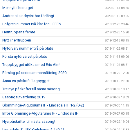
Mer nytt i herrlaget
2020-01-14 08:55
Andreas Lundqvist har förlängt
2020-01-10 09:05
Löfgren nummer två klar för LIFFEN
2019-12-28 20:46
Herrtruppens femte
2019-12-26 15:20
Nytt i herrtruppen
2019-12-18 08:15
Nyförvärv nummer två på plats
2019-11-22 08:31
Första nyförvärvet på plats
2019-11-15 09:06
Truppbygget utökas med Eric Alm!
2019-11-04 08:51
Förslag på seriesammansättning 2020.
2019-10-29 12:00
Ännu en påskrift i lagbygget!
2019-10-16 21:30
Tre nya påskrifter till nästa säsong!
2019-10-09 18:17
Säsongsutvärdering 2019
2019-10-09 18:09
Glömminge-Algutsrums IF - Lindsdals IF 1-2 (0-2)
2019-09-30 11:15
Inför Glömminge-Algutsrums IF - Lindsdals IF
2019-09-27 00:15
Nya påskrifter till nästa säsong!
2019-09-22 19:04
Lindsdals IF - IFK Karlshamn 4-4 (0-1)
2019-09-22 15:33