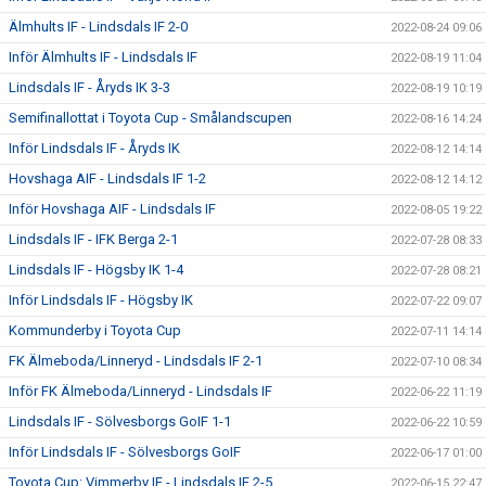
Älmhults IF - Lindsdals IF 2-0
2022-08-24 09:06
Inför Älmhults IF - Lindsdals IF
2022-08-19 11:04
Lindsdals IF - Åryds IK 3-3
2022-08-19 10:19
Semifinallottat i Toyota Cup - Smålandscupen
2022-08-16 14:24
Inför Lindsdals IF - Åryds IK
2022-08-12 14:14
Hovshaga AIF - Lindsdals IF 1-2
2022-08-12 14:12
Inför Hovshaga AIF - Lindsdals IF
2022-08-05 19:22
Lindsdals IF - IFK Berga 2-1
2022-07-28 08:33
Lindsdals IF - Högsby IK 1-4
2022-07-28 08:21
Inför Lindsdals IF - Högsby IK
2022-07-22 09:07
Kommunderby i Toyota Cup
2022-07-11 14:14
FK Älmeboda/Linneryd - Lindsdals IF 2-1
2022-07-10 08:34
Inför FK Älmeboda/Linneryd - Lindsdals IF
2022-06-22 11:19
Lindsdals IF - Sölvesborgs GoIF 1-1
2022-06-22 10:59
Inför Lindsdals IF - Sölvesborgs GoIF
2022-06-17 01:00
Toyota Cup: Vimmerby IF - Lindsdals IF 2-5
2022-06-15 22:47