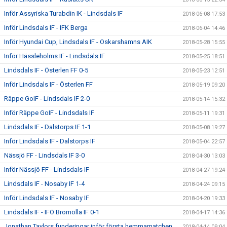
Inför Assyriska Turabdin IK - Lindsdals IF
2018-06-08 17:53
Inför Lindsdals IF - IFK Berga
2018-06-04 14:46
Inför Hyundai Cup, Lindsdals IF - Oskarshamns AIK
2018-05-28 15:55
Inför Hässleholms IF - Lindsdals IF
2018-05-25 18:51
Lindsdals IF - Österlen FF 0-5
2018-05-23 12:51
Inför Lindsdals IF - Österlen FF
2018-05-19 09:20
Räppe GoIF - Lindsdals IF 2-0
2018-05-14 15:32
Inför Räppe GoIF - Lindsdals IF
2018-05-11 19:31
Lindsdals IF - Dalstorps IF 1-1
2018-05-08 19:27
Inför Lindsdals IF - Dalstorps IF
2018-05-04 22:57
Nässjö FF - Lindsdals IF 3-0
2018-04-30 13:03
Inför Nässjö FF - Lindsdals IF
2018-04-27 19:24
Lindsdals IF - Nosaby IF 1-4
2018-04-24 09:15
Inför Lindsdals IF - Nosaby IF
2018-04-20 19:33
Lindsdals IF - IFÖ Bromölla IF 0-1
2018-04-17 14:36
Jonathan Taylors funderingar inför första hemmamatchen
2018-04-14 09:04