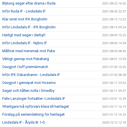
Blytung seger efter drama i Ruda
2021-08-22 16:02
Inför Ruda IF - Lindsdals IF
2021-08-20 22:37
Klar vinst mot IFK Borgholm
2021-08-15 12:52
Inför Lindsdals IF - IFK Borgholm
2021-08-14 09:24
Härligt med seger i derbyt!
2021-08-09 10:25
Inför Lindsdals IF - Nybro IF
2021-08-06 14:34
Mållöst med mersmak mot Puke
2021-08-03 08:46
Viktigt genrep mot Pukeberg
2021-08-01 13:39
Oavgjort i tuff premiärmatch
2021-07-03 10:25
Inför IFK Oskarshamn - Lindsdals IF
2021-07-02 08:28
Oavgjort i genrepet mot Hossmo
2021-06-17 23:52
Seger och hållen nolla i Smedby
2021-06-11 09:37
Felix Lanzinger fortsätter i Lindsdals IF
2021-03-01 15:39
Ytterligare två nyförvärv klara till herrlaget
2021-02-17 16:19
Förslag på serieindelning för herrlaget
2021-01-15 14:25
Lindsdals IF - Åryds IK 1-0
2020-10-12 12:18