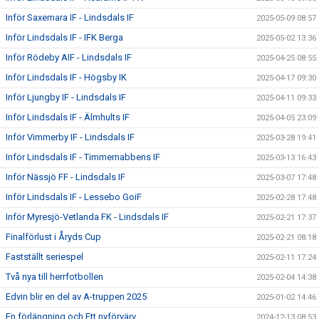
Inför Saxemara IF - Lindsdals IF
2025-05-09 08:57
Inför Lindsdals IF - IFK Berga
2025-05-02 13:36
Inför Rödeby AIF - Lindsdals IF
2025-04-25 08:55
Inför Lindsdals IF - Högsby IK
2025-04-17 09:30
Inför Ljungby IF - Lindsdals IF
2025-04-11 09:33
Inför Lindsdals IF - Älmhults IF
2025-04-05 23:09
Inför Vimmerby IF - Lindsdals IF
2025-03-28 19:41
Inför Lindsdals IF - Timmernabbens IF
2025-03-13 16:43
Inför Nässjö FF - Lindsdals IF
2025-03-07 17:48
Inför Lindsdals IF - Lessebo GoiF
2025-02-28 17:48
Inför Myresjö-Vetlanda FK - Lindsdals IF
2025-02-21 17:37
Finalförlust i Åryds Cup
2025-02-21 08:18
Fastställt seriespel
2025-02-11 17:24
Två nya till herrfotbollen
2025-02-04 14:38
Edvin blir en del av A-truppen 2025
2025-01-02 14:46
En förlängning och Ett nyförvärv
2024-12-13 08:53