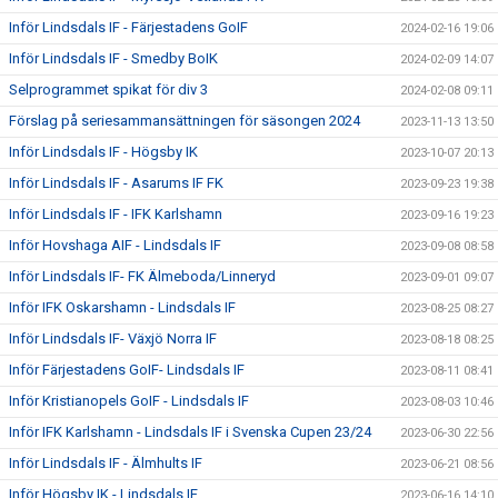
Inför Lindsdals IF - Färjestadens GoIF
2024-02-16 19:06
Inför Lindsdals IF - Smedby BoIK
2024-02-09 14:07
Selprogrammet spikat för div 3
2024-02-08 09:11
Förslag på seriesammansättningen för säsongen 2024
2023-11-13 13:50
Inför Lindsdals IF - Högsby IK
2023-10-07 20:13
Inför Lindsdals IF - Asarums IF FK
2023-09-23 19:38
Inför Lindsdals IF - IFK Karlshamn
2023-09-16 19:23
Inför Hovshaga AIF - Lindsdals IF
2023-09-08 08:58
Inför Lindsdals IF- FK Älmeboda/Linneryd
2023-09-01 09:07
Inför IFK Oskarshamn - Lindsdals IF
2023-08-25 08:27
Inför Lindsdals IF- Växjö Norra IF
2023-08-18 08:25
Inför Färjestadens GoIF- Lindsdals IF
2023-08-11 08:41
Inför Kristianopels GoIF - Lindsdals IF
2023-08-03 10:46
Inför IFK Karlshamn - Lindsdals IF i Svenska Cupen 23/24
2023-06-30 22:56
Inför Lindsdals IF - Älmhults IF
2023-06-21 08:56
Inför Högsby IK - Lindsdals IF
2023-06-16 14:10