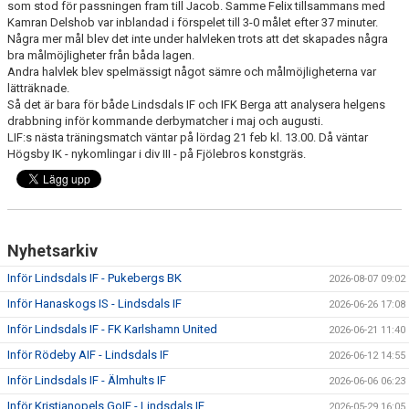
som stod för passningen fram till Jacob. Samme Felix tillsammans med
Kamran Delshob var inblandad i förspelet till 3-0 målet efter 37 minuter.
Några mer mål blev det inte under halvleken trots att det skapades några
bra målmöjligheter från båda lagen.
Andra halvlek blev spelmässigt något sämre och målmöjligheterna var
lätträknade.
Så det är bara för både Lindsdals IF och IFK Berga att analysera helgens
drabbning inför kommande derbymatcher i maj och augusti.
LIF:s nästa träningsmatch väntar på lördag 21 feb kl. 13.00. Då väntar
Högsby IK - nykomlingar i div III - på Fjölebros konstgräs.
Nyhetsarkiv
Inför Lindsdals IF - Pukebergs BK
2026-08-07 09:02
Inför Hanaskogs IS - Lindsdals IF
2026-06-26 17:08
Inför Lindsdals IF - FK Karlshamn United
2026-06-21 11:40
Inför Rödeby AIF - Lindsdals IF
2026-06-12 14:55
Inför Lindsdals IF - Älmhults IF
2026-06-06 06:23
Inför Kristianopels GoIF - Lindsdals IF
2026-05-29 16:05