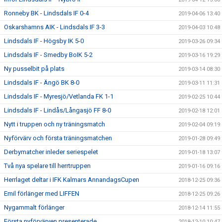
Ronneby BK - Lindsdals IF 0-4
2019-04-06 13:40
Oskarshamns AIK - Lindsdals IF 3-3
2019-04-03 10:48
Lindsdals IF - Högsby IK 5-0
2019-03-26 09:34
Lindsdals IF - Smedby BoIK 5-2
2019-03-16 19:29
Ny pusselbit på plats
2019-03-14 08:30
Lindsdals IF - Ängö BK 8-0
2019-03-11 11:31
Lindsdals IF - Myresjö/Vetlanda FK 1-1
2019-02-25 10:44
Lindsdals IF - Lindås/Långasjö FF 8-0
2019-02-18 12:01
Nytt i truppen och ny träningsmatch
2019-02-04 09:19
Nyförvärv och första träningsmatchen
2019-01-28 09:49
Derbymatcher inleder seriespelet
2019-01-18 13:07
Två nya spelare till herrtruppen
2019-01-16 09:16
Herrlaget deltar i IFK Kalmars AnnandagsCupen
2018-12-25 09:36
Emil förlänger med LIFFEN
2018-12-25 09:26
Nygammalt förlänger
2018-12-14 11:55
Första nyförvärven presenterade
2018-12-10 10:47