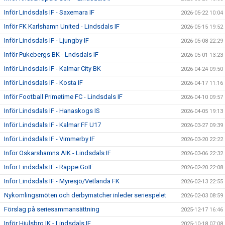
Inför Lindsdals IF - Saxemara IF
2026-05-22 10:04
Inför FK Karlshamn United - Lindsdals IF
2026-05-15 19:52
Inför Lindsdals IF - Ljungby IF
2026-05-08 22:29
Inför Pukebergs BK - Lndsdals IF
2026-05-01 13:23
Inför Lindsdals IF - Kalmar City BK
2026-04-24 09:50
Inför Lindsdals IF - Kosta IF
2026-04-17 11:16
Inför Football Primetime FC - Lindsdals IF
2026-04-10 09:57
Inför Lindsdals IF - Hanaskogs IS
2026-04-05 19:13
Inför Lindsdals IF - Kalmar FF U17
2026-03-27 09:39
Inför Lindsdals IF - Vimmerby IF
2026-03-20 22:22
Inför Oskarshamns AIK - Lindsdals IF
2026-03-06 22:32
Inför Lindsdals IF - Räppe GoIF
2026-02-20 22:08
Inför Lindsdals IF - Myresjö/Vetlanda FK
2026-02-13 22:55
Nykomlingsmöten och derbymatcher inleder seriespelet
2026-02-03 08:59
Förslag på seriesammansättning
2025-12-17 16:46
Inför Hjulsbro IK - Lindsdals IF
2025-10-18 07:08