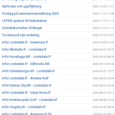
Nyförvärv och uppflyttning
2024-12-09 17:21
Förslag på seriesammansättning 2025
2024-11-21 11:38
LIFFEN spetsar till ledarstaben
2024-11-19 11:19
Somaliska katten förlänger
2024-11-19 11:11
Tio klara på nytt underlag
2024-10-18 10:07
Inför Lindsdals IF - Saxemara IF
2024-10-05 21:45
Inför Älmhults IF - Lindsdals IF
2024-09-27 23:03
Inför Hovshaga AIF - Lindsdals IF
2024-09-20 08:29
Inför Lindsdals IF - Sillhövda AIK
2024-09-13 09:34
Inför Sölvesborgs GIF - Lindsdals IF
2024-09-07 19:27
Inför Lindsdals IF - Alvesta GoIF
2024-08-29 22:44
Inför Kalmar City BK - Lindsdals IF
2024-08-23 22:34
Inför Lindsdals IF - Växjö Norra IF
2024-08-15 23:12
Inför Kristianopels GoIF - Lindsdals IF
2024-08-08 22:44
Inför Högsby IK - Lindsdals IF
2024-06-25 08:34
Inför Lindsdals IF - Asarums IF FK
2024-06-20 08:13