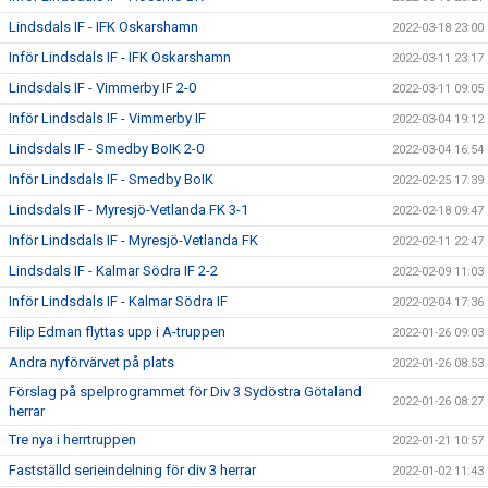
Lindsdals IF - IFK Oskarshamn
2022-03-18 23:00
Inför Lindsdals IF - IFK Oskarshamn
2022-03-11 23:17
Lindsdals IF - Vimmerby IF 2-0
2022-03-11 09:05
Inför Lindsdals IF - Vimmerby IF
2022-03-04 19:12
Lindsdals IF - Smedby BoIK 2-0
2022-03-04 16:54
Inför Lindsdals IF - Smedby BoIK
2022-02-25 17:39
Lindsdals IF - Myresjö-Vetlanda FK 3-1
2022-02-18 09:47
Inför Lindsdals IF - Myresjö-Vetlanda FK
2022-02-11 22:47
Lindsdals IF - Kalmar Södra IF 2-2
2022-02-09 11:03
Inför Lindsdals IF - Kalmar Södra IF
2022-02-04 17:36
Filip Edman flyttas upp i A-truppen
2022-01-26 09:03
Andra nyförvärvet på plats
2022-01-26 08:53
Förslag på spelprogrammet för Div 3 Sydöstra Götaland
2022-01-26 08:27
herrar
Tre nya i herrtruppen
2022-01-21 10:57
Fastställd serieindelning för div 3 herrar
2022-01-02 11:43