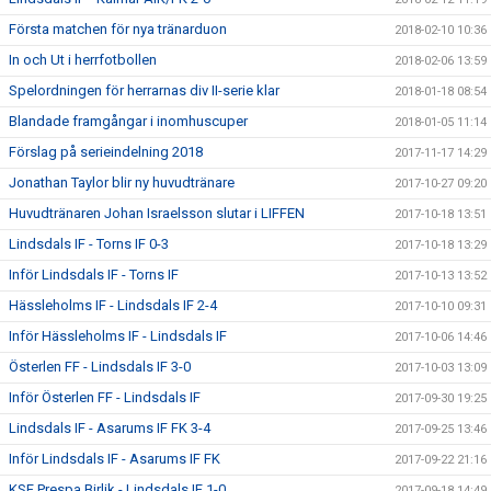
Första matchen för nya tränarduon
2018-02-10 10:36
In och Ut i herrfotbollen
2018-02-06 13:59
Spelordningen för herrarnas div II-serie klar
2018-01-18 08:54
Blandade framgångar i inomhuscuper
2018-01-05 11:14
Förslag på serieindelning 2018
2017-11-17 14:29
Jonathan Taylor blir ny huvudtränare
2017-10-27 09:20
Huvudtränaren Johan Israelsson slutar i LIFFEN
2017-10-18 13:51
Lindsdals IF - Torns IF 0-3
2017-10-18 13:29
Inför Lindsdals IF - Torns IF
2017-10-13 13:52
Hässleholms IF - Lindsdals IF 2-4
2017-10-10 09:31
Inför Hässleholms IF - Lindsdals IF
2017-10-06 14:46
Österlen FF - Lindsdals IF 3-0
2017-10-03 13:09
Inför Österlen FF - Lindsdals IF
2017-09-30 19:25
Lindsdals IF - Asarums IF FK 3-4
2017-09-25 13:46
Inför Lindsdals IF - Asarums IF FK
2017-09-22 21:16
KSF Prespa Birlik - Lindsdals IF 1-0
2017-09-18 14:49