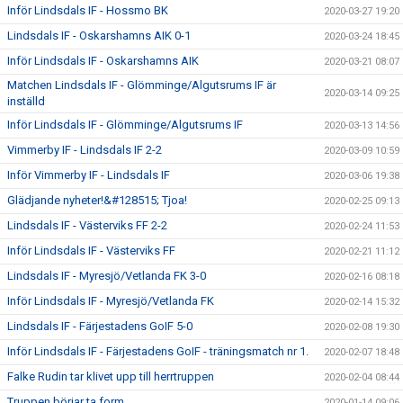
Inför Lindsdals IF - Hossmo BK
2020-03-27 19:20
Lindsdals IF - Oskarshamns AIK 0-1
2020-03-24 18:45
Inför Lindsdals IF - Oskarshamns AIK
2020-03-21 08:07
Matchen Lindsdals IF - Glömminge/Algutsrums IF är
2020-03-14 09:25
inställd
Inför Lindsdals IF - Glömminge/Algutsrums IF
2020-03-13 14:56
Vimmerby IF - Lindsdals IF 2-2
2020-03-09 10:59
Inför Vimmerby IF - Lindsdals IF
2020-03-06 19:38
Glädjande nyheter!&#128515; Tjoa!
2020-02-25 09:13
Lindsdals IF - Västerviks FF 2-2
2020-02-24 11:53
Inför Lindsdals IF - Västerviks FF
2020-02-21 11:12
Lindsdals IF - Myresjö/Vetlanda FK 3-0
2020-02-16 08:18
Inför Lindsdals IF - Myresjö/Vetlanda FK
2020-02-14 15:32
Lindsdals IF - Färjestadens GoIF 5-0
2020-02-08 19:30
Inför Lindsdals IF - Färjestadens GoIF - träningsmatch nr 1.
2020-02-07 18:48
Falke Rudin tar klivet upp till herrtruppen
2020-02-04 08:44
Truppen börjar ta form
2020-01-14 09:06