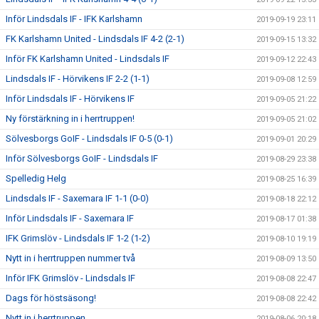
Inför Lindsdals IF - IFK Karlshamn
2019-09-19 23:11
FK Karlshamn United - Lindsdals IF 4-2 (2-1)
2019-09-15 13:32
Inför FK Karlshamn United - Lindsdals IF
2019-09-12 22:43
Lindsdals IF - Hörvikens IF 2-2 (1-1)
2019-09-08 12:59
Inför Lindsdals IF - Hörvikens IF
2019-09-05 21:22
Ny förstärkning in i herrtruppen!
2019-09-05 21:02
Sölvesborgs GoIF - Lindsdals IF 0-5 (0-1)
2019-09-01 20:29
Inför Sölvesborgs GoIF - Lindsdals IF
2019-08-29 23:38
Spelledig Helg
2019-08-25 16:39
Lindsdals IF - Saxemara IF 1-1 (0-0)
2019-08-18 22:12
Inför Lindsdals IF - Saxemara IF
2019-08-17 01:38
IFK Grimslöv - Lindsdals IF 1-2 (1-2)
2019-08-10 19:19
Nytt in i herrtruppen nummer två
2019-08-09 13:50
Inför IFK Grimslöv - Lindsdals IF
2019-08-08 22:47
Dags för höstsäsong!
2019-08-08 22:42
Nytt in i herrtruppen
2019-08-06 20:18