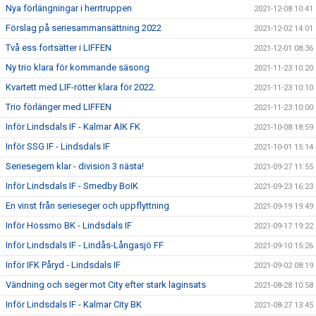
Nya förlängningar i herrtruppen
2021-12-08 10:41
Förslag på seriesammansättning 2022
2021-12-02 14:01
Två ess fortsätter i LIFFEN
2021-12-01 08:36
Ny trio klara för kommande säsong
2021-11-23 10:20
Kvartett med LIF-rötter klara för 2022.
2021-11-23 10:10
Trio förlänger med LIFFEN
2021-11-23 10:00
Inför Lindsdals IF - Kalmar AIK FK
2021-10-08 18:59
Inför SSG IF - Lindsdals IF
2021-10-01 15:14
Seriesegern klar - division 3 nästa!
2021-09-27 11:55
Inför Lindsdals IF - Smedby BoIK
2021-09-23 16:23
En vinst från serieseger och uppflyttning
2021-09-19 19:49
Inför Hossmo BK - Lindsdals IF
2021-09-17 19:22
Inför Lindsdals IF - Lindås-Långasjö FF
2021-09-10 15:26
Inför IFK Påryd - Lindsdals IF
2021-09-02 08:19
Vändning och seger mot City efter stark laginsats
2021-08-28 10:58
Inför Lindsdals IF - Kalmar City BK
2021-08-27 13:45