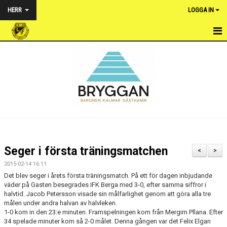
HERR
LOGGA IN
HEM
NYHETER
TRUPPEN
KALENDER
MATCHER
Seger i första träningsmatchen
<
>
BILDGALLERI
2015-02-14 16:11
Det blev seger i årets första träningsmatch. På ett för dagen inbjudande
DOKUMENT
väder på Gasten besegrades IFK Berga med 3-0, efter samma siffror i
halvtid. Jacob Petersson visade sin målfarlighet genom att göra alla tre
målen under andra halvan av halvleken.
KONTAKT
1-0 kom in den 23:e minuten. Framspelningen kom från Mergim Pllana. Efter
34 spelade minuter kom så 2-0 målet. Denna gången var det Felix Elgan