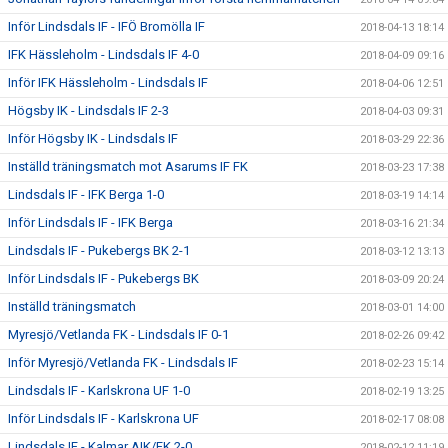
Inför Lindsdals IF - IFÖ Bromölla IF
2018-04-13 18:14
IFK Hässleholm - Lindsdals IF 4-0
2018-04-09 09:16
Inför IFK Hässleholm - Lindsdals IF
2018-04-06 12:51
Högsby IK - Lindsdals IF 2-3
2018-04-03 09:31
Inför Högsby IK - Lindsdals IF
2018-03-29 22:36
Inställd träningsmatch mot Asarums IF FK
2018-03-23 17:38
Lindsdals IF - IFK Berga 1-0
2018-03-19 14:14
Inför Lindsdals IF - IFK Berga
2018-03-16 21:34
Lindsdals IF - Pukebergs BK 2-1
2018-03-12 13:13
Inför Lindsdals IF - Pukebergs BK
2018-03-09 20:24
Inställd träningsmatch
2018-03-01 14:00
Myresjö/Vetlanda FK - Lindsdals IF 0-1
2018-02-26 09:42
Inför Myresjö/Vetlanda FK - Lindsdals IF
2018-02-23 15:14
Lindsdals IF - Karlskrona UF 1-0
2018-02-19 13:25
Inför Lindsdals IF - Karlskrona UF
2018-02-17 08:08
Lindsdals IF - Kalmar AIK/FK 2-0
2018-02-12 11:19