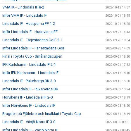
VMA IK - Lindsdals IF 8-2
2022-10-12 14:57
Inför VMA IK - Lindsdals IF
2022-10-01 18:45
Lindsdals IF - Husqvarna FF 1-2
2022-10-01 18:25
Inför Lindsdals IF - Husqvarna FF
2022-09-27 14:43
Lindsdals IF - Färjestadens GoIF 2-1
2022-09-26 18:34
Inför Lindsdals IF - Färjestadens GoIF
2022-09-23 14:03
Final i Toyota Cup - Smålandscupen
2022-09-21 18:20
IFK Karlshamn - Lindsdals IF 2-1
2022-09-21 17:52
Inför IFK Karlshamn - Lindsdals IF
2022-09-17 18:40
Lindsdals IF - Pukebergs BK 3-0
2022-09-15 15:30
Inför Lindsdals IF - Pukebergs BK
2022-09-09 10:24
Hörvikens IF - Lindsdals IF 2-0
2022-09-07 18:19
Inför Hörvikens IF - Lindsdals IF
2022-09-03 18:20
Bragden på Fjölebro och finalklart i Toyota Cup
2022-08-31 18:19
Lindsdals IF - Växjö Norra IF 3-0
2022-08-30 09:31
Inför Lindsdals IF - Växjö Norra IF
2022-08-27 09:45