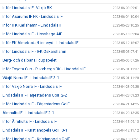
Inför Lindsdals IF- Växjö BK
2023-06-09 09:01
Inför Asarums IF FK - Lindsdals IF
2023-06-04 10:04
Inför IFK Karlshamn - Lindsdals IF
2023-05-28 10:25
Inför Lindsdals IF - Hovshaga AIF
2023-05-18 09:04
Inför FK Älmeboda/Linneryd - Lindsdals IF
2023-05-12 15:07
Inför Lindsdals IF - IFK Oskarshamn
2023-05-05 07:41
Berg- och dalbana i cupspelet
2023-05-05 07:26
Inför Toyota Cup - Pukebergs BK - Lindsdals IF
2023-05-01 11:37
Växjö Norra IF - Lindsdals IF 3-1
2023-05-01 11:20
Inför Växjö Norra IF - Lindsdals IF
2023-04-28 09:38
Lindsdals IF - Färjestadens GoIF 2-2
2023-04-28 09:23
Inför Lindsdals IF - Färjestadens GoIF
2023-04-21 14:25
Älmhults IF - Lindsdals IF 2-1
2023-04-20 13:35
Inför Älmhults IF - Lindsdals IF
2023-04-15 09:13
Lindsdals IF - Kristianopels GoIF 0-1
2023-04-12 11:12
Inför Lindsdals IF - Kristianopels GoIF
2023-04-10 00:51