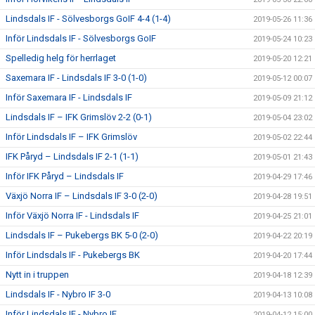
Lindsdals IF - Sölvesborgs GoIF 4-4 (1-4)
2019-05-26 11:36
Inför Lindsdals IF - Sölvesborgs GoIF
2019-05-24 10:23
Spelledig helg för herrlaget
2019-05-20 12:21
Saxemara IF - Lindsdals IF 3-0 (1-0)
2019-05-12 00:07
Inför Saxemara IF - Lindsdals IF
2019-05-09 21:12
Lindsdals IF – IFK Grimslöv 2-2 (0-1)
2019-05-04 23:02
Inför Lindsdals IF – IFK Grimslöv
2019-05-02 22:44
IFK Påryd – Lindsdals IF 2-1 (1-1)
2019-05-01 21:43
Inför IFK Påryd – Lindsdals IF
2019-04-29 17:46
Växjö Norra IF – Lindsdals IF 3-0 (2-0)
2019-04-28 19:51
Inför Växjö Norra IF - Lindsdals IF
2019-04-25 21:01
Lindsdals IF – Pukebergs BK 5-0 (2-0)
2019-04-22 20:19
Inför Lindsdals IF - Pukebergs BK
2019-04-20 17:44
Nytt in i truppen
2019-04-18 12:39
Lindsdals IF - Nybro IF 3-0
2019-04-13 10:08
Inför Lindsdals IF - Nybro IF
2019-04-12 15:00