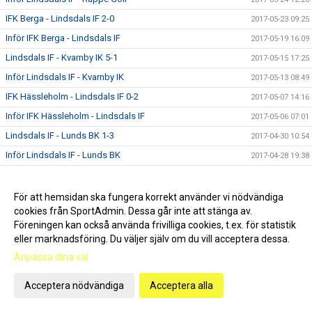
IFK Berga - Lindsdals IF 2-0
2017-05-23 09:25
Inför IFK Berga - Lindsdals IF
2017-05-19 16:09
Lindsdals IF - Kvarnby IK 5-1
2017-05-15 17:25
Inför Lindsdals IF - Kvarnby IK
2017-05-13 08:49
IFK Hässleholm - Lindsdals IF 0-2
2017-05-07 14:16
Inför IFK Hässleholm - Lindsdals IF
2017-05-06 07:01
Lindsdals IF - Lunds BK 1-3
2017-04-30 10:54
Inför Lindsdals IF - Lunds BK
2017-04-28 19:38
IFK Malmö FK - Lindsdals IF 1-2
2017-04-22 16:51
Inför IFK Malmö FK - Lindsdals IF
2017-04-21 21:39
För att hemsidan ska fungera korrekt använder vi nödvändiga
cookies från SportAdmin. Dessa går inte att stänga av.
Lindsdals IF - Nybro IF 2-0
2017-04-15 12:55
Föreningen kan också använda frivilliga cookies, t.ex. för statistik
Inför Lindsdals IF - Nybro IF
2017-04-13 09:25
eller marknadsföring. Du väljer själv om du vill acceptera dessa.
Nytt och gammalt i 2017-års spelartrupp
2017-04-12 17:30
Anpassa dina val
Lindsdals IF - Vimmerby IF 1-1
2017-04-09 22:20
Acceptera nödvändiga
Acceptera alla
Inför Lindsdals IF - Vimmerby IF
2017-04-07 19:34
Lindsdals IF - Högsby IK 3-1
2017-04-03 22:48