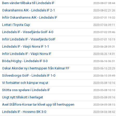
Bern vänder tillbaka till Lindsdals IF
2020-08-07 08:44
Oskarshamns AIK - Lindsdals IF 2-1
2020-08-02 21:26
Inför Oskarshamns AIK - Lindsdals IF
2020-07-31 19:32
Lottat i Toyota Cup
2020-07-04 09:11
Lindsdals IF - Vissefjärda GoIF 4-0
2020-07-02 09:46
Inför Lindsdals IF - Vissefjärda GoIF
2020-07-01 10:19
Lindsdals IF - Växjö Norra IF 1-1
2020-06-28 09:31
Inför Lindsdals IF - Växjö Norra IF
2020-06-26 14:01
Böda/Högby - Lindsdals IF 0-3
2020-06-16 06:51
Oskar Akinder ny i herrtruppen från Kalmar FF
2020-06-15 23:29
Sölvesborgs GoIF - Lindsdals IF 1-0
2020-06-15 09:49
Vi fortsätter och kämpar maj ut
2020-05-08 10:16
Stötta oss spelare i Lindsdals IF
2020-05-08 10:10
Ungt nytt tillskott i herrlaget
2020-05-08 09:16
Axel Stålfors-Korsar tar klivet upp till herrtruppen
2020-04-09 08:15
Lindsdals IF - Hossmo BK 3-0
2020-04-04 08:42