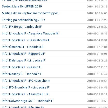
Sextett klara för LIFFEN 2019
2018-11-30 09:16
Martin Edman - ny tränare för herrtruppen
2018-11-20 14:00
Förslag på serieindelning 2019
2018-11-09 09:29
Inför IFK Berga - Lindsdals IF
2018-09-28 15:39
Inför Lindsdals IF - Assyriska Turabdin IK
2018-09-21 19:39
Inför Lindsdals IF - Hässleholms IF
2018-09-14 19:37
Inför Österlen FF - Lindsdals IF
2018-09-07 21:04
Inför Lindsdals IF - Räppe GoIF
2018-08-31 18:01
Inför Dalstorps IF - Lindsdals IF
2018-08-24 08:25
Inför Lindsdals IF - Nässjö FF
2018-08-17 11:15
Inför Nosaby IF - Lindsdals IF
2018-08-11 17:47
Inför Lindsdals IF - IFK Hässleholm
2018-08-03 18:57
Inför IFÖ Bromölla IF - Lindsdals IF
2018-07-05 14:55
Inför Lindsdals IF - Asarums IF FK
2018-06-29 18:14
Inför Sölvesborgs GoIF - Lindsdals IF
2018-06-21 08:56
Inför Lindsdals IF - Råslätts SK
2018-06-15 22:34