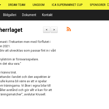
DREAM TEAM
UNGDOM
ICA SUPERMARKET CUP
SPONSORER
Bildgalleri
Dokument
Kontakt
 herrlaget
<
>
enast i Trekanten men med förflutet i
en 2021.
iv att utvecklas som passar fint in i vårt
hylström är försvarsspelare.
m det ska vara."
r känns trist.
fattande i landet och den aspekten är
lle kunna bli värre av att vi spelar
äningarna. Vi åker i egna bilar till
ller avstånd och gör allt vi kan för att
räningsmatcher", avslutar Krusell.