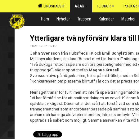
LINDSDALS IF
A-LAG
FLICKOR
POJKAR
Hem
Nyheter
Truppen
Kalender
Matcher
Ytterligare två nyförvärv klara till
2021-02-17 16:19
John Svensson
från Hultsfreds FK och
Emil Schylström
, s
Mjällbys akademi, är klara för spel med Lindsdals IF säsong
"Två duktiga fotbollsspelare och bra personligheter med ett dr
truppbygge", säger sportchefen
Magnus Krusell
.
Svensson trivs på högerkanten, helst på mittfältet, medan Sc
"Konkurrensen om platserna blir tuff i år och det är precis so
Herrlaget tränar för fullt, men att inte få spela träningsmatche
"Vi har förståelse för att smittspridningen av covid-19 är om
självklart viktigast. Däremot är det svårt att förstå vad som sku
träningsmatcher som är coronaanpassade på samma sätt som tr
arenan och har inga aktiviteter inomhus, inte ens ombyte. Vi hå
uppträda så säkert som möjligt. Samma ansvar kan vi ta vid t