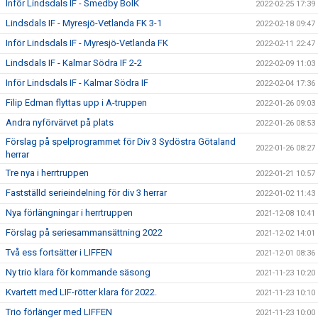
Inför Lindsdals IF - Smedby BoIK
2022-02-25 17:39
Lindsdals IF - Myresjö-Vetlanda FK 3-1
2022-02-18 09:47
Inför Lindsdals IF - Myresjö-Vetlanda FK
2022-02-11 22:47
Lindsdals IF - Kalmar Södra IF 2-2
2022-02-09 11:03
Inför Lindsdals IF - Kalmar Södra IF
2022-02-04 17:36
Filip Edman flyttas upp i A-truppen
2022-01-26 09:03
Andra nyförvärvet på plats
2022-01-26 08:53
Förslag på spelprogrammet för Div 3 Sydöstra Götaland
2022-01-26 08:27
herrar
Tre nya i herrtruppen
2022-01-21 10:57
Fastställd serieindelning för div 3 herrar
2022-01-02 11:43
Nya förlängningar i herrtruppen
2021-12-08 10:41
Förslag på seriesammansättning 2022
2021-12-02 14:01
Två ess fortsätter i LIFFEN
2021-12-01 08:36
Ny trio klara för kommande säsong
2021-11-23 10:20
Kvartett med LIF-rötter klara för 2022.
2021-11-23 10:10
Trio förlänger med LIFFEN
2021-11-23 10:00