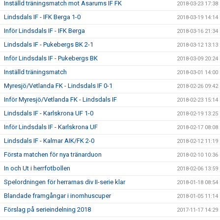
Inställd träningsmatch mot Asarums IF FK
2018-03-23 17:38
Lindsdals IF - IFK Berga 1-0
2018-03-19 14:14
Inför Lindsdals IF - IFK Berga
2018-03-16 21:34
Lindsdals IF - Pukebergs BK 2-1
2018-03-12 13:13
Inför Lindsdals IF - Pukebergs BK
2018-03-09 20:24
Inställd träningsmatch
2018-03-01 14:00
Myresjö/Vetlanda FK - Lindsdals IF 0-1
2018-02-26 09:42
Inför Myresjö/Vetlanda FK - Lindsdals IF
2018-02-23 15:14
Lindsdals IF - Karlskrona UF 1-0
2018-02-19 13:25
Inför Lindsdals IF - Karlskrona UF
2018-02-17 08:08
Lindsdals IF - Kalmar AIK/FK 2-0
2018-02-12 11:19
Första matchen för nya tränarduon
2018-02-10 10:36
In och Ut i herrfotbollen
2018-02-06 13:59
Spelordningen för herrarnas div II-serie klar
2018-01-18 08:54
Blandade framgångar i inomhuscuper
2018-01-05 11:14
Förslag på serieindelning 2018
2017-11-17 14:29