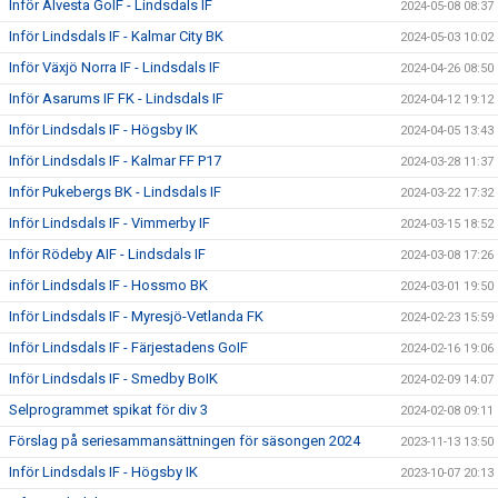
Inför Alvesta GoIF - Lindsdals IF
2024-05-08 08:37
Inför Lindsdals IF - Kalmar City BK
2024-05-03 10:02
Inför Växjö Norra IF - Lindsdals IF
2024-04-26 08:50
Inför Asarums IF FK - Lindsdals IF
2024-04-12 19:12
Inför Lindsdals IF - Högsby IK
2024-04-05 13:43
Inför Lindsdals IF - Kalmar FF P17
2024-03-28 11:37
Inför Pukebergs BK - Lindsdals IF
2024-03-22 17:32
Inför Lindsdals IF - Vimmerby IF
2024-03-15 18:52
Inför Rödeby AIF - Lindsdals IF
2024-03-08 17:26
inför Lindsdals IF - Hossmo BK
2024-03-01 19:50
Inför Lindsdals IF - Myresjö-Vetlanda FK
2024-02-23 15:59
Inför Lindsdals IF - Färjestadens GoIF
2024-02-16 19:06
Inför Lindsdals IF - Smedby BoIK
2024-02-09 14:07
Selprogrammet spikat för div 3
2024-02-08 09:11
Förslag på seriesammansättningen för säsongen 2024
2023-11-13 13:50
Inför Lindsdals IF - Högsby IK
2023-10-07 20:13