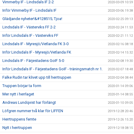
Vimmerby IF - Lindsdals IF 2-2
2020-03-09 10:59
Inför Vimmerby IF - Lindsdals IF
2020-03-06 19:38
Glädjande nyheter!&#128515; Tjoa!
2020-02-25 09:13
Lindsdals IF - Västerviks FF 2-2
2020-02-24 11:53
Inför Lindsdals IF - Västerviks FF
2020-02-21 11:12
Lindsdals IF - Myresjö/Vetlanda FK 3-0
2020-02-16 08:18
Inför Lindsdals IF - Myresjö/Vetlanda FK
2020-02-14 15:32
Lindsdals IF - Färjestadens GoIF 5-0
2020-02-08 19:30
Inför Lindsdals IF - Färjestadens GoIF - träningsmatch nr 1.
2020-02-07 18:48
Falke Rudin tar klivet upp till herrtruppen
2020-02-04 08:44
Truppen börjar ta form
2020-01-14 09:06
Mer nytt i herrlaget
2020-01-14 08:55
Andreas Lundqvist har förlängt
2020-01-10 09:05
Löfgren nummer två klar för LIFFEN
2019-12-28 20:46
Herrtruppens femte
2019-12-26 15:20
Nytt i herrtruppen
2019-12-18 08:15