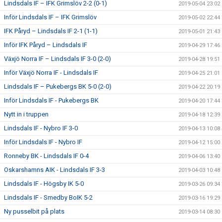
Lindsdals IF – IFK Grimslöv 2-2 (0-1)
2019-05-04 23:02
Inför Lindsdals IF – IFK Grimslöv
2019-05-02 22:44
IFK Påryd – Lindsdals IF 2-1 (1-1)
2019-05-01 21:43
Inför IFK Påryd – Lindsdals IF
2019-04-29 17:46
Växjö Norra IF – Lindsdals IF 3-0 (2-0)
2019-04-28 19:51
Inför Växjö Norra IF - Lindsdals IF
2019-04-25 21:01
Lindsdals IF – Pukebergs BK 5-0 (2-0)
2019-04-22 20:19
Inför Lindsdals IF - Pukebergs BK
2019-04-20 17:44
Nytt in i truppen
2019-04-18 12:39
Lindsdals IF - Nybro IF 3-0
2019-04-13 10:08
Inför Lindsdals IF - Nybro IF
2019-04-12 15:00
Ronneby BK - Lindsdals IF 0-4
2019-04-06 13:40
Oskarshamns AIK - Lindsdals IF 3-3
2019-04-03 10:48
Lindsdals IF - Högsby IK 5-0
2019-03-26 09:34
Lindsdals IF - Smedby BoIK 5-2
2019-03-16 19:29
Ny pusselbit på plats
2019-03-14 08:30