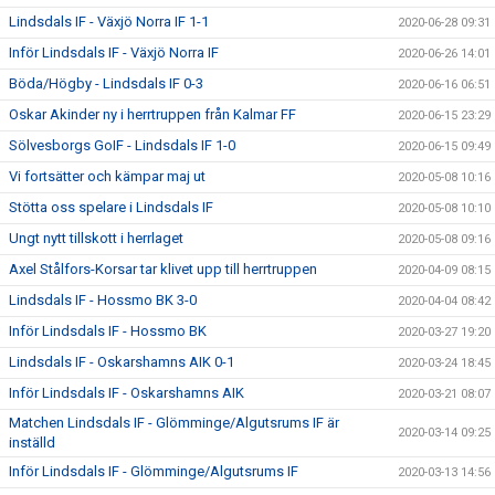
Lindsdals IF - Växjö Norra IF 1-1
2020-06-28 09:31
Inför Lindsdals IF - Växjö Norra IF
2020-06-26 14:01
Böda/Högby - Lindsdals IF 0-3
2020-06-16 06:51
Oskar Akinder ny i herrtruppen från Kalmar FF
2020-06-15 23:29
Sölvesborgs GoIF - Lindsdals IF 1-0
2020-06-15 09:49
Vi fortsätter och kämpar maj ut
2020-05-08 10:16
Stötta oss spelare i Lindsdals IF
2020-05-08 10:10
Ungt nytt tillskott i herrlaget
2020-05-08 09:16
Axel Stålfors-Korsar tar klivet upp till herrtruppen
2020-04-09 08:15
Lindsdals IF - Hossmo BK 3-0
2020-04-04 08:42
Inför Lindsdals IF - Hossmo BK
2020-03-27 19:20
Lindsdals IF - Oskarshamns AIK 0-1
2020-03-24 18:45
Inför Lindsdals IF - Oskarshamns AIK
2020-03-21 08:07
Matchen Lindsdals IF - Glömminge/Algutsrums IF är
2020-03-14 09:25
inställd
Inför Lindsdals IF - Glömminge/Algutsrums IF
2020-03-13 14:56