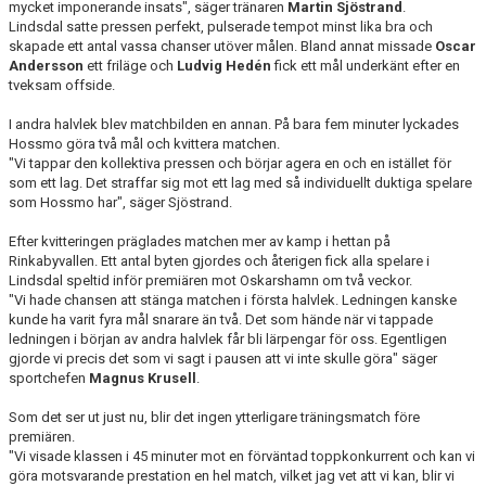
mycket imponerande insats", säger tränaren
Martin Sjöstrand
.
Lindsdal satte pressen perfekt, pulserade tempot minst lika bra och
skapade ett antal vassa chanser utöver målen. Bland annat missade
Oscar
Andersson
ett friläge och
Ludvig Hedén
fick ett mål underkänt efter en
tveksam offside.
I andra halvlek blev matchbilden en annan. På bara fem minuter lyckades
Hossmo göra två mål och kvittera matchen.
"Vi tappar den kollektiva pressen och börjar agera en och en istället för
som ett lag. Det straffar sig mot ett lag med så individuellt duktiga spelare
som Hossmo har", säger Sjöstrand.
Efter kvitteringen präglades matchen mer av kamp i hettan på
Rinkabyvallen. Ett antal byten gjordes och återigen fick alla spelare i
Lindsdal speltid inför premiären mot Oskarshamn om två veckor.
"Vi hade chansen att stänga matchen i första halvlek. Ledningen kanske
kunde ha varit fyra mål snarare än två. Det som hände när vi tappade
ledningen i början av andra halvlek får bli lärpengar för oss. Egentligen
gjorde vi precis det som vi sagt i pausen att vi inte skulle göra" säger
sportchefen
Magnus Krusell
.
Som det ser ut just nu, blir det ingen ytterligare träningsmatch före
premiären.
"Vi visade klassen i 45 minuter mot en förväntad toppkonkurrent och kan vi
göra motsvarande prestation en hel match, vilket jag vet att vi kan, blir vi