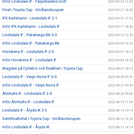
Inför Lindsdals IF - Färjestadens GoIF
2022-09-23 14:03
Final i Toyota Cup - Smålandscupen
2022-09-21 18:20
IFK Karlshamn - Lindsdals IF 2-1
2022-09-21 17:52
Inför IFK Karlshamn - Lindsdals IF
2022-09-17 18:40
Lindsdals IF - Pukebergs BK 3-0
2022-09-15 15:30
Inför Lindsdals IF - Pukebergs BK
2022-09-09 10:24
Hörvikens IF - Lindsdals IF 2-0
2022-09-07 18:19
Inför Hörvikens IF - Lindsdals IF
2022-09-03 18:20
Bragden på Fjölebro och finalklart i Toyota Cup
2022-08-31 18:19
Lindsdals IF - Växjö Norra IF 3-0
2022-08-30 09:31
Inför Lindsdals IF - Växjö Norra IF
2022-08-27 09:45
Älmhults IF - Lindsdals IF 2-0
2022-08-24 09:06
Inför Älmhults IF - Lindsdals IF
2022-08-19 11:04
Lindsdals IF - Åryds IK 3-3
2022-08-19 10:19
Semifinallottat i Toyota Cup - Smålandscupen
2022-08-16 14:24
Inför Lindsdals IF - Åryds IK
2022-08-12 14:14