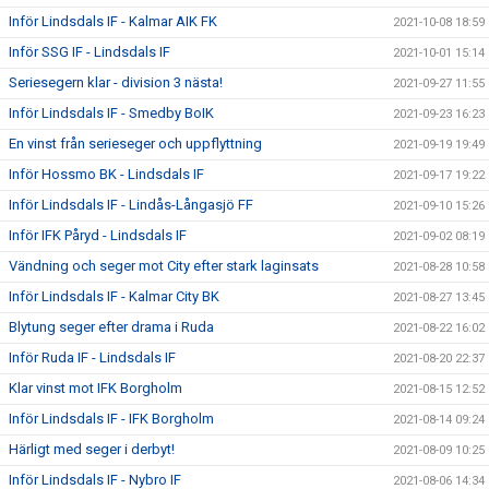
Inför Lindsdals IF - Kalmar AIK FK
2021-10-08 18:59
Inför SSG IF - Lindsdals IF
2021-10-01 15:14
Seriesegern klar - division 3 nästa!
2021-09-27 11:55
Inför Lindsdals IF - Smedby BoIK
2021-09-23 16:23
En vinst från serieseger och uppflyttning
2021-09-19 19:49
Inför Hossmo BK - Lindsdals IF
2021-09-17 19:22
Inför Lindsdals IF - Lindås-Långasjö FF
2021-09-10 15:26
Inför IFK Påryd - Lindsdals IF
2021-09-02 08:19
Vändning och seger mot City efter stark laginsats
2021-08-28 10:58
Inför Lindsdals IF - Kalmar City BK
2021-08-27 13:45
Blytung seger efter drama i Ruda
2021-08-22 16:02
Inför Ruda IF - Lindsdals IF
2021-08-20 22:37
Klar vinst mot IFK Borgholm
2021-08-15 12:52
Inför Lindsdals IF - IFK Borgholm
2021-08-14 09:24
Härligt med seger i derbyt!
2021-08-09 10:25
Inför Lindsdals IF - Nybro IF
2021-08-06 14:34