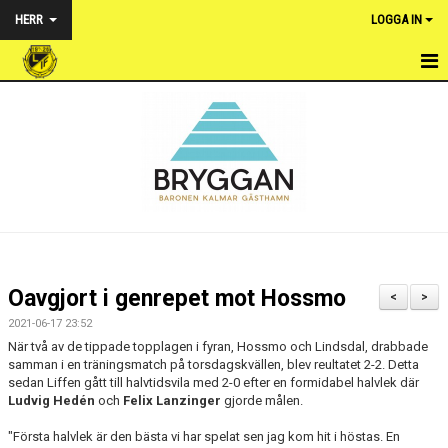
HERR
LOGGA IN
HEM
NYHETER
TRUPPEN
KALENDER
MATCHER
Oavgjort i genrepet mot Hossmo
<
>
BILDGALLERI
2021-06-17 23:52
När två av de tippade topplagen i fyran, Hossmo och Lindsdal, drabbade
DOKUMENT
samman i en träningsmatch på torsdagskvällen, blev reultatet 2-2. Detta
sedan Liffen gått till halvtidsvila med 2-0 efter en formidabel halvlek där
Ludvig Hedén
och
Felix Lanzinger
gjorde målen.
KONTAKT
"Första halvlek är den bästa vi har spelat sen jag kom hit i höstas. En