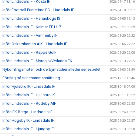
Inför Lindsdals IF - Kosta IF
2026-04-17 11:16
Inför Football Primetime FC - Lindsdals IF
2026-04-10 09:57
Inför Lindsdals IF - Hanaskogs IS
2026-04-05 19:13
Inför Lindsdals IF - Kalmar FF U17
2026-03-27 09:39
Inför Lindsdals IF - Vimmerby IF
2026-03-20 22:22
Inför Oskarshamns AIK - Lindsdals IF
2026-03-06 22:32
Inför Lindsdals IF - Räppe GoIF
2026-02-20 22:08
Inför Lindsdals IF - Myresjö/Vetlanda FK
2026-02-13 22:55
Nykomlingsmöten och derbymatcher inleder seriespelet
2026-02-03 08:59
Förslag på seriesammansättning
2025-12-17 16:46
Inför Hjulsbro IK - Lindsdals IF
2025-10-18 07:08
Inför Lindsdals IF - Hjulsbro IK
2025-10-11 10:22
Inför Lindsdals IF - Rödeby AIF
2025-10-03 22:53
Inför IFK Berga - Lindsdals IF
2025-09-26 15:22
Inför Högsby IK - Lindsdals IF
2025-09-20 22:57
Inför Lindsdals IF - Ljungby IF
2025-09-13 09:50