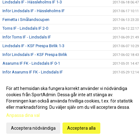
Lindsdals IF - Hässleholms IF 1-3
2017-06-18 06:47
Inför Lindsdals IF - Hässleholms IF
2017-06-17 10:11
Femetta i Smålandscupen
2017-06-13 23:20
Torns IF - Lindsdals IF 2-0
2017-06-12 22:17
Inför Torns IF - Lindsdals IF
2017-06-09 21:49
Lindsdals IF - KSF Prespa Birlik 1-3
2017-06-07 10:29
Inför Lindsdals IF - KSF Prespa Birlik
2017-06-02 18:43
Asarums IF FK - Lindsdals IF 0-1
2017-05-31 14:47
Inför Asarums IF FK - Lindsdals IF
2017-05-29 12:14
Lindsdals IF - Räppe GoIF 0-2
2017-05-26 08:38
För att hemsidan ska fungera korrekt använder vi nödvändiga
Inför Lindsdals IF - Räppe GoIF
2017-05-24 12:26
cookies från SportAdmin. Dessa går inte att stänga av.
IFK Berga - Lindsdals IF 2-0
2017-05-23 09:25
Föreningen kan också använda frivilliga cookies, t.ex. för statistik
Inför IFK Berga - Lindsdals IF
eller marknadsföring. Du väljer själv om du vill acceptera dessa.
2017-05-19 16:09
Anpassa dina val
Lindsdals IF - Kvarnby IK 5-1
2017-05-15 17:25
Inför Lindsdals IF - Kvarnby IK
2017-05-13 08:49
Acceptera nödvändiga
Acceptera alla
IFK Hässleholm - Lindsdals IF 0-2
2017-05-07 14:16