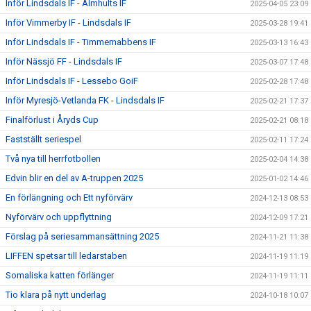
Inför Lindsdals IF - Älmhults IF
2025-04-05 23:09
Inför Vimmerby IF - Lindsdals IF
2025-03-28 19:41
Inför Lindsdals IF - Timmernabbens IF
2025-03-13 16:43
Inför Nässjö FF - Lindsdals IF
2025-03-07 17:48
Inför Lindsdals IF - Lessebo GoiF
2025-02-28 17:48
Inför Myresjö-Vetlanda FK - Lindsdals IF
2025-02-21 17:37
Finalförlust i Åryds Cup
2025-02-21 08:18
Fastställt seriespel
2025-02-11 17:24
Två nya till herrfotbollen
2025-02-04 14:38
Edvin blir en del av A-truppen 2025
2025-01-02 14:46
En förlängning och Ett nyförvärv
2024-12-13 08:53
Nyförvärv och uppflyttning
2024-12-09 17:21
Förslag på seriesammansättning 2025
2024-11-21 11:38
LIFFEN spetsar till ledarstaben
2024-11-19 11:19
Somaliska katten förlänger
2024-11-19 11:11
Tio klara på nytt underlag
2024-10-18 10:07