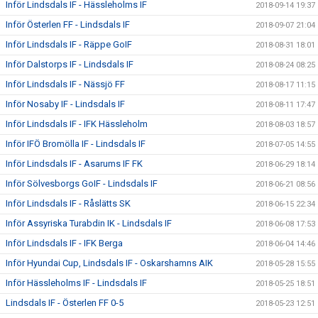
Inför Lindsdals IF - Hässleholms IF
2018-09-14 19:37
Inför Österlen FF - Lindsdals IF
2018-09-07 21:04
Inför Lindsdals IF - Räppe GoIF
2018-08-31 18:01
Inför Dalstorps IF - Lindsdals IF
2018-08-24 08:25
Inför Lindsdals IF - Nässjö FF
2018-08-17 11:15
Inför Nosaby IF - Lindsdals IF
2018-08-11 17:47
Inför Lindsdals IF - IFK Hässleholm
2018-08-03 18:57
Inför IFÖ Bromölla IF - Lindsdals IF
2018-07-05 14:55
Inför Lindsdals IF - Asarums IF FK
2018-06-29 18:14
Inför Sölvesborgs GoIF - Lindsdals IF
2018-06-21 08:56
Inför Lindsdals IF - Råslätts SK
2018-06-15 22:34
Inför Assyriska Turabdin IK - Lindsdals IF
2018-06-08 17:53
Inför Lindsdals IF - IFK Berga
2018-06-04 14:46
Inför Hyundai Cup, Lindsdals IF - Oskarshamns AIK
2018-05-28 15:55
Inför Hässleholms IF - Lindsdals IF
2018-05-25 18:51
Lindsdals IF - Österlen FF 0-5
2018-05-23 12:51