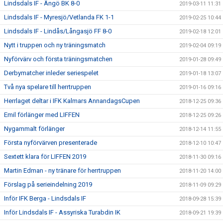
Lindsdals IF - Ängö BK 8-0
2019-03-11 11:31
Lindsdals IF - Myresjö/Vetlanda FK 1-1
2019-02-25 10:44
Lindsdals IF - Lindås/Långasjö FF 8-0
2019-02-18 12:01
Nytt i truppen och ny träningsmatch
2019-02-04 09:19
Nyförvärv och första träningsmatchen
2019-01-28 09:49
Derbymatcher inleder seriespelet
2019-01-18 13:07
Två nya spelare till herrtruppen
2019-01-16 09:16
Herrlaget deltar i IFK Kalmars AnnandagsCupen
2018-12-25 09:36
Emil förlänger med LIFFEN
2018-12-25 09:26
Nygammalt förlänger
2018-12-14 11:55
Första nyförvärven presenterade
2018-12-10 10:47
Sextett klara för LIFFEN 2019
2018-11-30 09:16
Martin Edman - ny tränare för herrtruppen
2018-11-20 14:00
Förslag på serieindelning 2019
2018-11-09 09:29
Inför IFK Berga - Lindsdals IF
2018-09-28 15:39
Inför Lindsdals IF - Assyriska Turabdin IK
2018-09-21 19:39