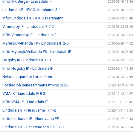
Inför IFK Berga - Lindsdals IF
2023-03-10 15:36
Lindsdals IF - IFK Oskarshamn 3-1
2023-03-10 13:22
Inför Lindsdals IF - IFK Oskarshamn
2023-03-03 23:40
Vimmerby IF - Lindsdals IF 7-2
2023-03-03 23:28
Inför Vimmerby IF - Lindsdals IF
2023-02-24 18:03
Myresjö/Vetlanda FK - Lindsdals IF 2-5
2023-02-20 14:02
Inför Myresjö/Vetlanda FK - Lindsdals IF
2023-02-18 23:45
Högsby IK - Lindsdals IF 0-0
2023-02-13 13:55
Inför Högsby IK - Lindsdals IF
2023-02-11 19:38
Nykomlingsmöte i premiären
2023-01-23 12:49
Förslag på seriesammansättning 2023
2022-11-09 08:13
VMA IK - Lindsdals IF 8-2
2022-10-12 14:57
Inför VMA IK - Lindsdals IF
2022-10-01 18:45
Lindsdals IF - Husqvarna FF 1-2
2022-10-01 18:25
Inför Lindsdals IF - Husqvarna FF
2022-09-27 14:43
Lindsdals IF - Färjestadens GoIF 2-1
2022-09-26 18:34