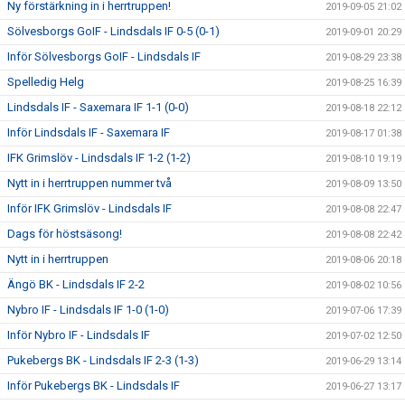
Ny förstärkning in i herrtruppen!
2019-09-05 21:02
Sölvesborgs GoIF - Lindsdals IF 0-5 (0-1)
2019-09-01 20:29
Inför Sölvesborgs GoIF - Lindsdals IF
2019-08-29 23:38
Spelledig Helg
2019-08-25 16:39
Lindsdals IF - Saxemara IF 1-1 (0-0)
2019-08-18 22:12
Inför Lindsdals IF - Saxemara IF
2019-08-17 01:38
IFK Grimslöv - Lindsdals IF 1-2 (1-2)
2019-08-10 19:19
Nytt in i herrtruppen nummer två
2019-08-09 13:50
Inför IFK Grimslöv - Lindsdals IF
2019-08-08 22:47
Dags för höstsäsong!
2019-08-08 22:42
Nytt in i herrtruppen
2019-08-06 20:18
Ängö BK - Lindsdals IF 2-2
2019-08-02 10:56
Nybro IF - Lindsdals IF 1-0 (1-0)
2019-07-06 17:39
Inför Nybro IF - Lindsdals IF
2019-07-02 12:50
Pukebergs BK - Lindsdals IF 2-3 (1-3)
2019-06-29 13:14
Inför Pukebergs BK - Lindsdals IF
2019-06-27 13:17