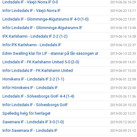
Lindsdals IF - Växjö Norra IF 0-0
2019-06-26 16:29
Inför Lindsdals IF - Växjö Norra IF
2019-06-23 13:17
Lindsdals IF - Glömminge-Algutsrums IF 4-0 (1-0)
2019-06-22 13:01
Inför Lindsdals IF - Glömminge-Algutsrums IF
2019-06-18 13:48
IFK Karlshamn - Lindsdals IF 2-2 (1-2)
2019-06-16 14:28
Inför IFK Karlshamn - Lindsdals IF
2019-06-13 22:37
Edvin Swalling klar för LIF - stannar på lån säsongen ut
2019-06-13 22:33
Lindsdals IF - FK Karlshamn United 5-0 (2-0)
2019-06-09 14:01
Inför Lindsdals IF - FK Karlshamn United
2019-06-07 10:03
Hörvikens IF - Lindsdals IF 2-2 (1-1)
2019-06-01 22:58
Inför Hörvikens IF - Lindsdals IF
2019-05-30 22:00
Lindsdals IF - Sölvesborgs GoIF 4-4 (1-4)
2019-05-26 11:36
Inför Lindsdals IF - Sölvesborgs GoIF
2019-05-24 10:23
Spelledig helg för herrlaget
2019-05-20 12:21
Saxemara IF - Lindsdals IF 3-0 (1-0)
2019-05-12 00:07
Inför Saxemara IF - Lindsdals IF
2019-05-09 21:12