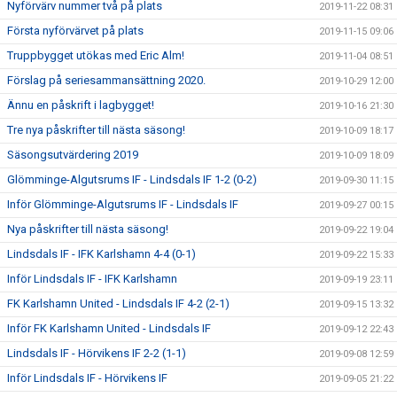
Nyförvärv nummer två på plats
2019-11-22 08:31
Första nyförvärvet på plats
2019-11-15 09:06
Truppbygget utökas med Eric Alm!
2019-11-04 08:51
Förslag på seriesammansättning 2020.
2019-10-29 12:00
Ännu en påskrift i lagbygget!
2019-10-16 21:30
Tre nya påskrifter till nästa säsong!
2019-10-09 18:17
Säsongsutvärdering 2019
2019-10-09 18:09
Glömminge-Algutsrums IF - Lindsdals IF 1-2 (0-2)
2019-09-30 11:15
Inför Glömminge-Algutsrums IF - Lindsdals IF
2019-09-27 00:15
Nya påskrifter till nästa säsong!
2019-09-22 19:04
Lindsdals IF - IFK Karlshamn 4-4 (0-1)
2019-09-22 15:33
Inför Lindsdals IF - IFK Karlshamn
2019-09-19 23:11
FK Karlshamn United - Lindsdals IF 4-2 (2-1)
2019-09-15 13:32
Inför FK Karlshamn United - Lindsdals IF
2019-09-12 22:43
Lindsdals IF - Hörvikens IF 2-2 (1-1)
2019-09-08 12:59
Inför Lindsdals IF - Hörvikens IF
2019-09-05 21:22