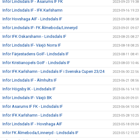
Inför Lindsdals IF - Asarums IF FK
2023-09-23 19:38
Inför Lindsdals IF - IFK Karlshamn
2023-09-16 19:23
Inför Hovshaga AIF - Lindsdals IF
2023-09-08 08:58
Inför Lindsdals IF- FK Älmeboda/Linneryd
2023-09-01 09:07
Inför IFK Oskarshamn - Lindsdals IF
2023-08-25 08:27
Inför Lindsdals IF- Växjö Norra IF
2023-08-18 08:25
Inför Färjestadens GoIF- Lindsdals IF
2023-08-11 08:41
Inför Kristianopels GoIF - Lindsdals IF
2023-08-03 10:46
Inför IFK Karlshamn - Lindsdals IF i Svenska Cupen 23/24
2023-06-30 22:56
Inför Lindsdals IF - Älmhults IF
2023-06-21 08:56
Inför Högsby IK - Lindsdals IF
2023-06-16 14:10
Inför Lindsdals IF- Växjö BK
2023-06-09 09:01
Inför Asarums IF FK - Lindsdals IF
2023-06-04 10:04
Inför IFK Karlshamn - Lindsdals IF
2023-05-28 10:25
Inför Lindsdals IF - Hovshaga AIF
2023-05-18 09:04
Inför FK Älmeboda/Linneryd - Lindsdals IF
2023-05-12 15:07