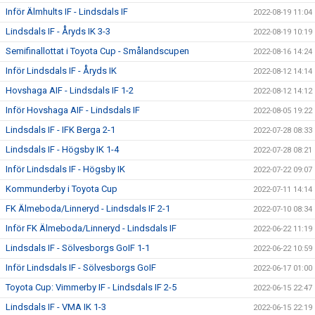
Inför Älmhults IF - Lindsdals IF
2022-08-19 11:04
Lindsdals IF - Åryds IK 3-3
2022-08-19 10:19
Semifinallottat i Toyota Cup - Smålandscupen
2022-08-16 14:24
Inför Lindsdals IF - Åryds IK
2022-08-12 14:14
Hovshaga AIF - Lindsdals IF 1-2
2022-08-12 14:12
Inför Hovshaga AIF - Lindsdals IF
2022-08-05 19:22
Lindsdals IF - IFK Berga 2-1
2022-07-28 08:33
Lindsdals IF - Högsby IK 1-4
2022-07-28 08:21
Inför Lindsdals IF - Högsby IK
2022-07-22 09:07
Kommunderby i Toyota Cup
2022-07-11 14:14
FK Älmeboda/Linneryd - Lindsdals IF 2-1
2022-07-10 08:34
Inför FK Älmeboda/Linneryd - Lindsdals IF
2022-06-22 11:19
Lindsdals IF - Sölvesborgs GoIF 1-1
2022-06-22 10:59
Inför Lindsdals IF - Sölvesborgs GoIF
2022-06-17 01:00
Toyota Cup: Vimmerby IF - Lindsdals IF 2-5
2022-06-15 22:47
Lindsdals IF - VMA IK 1-3
2022-06-15 22:19