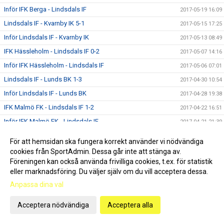
Inför IFK Berga - Lindsdals IF
2017-05-19 16:09
Lindsdals IF - Kvarnby IK 5-1
2017-05-15 17:25
Inför Lindsdals IF - Kvarnby IK
2017-05-13 08:49
IFK Hässleholm - Lindsdals IF 0-2
2017-05-07 14:16
Inför IFK Hässleholm - Lindsdals IF
2017-05-06 07:01
Lindsdals IF - Lunds BK 1-3
2017-04-30 10:54
Inför Lindsdals IF - Lunds BK
2017-04-28 19:38
IFK Malmö FK - Lindsdals IF 1-2
2017-04-22 16:51
Inför IFK Malmö FK - Lindsdals IF
2017-04-21 21:39
Lindsdals IF - Nybro IF 2-0
2017-04-15 12:55
För att hemsidan ska fungera korrekt använder vi nödvändiga
Inför Lindsdals IF - Nybro IF
2017-04-13 09:25
cookies från SportAdmin. Dessa går inte att stänga av.
Föreningen kan också använda frivilliga cookies, t.ex. för statistik
Nytt och gammalt i 2017-års spelartrupp
2017-04-12 17:30
eller marknadsföring. Du väljer själv om du vill acceptera dessa.
Lindsdals IF - Vimmerby IF 1-1
2017-04-09 22:20
Anpassa dina val
Inför Lindsdals IF - Vimmerby IF
2017-04-07 19:34
Acceptera nödvändiga
Acceptera alla
Lindsdals IF - Högsby IK 3-1
2017-04-03 22:48
Inför Lindsdals IF - Högsby IK
2017-04-01 00:18