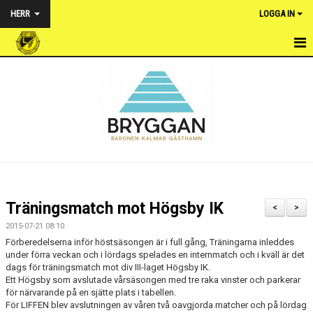
HERR
LOGGA IN
HEM
NYHETER
TRUPPEN
KALENDER
MATCHER
Träningsmatch mot Högsby IK
<
>
BILDGALLERI
2015-07-21 08:10
Förberedelserna inför höstsäsongen är i full gång, Träningarna inleddes
DOKUMENT
under förra veckan och i lördags spelades en internmatch och i kväll är det
dags för träningsmatch mot div III-laget Högsby IK.
Ett Högsby som avslutade vårsäsongen med tre raka vinster och parkerar
KONTAKT
för närvarande på en sjätte plats i tabellen.
För LIFFEN blev avslutningen av våren två oavgjorda matcher och på lördag