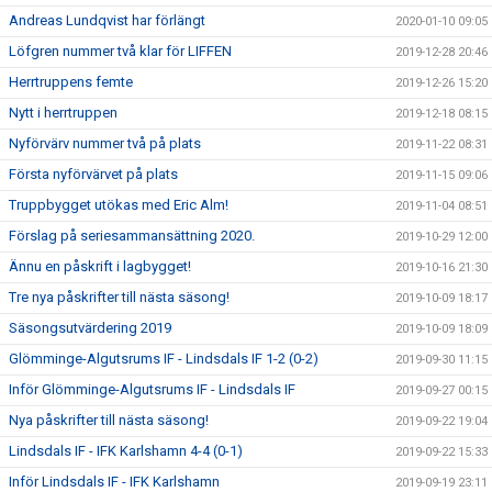
Andreas Lundqvist har förlängt
2020-01-10 09:05
Löfgren nummer två klar för LIFFEN
2019-12-28 20:46
Herrtruppens femte
2019-12-26 15:20
Nytt i herrtruppen
2019-12-18 08:15
Nyförvärv nummer två på plats
2019-11-22 08:31
Första nyförvärvet på plats
2019-11-15 09:06
Truppbygget utökas med Eric Alm!
2019-11-04 08:51
Förslag på seriesammansättning 2020.
2019-10-29 12:00
Ännu en påskrift i lagbygget!
2019-10-16 21:30
Tre nya påskrifter till nästa säsong!
2019-10-09 18:17
Säsongsutvärdering 2019
2019-10-09 18:09
Glömminge-Algutsrums IF - Lindsdals IF 1-2 (0-2)
2019-09-30 11:15
Inför Glömminge-Algutsrums IF - Lindsdals IF
2019-09-27 00:15
Nya påskrifter till nästa säsong!
2019-09-22 19:04
Lindsdals IF - IFK Karlshamn 4-4 (0-1)
2019-09-22 15:33
Inför Lindsdals IF - IFK Karlshamn
2019-09-19 23:11