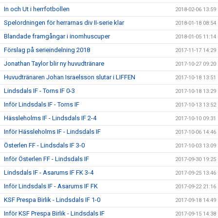
In och Ut i herrfotbollen
2018-02-06 13:59
Spelordningen för herrarnas div II-serie klar
2018-01-18 08:54
Blandade framgångar i inomhuscuper
2018-01-05 11:14
Förslag på serieindelning 2018
2017-11-17 14:29
Jonathan Taylor blir ny huvudtränare
2017-10-27 09:20
Huvudtränaren Johan Israelsson slutar i LIFFEN
2017-10-18 13:51
Lindsdals IF - Torns IF 0-3
2017-10-18 13:29
Inför Lindsdals IF - Torns IF
2017-10-13 13:52
Hässleholms IF - Lindsdals IF 2-4
2017-10-10 09:31
Inför Hässleholms IF - Lindsdals IF
2017-10-06 14:46
Österlen FF - Lindsdals IF 3-0
2017-10-03 13:09
Inför Österlen FF - Lindsdals IF
2017-09-30 19:25
Lindsdals IF - Asarums IF FK 3-4
2017-09-25 13:46
Inför Lindsdals IF - Asarums IF FK
2017-09-22 21:16
KSF Prespa Birlik - Lindsdals IF 1-0
2017-09-18 14:49
Inför KSF Prespa Birlik - Lindsdals IF
2017-09-15 14:38