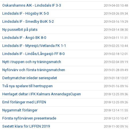
Oskarshamns AIK - Lindsdals IF 3-3
2019-04-03 10:48
Lindsdals IF - Högsby IK 5-0
2019-03-26 09:34
Lindsdals IF - Smedby BoIK 5-2
2019-03-16 19:29
Ny pusselbit på plats
2019-03-14 08:30
Lindsdals IF - Ängö BK 8-0
2019-03-11 11:31
Lindsdals IF - Myresjö/Vetlanda FK 1-1
2019-02-25 10:44
Lindsdals IF - Lindås/Långasjö FF 8-0
2019-02-18 12:01
Nytt i truppen och ny träningsmatch
2019-02-04 09:19
Nyförvärv och första träningsmatchen
2019-01-28 09:49
Derbymatcher inleder seriespelet
2019-01-18 13:07
Två nya spelare till herrtruppen
2019-01-16 09:16
Herrlaget deltar i IFK Kalmars AnnandagsCupen
2018-12-25 09:36
Emil förlänger med LIFFEN
2018-12-25 09:26
Nygammalt förlänger
2018-12-14 11:55
Första nyförvärven presenterade
2018-12-10 10:47
Sextett klara för LIFFEN 2019
2018-11-30 09:16