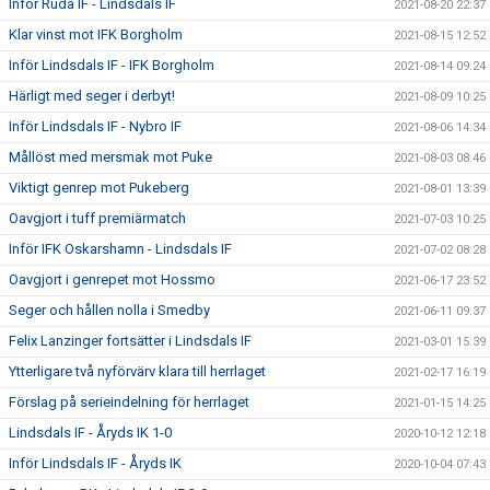
Inför Ruda IF - Lindsdals IF
2021-08-20 22:37
Klar vinst mot IFK Borgholm
2021-08-15 12:52
Inför Lindsdals IF - IFK Borgholm
2021-08-14 09:24
Härligt med seger i derbyt!
2021-08-09 10:25
Inför Lindsdals IF - Nybro IF
2021-08-06 14:34
Mållöst med mersmak mot Puke
2021-08-03 08:46
Viktigt genrep mot Pukeberg
2021-08-01 13:39
Oavgjort i tuff premiärmatch
2021-07-03 10:25
Inför IFK Oskarshamn - Lindsdals IF
2021-07-02 08:28
Oavgjort i genrepet mot Hossmo
2021-06-17 23:52
Seger och hållen nolla i Smedby
2021-06-11 09:37
Felix Lanzinger fortsätter i Lindsdals IF
2021-03-01 15:39
Ytterligare två nyförvärv klara till herrlaget
2021-02-17 16:19
Förslag på serieindelning för herrlaget
2021-01-15 14:25
Lindsdals IF - Åryds IK 1-0
2020-10-12 12:18
Inför Lindsdals IF - Åryds IK
2020-10-04 07:43