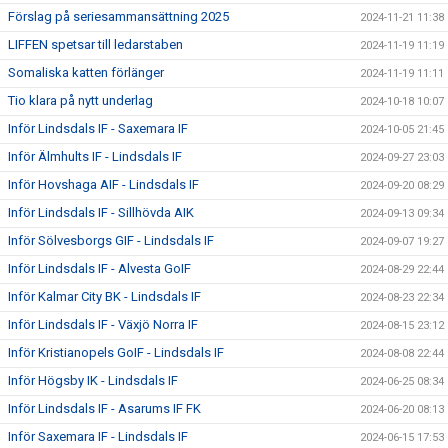
Förslag på seriesammansättning 2025
2024-11-21 11:38
LIFFEN spetsar till ledarstaben
2024-11-19 11:19
Somaliska katten förlänger
2024-11-19 11:11
Tio klara på nytt underlag
2024-10-18 10:07
Inför Lindsdals IF - Saxemara IF
2024-10-05 21:45
Inför Älmhults IF - Lindsdals IF
2024-09-27 23:03
Inför Hovshaga AIF - Lindsdals IF
2024-09-20 08:29
Inför Lindsdals IF - Sillhövda AIK
2024-09-13 09:34
Inför Sölvesborgs GIF - Lindsdals IF
2024-09-07 19:27
Inför Lindsdals IF - Alvesta GoIF
2024-08-29 22:44
Inför Kalmar City BK - Lindsdals IF
2024-08-23 22:34
Inför Lindsdals IF - Växjö Norra IF
2024-08-15 23:12
Inför Kristianopels GoIF - Lindsdals IF
2024-08-08 22:44
Inför Högsby IK - Lindsdals IF
2024-06-25 08:34
Inför Lindsdals IF - Asarums IF FK
2024-06-20 08:13
Inför Saxemara IF - Lindsdals IF
2024-06-15 17:53