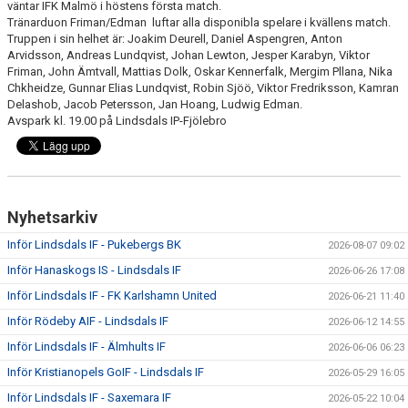
väntar IFK Malmö i höstens första match.
Tränarduon Friman/Edman luftar alla disponibla spelare i kvällens match.
Truppen i sin helhet är: Joakim Deurell, Daniel Aspengren, Anton
Arvidsson, Andreas Lundqvist, Johan Lewton, Jesper Karabyn, Viktor
Friman, John Ämtvall, Mattias Dolk, Oskar Kennerfalk, Mergim Pllana, Nika
Chkheidze, Gunnar Elias Lundqvist, Robin Sjöö, Viktor Fredriksson, Kamran
Delashob, Jacob Petersson, Jan Hoang, Ludwig Edman.
Avspark kl. 19.00 på Lindsdals IP-Fjölebro
Nyhetsarkiv
Inför Lindsdals IF - Pukebergs BK
2026-08-07 09:02
Inför Hanaskogs IS - Lindsdals IF
2026-06-26 17:08
Inför Lindsdals IF - FK Karlshamn United
2026-06-21 11:40
Inför Rödeby AIF - Lindsdals IF
2026-06-12 14:55
Inför Lindsdals IF - Älmhults IF
2026-06-06 06:23
Inför Kristianopels GoIF - Lindsdals IF
2026-05-29 16:05
Inför Lindsdals IF - Saxemara IF
2026-05-22 10:04