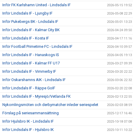
Inför FK Karlshamn United - Lindsdals IF
2026-05-15 19:52
Inför Lindsdals IF - Ljungby IF
2026-05-08 22:29
Inför Pukebergs BK - Lndsdals IF
2026-05-01 13:23
Inför Lindsdals IF - Kalmar City BK
2026-04-24 09:50
Inför Lindsdals IF - Kosta IF
2026-04-17 11:16
Inför Football Primetime FC - Lindsdals IF
2026-04-10 09:57
Inför Lindsdals IF - Hanaskogs IS
2026-04-05 19:13
Inför Lindsdals IF - Kalmar FF U17
2026-03-27 09:39
Inför Lindsdals IF - Vimmerby IF
2026-03-20 22:22
Inför Oskarshamns AIK - Lindsdals IF
2026-03-06 22:32
Inför Lindsdals IF - Räppe GoIF
2026-02-20 22:08
Inför Lindsdals IF - Myresjö/Vetlanda FK
2026-02-13 22:55
Nykomlingsmöten och derbymatcher inleder seriespelet
2026-02-03 08:59
Förslag på seriesammansättning
2025-12-17 16:46
Inför Hjulsbro IK - Lindsdals IF
2025-10-18 07:08
Inför Lindsdals IF - Hjulsbro IK
2025-10-11 10:22