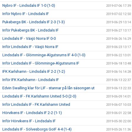
Nybro IF - Lindsdals IF 1-0 (1-0)
2019-07-06 17:39
Inför Nybro IF - Lindsdals IF
2019-07-02 12:50
Pukebergs BK - Lindsdals IF 2-3 (1-3)
2019-06-29 13:14
Inför Pukebergs BK - Lindsdals IF
2019-06-27 13:17
Lindsdals IF - Växjö Norra IF 0-0
2019-06-26 16:29
Inför Lindsdals IF - Växjö Norra IF
2019-06-23 13:17
Lindsdals IF - Glömminge-Algutsrums IF 4-0 (1-0)
2019-06-22 13:01
Inför Lindsdals IF - Glömminge-Algutsrums IF
2019-06-18 13:48
IFK Karlshamn - Lindsdals IF 2-2 (1-2)
2019-06-16 14:28
Inför IFK Karlshamn - Lindsdals IF
2019-06-13 22:37
Edvin Swalling klar för LIF - stannar på lån säsongen ut
2019-06-13 22:33
Lindsdals IF - FK Karlshamn United 5-0 (2-0)
2019-06-09 14:01
Inför Lindsdals IF - FK Karlshamn United
2019-06-07 10:03
Hörvikens IF - Lindsdals IF 2-2 (1-1)
2019-06-01 22:58
Inför Hörvikens IF - Lindsdals IF
2019-05-30 22:00
Lindsdals IF - Sölvesborgs GoIF 4-4 (1-4)
2019-05-26 11:36