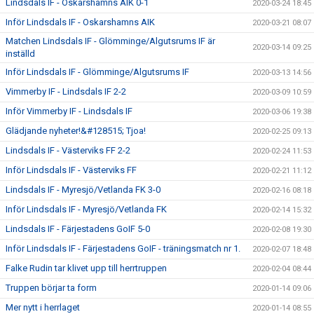
Lindsdals IF - Oskarshamns AIK 0-1
2020-03-24 18:45
Inför Lindsdals IF - Oskarshamns AIK
2020-03-21 08:07
Matchen Lindsdals IF - Glömminge/Algutsrums IF är
2020-03-14 09:25
inställd
Inför Lindsdals IF - Glömminge/Algutsrums IF
2020-03-13 14:56
Vimmerby IF - Lindsdals IF 2-2
2020-03-09 10:59
Inför Vimmerby IF - Lindsdals IF
2020-03-06 19:38
Glädjande nyheter!&#128515; Tjoa!
2020-02-25 09:13
Lindsdals IF - Västerviks FF 2-2
2020-02-24 11:53
Inför Lindsdals IF - Västerviks FF
2020-02-21 11:12
Lindsdals IF - Myresjö/Vetlanda FK 3-0
2020-02-16 08:18
Inför Lindsdals IF - Myresjö/Vetlanda FK
2020-02-14 15:32
Lindsdals IF - Färjestadens GoIF 5-0
2020-02-08 19:30
Inför Lindsdals IF - Färjestadens GoIF - träningsmatch nr 1.
2020-02-07 18:48
Falke Rudin tar klivet upp till herrtruppen
2020-02-04 08:44
Truppen börjar ta form
2020-01-14 09:06
Mer nytt i herrlaget
2020-01-14 08:55