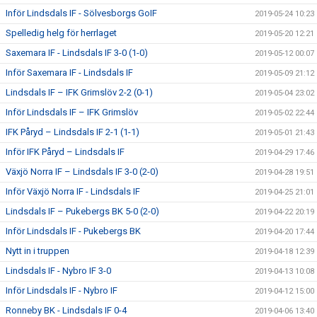
Inför Lindsdals IF - Sölvesborgs GoIF
2019-05-24 10:23
Spelledig helg för herrlaget
2019-05-20 12:21
Saxemara IF - Lindsdals IF 3-0 (1-0)
2019-05-12 00:07
Inför Saxemara IF - Lindsdals IF
2019-05-09 21:12
Lindsdals IF – IFK Grimslöv 2-2 (0-1)
2019-05-04 23:02
Inför Lindsdals IF – IFK Grimslöv
2019-05-02 22:44
IFK Påryd – Lindsdals IF 2-1 (1-1)
2019-05-01 21:43
Inför IFK Påryd – Lindsdals IF
2019-04-29 17:46
Växjö Norra IF – Lindsdals IF 3-0 (2-0)
2019-04-28 19:51
Inför Växjö Norra IF - Lindsdals IF
2019-04-25 21:01
Lindsdals IF – Pukebergs BK 5-0 (2-0)
2019-04-22 20:19
Inför Lindsdals IF - Pukebergs BK
2019-04-20 17:44
Nytt in i truppen
2019-04-18 12:39
Lindsdals IF - Nybro IF 3-0
2019-04-13 10:08
Inför Lindsdals IF - Nybro IF
2019-04-12 15:00
Ronneby BK - Lindsdals IF 0-4
2019-04-06 13:40