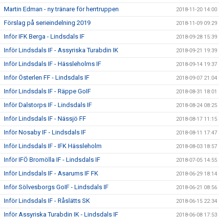
Martin Edman - ny tränare för herrtruppen
2018-11-20 14:00
Förslag på serieindelning 2019
2018-11-09 09:29
Inför IFK Berga - Lindsdals IF
2018-09-28 15:39
Inför Lindsdals IF - Assyriska Turabdin IK
2018-09-21 19:39
Inför Lindsdals IF - Hässleholms IF
2018-09-14 19:37
Inför Österlen FF - Lindsdals IF
2018-09-07 21:04
Inför Lindsdals IF - Räppe GoIF
2018-08-31 18:01
Inför Dalstorps IF - Lindsdals IF
2018-08-24 08:25
Inför Lindsdals IF - Nässjö FF
2018-08-17 11:15
Inför Nosaby IF - Lindsdals IF
2018-08-11 17:47
Inför Lindsdals IF - IFK Hässleholm
2018-08-03 18:57
Inför IFÖ Bromölla IF - Lindsdals IF
2018-07-05 14:55
Inför Lindsdals IF - Asarums IF FK
2018-06-29 18:14
Inför Sölvesborgs GoIF - Lindsdals IF
2018-06-21 08:56
Inför Lindsdals IF - Råslätts SK
2018-06-15 22:34
Inför Assyriska Turabdin IK - Lindsdals IF
2018-06-08 17:53