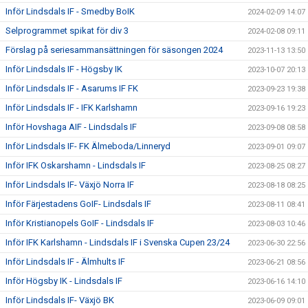
Inför Lindsdals IF - Smedby BoIK
2024-02-09 14:07
Selprogrammet spikat för div 3
2024-02-08 09:11
Förslag på seriesammansättningen för säsongen 2024
2023-11-13 13:50
Inför Lindsdals IF - Högsby IK
2023-10-07 20:13
Inför Lindsdals IF - Asarums IF FK
2023-09-23 19:38
Inför Lindsdals IF - IFK Karlshamn
2023-09-16 19:23
Inför Hovshaga AIF - Lindsdals IF
2023-09-08 08:58
Inför Lindsdals IF- FK Älmeboda/Linneryd
2023-09-01 09:07
Inför IFK Oskarshamn - Lindsdals IF
2023-08-25 08:27
Inför Lindsdals IF- Växjö Norra IF
2023-08-18 08:25
Inför Färjestadens GoIF- Lindsdals IF
2023-08-11 08:41
Inför Kristianopels GoIF - Lindsdals IF
2023-08-03 10:46
Inför IFK Karlshamn - Lindsdals IF i Svenska Cupen 23/24
2023-06-30 22:56
Inför Lindsdals IF - Älmhults IF
2023-06-21 08:56
Inför Högsby IK - Lindsdals IF
2023-06-16 14:10
Inför Lindsdals IF- Växjö BK
2023-06-09 09:01