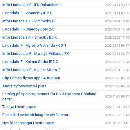
Inför Lindsdals IF - IFK Oskarshamn
2022-03-11 23:17
Lindsdals IF - Vimmerby IF 2-0
2022-03-11 09:05
Inför Lindsdals IF - Vimmerby IF
2022-03-04 19:12
Lindsdals IF - Smedby BoIK 2-0
2022-03-04 16:54
Inför Lindsdals IF - Smedby BoIK
2022-02-25 17:39
Lindsdals IF - Myresjö-Vetlanda FK 3-1
2022-02-18 09:47
Inför Lindsdals IF - Myresjö-Vetlanda FK
2022-02-11 22:47
Lindsdals IF - Kalmar Södra IF 2-2
2022-02-09 11:03
Inför Lindsdals IF - Kalmar Södra IF
2022-02-04 17:36
Filip Edman flyttas upp i A-truppen
2022-01-26 09:03
Andra nyförvärvet på plats
2022-01-26 08:53
Förslag på spelprogrammet för Div 3 Sydöstra Götaland
2022-01-26 08:27
herrar
Tre nya i herrtruppen
2022-01-21 10:57
Fastställd serieindelning för div 3 herrar
2022-01-02 11:43
Nya förlängningar i herrtruppen
2021-12-08 10:41