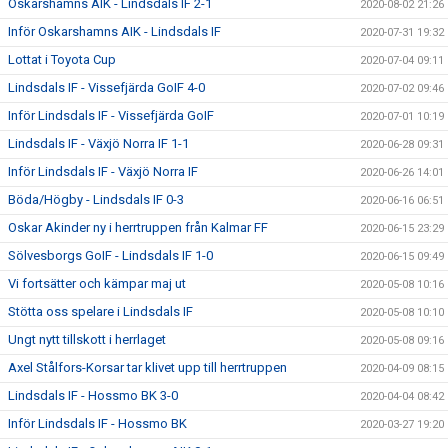
Oskarshamns AIK - Lindsdals IF 2-1
2020-08-02 21:26
Inför Oskarshamns AIK - Lindsdals IF
2020-07-31 19:32
Lottat i Toyota Cup
2020-07-04 09:11
Lindsdals IF - Vissefjärda GoIF 4-0
2020-07-02 09:46
Inför Lindsdals IF - Vissefjärda GoIF
2020-07-01 10:19
Lindsdals IF - Växjö Norra IF 1-1
2020-06-28 09:31
Inför Lindsdals IF - Växjö Norra IF
2020-06-26 14:01
Böda/Högby - Lindsdals IF 0-3
2020-06-16 06:51
Oskar Akinder ny i herrtruppen från Kalmar FF
2020-06-15 23:29
Sölvesborgs GoIF - Lindsdals IF 1-0
2020-06-15 09:49
Vi fortsätter och kämpar maj ut
2020-05-08 10:16
Stötta oss spelare i Lindsdals IF
2020-05-08 10:10
Ungt nytt tillskott i herrlaget
2020-05-08 09:16
Axel Stålfors-Korsar tar klivet upp till herrtruppen
2020-04-09 08:15
Lindsdals IF - Hossmo BK 3-0
2020-04-04 08:42
Inför Lindsdals IF - Hossmo BK
2020-03-27 19:20