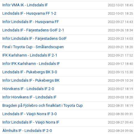
Inför VMA IK - Lindsdals IF
2022-10-01 18:45
Lindsdals IF - Husqvarna FF 1-2
2022-10-01 18:25
Inför Lindsdals IF - Husqvarna FF
2022-09-27 14:43
Lindsdals IF - Färjestadens GoIF 2-1
2022-09-26 18:34
Inför Lindsdals IF - Färjestadens GoIF
2022-09-23 14:03
Final i Toyota Cup - Smålandscupen
2022-09-21 18:20
IFK Karlshamn - Lindsdals IF 2-1
2022-09-21 17:52
Inför IFK Karlshamn - Lindsdals IF
2022-09-17 18:40
Lindsdals IF - Pukebergs BK 3-0
2022-09-15 15:30
Inför Lindsdals IF - Pukebergs BK
2022-09-09 10:24
Hörvikens IF - Lindsdals IF 2-0
2022-09-07 18:19
Inför Hörvikens IF - Lindsdals IF
2022-09-03 18:20
Bragden på Fjölebro och finalklart i Toyota Cup
2022-08-31 18:19
Lindsdals IF - Växjö Norra IF 3-0
2022-08-30 09:31
Inför Lindsdals IF - Växjö Norra IF
2022-08-27 09:45
Älmhults IF - Lindsdals IF 2-0
2022-08-24 09:06