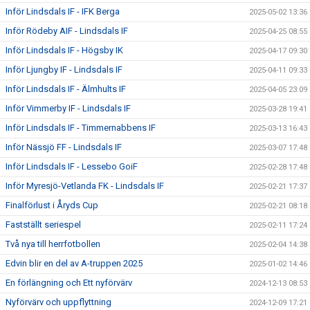
Inför Lindsdals IF - IFK Berga
2025-05-02 13:36
Inför Rödeby AIF - Lindsdals IF
2025-04-25 08:55
Inför Lindsdals IF - Högsby IK
2025-04-17 09:30
Inför Ljungby IF - Lindsdals IF
2025-04-11 09:33
Inför Lindsdals IF - Älmhults IF
2025-04-05 23:09
Inför Vimmerby IF - Lindsdals IF
2025-03-28 19:41
Inför Lindsdals IF - Timmernabbens IF
2025-03-13 16:43
Inför Nässjö FF - Lindsdals IF
2025-03-07 17:48
Inför Lindsdals IF - Lessebo GoiF
2025-02-28 17:48
Inför Myresjö-Vetlanda FK - Lindsdals IF
2025-02-21 17:37
Finalförlust i Åryds Cup
2025-02-21 08:18
Fastställt seriespel
2025-02-11 17:24
Två nya till herrfotbollen
2025-02-04 14:38
Edvin blir en del av A-truppen 2025
2025-01-02 14:46
En förlängning och Ett nyförvärv
2024-12-13 08:53
Nyförvärv och uppflyttning
2024-12-09 17:21