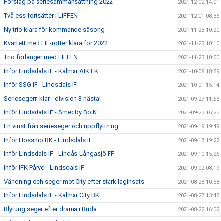
Förslag på seriesammansättning 2022
2021-12-02 14:01
Två ess fortsätter i LIFFEN
2021-12-01 08:36
Ny trio klara för kommande säsong
2021-11-23 10:20
Kvartett med LIF-rötter klara för 2022.
2021-11-23 10:10
Trio förlänger med LIFFEN
2021-11-23 10:00
Inför Lindsdals IF - Kalmar AIK FK
2021-10-08 18:59
Inför SSG IF - Lindsdals IF
2021-10-01 15:14
Seriesegern klar - division 3 nästa!
2021-09-27 11:55
Inför Lindsdals IF - Smedby BoIK
2021-09-23 16:23
En vinst från serieseger och uppflyttning
2021-09-19 19:49
Inför Hossmo BK - Lindsdals IF
2021-09-17 19:22
Inför Lindsdals IF - Lindås-Långasjö FF
2021-09-10 15:26
Inför IFK Påryd - Lindsdals IF
2021-09-02 08:19
Vändning och seger mot City efter stark laginsats
2021-08-28 10:58
Inför Lindsdals IF - Kalmar City BK
2021-08-27 13:45
Blytung seger efter drama i Ruda
2021-08-22 16:02