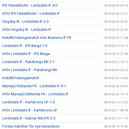
IFK Hässleholm - Lindsdals IF 4-0
2018-04-09 09:16
Inför IFK Hässleholm - Lindsdals IF
2018-04-06 12:51
Högsby IK - Lindsdals IF 2-3
2018-04-03 09:31
Inför Högsby IK - Lindsdals IF
2018-03-29 22:36
Inställd träningsmatch mot Asarums IF FK
2018-03-23 17:38
Lindsdals IF - IFK Berga 1-0
2018-03-19 14:14
Inför Lindsdals IF - IFK Berga
2018-03-16 21:34
Lindsdals IF - Pukebergs BK 2-1
2018-03-12 13:13
Inför Lindsdals IF - Pukebergs BK
2018-03-09 20:24
Inställd träningsmatch
2018-03-01 14:00
Myresjö/Vetlanda FK - Lindsdals IF 0-1
2018-02-26 09:42
Inför Myresjö/Vetlanda FK - Lindsdals IF
2018-02-23 15:14
Lindsdals IF - Karlskrona UF 1-0
2018-02-19 13:25
Inför Lindsdals IF - Karlskrona UF
2018-02-17 08:08
Lindsdals IF - Kalmar AIK/FK 2-0
2018-02-12 11:19
Första matchen för nya tränarduon
2018-02-10 10:36