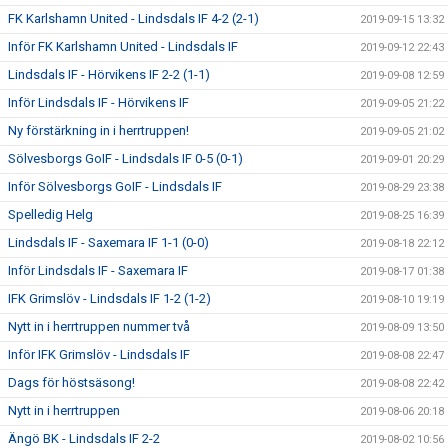
FK Karlshamn United - Lindsdals IF 4-2 (2-1)
2019-09-15 13:32
Inför FK Karlshamn United - Lindsdals IF
2019-09-12 22:43
Lindsdals IF - Hörvikens IF 2-2 (1-1)
2019-09-08 12:59
Inför Lindsdals IF - Hörvikens IF
2019-09-05 21:22
Ny förstärkning in i herrtruppen!
2019-09-05 21:02
Sölvesborgs GoIF - Lindsdals IF 0-5 (0-1)
2019-09-01 20:29
Inför Sölvesborgs GoIF - Lindsdals IF
2019-08-29 23:38
Spelledig Helg
2019-08-25 16:39
Lindsdals IF - Saxemara IF 1-1 (0-0)
2019-08-18 22:12
Inför Lindsdals IF - Saxemara IF
2019-08-17 01:38
IFK Grimslöv - Lindsdals IF 1-2 (1-2)
2019-08-10 19:19
Nytt in i herrtruppen nummer två
2019-08-09 13:50
Inför IFK Grimslöv - Lindsdals IF
2019-08-08 22:47
Dags för höstsäsong!
2019-08-08 22:42
Nytt in i herrtruppen
2019-08-06 20:18
Ängö BK - Lindsdals IF 2-2
2019-08-02 10:56