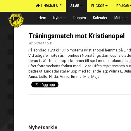
LINDSDALS IF
A-LAG
FLICKOR
POJKAR
Hem
Nyheter
Truppen
Kalender
Matcher
Träningsmatch mot Kristianopel
2015-03-14 15:11
På söndag 15/3 kl 13:15 möter vi Kristianopel hemma på Linds
Vid tidigare möte i år, inomhus i Norratångs dam cup, slutade ma
deras favör. Kristianopel kommer till spel med ett blandat lag 
Efter förra veckans förlust med 1-2 är Liffen rejält revanch s
bättre ut. Lindsdal ställer upp med följande lag: Wilma E, Julia
Anna, Lollo, Hilda, Annie, Emma, Mia, Maja
Nyhetsarkiv