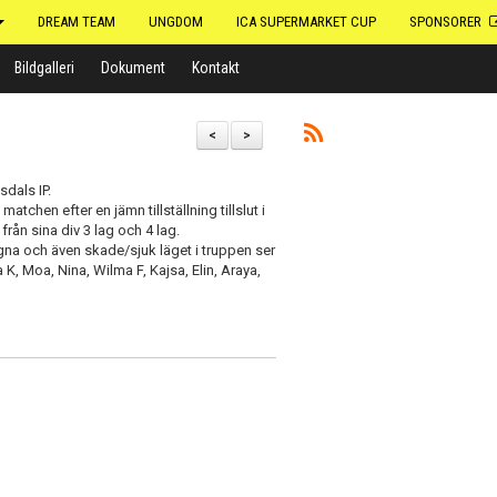
DREAM TEAM
UNGDOM
ICA SUPERMARKET CUP
SPONSORER
Bildgalleri
Dokument
Kontakt
<
>
dals IP.
tchen efter en jämn tillställning tillslut i
från sina div 3 lag och 4 lag.
ugna och även skade/sjuk läget i truppen ser
 K, Moa, Nina, Wilma F, Kajsa, Elin, Araya,