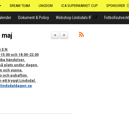
DREAM TEAM
UNGDOM
ICA SUPERMARKET CUP
SPONSORER
alender
Dokument & Policy
Webshop Lindsdals IF
Fotbollsutveck
 maj
<
>
G E N
15.00 och 18.00-22.00
lika händelser.
på plats under dagen.
rn och vuxna.
o och pubafton.
ett tryggt Lindsdal.
lindsdaldagen.se