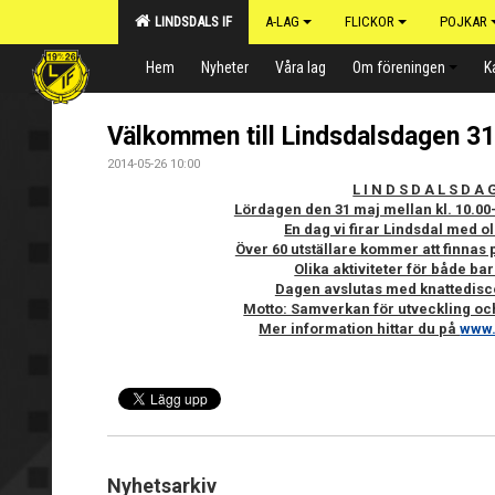
LINDSDALS IF
A-LAG
FLICKOR
POJKAR
Hem
Nyheter
Våra lag
Om föreningen
K
Välkommen till Lindsdalsdagen 31
2014-05-26 10:00
L I N D S D A L S D A 
Lördagen den 31 maj mellan kl. 10.00-
En dag vi firar Lindsdal med o
Över 60 utställare kommer att finnas 
Olika aktiviteter för både ba
Dagen avslutas med knattedisc
Motto: Samverkan för utveckling och 
Mer information hittar du på
www.
Nyhetsarkiv